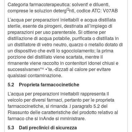
Categoria farmacoterapeutica: solvent! e diluenti,
Q
comprese le soluzion deterg
nti, codice ATC: V07AB
L’acqua per preparazioni iniettabili e acqua distillata
sterile, esente da pirogeni, destinata all’impiego di
preparazioni per uso parenterale. Si ottiene per
distillazione di acqua potabile, purificata o distillata in
un distillatore di vetro neutro, quarzo o metallo dotato di
un dispositivo che eviti lo sgocciolamento; la prima
porzione del distillato viene scartata, mentre il
rimanente viene raccolto in contenitori idonei chiusi e
successivamen*^ •’te.-dizzati al calore per evitare
qualsiasi contaminazione.
5.2 Proprieta farmacocinetiche
L’acqua per preparazioni iniettabili rappresenta il
veicolo per diversi farmaci, pertanto per le proprieta
farmacocinetiche, si rimanda .i paragrafo 5.2 del
Riassunto delle caratteristiche del prodotto relativo al
farmaco che si inAnde si mministrare.
5.3 Dati preclinici di sicurezza