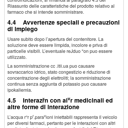
Riassunto delle caratteristiche del prodotto relativo al
farmaco che si intende somministrare.
4.4 Avvertenze speciali e precauzioni
di impiego
Usare subito dopo l’apertura del contenitore. La
soluzione deve essere limpida, incolore e priva di
particelle visibili. L’eventuale reJduo "on puo essere
utilizzato.
La somministrazione cc .itii.ua puo causare
sovraccarico idrico, stato congestizio e riduzione di
concentrazione degli elettroliti; la somministrazione
continua senza aggiunta di potassio puo causare
ipokaliemia.
v
4.5 Interazřn con al
r medicinali ed
altre forme di interazione
r
v
L’acqua r°r p
.para
ioni iniettabili rappresenta il veicolo
per diversi farmaci, pertanto per le interazioni con altri