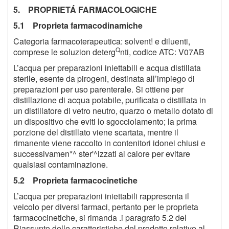
5. PROPRIETÁ FARMACOLOGICHE
5.1 Proprieta farmacodinamiche
Categoria farmacoterapeutica: solvent! e diluenti,
Q
comprese le soluzion deterg
nti, codice ATC: V07AB
L’acqua per preparazioni iniettabili e acqua distillata
sterile, esente da pirogeni, destinata all’impiego di
preparazioni per uso parenterale. Si ottiene per
distillazione di acqua potabile, purificata o distillata in
un distillatore di vetro neutro, quarzo o metallo dotato di
un dispositivo che eviti lo sgocciolamento; la prima
porzione del distillato viene scartata, mentre il
rimanente viene raccolto in contenitori idonei chiusi e
successivamen*^ ster'^izzati al calore per evitare
qualsiasi contaminazione.
5.2 Proprieta farmacocinetiche
L’acqua per preparazioni iniettabili rappresenta il
veicolo per diversi farmaci, pertanto per le proprieta
farmacocinetiche, si rimanda .i paragrafo 5.2 del
Riassunto delle caratteristiche del prodotto relativo al