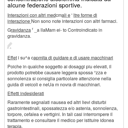
alcune federazioni sportive.
Interazioni con altri med
cm
ali e
'
ltre forme di
interazione
Non sono note interazioni con altri farmaci.
r
G
ravidanza
_a llaMam ei- to Controindicato in
gravidanza.
Effet
i su^a c
apmita di guidare e di usare macchinari
Poiche in qualche soggetto ai dosaggi piu elevati, il
prodotto potrebbe causare leggera spossa °zza e
sonnolenza si consiglia particolare attenzione nella
guida di veicoli e neUa m novra di macchinari.
Effetti indesiderati
Raramente segnalati nausea ed altri lievi disturbi
gastrointestinali, spossatezza e/o astenia, sonnolenza,
torpore, cefalea e vertigini. In tali casi interrompere il
trattamento e consultare il medico per istituire idonea
terapia.