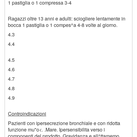
1 pastiglia o 1 compressa 3-4
Ragazzi oltre 13 anni e adulti: sciogliere lentamente in
bocca 1 pastiglia o 1 compes^a 4-8 volte al giorno.
4.3
4.4
4.5
4.6
4.7
4.8
4.9
Controindicazioni
Pazienti con ipersecrezione bronchiale e con ridotta
funzione mu"o<. .Mare. Ipersensibilita verso i
componenti del prodotto. Gravidanza e all^ttamemo.