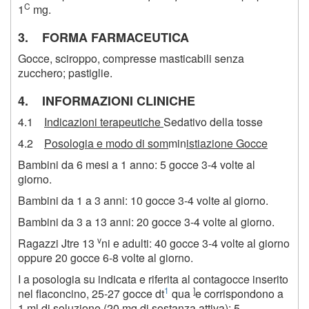
C
1
mg.
3. FORMA FARMACEUTICA
Gocce, sciroppo, compresse masticabili senza
zucchero; pastiglie.
4. INFORMAZIONI CLINICHE
4.1
Indicazioni terapeutiche
Sedativo della tosse
4.2
Posologia e modo di som
min
istiazione Gocce
Bambini da 6 mesi a 1 anno: 5 gocce 3-4 volte al
giorno.
Bambini da 1 a 3 anni: 10 gocce 3-4 volte al giorno.
Bambini da 3 a 13 anni: 20 gocce 3-4 volte al giorno.
v
Ragazzi Jtre 13
ni e adulti: 40 gocce 3-4 volte al giorno
oppure 20 gocce 6-8 volte al giorno.
I a posologia su indicata e riferita al contagocce inserito
1
]
nel flaconcino, 25-27 gocce dt
qua
e corrispondono a
1 ml di soluzione (20 mg di sostanza attiva); 5