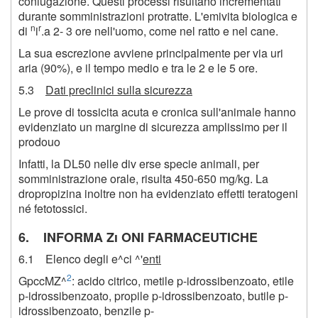
coniugazione. Questi processi risultano incrementati
durante somministrazioni protratte. L'emivita biologica e
n
r
di
i
.a 2- 3 ore nell'uomo, come nel ratto e nel cane.
La sua escrezione avviene principalmente per via uri
aria (90%), e il tempo medio e tra le 2 e le 5 ore.
5.3
Dati preclinici sulla sicurezza
Le prove di tossicita acuta e cronica sull'animale hanno
evidenziato un margine di sicurezza amplissimo per il
prodouo
Infatti, la DL50 nelle div erse specie animali, per
somministrazione orale, risulta 450-650 mg/kg. La
dropropizina inoltre non ha evidenziato effetti teratogeni
né fetotossici.
6. INFORMA Zi ONI FARMACEUTICHE
6.1 Elenco degli e^ci ^'
enti
2
GpccMZ^
: acido citrico, metile p-idrossibenzoato, etile
p-idrossibenzoato, propile p-idrossibenzoato, butile p-
idrossibenzoato, benzile p-