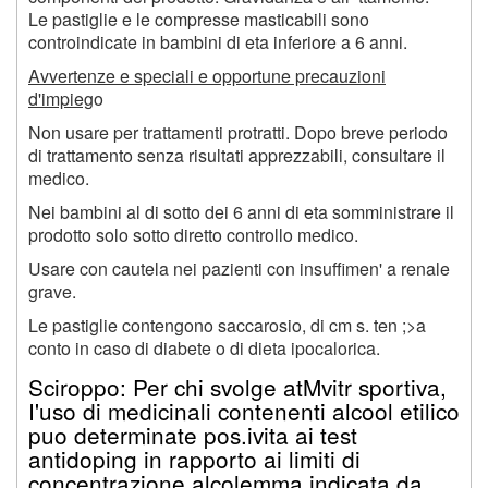
Le pastiglie e le compresse masticabili sono
controindicate in bambini di eta inferiore a 6 anni.
Avvertenze e speciali e opportune precauzioni
d'impieg
o
Non usare per trattamenti protratti. Dopo breve periodo
di trattamento senza risultati apprezzabili, consultare il
medico.
Nei bambini al di sotto dei 6 anni di eta somministrare il
prodotto solo sotto diretto controllo medico.
Usare con cautela nei pazienti con insuffimen' a renale
grave.
Le pastiglie contengono saccarosio, di cm s. ten ;>a
conto in caso di diabete o di dieta ipocalorica.
Sciroppo:
Per chi svolge at
M
vitr sportiva,
I'uso di medicinali contenenti alcool etilico
puo determinate pos.ivita ai test
antidoping in rapporto ai limiti di
concentrazione alcolemma indicata da