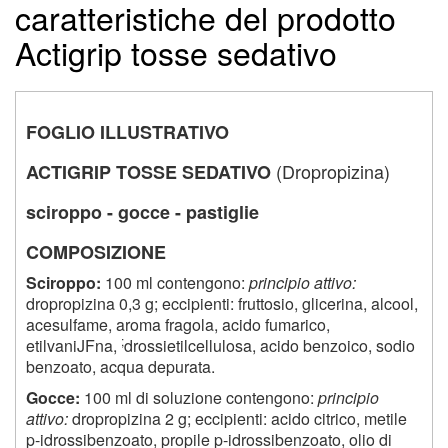
caratteristiche del prodotto
Actigrip tosse sedativo
FOGLIO ILLUSTRATIVO
(Dropropizina)
ACTIGRIP TOSSE SEDATIVO
sciroppo - gocce - pastiglie
COMPOSIZIONE
Sciroppo:
100 ml contengono:
principio attivo:
dropropizina 0,3 g; eccipienti: fruttosio, glicerina, alcool,
acesulfame, aroma fragola, acido fumarico,
;
etilvaniJFna,
drossietilcellulosa, acido benzoico, sodio
benzoato, acqua depurata.
Gocce:
100 ml di soluzione contengono:
principio
attivo:
dropropizina 2 g; eccipienti: acido citrico, metile
p-idrossibenzoato, propile p-idrossibenzoato, olio di