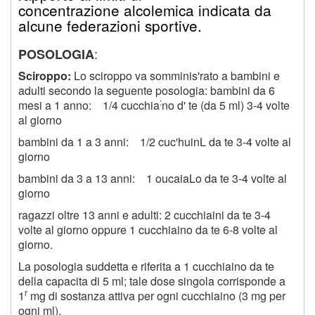
concentrazione alcolemica indicata da
alcune federazioni sportive.
:
POSOLOGIA
Sciroppo:
Lo sciroppo va somminis'rato a bambini e
adulti secondo la seguente posologia: bambini da 6
:
mesi a 1 anno: 1/4 cucchia
no d' te (da 5 ml) 3-4 volte
al giorno
bambini da 1 a 3 anni: 1/2 cuc'huinL da te 3-4 volte al
giorno
bambini da 3 a 13 anni: 1 oucaiaLo da te 3-4 volte al
giorno
ragazzi oltre 13 anni e adulti:
2
cucchiaini da te 3-4
volte al giorno oppure 1 cucchiaino da te 6-8 volte al
giorno.
La posologia suddetta e riferita a 1 cucchiaino da te
della capacita di 5 ml; tale dose singola corrisponde a
r
1
mg di sostanza attiva per ogni cucchiaino (3 mg per
ogni ml).