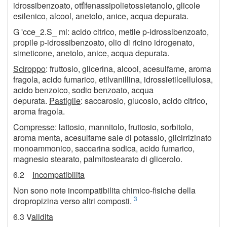
idrossibenzoato, otťlfenassipolietossietanolo, glicole
esilenico, alcool, anetolo, anice, acqua depurata.
G 'cce_2.S_ ml: acido citrico, metile p-idrossibenzoato,
propile p-idrossibenzoato, olio di ricino idrogenato,
simeticone, anetolo, anice, acqua depurata.
Sciroppo
: fruttosio, glicerina, alcool, acesulfame, aroma
fragola, acido fumarico, etilvanillina, idrossietilcellulosa,
acido benzoico, sodio benzoato, acqua
depurata.
Pastiglie
: saccarosio, glucosio, acido citrico,
aroma fragola.
Compresse
: lattosio, mannitolo, fruttosio, sorbitolo,
aroma menta, acesulfame sale di potassio, glicirrizinato
monoammonico, saccarina sodica, acido fumarico,
magnesio stearato, palmitostearato di glicerolo.
6.2
Incompatibilita
Non sono note incompatibilita chimico-fisiche della
3
dropropizina verso altri composti.
6.3 V
alidita