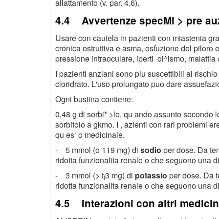
allattamento (v. par. 4.6).
4.4 Avvertenze specMi > pre auz
Usare con cautela in pazienti con miastenia gra
cronica ostruttiva e asma, osťuzione del piloro 
-
pressione intraoculare, iperti
oi^ismo, malattia 
I pazienti anziani sono piu suscettibili al rischio
cloridrato. L'uso prolungato puo dare assuefazi
Ogni bustina contiene:
0,48 g di sorbi* >lo, qu ando assunto secondo l
sorbitolo a gkmo. I , azienti con rari problemi e
qu es‘ o medicinale.
- 5 mmol (o 119 mg) di
sodio
per dose. Da te
ridotta funzionalita renale o che seguono una d
- 3 mmol (> t
3
mg) di
potassio
per dose. Da 
l
ridotta funzionalita renale o che seguono una d
4.5 Interazioni con altri medicina