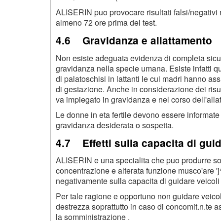
ALISERIN puo provocare risultati falsi/negativi 
almeno 72 ore prima del test.
4.6 Gravidanza e allattamento
Non esiste adeguata evidenza di completa sicur
gravidanza nella specie umana. Esiste infatti 
di palatoschisi in lattanti le cui madri hanno as
di gestazione. Anche in considerazione dei risu
va impiegato in gravidanza e nel corso dell'alla
Le donne in eta fertile devono essere informate 
gravidanza desiderata o sospetta.
4.7 Effetti sulla capacita di gui
ALISERIN e una specialita che puo produrre so
concentrazione e alterata funzione musco'are 'j
negativamente sulla capacita di guidare veicoli
Per tale ragione e opportuno non guidare veicol
destrezza soprattutto in caso di concomit.n.te 
la somministrazione .