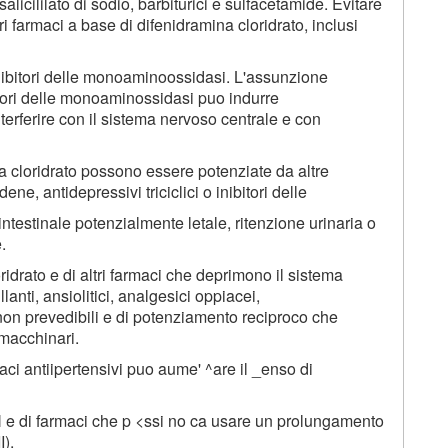
licililato di sodio, barbiturici e sulfacetamide. Evitare
 farmaci a base di difenidramina cloridrato, inclusi
inibitori delle monoaminoossidasi. L'assunzione
itori delle monoaminossidasi puo indurre
erferire con il sistema nervoso centrale e con
na cloridrato possono essere potenziate da altre
e, antidepressivi triciclici o inibitori delle
testinale potenzialmente letale, ritenzione urinaria o
.
idrato e di altri farmaci che deprimono il sistema
lanti, ansiolitici, analgesici oppiacei,
i non prevedibili e di potenziamento reciproco che
 macchinari.
aci antiipertensivi puo aume' ^are il _enso di
 e di farmaci che p <ssi no ca usare un prolungamento
I).