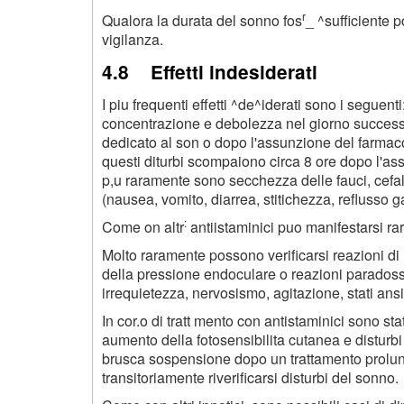
r
Qualora la durata del sonno fos
_ ^sufficiente 
vigilanza.
4.8 Effetti indesiderati
I piu frequenti effetti ^de^iderati sono i seguen
concentrazione e debolezza nel giorno successi
dedicato al son o dopo l'assunzione del farmaco 
questi diturbi scompaiono circa 8 ore dopo l'assun
p,u raramente sono secchezza delle fauci, cefalea
(nausea, vomito, diarrea, stitichezza, reflusso g
:
Come on altr
antiistaminici puo manifestarsi r
Molto raramente possono verificarsi reazioni di
della pressione endoculare o reazioni paradoss
irrequietezza, nervosismo, agitazione, stati ans
In cor.o di tratt mento con antistaminici sono st
aumento della fotosensibilita cutanea e disturbi d
brusca sospensione dopo un trattamento prolun
transitoriamente riverificarsi disturbi del sonno.