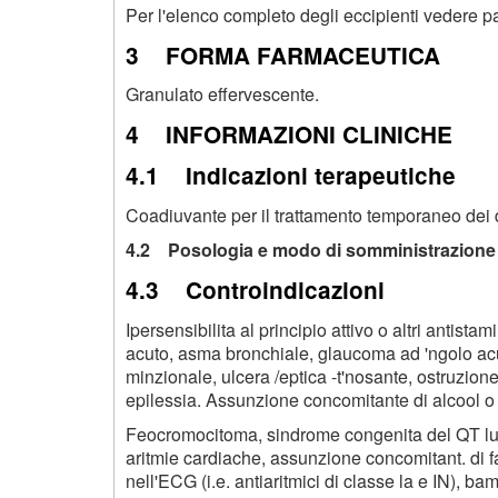
Per l'elenco completo degli eccipienti vedere p
3 FORMA FARMACEUTICA
Granulato effervescente.
4 INFORMAZIONI CLINICHE
4.1 Indicazioni terapeutiche
Coadiuvante per il trattamento temporaneo dei d
4.2 Posologia e modo di somministrazion
4.3 Controindicazioni
Ipersensibilita al principio attivo o altri antist
acuto, asma bronchiale, glaucoma ad 'ngolo acut
minzionale, ulcera /eptica -t'nosante, ostruzion
epilessia. Assunzione concomitante di alcool o 
Feocromocitoma, sindrome congenita del QT lu
aritmie cardiache, assunzione concomitant. di
nell'ECG (i.e. antiaritmici di classe la e IN), ba