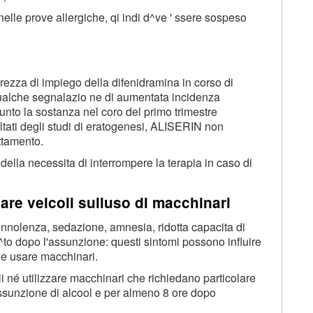
nelle prove allergiche, qi indi d^ve ' ssere sospeso
ezza di impiego della difenidramina in corso di
qualche segnalazio ne di aumentata incidenza
sunto la sostanza nel coro del primo trimestre
ltati degli studi di eratogenesi, ALISERIN non
ttamento.
della necessita di interrompere la terapia in caso di
dare veicoli sulluso di macchinari
nnolenza, sedazione, amnesia, ridotta capacita di
^to dopo l'assunzione: questi sintomi possono influire
 e usare macchinari.
i né utilizzare macchinari che richiedano particolare
assunzione di alcool e per almeno 8 ore dopo