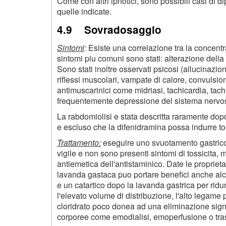
Come con altri ipnotici, sono possibili casi di
quelle indicate.
4.9 Sovradosaggio
Sintomi
:
Esiste una correlazione tra la concentra
sintomi piu comuni sono stati: alterazione della
Sono stati inoltre osservati psicosi (allucinazio
riflessi muscolari, vampate di calore, convulsi
antimuscarinici come midriasi, tachicardia, tach
frequentemente depressione del sistema nervos
La rabdomiolisi e stata descritta raramente do
e escluso che la difenidramina possa indurre tor
Trattamento:
eseguire uno svuotamento gastrico. 
vigile e non sono presenti sintomi di tossicita, ma
antiemetica dell'antistaminico. Date le proprieta
lavanda gastaca puo portare benefici anche alcu
e un catartico dopo la lavanda gastrica per ridu
l'elevato volume di distribuzione, l'alto legame
cloridrato poco donea ad una eliminazione signi
corporee come emodialisi, emoperfusione o tra