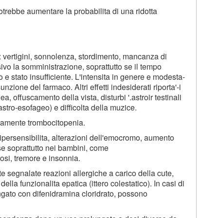
potrebbe aumentare la probabilita di una ridotta
ti: vertigini, sonnolenza, stordimento, mancanza di
vo la somministrazione, soprattutto se il tempo
e stato insufficiente. L'intensita in genere e modesta-
zione del farmaco. Altri effetti indesiderati riporta'-i
, offuscamento della vista, disturbi '.astroir testinali
astro-esofageo) e difficolta della muzice.
aramente trombocitopenia.
 ipersensibilita, alterazioni dell'emocromo, aumento
e soprattutto nei bambini, come
iosi, tremore e insonnia.
ate segnalate reazioni allergiche a carico della cute,
ella funzionalita epatica (ittero colestatico). In casi di
gato con difenidramina cloridrato, possono