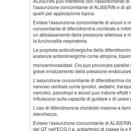
ALISERIN puo interferire con l'assorbimento di sa
l'assunzione concomitante di ALISERIN e di altri
quelli per applicazione topica.
Evitare l'assunzione concomitante di alcool e 
concomitante di difenidramina cloridrato e inib
un abbassamento della pressione arteriosa e int
la funzionalita respiratoria.
Le proprieta anticolinergiche della difenidrami
sostanze anticolinergiche come atropina, biperiden
monoaminossidasi. Cio puo provocare paralisi in
grave innalzamento della pressione endoculare
L'assunzione concomitante di difenidramina clor
nervoso centrale come ipnotici, sedativi, tranquil
narcotici, psicotropi e alcool puo indurre effett
influiscono sulla capacita di guidare o di usare
L'uso di difenidramina cloridrato insieme a farm
stanchezza.
Evitare l'assunzione concomitante di ALISERIN
del QT nell'ECG (i.e. antiaritmici di classe la e II