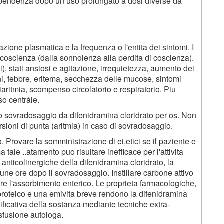
 dipendenza dopo un uso prolungato a dosi diverse da
zione plasmatica e la frequenza o l'entita dei sintomi. I
 coscienza (dalla sonnolenza alla perdita di coscienza).
ni), stati ansiosi e agitazione, irrequietezza, aumento dei
oni, febbre, eritema, secchezza delle mucose, sintomi
iaritmia, scompenso circolatorio e respiratorio. Piu
o centrále.
po sovradosaggio da difenidramina cloridrato per os. Non
sioni di punta (aritmia) in caso di sovradosaggio.
Provare la somministrazione di ei,etici se il paziente e
 tale ..atamento puo risultare inefficace per l'attivita
 anticolinergiche della difenidramina cloridrato, la
ne ore dopo il sovradosaggio. Instillare carbone attivo
rre l'assorbimento enterico. Le proprieta farmacologiche,
 proteico e una emivita breve rendono la difenidramina
ficativa della sostanza mediante tecniche extra-
sfusione autologa.