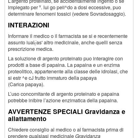
L’argento proteinato, se accidentalmente ingerito o se
v
impiegato per
. lui go peii^do a dosi eccessive, puo
determinare fenomeni tossici (vedere Sovradosaggio).
INTERAZIONI
Informare il medico o il farmacista se si e recentemente
;
assunto iual
as' altro medicinale, anche quelli senza
t
prescrizione medica.
La soluzione di argento proteinato puo interagire con
prodotti a base di papaina. La papaina e un enzima
proteolitico, appartenente alla classe delle idrolasi, che
si estr ^e cJ frutto immaturo della papaya
(Carica papaya).
L’uso concomitante di argento proteinato e papaina
potrebbe inibire l’azione enzimatica della papaina.
AVVERTENZE SPECIALI Gravidanza e
allattamento
Chiedere consiglio al medico o al farmacista prima di
prendere qualsiasi medicinale
Gravidanza