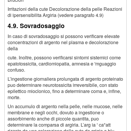
Irritazioni della cute Decolorazione della pelle Reazioni
di ipersensibilita Argiria (vedere paragrafo 4.9)
4.9. Sovradosaggio
In caso di sovradosaggio si possono verificare elevate
concentrazioni di argento nel plasma e decolorazione
della
cute. Inoltre, possono verificarsi sintomi sistemici come
epatotossicita, cardiomiopatia, amnesia e 'mguaggio
confuso.
L’ingestione giornaliera prolungata di argento proteinato
puo determinare neurotossicita irreversibile, con stato
epilettico mioclonico, fino a determinare coma e, infine,
morte.
Un accumulo di argento nella pelle, nelle mucose, nelle
membrane e negli occhi, dovuto a ingestione o
assorbimento anche di piccole quantita, puo
determinare la comparsa di argiria. L’arg ia ' ca"att
rizzata da una colorazione della cute da grigio a blu