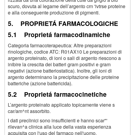
scuro, dovuta al legame dell’argento crn 'ivtrse proteine
e alla conseguente produzione di pigmenti.
5. PROPRIETÁ FARMACOLOGICHE
5.1 Proprietá farmacodinamiche
Categoria farmacoterapeutica: Altre preparazioni
rinologiche, codice ATC: R01AX10 Le preparazioni di
argento proteinato, di ioni o sali di argento riescono a
inibire la crescita dei batteri gram positivi e gram
negativi (azione batteriostatica). Inoltre, gli ioni di
argento determinano la precipitazione delle proteine
batteriche (azione battericida).
5.2 Proprietá farmacocinetiche
L’argento proteinato applicato topicamente viene s
car/am^nt assorbito.
I dati preclinici sono insufficienti e hanno scar"'
rilevan^a clinica alla luce della vasta esperienza
acquisita con l'uso del farmaco nell'uomo.