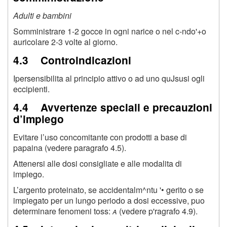
Adulti e bambini
Somministrare 1-2 gocce in ogni narice o nel c-ndo'+o
auricolare 2-3 volte al giorno.
4.3 Controindicazioni
Ipersensibilita al principio attivo o ad uno quJsusi ogli
eccipienti.
4.4 Avvertenze speciali e precauzioni
d’impiego
Evitare l’uso concomitante con prodotti a base di
papaina (vedere paragrafo 4.5).
Attenersi alle dosi consigliate e alle modalita di
impiego.
L’argento proteinato, se accidentalm^ntu '• gerito o se
impiegato per un lungo periodo a dosi eccessive, puo
determinare fenomeni toss:
a
(vedere p'ragrafo 4.9).