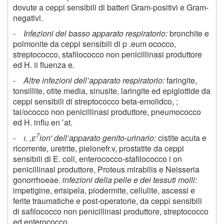
dovute a ceppi sensibili di batteri Gram-positivi e Gram-
negativi.
-
Infezioni del basso apparato respiratorio:
bronchite e
polmonite da ceppi sensibili di p .eum ococco,
streptococco, stafilococco non penicillinasi produttore
ed H. ii fluenza e.
-
Altre infezioni dell’apparato respiratorio:
faringite,
tonsillite, otite media, sinusite, laringite ed epiglottide da
ceppi sensibili di streptococco beta-emolidco, ;
tai/ococco non penicillinasi produttore, pneumococco
ed H. influ en ’at.
7
-
i. ,e
ion' dell’apparato genito-urinario:
cistite acuta e
ricorrente, uretrite, pielonefr.v, prostatite da ceppi
sensibili di E. coli, enterococco-stafilococco i on
penicillinasi produttore, Proteus mirabilis e Neisseria
gonorrhoeae.
infezioni della pelle e dei tessuti molli:
impetigine, erisipela, piodermite, cellulite, ascessi e
ferite traumatiche e post-operatorie, da ceppi sensibili
di safilococco non penicillinasi produttore, streptococco
ed enterococco