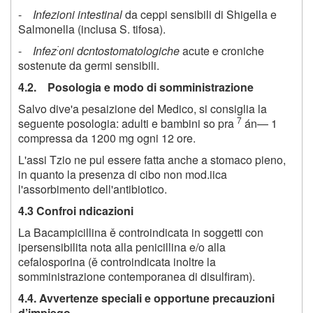
-
Infezioni intestinal
da ceppi sensibili di Shigella e
Salmonella (inclusa S. tifosa).
:
-
Infez
oni dcntostomatologiche
acute e croniche
sostenute da germi sensibili.
4.2. Posologia e modo di somministrazione
Salvo dive'a pesaizione del Medico, si consiglia la
7
seguente posologia: adulti e bambini so pra
án—
1
compressa da 1200 mg ogni 12 ore.
L'assi Tzio ne pul essere fatta anche a stomaco pieno,
in quanto la presenza di cibo non mod.iica
l'assorbimento dell'antibiotico.
4.3 Confroi ndicazioni
La Bacampicillina ě controindicata in soggetti con
ipersensibilita nota alla penicillina e/o alla
cefalosporina (ě controindicata inoltre la
somministrazione contemporanea di disulfiram).
4.4. Avvertenze speciali e opportune precauzioni
d’impiego