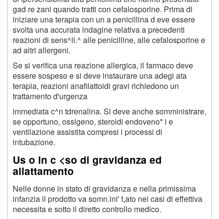
gad re zani quando tratti con cefalosporine. Prima di
iniziare una terapia con un a penicillina d eve essere
svolta una accurata indagine relativa a precedenti
reazioni di sens^li.^ alle penicilline, alle cefalosporine e
ad altri allergeni.
Se si verifica una reazione allergica, il farmaco deve
essere sospeso e si deve instaurare una adegi ata
terapia, reazioni anafilattoidi gravi richiedono un
trattamento d'urgenza
immediata c^n tdrenalina. Si deve anche somministrare,
se opportuno, ossigeno, steroidi endoveno* i e
ventilazione assistita compresi i processi di
intubazione.
Us o in c <so di gravidanza ed
allattamento
Nelle donne in stato di gravidanza e nella primissima
infanzia il prodotto va somn.ini' t,ato nei casi di effettiva
necessita e sotto il diretto controllo medico.