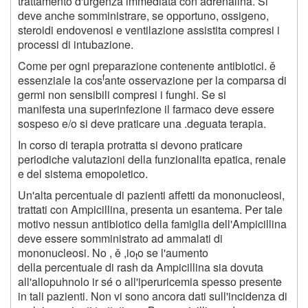
trattamento d'urgenza immediata con adrenalina. Si
deve anche somministrare, se opportuno, ossigeno,
steroidi endovenosi e ventilazione assistita compresi i
processi di intubazione.
Come per ogni preparazione contenente antibiotici. ě
f
essenziale la cos
ante osservazione per la comparsa di
germi non sensibili compresi i funghi. Se si
manifesta una superinfezione il farmaco deve essere
sospeso e/o si deve praticare una .deguata terapia.
In corso di terapia protratta si devono praticare
periodiche valutazioni della funzionalita epatica, renale
e del sistema emopoietico.
Un'alta percentuale di pazienti affetti da mononucleosi,
trattati con Ampicillina, presenta un esantema. Per tale
motivo nessun antibiotico della famiglia dell'Ampicillina
deve essere somministrato ad ammalati di
mononucleosi. No , ě ,io
o se l'aumento
t
della percentuale di rash da Ampicillina sia dovuta
all'allopuhnolo ir sé o all'iperuricemia spesso presente
in tali pazienti. Non vi sono ancora dati sull'incidenza di