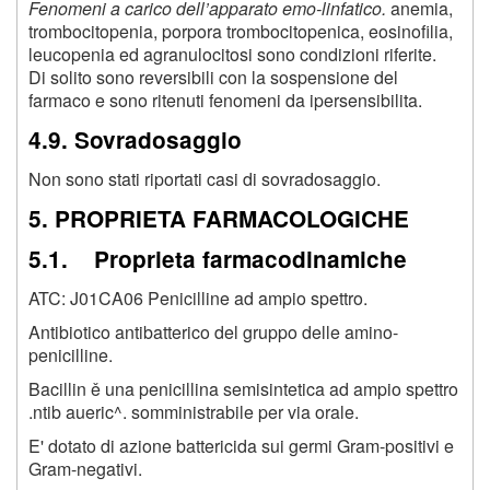
Fenomeni a carico dell’apparato emo-linfatico.
anemia,
trombocitopenia, porpora trombocitopenica, eosinofilia,
leucopenia ed agranulocitosi sono condizioni riferite.
Di solito sono reversibili con la sospensione del
farmaco e sono ritenuti fenomeni da ipersensibilita.
4.9. Sovradosaggio
Non sono stati riportati casi di sovradosaggio.
5. PROPRIETA FARMACOLOGICHE
5.1. Proprieta farmacodinamiche
ATC: J01CA06 Penicilline ad ampio spettro.
Antibiotico antibatterico del gruppo delle amino-
penicilline.
Bacillin ě una penicillina semisintetica ad ampio spettro
.ntib aueric^. somministrabile per via orale.
E' dotato di azione battericida sui germi Gram-positivi e
Gram-negativi.