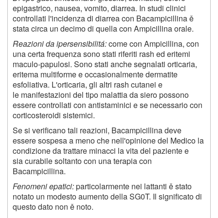
epigastrico, nausea, vomito, diarrea. In studi clinici
controllati l'incidenza di diarrea con Bacampicillina ě
stata circa un decimo di quella con Ampicillina orale.
Reazioni da ipersensibilitá:
come con Ampicillina, con
una certa frequenza sono stati riferiti rash ed eritemi
maculo-papulosi. Sono stati anche segnalati orticaria,
eritema multiforme e occasionalmente dermatite
esfoliativa. L'orticaria, gli altri rash cutanei e
le manifestazioni del tipo malattia da siero possono
essere controllati con antistaminici e se necessario con
corticosteroidi sistemici.
Se si verificano tali reazioni, Bacampicillina deve
essere sospesa a meno che nell'opinione del Medico la
condizione da trattare minacci la vita del paziente e
sia curabile soltanto con una terapia con
Bacampicillina.
Fenomeni epatici:
particolarmente nei lattanti ě stato
notato un modesto aumento della SG0T. Il significato di
questo dato non ě noto.