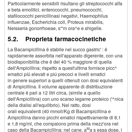
Particolarmente sensibili risultano gli streptococchi alfa
e beta emolitici, enterococchi, pneumococchi,
stafilococchi penicillinasi negativi, Haemophilus
influenzae, Escherichia coli, Proteus mirabilis,
Neisseria gonorrhoeae, s"'m ora^e e shigelle.
5.2. Proprieta farmacocinetiche
La Bacampicillina ě stabile nel succo gastric' : ě
rapidamente assorbita nell'apparato digerente, con una
biodisponibilita che ě del 40 % maggiore di quella
dell'Ampicillina; rispetto a quest'ultima fornisce picc^
ematici píú elevati e piú precoci e livelli ematici
in genere superiori a quelli ottenuti con dosi equivalenti
di Ampicillina. Il volume apparente di distribuzione
centrale ě pari a 12 litri circa, (simile a quello
dell'Ampicillina) con uno scarso legame proteico ('^nica
della dialisi all'equilibrio). Nel ratto, dosi
orali equivalenti (40 mmoli/Kg di Bacampicillina e
Ampicillina danno picchi ematici rispettivamente di 8,1
e 1,8 mg/ml, che compaiono prima della mezz'ora nel
M
caso della Bacampicillina; nel cane, a
a s essa dose, i