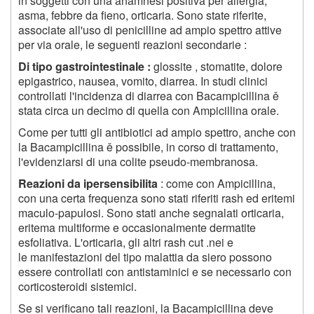
in soggetti con una anamnesi positiva per allergia,
asma, febbre da fieno, orticaria. Sono state riferite,
associate all'uso di penicilline ad ampio spettro attive
per via orale, le seguenti reazioni secondarie :
Di tipo gastrointestinale :
glossite , stomatite, dolore
epigastrico, nausea, vomito, diarrea. In studi clinici
controllati l'incidenza di diarrea con Bacampicillina ě
stata circa un decimo di quella con Ampicillina orale.
Come per tutti gli antibiotici ad ampio spettro, anche con
la Bacampicillina ě possibile, in corso di trattamento,
l'evidenziarsi di una colite pseudo-membranosa.
Reazioni da ipersensibilita
: come con Ampicillina,
con una certa frequenza sono stati riferiti rash ed eritemi
maculo-papulosi. Sono stati anche segnalati orticaria,
eritema multiforme e occasionalmente dermatite
esfoliativa. L'orticaria, gli altri rash cut .nei e
le manifestazioni del tipo malattia da siero possono
essere controllati con antistaminici e se necessario con
corticosteroidi sistemici.
Se si verificano tali reazioni, la Bacampicillina deve