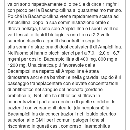
valori sono rispettivamente di oltre 5 e di circa 1 mg/ml
con picco per la Bacampicillina al quarantesimo minuto.
Poiché la Bacampicillina viene rapidamente scissa ad
Ampicillina, dopo la sua somministrazione orale si
ritrova nelkrga, lismo solo Ampicillina e i suoi livelli nei
vari tessuti e liquidi biologici s ono fin o a 2-3 volte
superiori rispetto a quelli riscontrati in seguito
alla somm' nistraziona di dosi equivalenti di Ampicillina.
Nell'uomo si hanno picchi sierici pari a 7,9, 12,0 e 16,7
mg/ml per dosi di Bacampicillina di 400 mg, 800 mg e
1200 mg. Una cinetica piú favorevole della
Bacampicillina rispetto all'Ampicillina ě stata
dimostrata anci e na bambini e nella gravida: rapido ě il
passaggio transplacentare con elevate concentrazioni
di antibiotico nel sangue del neonato (cordone
ombelicale). Nel latte l'a ntibiotico si ritrova in
concentrazioni pari a un decimo di quelle sieriche. In
pazienti con versamenti pleurici (da neoplasmi) la
Bacampicillina da concentrazioni nel liquido pleurico
superiori alle CM1 per i comuni patogeni che si
riscontrano in questi casi, compreso Haemophilus