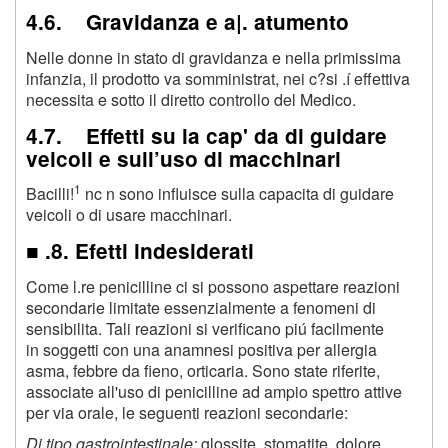
4.6. Gravidanza e a|. atumento
Nelle donne in stato di gravidanza e nella primissima
infanzia, il prodotto va somministrat, nei c?si .í effettiva
necessita e sotto il diretto controllo del Medico.
4.7. Effetti su la cap' da di guidare
veicoli e sull’uso di macchinari
1
Bacilli!
nc n sono influisce sulla capacita di guidare
veicoli o di usare macchinari.
■ .8. Efetti indesiderati
Come l.re penicilline ci si possono aspettare reazioni
secondarie limitate essenzialmente a fenomeni di
sensibilita. Tali reazioni si verificano piú facilmente
in soggetti con una anamnesi positiva per allergia
asma, febbre da fieno, orticaria. Sono state riferite,
associate all'uso di penicilline ad ampio spettro attive
per via orale, le seguenti reazioni secondarie:
Di tipo gastrointestinale:
glossite, stomatite, dolore