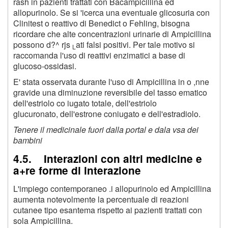
rash in pazienti trattati con Bacampicillina ed
allopurinolo. Se si 'icerca una eventuale glicosuria con
Clinitest o reattivo di Benedict o Fehling, bisogna
ricordare che alte concentrazioni urinarie di Ampicillina
possono d?^ rjs
ati falsi positivi. Per tale motivo si
L
raccomanda l'uso di reattivi enzimatici a base di
glucoso-ossidasi.
E' stata osservata durante l'uso di Ampicillina in o ,nne
gravide una diminuzione reversibile del tasso ematico
dell'estriolo co iugato totale, dell'estriolo
glucuronato, dell'estrone coniugato e dell'estradiolo.
Tenere il medicinale fuori dalla portal e dala vsa dei
bambini
4.5. Interazioni con altri medicine e
a+re forme di interazione
L'impiego contemporaneo .i allopurinolo ed Ampicillina
aumenta notevolmente la percentuale di reazioni
cutanee tipo esantema rispetto ai pazienti trattati con
sola Ampicillina.