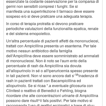
essenziale la costante osservazione per la comparsa di
germi non sensibili compresi i funghi. Se si
manifesta una superinfezione il farmaco deve essere
sospeso e/o si deve praticare una adeguata terapia.
In corso di terapia protratta si devono praticare
periodiche valutazioni della funzionalita epatica, renale
e del sistema emopoietico.
Un'altra percentuale di pazienti affetti da mononucleosi,
trattati con Ampicillina presenta un esantema. Per tale
motivo nessun antibiotico della famiglia
dell'Ampicillina deve essere somministrato ad ammalati
di mononucleosi. Non ě noto se l'aum ento della
percentuale di rash da Ampicillina sia dovuta
all'allopurinolo in sé o all'iperuricemia spesso presente
M
in tali pazienti. Non vi sono ancora dati s'
'inadenza di
rash in pazienti trattati con Bacampicillina ed
allopurinolo. Se si ricaa ".a eventuale glicosuria con
Clinitest o reattivo di Benedict o Fehling, biogna
ricordare che alte concentrazioni urinarie di Ampicillina
possono dare risult^ii fals positivi. Per tale motivo si
raccomanda l'uso di reattivi enzimatici a base di gluu