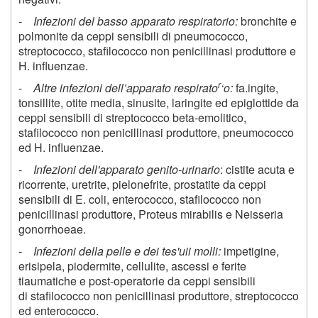
-
Infezioni del basso apparato respiratorio:
bronchite e
polmonite da ceppi sensibili di pneumococco,
streptococco, stafilococco non penicillinasi produttore e
H. influenzae.
r
-
Altre infezioni dell’apparato respirato
‘o:
fa.ingite,
tonsillite, otite media, sinusite, laringite ed epiglottide da
ceppi sensibili di streptococco beta-emolitico,
stafilococco non penicillinasi produttore, pneumococco
ed H. influenzae.
-
Infezioni dell'apparato genito-urinario
: cistite acuta e
ricorrente, uretrite, pielonefrite, prostatite da ceppi
sensibili di E. coli, enterococco, stafilococco non
penicillinasi produttore, Proteus mirabilis e Neisseria
gonorrhoeae.
-
Infezioni della pelle e dei tes'uii molli:
impetigine,
erisipela, piodermite, cellulite, ascessi e ferite
tiaumatiche e post-operatorie da ceppi sensibili
di stafilococco non penicillinasi produttore, streptococco
ed enterococco.