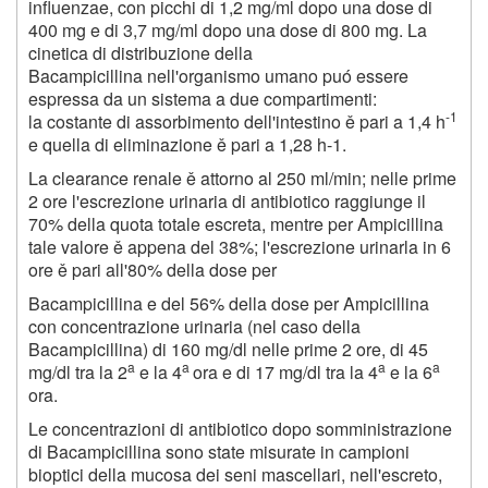
influenzae, con picchi di 1,2 mg/ml dopo una dose di
400 mg e di 3,7 mg/ml dopo una dose di 800 mg. La
cinetica di distribuzione della
Bacampicillina nell'organismo umano puó essere
espressa da un sistema a due compartimenti:
-1
la costante di assorbimento dell'intestino ě pari a 1,4 h
e quella di eliminazione ě pari a 1,28 h-1.
La clearance renale ě attorno al 250 ml/min; nelle prime
2 ore l'escrezione urinaria di antibiotico raggiunge il
70% della quota totale escreta, mentre per Ampicillina
tale valore ě appena del 38%; l'escrezione urinarla in 6
ore ě pari all'80% della dose per
Bacampicillina e del 56% della dose per Ampicillina
con concentrazione urinaria (nel caso della
Bacampicillina) di 160 mg/dl nelle prime 2 ore, di 45
a
a
a
a
mg/dl tra la 2
e la 4
ora e di 17 mg/dl tra la 4
e la 6
ora.
Le concentrazioni di antibiotico dopo somministrazione
di Bacampicillina sono state misurate in campioni
bioptici della mucosa dei seni mascellari, nell'escreto,