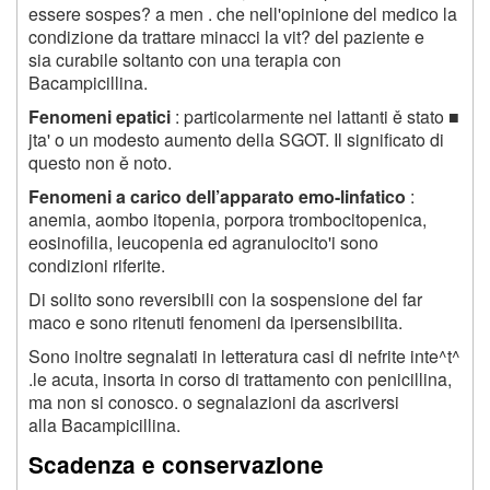
essere sospes? a men . che nell'opinione del medico la
condizione da trattare minacci la vit? del paziente e
sia curabile soltanto con una terapia con
Bacampicillina.
Fenomeni epatici
: particolarmente nei lattanti ě stato ■
jta' o un modesto aumento della SGOT. Il significato di
questo non ě noto.
Fenomeni a carico dell’apparato emo-linfatico
:
anemia, aombo itopenia, porpora trombocitopenica,
eosinofilia, leucopenia ed agranulocito'i sono
condizioni riferite.
Di solito sono reversibili con la sospensione del far
maco e sono ritenuti fenomeni da ipersensibilita.
Sono inoltre segnalati in letteratura casi di nefrite inte^t^
.le acuta, insorta in corso di trattamento con penicillina,
ma non si conosco. o segnalazioni da ascriversi
alla Bacampicillina.
Scadenza e conservazione