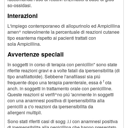
so-ossidasi.
Interazioni
L'impiego contemporaneo di allopurinolo ed Ampicillina
amen^ notevolmente la percentuale di reazioni cutanee
tipo esantema rispetto ai pacienti trattati con
sola Ampicillina.
Avvertenze speciali
In soggetti in corso di terapia con penicillin" sono state
riferite reazioni gravi e a volte fatali da ipersensibilita (di
tipo anafilattoide). Sebbene l'anafilassi sia piú
f
frequente dopo una terapia parenterale, essa ě
ota
anch. in soggetti in trattamento orale con penicilline.
Queste reazioni si verifi^no piú 'acnmente in soggetti
con una anamnesi positiva di ipersensibilita alia
penicilli a c'o reazioni da ipersensibilita da
allergeni multipli.
Sono stati riferiti casi di sogg .i.i con anamnesi positiva
di ipersensibilita alla penicillina che hanno presentato