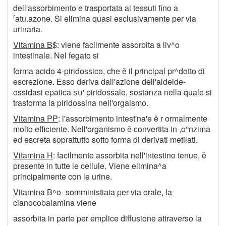
dell'assorbimento e trasportata ai tessuti fino a
r
atu.azone. Si elimina quasi esclusivamente per via
urinaria.
Vitamina B
$: viene facilmente assorbita a liv^o
intestinale. Nel fegato si
forma acido 4-piridossico, che ě il principal pr^dotto di
escrezione. Esso deriva dall'azione dell'aldeide-
ossidasi epatica
su'
piridossale, sostanza nella quale si
trasforma la piridossina nell'orgaismo.
Vitamina PP
: l'assorbimento intest'na'e ě r ormalmente
molto efficiente. Nell'organismo ě convertita in ,o°nzima
ed escreta soprattutto sotto forma di derivati metilati.
Vitamina H
: facilmente assorbita nell'intestino tenue, ě
presente in tutte le cellule. Viene elimina^a
principalmente con le urine.
Vitamina B
^o- somministiata per via orale, la
cianocobalamina viene
assorbita in parte per emplice diffusione attraverso la