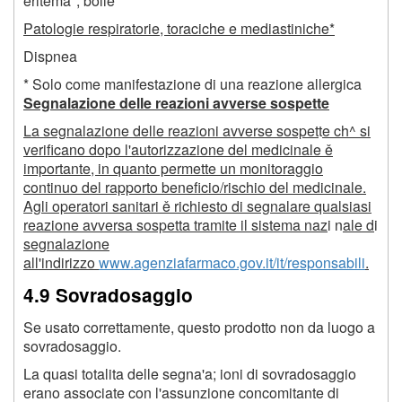
eritema*, bolle*
Patologie respiratorie, toraciche e mediastiniche*
Dispnea
* Solo come manifestazione di una reazione allergica
Segnalazione delle reazioni avverse sospette
La segnalazione delle reazioni avverse sospet
t
e ch^ si
verificano dopo l'autorizzazione del medicinale ě
importante, in quanto permette un monitoraggio
continuo del rapporto beneficio/rischio del medicinale.
Agli operatori sanitari ě richiesto di segnalare qualsiasi
reazione avversa sospetta tramite il sistema naz
i n
ale d
i
segnalazione
all'indirizzo
www.agenziafarmaco.gov.it/it/responsabili
.
4.9 Sovradosaggio
Se usato correttamente, questo prodotto non da luogo a
sovradosaggio.
La quasi totalita delle segna'a; ioni di sovradosaggio
erano associate con l'assunzione concomitante di