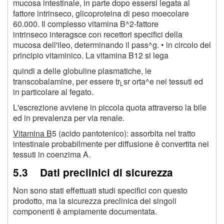
mucosa intestinale, in parte dopo essersi legata al
fattore intrinseco, glicoproteina di peso moecolare
60.000. Il complesso vitamina B^
2
-fattore
intrinseco interagsce con recettori specifici della
mucosa dell'ileo, determinando il pass^g. • in circolo del
principio vitaminico. La vitamina B
12
si lega
quindi a delle globuline plasmatiche, le
transcobalamine, per essere tr
sr orta^e nei tessuti ed
L
in particolare al fegato.
L'escrezione avviene in piccola quota attraverso la bile
ed in prevalenza per via renale.
Vitamina B
5
(acido pantotenico): assorbita nel tratto
intestinale probabilmente per diffusione ě convertita nei
tessuti in coenzima A.
5.3 Dati preclinici di sicurezza
Non sono stati effettuati studi specifici con questo
prodotto, ma la sicurezza preclinica dei singoli
componenti ě ampiamente documentata.