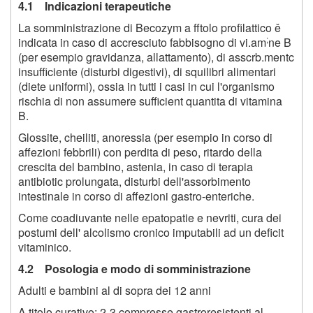
4.1 Indicazioni terapeutiche
La somministrazione di Becozym a fftolo profilattico ě
;
indicata in caso di accresciuto fabbisogno di vi.am
ne B
(per esempio gravidanza, allattamento), di asscrb.mentc
insufficiente (disturbi digestivi), di squilibri alimentari
(diete uniformi), ossia in tutti i casi in cui l'organismo
rischia di non assumere sufficient quantita di vitamina
B.
Glossite, cheiliti, anoressia (per esempio in corso di
affezioni febbrili) con perdita di peso, ritardo della
crescita del bambino, astenia, in caso di terapia
antibiotic prolungata, disturbi dell'assorbimento
intestinale in corso di affezioni gastro-enteriche.
Come coadiuvante nelle epatopatie e nevriti, cura dei
postumi dell' alcolismo cronico imputabili ad un deficit
vitaminico.
4.2 Posologia e modo di somministrazione
Adulti e bambini al di sopra dei 12 anni
A titolo curativo: 2-3 compresse gastroresistenti al