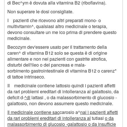
di Bec^ym ě dovuta alla vitamina B
2
(riboflavina).
Non superare le dosi consigliate.
I pazienti che ricevono altri preparati mono- o
multivitamin^, qualsiasi altro medicinale o terapia,
devono consultare un me ico prima di prendere questo
medicinale.
Becozym dev'essere usato per il trattamento della
caren^ di vitamina B12 solo se questa ě di origine
alimentare e non nei pazienti con gastrite atrofica,
disturbi dell'ileo o del pancreas e mala-
sorbimento gastrointestinale di vitamina B
12
o carenz*
di tattoe intrinseco.
II medicinale contiene lattosio quindi i pazienti affetti
da rari problemi ereditari di intolleranza al galattosio, da
deficit d-
^di
lattasi , o da malassorbimento di glucosio -
galattosio, non devono assumere questo medicinale.
Il medicinale contiene sac
carosio a^
nai i pazienti affetti
da rari problemi ereditari di intolleranza al
tutiasi
o da
malassorbimento di glucosio -galattosio o da insufficie