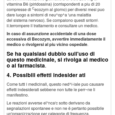
vitamina B6 (piridossina) (corrispondenti a piu di 20
C
compresse di
ecozym al giorno) per diversi mesi puo
dare luogo a sintomi di neu^op^a 'una malattia
del sistema nervoso). Se compaiono questi sntom\
ii.terrompere il trattamento e consultare un medico.
In caso di assunzione accidentale di una dose
eccessiva di Becozym, avvertire immediatamente il
medico o rivolgersi al piu vicino ospedale
.
Se ha qualsiasi dubbio sull'uso di
questo medicinale, si rivolga al medico
.
o al farmacista
4. Possibili effetti indesider ati
Come tutti i medicinali, questo ned^i-iale puo causare
effetti indesiderati sebbene non tutte le perr~ne li
manifestino.
Le reazioni avverse el°nca'c sotto derivano da
segnalazioni spontanee e non ne ě pertanto possibile
un'organizzazione per categorie di frequenza.