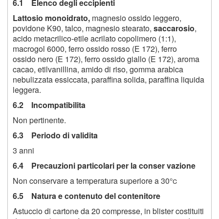
6.1 Elenco degli eccipienti
Lattosio monoidrato,
magnesio ossido leggero,
povidone K90, talco, magnesio stearato,
saccarosio
,
acido metacrilico-etile acrilato copolimero (1:1),
macrogol 6000, ferro ossido rosso (E 172), ferro
ossido nero (E 172), ferro ossido giallo (E 172), aroma
cacao, etilvanillina, amido di riso, gomma arabica
nebulizzata essiccata, paraffina solida, paraffina liquida
leggera.
6.2 Incompatibilita
Non pertinente.
6.3 Periodo di validita
3 anni
6.4 Precauzioni particolari per la conser vazione
Non conservare a temperatura superiore a
30°c
6.5 Natura e contenuto del contenitore
Astuccio di cartone da 20 compresse, in blister costituiti