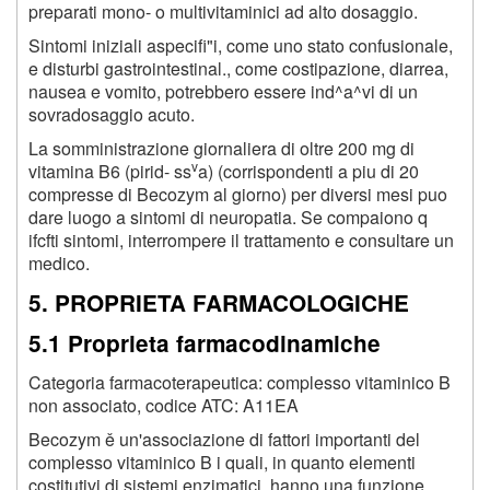
preparati mono- o multivitaminici ad alto dosaggio.
Sintomi iniziali aspecifi"i, come uno stato confusionale,
e disturbi gastrointestinal., come costipazione, diarrea,
nausea e vomito, potrebbero essere ind^a^vi di un
sovradosaggio acuto.
La somministrazione giornaliera di oltre 200 mg di
v
vitamina B
6
(pirid- ss
a) (corrispondenti a piu di 20
compresse di Becozym al giorno) per diversi mesi puo
dare luogo a sintomi di neuropatia. Se compaiono q
ifcfti sintomi, interrompere il trattamento e consultare un
medico.
5. PROPRIETA FARMACOLOGICHE
5.1 Proprieta farmacodinamiche
Categoria farmacoterapeutica: complesso vitaminico B
non associato, codice ATC: A11EA
Becozym ě un'associazione di fattori importanti del
complesso vitaminico B i quali, in quanto elementi
costitutivi di sistemi enzimatici, hanno una funzione