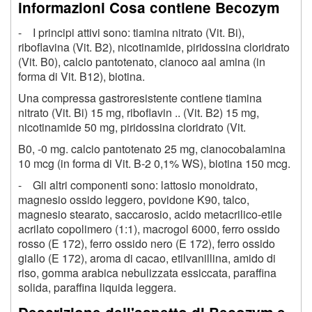
informazioni Cosa contiene Becozym
- I principi attivi sono: tiamina nitrato (Vit. Bi),
riboflavina (Vit. B2), nicotinamide, piridossina cloridrato
(Vit. B0), calcio pantotenato, cianoco aal amina (in
forma di Vit. B12), biotina.
Una compressa gastroresistente contiene tiamina
nitrato (Vit. Bi) 15 mg, riboflavin .. (Vit. B2) 15 mg,
nicotinamide 50 mg, piridossina cloridrato (Vit.
B0, -0 mg. calcio pantotenato 25 mg, cianocobalamina
10 mcg (in forma di Vit. B-2 0,1% WS), biotina 150 mcg.
- Gli altri componenti sono: lattosio monoidrato,
magnesio ossido leggero, povidone K90, talco,
magnesio stearato, saccarosio, acido metacrilico-etile
acrilato copolimero (1:1), macrogol 6000, ferro ossido
rosso (E 172), ferro ossido nero (E 172), ferro ossido
giallo (E 172), aroma di cacao, etilvanillina, amido di
riso, gomma arabica nebulizzata essiccata, paraffina
solida, paraffina liquida leggera.