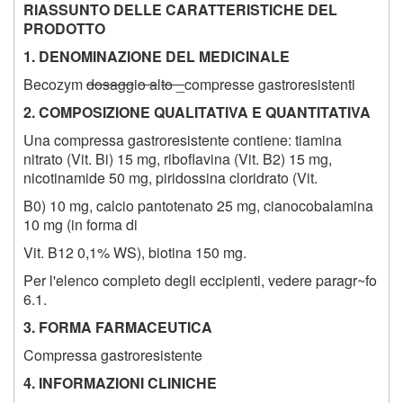
RIASSUNTO DELLE CARATTERISTICHE DEL
PRODOTTO
1. DENOMINAZIONE DEL MEDICINALE
Becozym
dosagg
i
o a
l
to _
compresse gastroresistenti
2. COMPOSIZIONE QUALITATIVA E QUANTITATIVA
Una compressa gastroresistente contiene: tiamina
nitrato (Vit. Bi) 15 mg, riboflavina (Vit. B
2
) 15 mg,
nicotinamide 50 mg, piridossina cloridrato (Vit.
B
0
) 10 mg, calcio pantotenato 25 mg, cianocobalamina
10 mg (in forma di
Vit. B
12
0,1% WS), biotina 150 mg.
Per l'elenco completo degli eccipienti, vedere paragr~fo
6.1.
3. FORMA FARMACEUTICA
Compressa gastroresistente
4. INFORMAZIONI CLINICHE