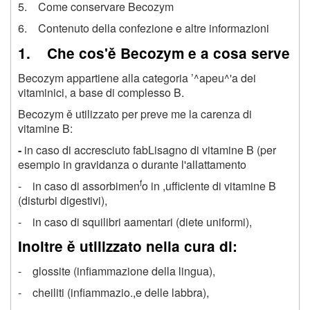
5. Come conservare Becozym
6. Contenuto della confezione e altre informazioni
1. Che cos'ě Becozym e a cosa serve
Becozym appartiene alla categoria ’^apeu^'a dei
vitaminici, a base di complesso B.
Becozym ě utilizzato per preve me la carenza di
vitamine B:
-
in caso di accresciuto fabLisagno di vitamine B (per
esempio in gravidanza o durante l'allattamento
f
- in caso di assorbimen
o in ,ufficiente di vitamine B
(disturbi digestivi),
- in caso di squilibri aamentari (diete uniformi),
Inoltre ě utilizzato nella cura di:
- glossite (infiammazione della lingua),
- cheiliti (infiammazio.,e delle labbra),