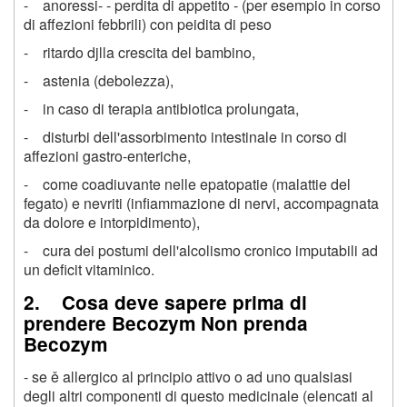
- anoressi- - perdita di appetito - (per esempio in corso
di affezioni febbrili) con peidita di peso
- ritardo djlla crescita del bambino,
- astenia (debolezza),
- in caso di terapia antibiotica prolungata,
- disturbi dell'assorbimento intestinale in corso di
affezioni gastro-enteriche,
- come coadiuvante nelle epatopatie (malattie del
fegato) e nevriti (infiammazione di nervi, accompagnata
da dolore e intorpidimento),
- cura dei postumi dell'alcolismo cronico imputabili ad
un deficit vitaminico.
2. Cosa deve sapere prima di
prendere Becozym Non prenda
Becozym
- se ě allergico al principio attivo o ad uno qualsiasi
degli altri componenti di questo medicinale (elencati al