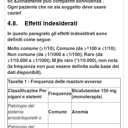
oc aJonalmente puo comparire sonnolenza .
Ogni paziente che ne sia soggetto deve usare
cautel'
4.8. Effetti indesiderati
In questo paragrafo gli effetti indesidtrati sono
definiti come segue:
Molto comune (>1/10); Comune (da >^100 a <1/10);
Non comune (da >1/1000 a <1/100); Raro (da
>1/10.000 a <1/100t); M jilo raro ('1/10.000), non nota
(la frequenza non puo essere definita sulla base dei
dati disponibili).
Taoella 1 - Frequenza delle reazioni avverse
Classificazine Per
Bicalutamise 150 mg
Frequenza
oigani e sistemi
(monoterapia)
Patologie del
sistema
Comune
Anemia
emodnfopoietii o
Patologie del