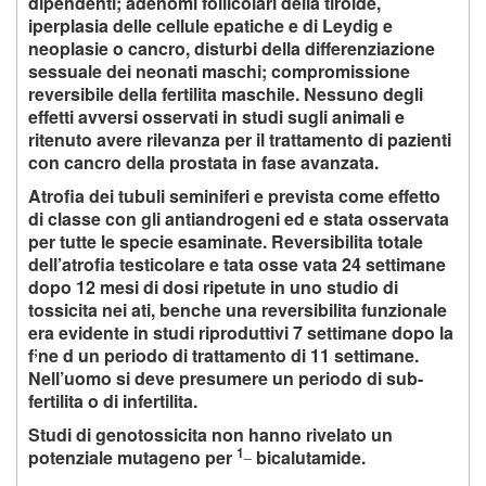
dipendenti; adenomi follicolari della tiroide,
iperplasia delle cellule epatiche e di Leydig e
neoplasie o cancro, disturbi della differenziazione
sessuale dei neonati maschi; compromissione
reversibile della fertilita maschile. Nessuno degli
effetti avversi osservati in studi sugli animali e
ritenuto avere rilevanza per il trattamento di pazienti
con cancro della prostata in fase avanzata.
Atrofia dei tubuli seminiferi e prevista come effetto
di classe con gli antiandrogeni ed e stata osservata
per tutte le specie esaminate. Reversibilita totale
dell’atrofia testicolare e tata osse vata 24 settimane
dopo 12 mesi di dosi ripetute in uno studio di
tossicita nei ati, benche una reversibilita funzionale
era evidente in studi riproduttivi 7 settimane dopo la
;
f
ne d un periodo di trattamento di 11 settimane.
Nell’uomo si deve presumere un periodo di sub-
fertilita o di infertilita.
Studi di genotossicita non hanno rivelato un
1_
potenziale mutageno per
bicalutamide.