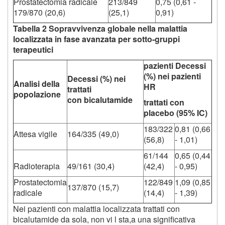
Prostatectomia radicale
213/849
0,75 (0,61 -
179/870 (20,6)
(25,1)
0,91)
Tabella 2 Sopravvivenza globale nella malattia
localizzata in fase avanzata per sotto-gruppi
terapeutici
pazienti Decessi
(%) nei pazienti
Decessi (%) nei
Analisi della
HR
trattati
popolazione
con bicalutamide
trattati con
placebo (95% IC)
183/322
0,81 (0,66
Attesa vigile
164/335 (49,0)
(56,8)
- 1,01)
61/144
0,65 (0,44
Radioterapia
49/161 (30,4)
(42,4)
- 0,95)
Prostatectomia
122/849
1,09 (0,85
137/870 (15,7)
radicale
(14,4)
- 1,39)
Nei pazienti con malattia localizzata trattati con
bicalutamide da sola, non vi l sta,a una significativa