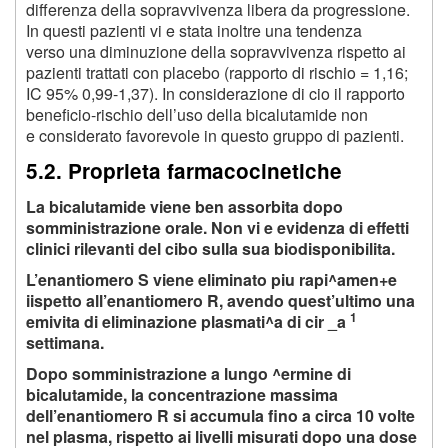
differenza della sopravvivenza libera da progressione.
In questi pazienti vi e stata inoltre una tendenza
verso una diminuzione della sopravvivenza rispetto ai
pazienti trattati con placebo (rapporto di rischio = 1,16;
IC 95% 0,99-1,37). In considerazione di cio il rapporto
beneficio-rischio dell’uso della bicalutamide non
e considerato favorevole in questo gruppo di pazienti.
5.2. Proprieta farmacocinetiche
La bicalutamide viene ben assorbita dopo
somministrazione orale. Non vi e evidenza di effetti
clinici rilevanti del cibo sulla sua biodisponibilita.
L’enantiomero S viene eliminato piu rapi^amen+e
iispetto all’enantiomero R, avendo quest’ultimo una
1
emivita di eliminazione plasmati^a di cir _a
settimana.
Dopo somministrazione a lungo ^ermine di
bicalutamide, la concentrazione massima
dell’enantiomero R si accumula fino a circa 10 volte
nel plasma, rispetto ai livelli misurati dopo una dose