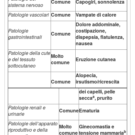
Comune
Capogiri, sonnolenza
sistema nervoso
Patologie vascolari
Comune
Vampate di calore
Dolore addominale,
Patologie
costipazione,
Comune
gastrointestinali
dispepsia, flatulenza,
nausea
Patologie della cute
Molto
e del tessuto
Eruzione cutanea
comune
sottocutaneo
Alopecia,
Comune
irsutismo/ricrescita
dei capelli, pelle
a
secca
, prurito
Patologie renali e
Comune
Ematuria
urinarie
Patologie dell’apparato
Molto
Ginecomastia e
riproduttivo e della
b
comune
tensione mammaria