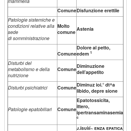
mammella
Comune
Disfunzione erettile
Patologie sistemiche e
condizioni relative alla
Molto
Astenia
sede
comune
di somministrazione
Dolore al petto,
1
Comune
edem
Disturbi del
Diminuzione
metabolismo e della
Comune
dell’appetito
nutrizione
Diminuz ioi.° dt^a
Disturbi psichiatrici
Comune
libido, depre sione
Epatotossicita,
ittero,
Patologie epatobiliari
Comune
ipertransaminasemia
c
j.ísuíií~ enza epatica