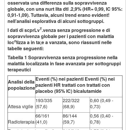
osservata una differenza sulla sopravvivenza
globale, con una nurt lita dtl .2,9% (HR= 0,99, IC 95%:
0,91-1,09). Tuttavia, alcuni trend erano evident!
nell’analisi esplorativa di alcuni sottogruppi.
T
I dati di scprLv
.venza senza progressione e di
sopravvivenza globale per i pazienti con malattia
n
loc
lizza a in ta;e a vanzata, sono riassunti nelle
tabelle seguenti:
Tabella 1 Sopravvivenza senza progressione nella
malattia localizzata in fase avanzata per sottogruppi
terapeutici
Eventi (%) nei pazienti Eventi (%) nei
Analisi della
pazienti HR trattati con trattati con
popolazione
placebo (95% IC) bicalutamide
193/335
222/322
0,60 (0,49 -
Attesa vigile
(57,6)
(68,9)
0,73)
66/161
86/144
0,56 (0,40 -
Radioterapia
(41,0)
(59,7)
0,78)