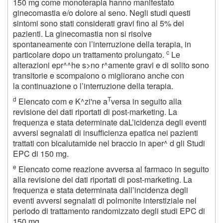
150 mg come monoterapia hanno manifestato
ginecomastia e/o dolore al seno. Negli studi questi
sintomi sono stati considerati gravi fino al 5% dei
pazienti. La ginecomastia non si risolve
spontaneamente con l’interruzione della terapia, in
c
particolare dopo un trattamento prolungato.
Le
alterazioni epr^^he s>no r^amente gravi e di solito sono
transitorie e scompaiono o migliorano anche con
la continuazione o l’interruzione della terapia.
d
T
Elencato com e K^zi'ne a
versa in seguito alla
revisione dei dati riportati di post-marketing. La
frequenza e stata determinate daL’icidenza degli eventi
avversi segnalati di insufficienza epatica nei pazienti
trattati con bicalutamide nel braccio in aper^ d gli Studi
EPC di 150 mg.
e
Elencato come reazione avversa al farmaco in seguito
alla revisione dei dati riportati di post-marketing. La
frequenza e stata determinata dall’incidenza degli
eventi avversi segnalati di polmonite interstiziale nel
periodo di trattamento randomizzato degli studi EPC di
150 mg.