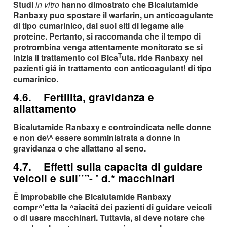
Studi
in vitro
hanno dimostrato che Bicalutamide
Ranbaxy puo spostare il warfarin, un anticoagulante
di tipo cumarinico, dai suoi siti di legame alle
proteine. Pertanto, si raccomanda che il tempo di
protrombina venga attentamente monitorato se si
T
inizia il trattamento coi Bica
uta. ride Ranbaxy nei
pazienti giá in trattamento con anticoagulant! di tipo
cumarinico.
4.6. Fertilita, gravidanza e
allattamento
Bicalutamide Ranbaxy e controindicata nelle donne
e non de\^ essere somministrata a donne in
gravidanza o che allattano al seno.
4.7. Effetti sulla capacita di guidare
veicoli e sull’’”- ' d.* macchinari
Ě improbabile che Bicalutamide Ranbaxy
compr^'etta la ^aiacitá dei pazienti di guidare veicoli
o di usare macchinari. Tuttavia, si deve notare che