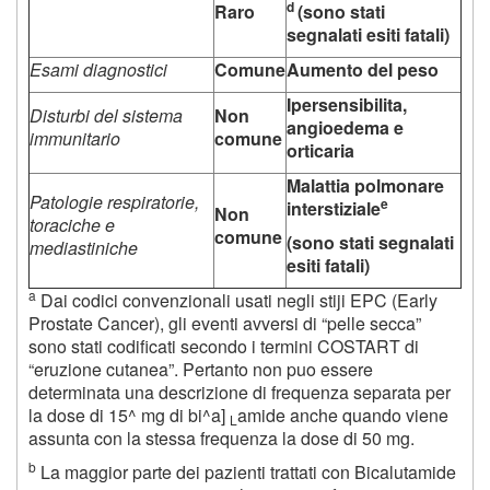
d
Raro
(sono stati
segnalati esiti fatali)
Esami diagnostici
Comune
Aumento del peso
Ipersensibilita,
Disturbi del sistema
Non
angioedema e
immunitario
comune
orticaria
Malattia polmonare
Patologie respiratorie,
e
interstiziale
Non
toraciche e
comune
(sono stati segnalati
mediastiniche
esiti fatali)
a
Dai codici convenzionali usati negli stiji EPC (Early
Prostate Cancer), gli eventi avversi di “pelle secca”
sono stati codificati secondo i termini COSTART di
“eruzione cutanea”. Pertanto non puo essere
determinata una descrizione di frequenza separata per
la dose di 15^ mg di bi^a]
amide anche quando viene
L
assunta con la stessa frequenza la dose di 50 mg.
b
La maggior parte dei pazienti trattati con Bicalutamide