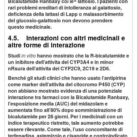
Bicalutamide Ranbaxy coi ie^ lattosio. I pazienti con
rari problemi ereditari di intolleranza al galattosio,
deficienza della lattasi di Lapp o malassorbimento
del glucosio-galattosio non devono prendere
questo medicinale.
4.5. Interazioni con altri medicinali e
altre forme di interazione
Studi
in vitro
hanno mostrato che la R-bicalutamide e
un inibitore dell’attivita del CYP3A4 e in minor
nRsura dell’attivita dei CYP2C9, 2C19 e 2D6.
Benché gli studi clinici che hanno usato l’antipirina
come marker dell’attivita del citocromo P450 (CYP)
non abbiano mostrato evidenza di una potenziale
interazione tra farmaci con la Bicalutamide Ranbaxy,
l’esposizione media (AUC) del midazolam e
aumentata fino all’80% dopo somministrazione di
bicalutamide per 28 giorni. Per i medicinali con un
indice terapeutico ristretto, tale aumento potrebbe
essere rilevante. Come tale, l’uso concomitante di
terfenadina, astemizolo e cisapride e controindicato