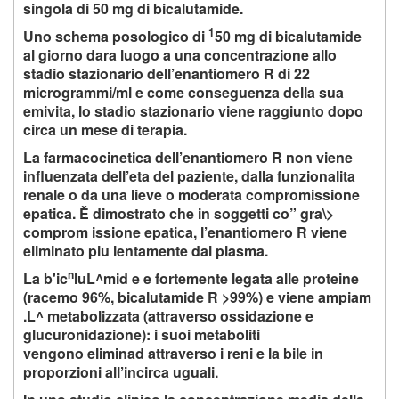
singola di 50 mg di bicalutamide.
1
Uno schema posologico di
50 mg di bicalutamide
al giorno dara luogo a una concentrazione allo
stadio stazionario dell’enantiomero R di 22
microgrammi/ml e come conseguenza della sua
emivita, lo stadio stazionario viene raggiunto dopo
circa un mese di terapia.
La farmacocinetica dell’enantiomero R non viene
influenzata dell’eta del paziente, dalla funzionalita
renale o da una lieve o moderata compromissione
epatica. Ě dimostrato che in soggetti co” gra\>
comprom issione epatica, l’enantiomero R viene
eliminato piu lentamente dal plasma.
n
La b'ic
luL^mid e e fortemente legata alle proteine
(racemo 96%, bicalutamide R >99%) e viene ampiam
.L^ metabolizzata (attraverso ossidazione e
glucuronidazione): i suoi metaboliti
vengono eliminad attraverso i reni e la bile in
proporzioni all’incirca uguali.