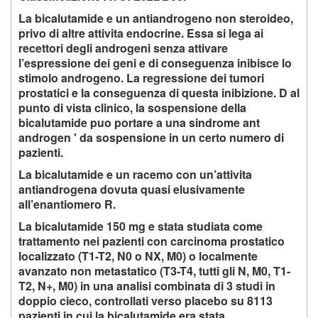
La bicalutamide e un antiandrogeno non steroideo,
privo di altre attivita endocrine. Essa si lega ai
recettori degli androgeni senza attivare
l’espressione dei geni e di conseguenza inibisce lo
stimolo androgeno. La regressione dei tumori
prostatici e la conseguenza di questa inibizione. D al
punto di vista clinico, la sospensione della
bicalutamide puo portare a una sindrome ant
androgen ' da sospensione in un certo numero di
pazienti.
La bicalutamide e un racemo con un’attivita
antiandrogena dovuta quasi elusivamente
all’enantiomero R.
La bicalutamide 150 mg e stata studiata come
trattamento nei pazienti con carcinoma prostatico
localizzato (T1-T2, N0 o NX, M0) o localmente
avanzato non metastatico (T3-T4, tutti gli N, M0, T1-
T2, N+, M0) in una analisi combinata di 3 studi in
doppio cieco, controllati verso placebo su 8113
pazienti in cui la bicalutamide era stata