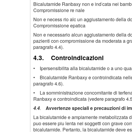
:
Bicalutamide Ranbaxy non e ind
cata nei bambi
Compromissione re nale
Non e necess rio alc un aggiustamento della d
Compromissione epatica
Non e necessario alcun aggiustamento della do
pazienti con compromissione da moderata a gra
paragrafo 4.4).
4.3. Controindicazioni
• Ipersensibilita alla bicalutamide o a uno qual
• Bicalutamide Ranbaxy e controindicata nelle
paragrafo 4.6).
• La somministrazione concomitante di terfena
Ranbaxy e controindicata (vedere paragrafo 4.5
4
.
4
.
Avvertenze speciali e precauzioni di i
La bicalutamide e ampiamente metabolizzata dal 
puo essere piu lenta nei soggetti con grave c
bicalutamide. Pertanto, la bicalutamide deve es