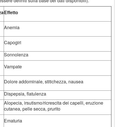
ere definiti sulla base dei dati disponibili).
za
Effetto
Anemia
Capogiri
Sonnolenza
Vampate
Dolore addominale, stitichezza, nausea
Dispepsia, flatulenza
Alopecia, irsutismo/ricrescita dei capelli, eruzione
cutanea, pelle secca, prurito
Ematuria