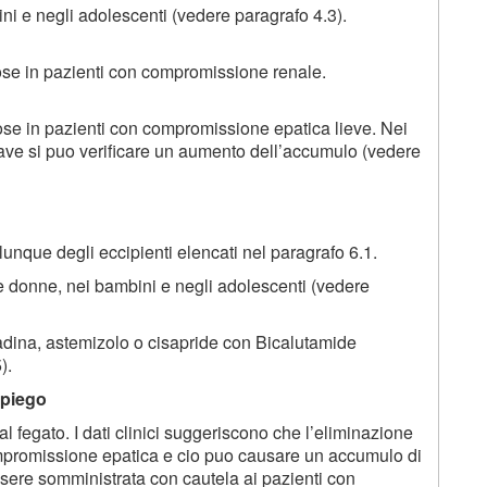
ni e negli adolescenti (vedere paragrafo 4.3).
ose in pazienti con compromissione renale.
se in pazienti con compromissione epatica lieve. Nei
ve si puo verificare un aumento dell’accumulo (vedere
unque degli eccipienti elencati nel paragrafo 6.1.
 donne, nei bambini e negli adolescenti (vedere
dina, astemizolo o cisapride con Bicalutamide
).
mpiego
fegato. I dati clinici suggeriscono che l’eliminazione
ompromissione epatica e cio puo causare un accumulo di
sere somministrata con cautela ai pazienti con