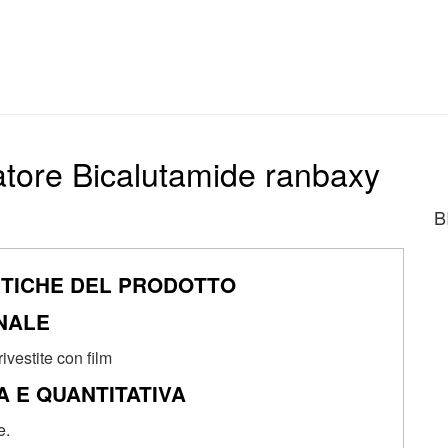
zzatore Bicalutamide ranbaxy
B
STICHE DEL PRODOTTO
INALE
vestite con film
 E QUANTITATIVA
e.