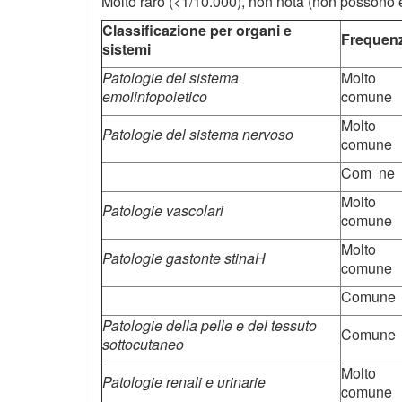
Molto raro (<1/10.000), non nota (non possono ess
Classificazione per organi e
Frequen
sistemi
Patologie del sistema
Molto
emolinfopoietico
comune
Molto
Patologie del sistema nervoso
comune
-
Com
ne
Molto
Patologie vascolari
comune
Molto
Patologie gastonte stinaH
comune
Comune
Patologie della pelle e del tessuto
Comune
sottocutaneo
Molto
Patologie renali e urinarie
comune