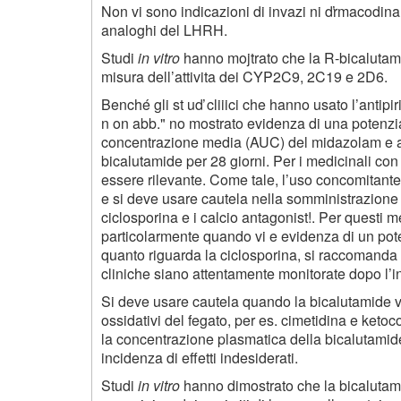
Non vi sono indicazioni di invazi ni ďrmacodina
analoghi del LHRH.
Studi
in vitro
hanno mojtrato che la R-bicalutamid
misura dell’attivita dei CYP2C9, 2C19 e 2D6.
Benché gli st uď cliiici che hanno usato l’antip
n on abb." no mostrato evidenza di una potenzia
concentrazione media (AUC) del midazolam e a
bicalutamide per 28 giorni. Per i medicinali con
essere rilevante. Come tale, l’uso concomitante
e si deve usare cautela nella somministrazion
ciclosporina e i calcio antagonist!. Per questi 
particolarmente quando vi e evidenza di un pote
quanto riguarda la ciclosporina, si raccomanda 
cliniche siano attentamente monitorate dopo l’i
Si deve usare cautela quando la bicalutamide v
ossidativi del fegato, per es. cimetidina e keto
la concentrazione plasmatica della bicalutami
incidenza di effetti indesiderati.
Studi
in vitro
hanno dimostrato che la bicalutamid