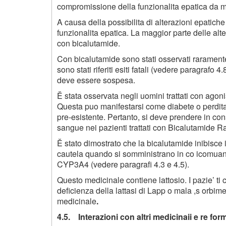
compromissione della funzionalita epatica da 
A causa della possibilita di alterazioni epatich
funzionalita epatica. La maggior parte delle alte
con bicalutamide.
Con bicalutamide sono stati osservati raramente
sono stati riferiti esiti fatali (vedere paragrafo 
deve essere sospesa.
Ě stata osservata negli uomini trattati con agon
Questa puo manifestarsi come diabete o perdita 
pre-esistente. Pertanto, si deve prendere in con
sangue nei pazienti trattati con Bicalutamide 
Ě stato dimostrato che la bicalutamide inibisce
cautela quando si somministrano in co icomuan
CYP3A4 (vedere paragrafi 4.3 e 4.5).
Questo medicinale contiene lattosio. I pazie’ ti c
deficienza della lattasi di Lapp o mala ,s orbi
medicinale
.
4.5. Interazioni con altri medicinaii e re for