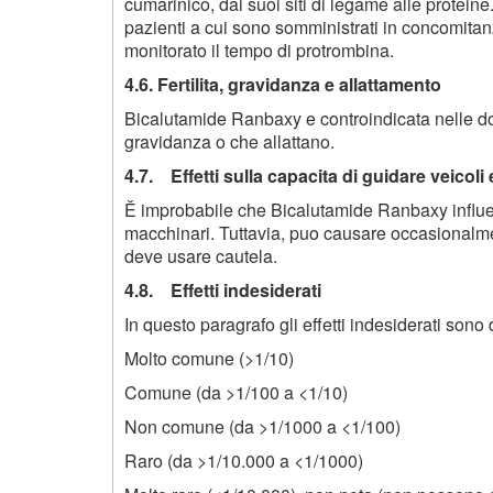
cumarinico, dai suoi siti di legame alle protein
pazienti a cui sono somministrati in concomita
monitorato il tempo di protrombina.
4.6. Fertilita, gravidanza e allattamento
Bicalutamide Ranbaxy e controindicata nelle d
gravidanza o che allattano.
4.7. Effetti sulla capacita di guidare veicoli
Ě improbabile che Bicalutamide Ranbaxy influenzi
macchinari. Tuttavia, puo causare occasional
deve usare cautela.
4.8. Effetti indesiderati
In questo paragrafo gli effetti indesiderati sono 
Molto comune (>1/10)
Comune (da >1/100 a <1/10)
Non comune (da >1/1000 a <1/100)
Raro (da >1/10.000 a <1/1000)