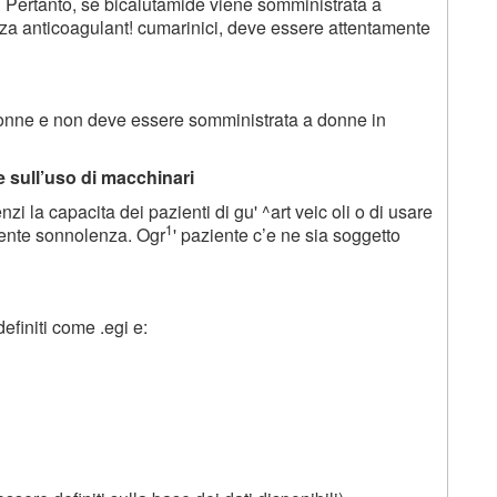
e. Pertanto, se bicalutamide viene somministrata a
nza anticoagulant! cumarinici, deve essere attentamente
onne e non deve essere somministrata a donne in
 e sull’uso di macchinari
 la capacita dei pazienti di gu' ^art veic oli o di usare
1
mente sonnolenza. Ogr
' paziente c’e ne sia soggetto
definiti come .egi e: