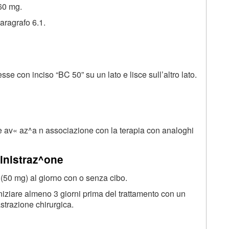
 60 mg.
aragrafo 6.1.
e con inciso “BC 50” su un lato e lisce sull’altro lato.
se av« az^a n associazione con la terapia con analoghi
inistraz^one
 (50 mg) al giorno con o senza cibo.
iniziare almeno 3 giorni prima del trattamento con un
strazione chirurgica.