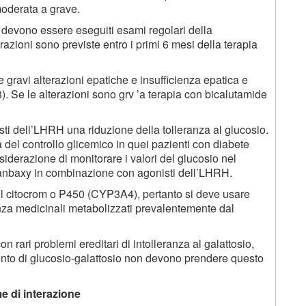
moderata a grave.
e devono essere eseguiti esami regolari della
razioni sono previste entro i primi 6 mesi della terapia
 gravi alterazioni epatiche e insufficienza epatica e
4.8). Se le alterazioni sono grv ’a terapia con bicalutamide
isti dell’LHRH una riduzione della tolleranza al glucosio.
del controllo glicemico in quei pazienti con diabete
siderazione di monitorare i valori del glucosio nel
Ranbaxy in combinazione con agonisti dell’LHRH.
 il citocrom o P450 (CYP3A4), pertanto si deve usare
za medicinali metabolizzati prevalentemente dal
on rari problemi ereditari di intolleranza al galattosio,
mento di glucosio-galattosio non devono prendere questo
me di interazione