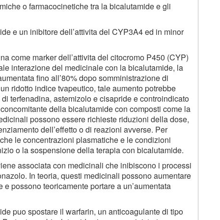
miche o farmacocinetiche tra la bicalutamide e gli
e e un inibitore dell’attivita del CYP3A4 ed in minor
irina come marker dell’attivita del citocromo P450 (CYP)
le interazione del medicinale con la bicalutamide, la
umentata fino all’80% dopo somministrazione di
 un ridotto indice tvapeutico, tale aumento potrebbe
 di terfenadina, astemizolo e cisapride e controindicato
e concomitante della bicalutamide con composti come la
medicinali possono essere richieste riduzioni della dose,
nziamento dell’effetto o di reazioni avverse. Per
che le concentrazioni plasmatiche e le condizioni
nizio o la sospensione della terapia con bicalutamide.
iene associata con medicinali che inibiscono i processi
conazolo. In teoria, questi medicinali possono aumentare
de e possono teoricamente portare a un’aumentata
e puo spostare il warfarin, un anticoagulante di tipo