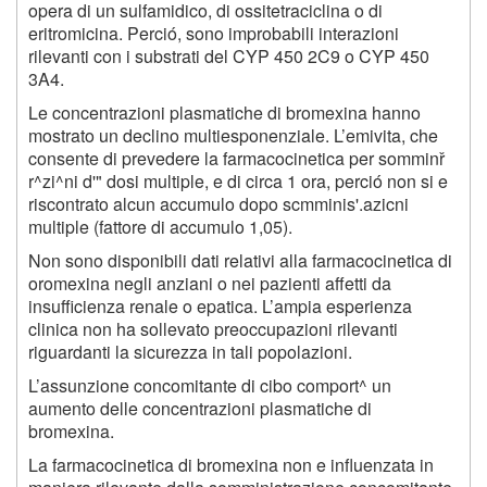
opera di un sulfamidico, di ossitetraciclina o di
eritromicina. Perció, sono improbabili interazioni
rilevanti con i substrati del CYP 450 2C9 o CYP 450
3A4.
Le concentrazioni plasmatiche di bromexina hanno
mostrato un declino multiesponenziale. L’emivita, che
consente di prevedere la farmacocinetica per somminř
r^zi^ni d'" dosi multiple, e di circa
1
ora, perció non si e
riscontrato alcun accumulo dopo scmminis'.azicni
multiple (fattore di accumulo 1,05).
Non sono disponibili dati relativi alla farmacocinetica di
oromexina negli anziani o nei pazienti affetti da
insufficienza renale o epatica. L’ampia esperienza
clinica non ha sollevato preoccupazioni rilevanti
riguardanti la sicurezza in tali popolazioni.
L’assunzione concomitante di cibo comport^ un
aumento delle concentrazioni plasmatiche di
bromexina.
La farmacocinetica di bromexina non e influenzata in