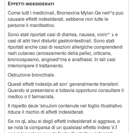
E
ffetti indesiderati
Come tutti i medicinali, Bromexina Mylan Ge neii^s puc
causare effetti indesiderati, sebbene non tutte le
persone li manifestino.
+
Sono stati riportati casi di diarrea, nausea, voim'
>
e
casi di altri lievi disturbi gastrointestinali. Sono stati
riportati anche casi di reazioni allergiche comprendenti
rash cutaneo (arrossamento della pelle), orticaria,
broncospasmo, angioed°ma e anafilassi. In tali casi
interrompere il trattamento.
Ostruzione bronchiale.
Questi effetti indesije.ati son’ generalmente transitori.
Quando si presentano e tuttavia opportuno consultare il
medico o il farmacista.
Il rispetto deJe 'siruJom contenute nel foglio illustrativo
riduce il rischio di effetti indesiderati.
Se no qL alsu si degli effetti indesiderati si aggrava, o
se nota la comparsa di un qualsiasi effetto indesi V.ť