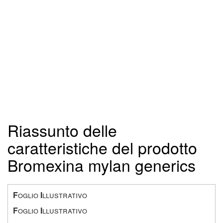
Riassunto delle
caratteristiche del prodotto
Bromexina mylan generics
F
oglio
I
llustrativo
F
oglio
I
llustrativo