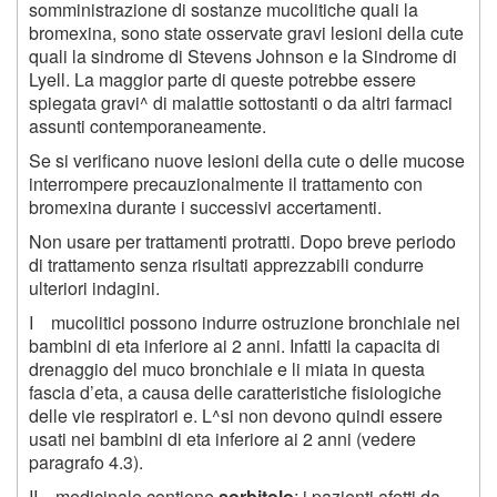
somministrazione di sostanze mucolitiche quali la
bromexina, sono state osservate gravi lesioni della cute
quali la sindrome di Stevens Johnson e la Sindrome di
Lyell. La maggior parte di queste potrebbe essere
spiegata gravi^ di malattie sottostanti o da altri farmaci
assunti contemporaneamente.
Se si verificano nuove lesioni della cute o delle mucose
interrompere precauzionalmente il trattamento con
bromexina durante i successivi accertamenti.
Non usare per trattamenti protratti. Dopo breve periodo
di trattamento senza risultati apprezzabili condurre
ulteriori indagini.
I mucolitici possono indurre ostruzione bronchiale nei
bambini di eta inferiore ai 2 anni. Infatti la capacita di
drenaggio del muco bronchiale e li miata in questa
fascia d’eta, a causa delle caratteristiche fisiologiche
delle vie respiratori e. L^si non devono quindi essere
usati nei bambini di eta inferiore ai 2 anni (vedere
paragrafo 4.3).
II medicinale contiene
sorbitolo
: i pazienti afetti da