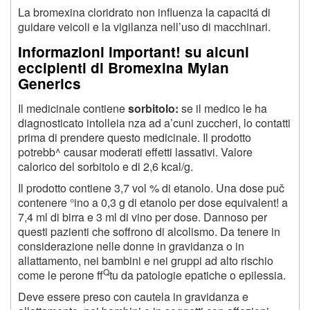
La bromexina cloridrato non influenza la capacitá di
guidare veicoli e la vigilanza nell’uso di macchinari.
Informazioni important! su alcuni
eccipienti di Bromexina Mylan
Generics
Il medicinale contiene
sorbitolo:
se il medico le ha
diagnosticato intolleia nza ad a’cuni zuccheri, lo contatti
prima di prendere questo medicinale. Il prodotto
potrebb^ causar moderati effetti lassativi. Valore
calorico del sorbitolo e di 2,6 kcal/g.
Il prodotto contiene 3,7 vol % di etanolo. Una dose puč
contenere °ino a 0,3 g di etanolo per dose equivalent! a
7,4 ml di birra e 3 ml di vino per dose. Dannoso per
questi pazienti che soffrono di alcolismo. Da tenere in
considerazione nelle donne in gravidanza o in
allattamento, nei bambini e nei gruppi ad alto rischio
Q
come le perone ff
tu da patologie epatiche o epilessia.
Deve essere preso con cautela in gravidanza e