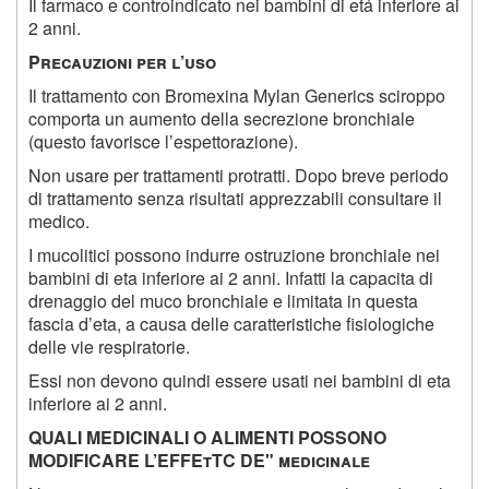
Il farmaco e controindicato nei bambini di etá inferiore ai
2 anni.
P
recauzioni per l
’
uso
Il trattamento con Bromexina Mylan Generics sciroppo
comporta un aumento della secrezione bronchiale
(questo favorisce l’espettorazione).
Non usare per trattamenti protratti. Dopo breve periodo
di trattamento senza risultati apprezzabili consultare il
medico.
I mucolitici possono indurre ostruzione bronchiale nei
bambini di eta inferiore ai 2 anni. Infatti la capacita di
drenaggio del muco bronchiale e limitata in questa
fascia d’eta, a causa delle caratteristiche fisiologiche
delle vie respiratorie.
Essi non devono quindi essere usati nei bambini di eta
inferiore ai 2 anni.
Q
UALI MEDICINALI O ALIMENTI POSSONO
MODIFICARE L
’
EFFEtTC DE" medicinale