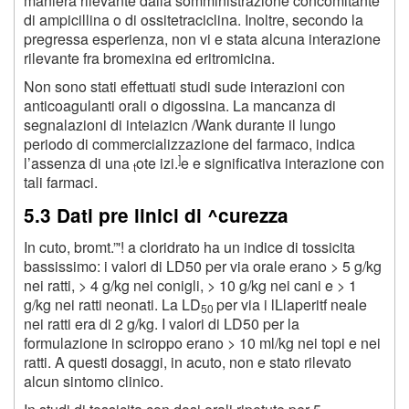
maniera rilevante dalla somministrazione concomitante
di ampicillina o di ossitetraciclina. Inoltre, secondo la
pregressa esperienza, non vi e stata alcuna interazione
rilevante fra bromexina ed eritromicina.
Non sono stati effettuati studi sude interazioni con
anticoagulanti orali o digossina. La mancanza di
segnalazioni di inteiazicn /Wank durante il lungo
periodo di commercializzazione del farmaco, indica
]
l’assenza di una
ote izi.
e e significativa interazione con
t
tali farmaci.
5.3 Dati pre linici di ^curezza
In cuto, bromt.”'! a cloridrato ha un indice di tossicita
bassissimo: i valori di LD
50
per via orale erano > 5 g/kg
nei ratti, > 4 g/kg nei conigli, > 10 g/kg nei cani e > 1
g/kg nei ratti neonati. La LD
per via i lLlaperitf neale
50
nei ratti era di 2 g/kg. I valori di LD
50
per la
formulazione in sciroppo erano > 10 ml/kg nei topi e nei
ratti. A questi dosaggi, in acuto, non e stato rilevato
alcun sintomo clinico.