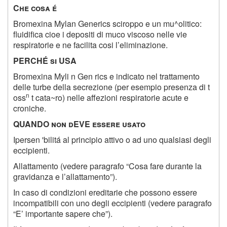
C
he cosa é
Bromexina Mylan Generics sciroppo e un mu^olitico:
fluidifica cioe i depositi di muco viscoso nelle vie
respiratorie e ne facilita cosi l’eliminazione.
P
ERCHÉ si USA
Bromexina Myli n Gen rics e indicato nel trattamento
delle turbe della secrezione (per esempio presenza di t
n
oss
t cata~ro) nelle affezioni respiratorie acute e
croniche.
Q
UANDO non dEVE essere usato
Ipersen 'bilitá al principio attivo o ad uno qualsiasi degli
eccipienti.
Allattamento (vedere paragrafo “Cosa fare durante la
gravidanza e l’allattamento”).
In caso di condizioni ereditarie che possono essere
incompatibili con uno degli eccipienti (vedere paragrafo
“E’ importante sapere che”).