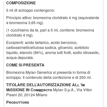
COMPOSIZIONE
5 ml di sciroppo contengono:
Principio attivo: bromexina cloridrato 4 mg (equivalente
a bromexina 3,65 mg).
(1 cucchiaino da te, pari a 5 ml, contiene: bromexina
cloridrato 4 mg).
Eccipienti: acido tartarico, acido benzoico,
carbossimetilcellulosa sodica, glicerolo, sorbitolo
liquido, etanolo (96%), aroma tutti frutti, sodio idrossido,
acqua depurata.
COME SI PRESENTA
Bromexina Mylan Generics si presenta in forma di
sciroppo. Il contenuto della confezione e di 250 ml.
T
ITOLARE DELL
’A
UTORIZZAZIONE ALl
’I
m
MiSSIONE IN
C
om
me
rcto
Mylan S.p.A., Via Vittor
Pisani 20, 20124 Milano
P
roduttore