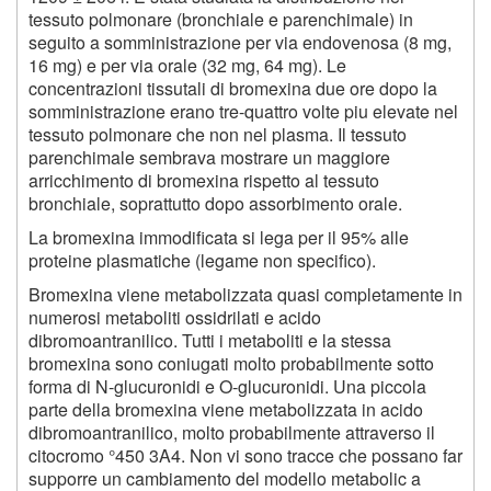
tessuto polmonare (bronchiale e parenchimale) in
seguito a somministrazione per via endovenosa (8 mg,
16 mg) e per via orale (32 mg, 64 mg). Le
concentrazioni tissutali di bromexina due ore dopo la
somministrazione erano tre-quattro volte piu elevate nel
tessuto polmonare che non nel plasma. Il tessuto
parenchimale sembrava mostrare un maggiore
arricchimento di bromexina rispetto al tessuto
bronchiale, soprattutto dopo assorbimento orale.
La bromexina immodificata si lega per il 95% alle
proteine plasmatiche (legame non specifico).
Bromexina viene metabolizzata quasi completamente in
numerosi metaboliti ossidrilati e acido
dibromoantranilico. Tutti i metaboliti e la stessa
bromexina sono coniugati molto probabilmente sotto
forma di N-glucuronidi e O-glucuronidi. Una piccola
parte della bromexina viene metabolizzata in acido
dibromoantranilico, molto probabilmente attraverso il
citocromo °450 3A4. Non vi sono tracce che possano far
supporre un cambiamento del modello metabolic a