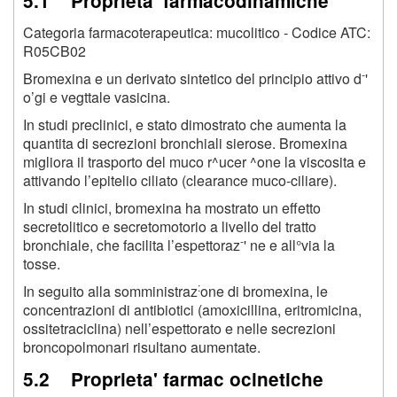
5.1 Proprieta' farmacodinamiche
Categoria farmacoterapeutica: mucolitico - Codice ATC:
R05CB02
-
Bromexina e un derivato sintetico del principio attivo d
'
o’gi e vegttale vasicina.
In studi preclinici, e stato dimostrato che aumenta la
quantita di secrezioni bronchiali sierose. Bromexina
migliora il trasporto del muco r^ucer ^one la viscosita e
attivando l’epitelio ciliato (clearance muco-ciliare).
In studi clinici, bromexina ha mostrato un effetto
secretolitico e secretomotorio a livello del tratto
-
bronchiale, che facilita l’espettoraz
' ne e all°via la
tosse.
:
In seguito alla somministraz
one di bromexina, le
concentrazioni di antibiotici (amoxicillina, eritromicina,
ossitetraciclina) nell’espettorato e nelle secrezioni
broncopolmonari risultano aumentate.
5.2 Proprieta' farmac ocinetiche