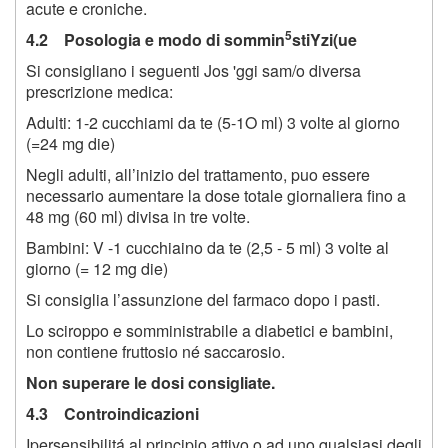
acute e croniche.
5
4.2 Posologia e modo di sommin
st
iY
zi(ue
Si consigliano i seguenti Jos 'ggi sam/o diversa
prescrizione medica:
Adulti: 1-2 cucchiami da te (
5
-
1
O ml) 3 volte al giorno
(=24 mg die)
Negli adulti, all’inizio del trattamento, puo essere
necessario aumentare la dose totale giornaliera fino a
48 mg (60 ml) divisa in tre volte.
Bambini: V -1 cucchiaino da te (2,5 - 5 ml) 3 volte al
giorno (= 12 mg die)
Si consiglia l’assunzione del farmaco dopo i pasti.
Lo sciroppo e somministrabile a diabetici e bambini,
non contiene fruttosio né saccarosio.
Non superare le dosi consigliate.
4.3 Controindicazioni
Ipersensibilitá al principio attivo o ad uno qualsiasi degli