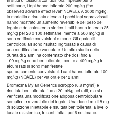
In studi di tossicita con dosi orali ripetute per 5
settimane, i topi hanno tollerato 200 mg/kg (“no
observed adverse effect level” NOAEL). A 2000 mg/kg,
la mortalita e risultata elevata. I pochi topi sopravvissuti
hanno mostrato un aumento reversibile del peso del
fegato e del colesterolo sierico. I ratti hanno tollerato 25
mg/kg per 26 o 100 settimane, mentre a 500 mg/kg si
sono verificate convulsioni e morte. Gli epatociti
centrolobulari sono risultati ingrossati a causa di
una modificazione vacuolare. Un altro studio della
durata di 2 anni ha confermato che dosi fino a
100 mg/kg sono ben tollerate, mentre a 400 mg/kg in
alcuni ratti si sono manifestate
sporadicamente convulsioni. I cani hanno tollerato 100
mg/kg (NOAEL) per via orale per 2 anni.
Bromexina Mylan Generics sciroppo (0,8 mg/ml) e
risultata ben tollerata fino a 20 ml/kg nei ratti, ma si e
verificata una modificazione adiposa centrolobulare
semplice e reversibile del fegato. Una dose i.m. di 8 mg
di soluzione iniettabile e risultata ben tollerata, a livello
locale e sistemico, in cani trattati per 6 settimane.