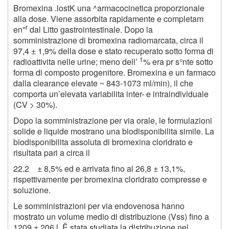
Bromexina .lostK una ^armacocinetica proporzionale
alla dose. Viene assorbita rapidamente e completam
r
en''
dal Litto gastrointestinale. Dopo la
somministrazione di bromexina radiomarcata, circa il
97,4 ± 1,9% della dose e stato recuperato sotto forma di
1
radioattivita nelle urine; meno dell’
% era pr s°nte sotto
forma di composto progenitore. Bromexina e un farmaco
dalla clearance elevate ~ 843-1073 ml/min), il che
comporta un’elevata variabilita inter- e intraindividuale
(CV > 30%).
Dopo la somministrazione per via orale, le formulazioni
solide e liquide mostrano una biodisponibilita simile. La
biodisponibilita assoluta di bromexina cloridrato e
risultata pari a circa il
22.2 ± 8,5% ed e arrivata fino al 26,8 ± 13,1%,
rispettivamente per bromexina cloridrato compresse e
soluzione.
Le somministrazioni per via endovenosa hanno
mostrato un volume medio di distribuzione (Vss) fino a
1209 ± 206 l. Ě stata studiata la distribuzione nel