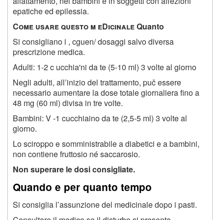
allattamento, nei bambini e in soggetti con affezioni
epatiche ed epilessia.
C
ome usare questo m eDicinale
Quanto
Si consigliano i , cguen/ dosaggi salvo diversa
prescrizione medica.
Adulti: 1-2 c ucchia'ni da te (5-10 ml) 3 volte al giorno
Negli adulti, all’inizio del trattamento, puč essere
necessario aumentare la dose totale giornaliera fino a
48 mg (60 ml) divisa in tre volte.
Bambini: V -1 cucchiaino da te (2,5-5 ml) 3 volte al
giorno.
Lo sciroppo e somministrabile a diabetici e a bambini,
non contiene fruttosio né saccarosio.
Non superare le dosi consigliate.
Quando e per quanto tempo
Si consiglia l’assunzione del medicinale dopo i pasti.
Consultare il medico se il disturbo si presenta