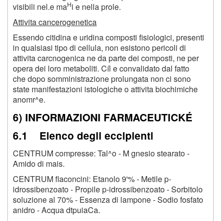
H
visibili nel.e ma
i e nella prole.
Attivita cancerogenetica
Essendo citidina e uridina composti fisiologici, presenti
in qualsiasi tipo di cellula, non esistono pericoli di
attivita carcnogenica ne da parte dei composti, ne per
opera dei loro metaboliti. Cíl e convalidato dal fatto
che dopo somministrazione prolungata non ci sono
state manifestazioni istologiche o attivita biochimiche
anomr^e.
6) INFORMAZIONI FARMACEUTICKÉ
6.1 Elenco degli eccipienti
CENTRUM compresse: Tal^o - M gnesio stearato -
Amido di mais.
CENTRUM flaconcini: Etanolo 9'% - Metile p-
idrossibenzoato - Propile p-idrossibenzoato - Sorbitolo
soluzione al 70% - Essenza di lampone - Sodio fosfato
anidro - Acqua dtpuiaCa.