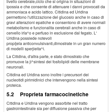
livello cerebrale,ciclo che si origina in situazioni di
ipossia e che consente di attenuare i danni provocati da
ammoniaca e acido lattico. Citidina ed Uridina
permettono l'utilizzazione del glucosio anche in caso di
gravi alterazioni epatiche e consentono di avere normali
metabolismo e funzionalita cerebrali anche in caso di
cervello irla^o e perfuso in esclusione dal fegato. L'
Uridina possiede notevoli
propíjela anticonvulsivanti,dimostrate in un gran numero
di modelli sperjieita^i.
La Citidina, d'altra parte, e stato dimostrato che
promuove la ji^sintesi dei fosfolipidi delle membrane
neuronali.
Citidina ed Uridina sono inoltre i precursori dei
nucleotidi pirimidinici che intervengono nella sintesi
proteica.
5.2 Proprieta farmacocinetiche
Citidina e Uridina vengono assorbite nel tratto
gastrointestinale sia per diffusione passiva che per