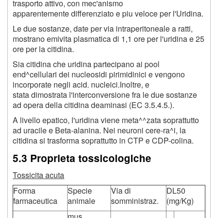
trasporto attivo, con mec'anismo
apparentemente differenziato e piu veloce per l'Uridina.
Le due sostanze, date per via intraperitoneale a ratti,
mostrano emivita plasmatica di 1,1 ore per l'uridina e 25
ore per la citidina.
Sia citidina che uridina partecipano ai pool
end^cellulari dei nucleosidi pirimidinici e vengono
incorporate negli acid. nucleici.Inoltre, e
stata dimostrata l'interconversione fra le due sostanze
ad opera della citidina deaminasi (EC 3.5.4.5.).
A livello epatico, l'uridina viene meta^^zata soprattutto
ad uracile e Beta-alanina. Nei neuroni cere-ra^i, la
citidina si trasforma soprattutto in CTP e CDP-colina.
5.3 Proprieta tossicologiche
Tossicita acuta
Forma
Specie
Via di
DL50
farmaceutica
animale
somministraz.
(mg/Kg)
mus