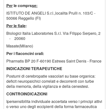
Per
le comprs
se:
ISTITUTO DE ANGELI S.r.l.,localita Prulli n. 103/C -
50066 Reggello (FI)
Per le fiale
:
Biologici Italia Laboratories S.r.l. Via Filippo Serpero, 2
- 20060
Masate(Milano)
Per i flaconcini orali:
Pharmatis BP 20 F-60190 Estrees Saint Denis - France
INDICAZIONI TERAPEUTICHE
Postumi di cerebropatie vascolari su base organica:
deficit neuropsichici correlati e decorrenti con turbe
della memoria, della vigilanza e della cenestesi.
CONTROINDICAZIONI
Ipersensibilita individuale accertata verso i principi attivi
o verso uno degli eccipienti della forma farmaceutica