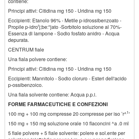
contiene:
Principi attivi: Citidina mg 150 - Uridina mg 150
Eccipienti: Etanolo 96% - Metile p-idrossibenzoato -
r
Propile p-idro
j;be:''jato -Sorbitolo soluzione al 70%-
Essenza di lampone - Sodio fosfato anidro - Acqua
depurata.
CENTRUM fiale
Una fiala polvere contiene:
Principi attivi: Citidina mg 150 - Uridina mg 150
Eccipienti: Mannitolo - Sodio cloruro - Esteri dell'acido
p-ossibenzoico.
Una fiala solvente contiene: Acqua p.p.i.
FORME FARMACEUTICHE E CONFEZIONI
1
100 mg + 100 mg compresse 20 compresse per iso ’r^
'
150 mg + 150 mg soluzione orale 10 flaconcini ^a
.0
ml
5 fiale polvere + 5 fiale solvente: polere e sol.ente per