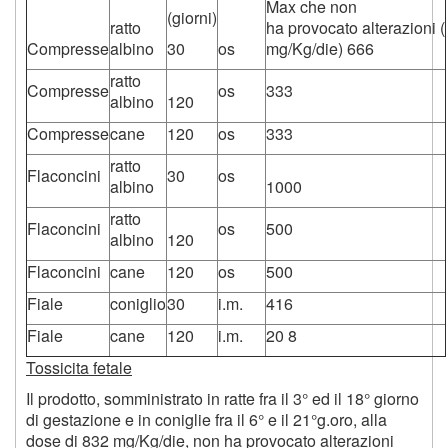
Max che non
(giorni)
ratto
ha provocato alterazioni (
Compresse
albino
30
os
mg/Kg/die) 666
ratto
Compresse
os
333
albino
120
Compresse
cane
120
os
333
ratto
Flaconcini
30
os
albino
1000
ratto
Flaconcini
os
500
albino
120
Flaconcini
cane
120
os
500
Fiale
coniglio
30
i.m.
416
Fiale
cane
120
i.m.
20 8
Tossicita fetale
Il prodotto, somministrato in ratte fra il 3° ed il 18° giorno
di gestazione e in coniglie fra il 6° e il 21°g.oro, alla
dose di 832 mg/Kg/die, non ha provocato alterazioni