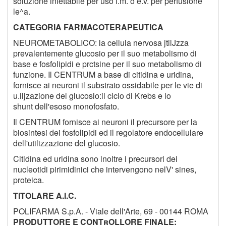
soluzione iniettabile per uso i.m. o e.v. per perfusione
le^a.
CATEGORIA FARMACOTERAPEUTICA
NEUROMETABOLICO: la cellula nervosa jtilJzza
prevalentemente glucosio per il suo metabolismo di
base e fosfolipidi e prctsine per il suo metabolismo di
funzione. Il CENTRUM a base di citidina e uridina,
fornisce ai neuroni il substrato ossidabile per le vie di
u.iljzazione del glucosio:il ciclo di Krebs e lo
shunt dell'esoso monofosfato.
Il CENTRUM fornisce ai neuroni il precursore per la
biosintesi dei fosfolipidi ed il regolatore endocellulare
dell'utilizzazione del glucosio.
Citidina ed uridina sono inoltre i precursori dei
nucleotidi pirimidinici che intervengono nelV' sines,
proteica.
TITOLARE A.I.C.
POLIFARMA S.p.A. - Viale dell'Arte, 69 - 00144 ROMA
PRODUTTORE E CONTrOLLORE FINALE: