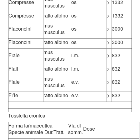
Compresse
os
>
1332
musculus
Compresse
ratto albino
os
>
1332
mus
Flaconcini
os
>
3000
musculus
Flaconcini
ratto albino
os
>
3000
mus
Fiale
i.m.
>
832
musculus
Fiali
ratto albino
i.m.
>
832
mus
Fiale
e.v.
>
832
musculus
Fi’le
ratto albino
e.v.
>
832
Tossicita cronica
Forma farmaceutica
Via di
Dose
Specie animale Dur.Tratt.
somm.