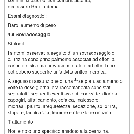
somministrazione Non comuni: astenia,
malessere Raro: edema
Esami diagnostici:
Raro: aumento di peso
4.9 Sovradosaggio
Sintomi
I sintomi osservati a seguito di un sovradosaggio d
c.+irizina sono principalmente associati ad effetti a
carico del sistema nervoso centrale o ad effetti che
potrebbero suggerire un'attivita anticolinergica.
J
A seguito di assunzione di una
^se p an. ad almeno 5
volte la dose giornaliera raccomandata sono stati
segnalati i seguenti eventi avveni: conksirie, diarrea,
capogiri, affaticamento, cefalea, malessere,
midriasi, prurito, irrequietezza, sedazione, soiio^i 'a,
stupore, tachicardia, tremore e ritenzione urinaria.
Trattamento
Non e noto uno specifico antidoto alla cetirizina.