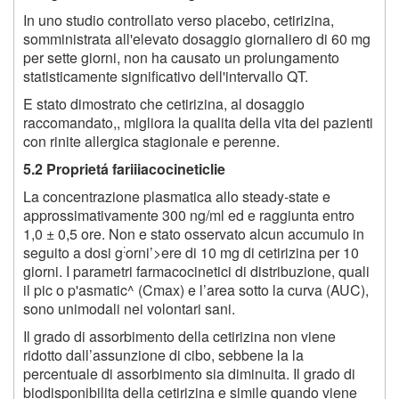
In uno studio controllato verso placebo, cetirizina,
somministrata all'elevato dosaggio giornaliero di 60 mg
per sette giorni, non ha causato un prolungamento
statisticamente significativo dell'intervallo QT.
E stato dimostrato che cetirizina, al dosaggio
raccomandato,, migliora la qualita della vita dei pazienti
con rinite allergica stagionale e perenne.
5.2 Proprietá fariiiacocineticlie
La concentrazione plasmatica allo steady-state e
approssimativamente 300 ng/ml ed e raggiunta entro
1,0 ± 0,5 ore. Non e stato osservato alcun accumulo in
:
seguito a dosi g
orni’>ere di 10 mg di cetirizina per 10
giorni. I parametri farmacocinetici di distribuzione, quali
il pic o p'asmatic^ (Cmax) e l’area sotto la curva (AUC),
sono unimodali nei volontari sani.
Il grado di assorbimento della cetirizina non viene
ridotto dall’assunzione di cibo, sebbene la la
percentuale di assorbimento sia diminuita. Il grado di
biodisponibilita della cetirizina e simile quando viene