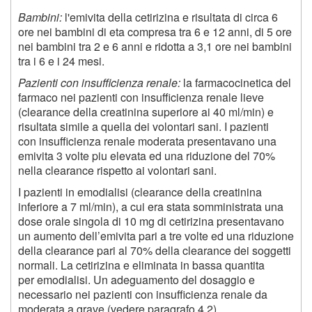
Bambini:
l'emivita della cetirizina e risultata di circa 6
ore nei bambini di eta compresa tra 6 e 12 anni, di 5 ore
nei bambini tra 2 e 6 anni e ridotta a 3,1 ore nei bambini
tra i 6 e i 24 mesi.
Pazienti con insufficienza renale:
la farmacocinetica del
farmaco nei pazienti con insufficienza renale lieve
(clearance della creatinina superiore ai 40 ml/min) e
risultata simile a quella dei volontari sani. I pazienti
con insufficienza renale moderata presentavano una
emivita 3 volte piu elevata ed una riduzione del 70%
nella clearance rispetto ai volontari sani.
I pazienti in emodialisi (clearance della creatinina
inferiore a 7 ml/min), a cui era stata somministrata una
dose orale singola di 10 mg di cetirizina presentavano
un aumento dell’emivita pari a tre volte ed una riduzione
della clearance pari al 70% della clearance dei soggetti
normali. La cetirizina e eliminata in bassa quantita
per emodialisi. Un adeguamento del dosaggio e
necessario nei pazienti con insufficienza renale da
moderata a grave (vedere paragrafo 4.2).