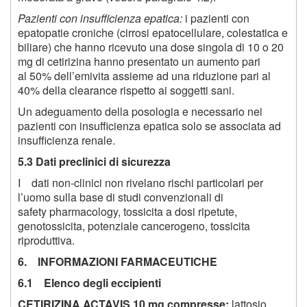
Pazienti con insufficienza epatica:
i pazienti con
epatopatie croniche (cirrosi epatocellulare, colestatica e
biliare) che hanno ricevuto una dose singola di 10 o 20
mg di cetirizina hanno presentato un aumento pari
al 50% dell’emivita assieme ad una riduzione pari al
40% della clearance rispetto ai soggetti sani.
Un adeguamento della posologia e necessario nei
pazienti con insufficienza epatica solo se associata ad
insufficienza renale.
5.3 Dati preclinici di sicurezza
I dati non-clinici non rivelano rischi particolari per
l’uomo sulla base di studi convenzionali di
safety pharmacology, tossicita a dosi ripetute,
genotossicita, potenziale cancerogeno, tossicita
riproduttiva.
6. INFORMAZIONI FARMACEUTICHE
6.1 Elenco degli eccipienti
CETIRIZINA ACTAVIS 10 mg compresse:
lattosio