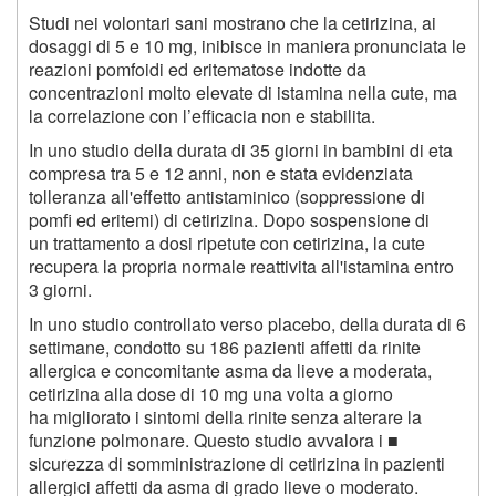
Studi nei volontari sani mostrano che la cetirizina, ai
dosaggi di 5 e 10 mg, inibisce in maniera pronunciata le
reazioni pomfoidi ed eritematose indotte da
concentrazioni molto elevate di istamina nella cute, ma
la correlazione con l’efficacia non e stabilita.
In uno studio della durata di 35 giorni in bambini di eta
compresa tra 5 e 12 anni, non e stata evidenziata
tolleranza all'effetto antistaminico (soppressione di
pomfi ed eritemi) di cetirizina. Dopo sospensione di
un trattamento a dosi ripetute con cetirizina, la cute
recupera la propria normale reattivita all'istamina entro
3 giorni.
In uno studio controllato verso placebo, della durata di 6
settimane, condotto su 186 pazienti affetti da rinite
allergica e concomitante asma da lieve a moderata,
cetirizina alla dose di 10 mg una volta a giorno
ha migliorato i sintomi della rinite senza alterare la
funzione polmonare. Questo studio avvalora i ■
sicurezza di somministrazione di cetirizina in pazienti
allergici affetti da asma di grado lieve o moderato.