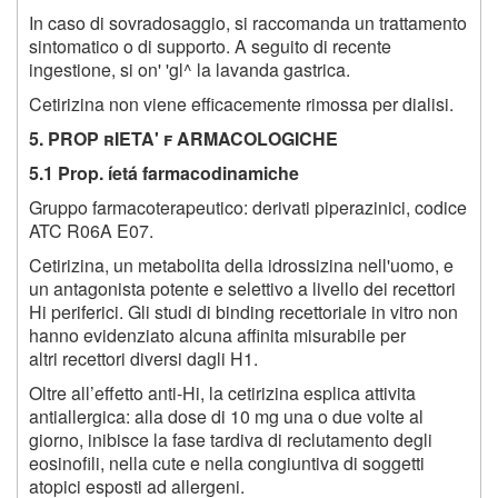
In caso di sovradosaggio, si raccomanda un trattamento
sintomatico o di supporto. A seguito di recente
ingestione, si on' 'gl^ la lavanda gastrica.
Cetirizina non viene efficacemente rimossa per dialisi.
5. PROP rIETA' f ARMACOLOGICHE
5.1 Prop. íetá farmacodinamiche
Gruppo farmacoterapeutico: derivati piperazinici, codice
ATC R06A E07.
Cetirizina, un metabolita della idrossizina nell'uomo, e
un antagonista potente e selettivo a livello dei recettori
Hi periferici. Gli studi di binding recettoriale in vitro non
hanno evidenziato alcuna affinita misurabile per
altri recettori diversi dagli H1.
Oltre all’effetto anti-Hi, la cetirizina esplica attivita
antiallergica: alla dose di 10 mg una o due volte al
giorno, inibisce la fase tardiva di reclutamento degli
eosinofili, nella cute e nella congiuntiva di soggetti
atopici esposti ad allergeni.