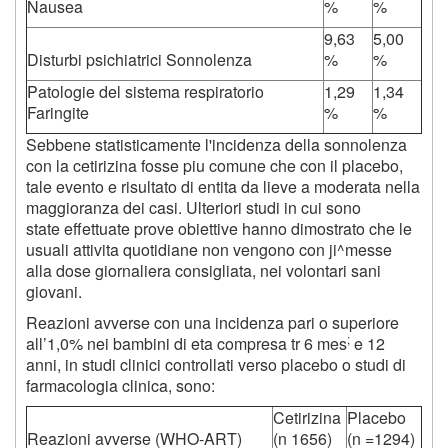
Nausea
%
%
9,63
5,00
Disturbi psichiatrici Sonnolenza
%
%
Patologie del sistema respiratorio
1,29
1,34
Faringite
%
%
Sebbene statisticamente l'incidenza della sonnolenza
con la cetirizina fosse piu comune che con il placebo,
tale evento e risultato di entita da lieve a moderata nella
maggioranza dei casi. Ulteriori studi in cui sono
state effettuate prove obiettive hanno dimostrato che le
usuali attivita quotidiane non vengono con ji^messe
alla dose giornaliera consigliata, nei volontari sani
giovani.
Reazioni avverse con una incidenza pari o superiore
;
all’1,0% nei bambini di eta compresa tr 6 mes
e 12
anni, in studi clinici controllati verso placebo o studi di
farmacologia clinica, sono:
Cetirizina
Placebo
Reazioni avverse (WHO-ART)
(n 1656)
(n =1294)