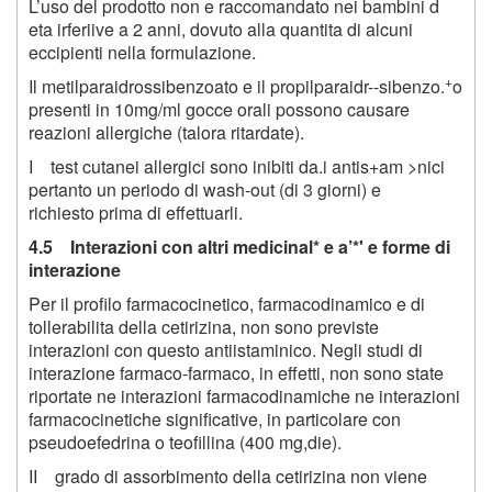
L’uso del prodotto non e raccomandato nei bambini d
eta irferiive a 2 anni, dovuto alla quantita di alcuni
eccipienti nella formulazione.
+
Il metilparaidrossibenzoato e il propilparaidr--sibenzo.
o
presenti in 10mg/ml gocce orali possono causare
reazioni allergiche (talora ritardate).
I test cutanei allergici sono inibiti da.i antis+am >nici
pertanto un periodo di wash-out (di 3 giorni) e
richiesto prima di effettuarli.
4.5 Interazioni con altri medicinal* e a’*' e forme di
interazione
Per il profilo farmacocinetico, farmacodinamico e di
tollerabilita della cetirizina, non sono previste
interazioni con questo antiistaminico. Negli studi di
interazione farmaco-farmaco, in effetti, non sono state
riportate ne interazioni farmacodinamiche ne interazioni
farmacocinetiche significative, in particolare con
pseudoefedrina o teofillina (400 mg,die).
II grado di assorbimento della cetirizina non viene