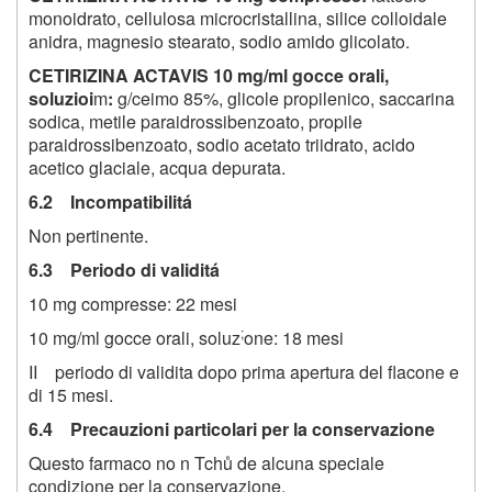
monoidrato, cellulosa microcristallina, silice colloidale
anidra, magnesio stearato, sodio amido glicolato.
CETIRIZINA ACTAVIS 10 mg/ml gocce orali,
soluzioi
m
:
g/ceimo 85%, glicole propilenico, saccarina
sodica, metile paraidrossibenzoato, propile
paraidrossibenzoato, sodio acetato triidrato, acido
acetico glaciale, acqua depurata.
6.2 Incompatibilitá
Non pertinente.
6.3 Periodo di validitá
10 mg compresse: 22 mesi
;
10 mg/ml gocce orali, soluz
one: 18 mesi
II periodo di validita dopo prima apertura del flacone e
di 15 mesi.
6.4 Precauzioni particolari per la conservazione
Questo farmaco no n Tchů de alcuna speciale
condizione per la conservazione.