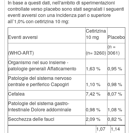
In base a questi dati, nell'ambito di sperimentazioni
controllate verso placebo sono stati segnalati i seguenti
eventi avversi con una incidenza pari o superiore
all’1,0% con cetirizina 10 mg:
Cetirizina
Eventi avversi
10 mg
Placebo
(n =
(WHO-ART)
(n= 3260)
3061)
Organismo nel suo insieme -
patologie generali Affaticamento
1,63 %
0,95 %
Patologie del sistema nervoso
centrale e periferico Capogiri
1,10 %
0,98 %
Cefalea
7,42 %
8,07 %
Patologie del sistema gastro-
intestinale Dolore addominale
0,98 %
1,08 %
Secchezza delle fauci
2,09 %
0,82 %
1,07
1,14