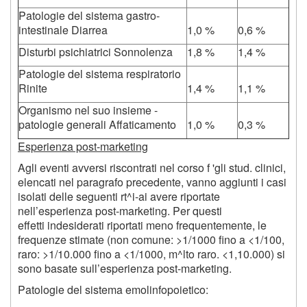
Patologie del sistema gastro-
intestinale Diarrea
1,0 %
0,6 %
Disturbi psichiatrici Sonnolenza
1,8 %
1,4 %
Patologie del sistema respiratorio
Rinite
1,4 %
1,1 %
Organismo nel suo insieme -
patologie generali Affaticamento
1,0 %
0,3 %
Esperienza post-marketing
Agli eventi avversi riscontrati nel corso f 'gli stud. clinici,
elencati nel paragrafo precedente, vanno aggiunti i casi
isolati delle seguenti rt^i-ai avere riportate
nell’esperienza post-marketing. Per questi
effetti indesiderati riportati meno frequentemente, le
frequenze stimate (non comune: >1/1000 fino a <1/100,
raro: >1/10.000 fino a <1/1000, m^lto raro. <
1
,
10
.
000
) si
sono basate sull’esperienza post-marketing.
Patologie del sistema emolinfopoietico: