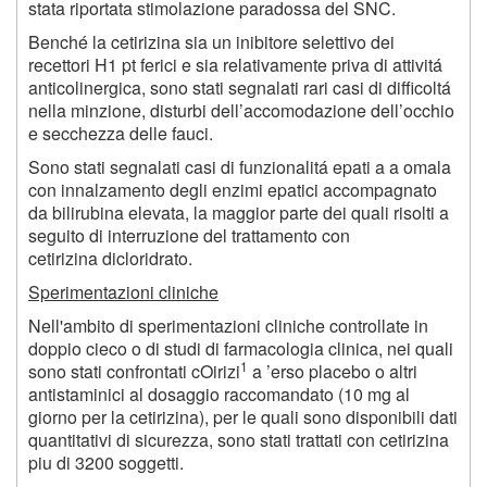
stata riportata stimolazione paradossa del SNC.
Benché la cetirizina sia un inibitore selettivo dei
recettori H1 pt ferici e sia relativamente priva di attivitá
anticolinergica, sono stati segnalati rari casi di difficoltá
nella minzione, disturbi dell’accomodazione dell’occhio
e secchezza delle fauci.
Sono stati segnalati casi di funzionalitá epati a a omala
con innalzamento degli enzimi epatici accompagnato
da bilirubina elevata, la maggior parte dei quali risolti a
seguito di interruzione del trattamento con
cetirizina dicloridrato.
Sperimentazioni cliniche
Nell'ambito di sperimentazioni cliniche controllate in
doppio cieco o di studi di farmacologia clinica, nei quali
1
sono stati confrontati cOirizi
a ’erso placebo o altri
antistaminici al dosaggio raccomandato (10 mg al
giorno per la cetirizina), per le quali sono disponibili dati
quantitativi di sicurezza, sono stati trattati con cetirizina
piu di 3200 soggetti.