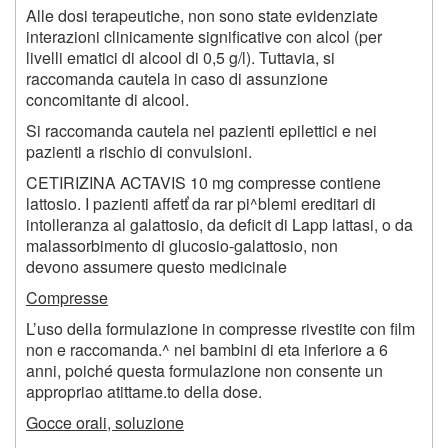
Alle dosi terapeutiche, non sono state evidenziate
interazioni clinicamente significative con alcol (per
livelli ematici di alcool di 0,5 g/l). Tuttavia, si
raccomanda cautela in caso di assunzione
concomitante di alcool.
Si raccomanda cautela nei pazienti epilettici e nei
pazienti a rischio di convulsioni.
CETIRIZINA ACTAVIS 10 mg compresse contiene
lattosio. I pazienti affetť da rar pi^blemi ereditari di
intolleranza al galattosio, da deficit di Lapp lattasi, o da
malassorbimento di glucosio-galattosio, non
devono assumere questo medicinale
Compresse
L’uso della formulazione in compresse rivestite con film
non e raccomanda.^ nei bambini di eta inferiore a 6
anni, poiché questa formulazione non consente un
appropriao atittame.to della dose.
Gocce orali, soluzione