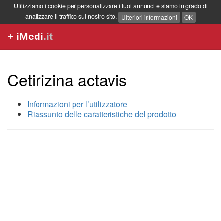
Utilizziamo i cookie per personalizzare i tuoi annunci e siamo in grado di
analizzare il traffico sul nostro sito.
Ulteriori informazioni
OK
+
iMedi
.it
Cetirizina actavis
Informazioni per l’utilizzatore
Riassunto delle caratteristiche del prodotto