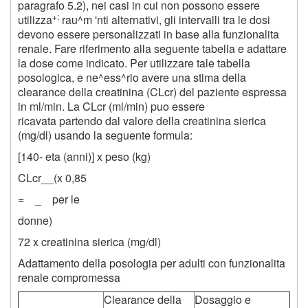
paragrafo 5.2), nei casi in cui non possono essere
+;
utilizza
rau^m 'nti alternativi, gli intervalli tra le dosi
devono essere personalizzati in base alla funzionalita
renale. Fare riferimento alla seguente tabella e adattare
la dose come indicato. Per utilizzare tale tabella
posologica, e ne^ess^rio avere una stima della
clearance della creatinina (CLcr) del paziente espressa
in ml/min. La CLcr (ml/min) puo essere
ricavata partendo dal valore della creatinina sierica
(mg/dl) usando la seguente formula:
[140- eta (anni)] x peso (kg)
CLcr__(x 0,85
= _ per le
donne)
72 x creatinina sierica (mg/dl)
Adattamento della posologia per adulti con funzionalita
renale compromessa
Clearance della
Dosaggio e