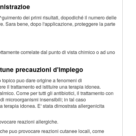
istrazioe
s^guimento dei primi risultati, dopodiché il numero delle
re. Sara bene, dopo l'applicazione, proteggere la parte
trettamente correlate dal punto di vista chimico o ad uno
tune precauzioni d'impiego
o topico puo dare origine a fenomeni di
re il trattamento ed istituire una terapia idonea.
mico. Come per tutti gli antibiotici, il trattamento con
 microorganismi insensibili; in tal caso
a terapia idonea. E' stata dimostrata allergenicita
vocare reazioni allergiche.
co, che puo provocare reazioni cutanee locali, come