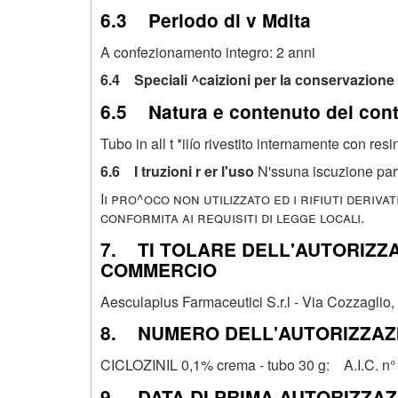
6.3 Periodo di v Mdita
A confezionamento integro: 2 anni
6.4 Speciali ^caizioni per la conservazione
6.5 Natura e contenuto del cont
Tubo in all t *iiío rivestito internamente con re
6.6 I truzioni r er l'uso
N'ssuna iscuzione par
Ii pro^oco non utilizzato ed i rifiuti deriva
conformita ai requisiti di legge locali.
7. TI TOLARE DELL'AUTORIZZA
COMMERCIO
Aesculapius Farmaceutici S.r.l - Via Cozzaglio,
8. NUMERO DELL'AUTORIZZAZI
CICLOZINIL 0,1% crema - tubo 30 g: A.I.C. n
9. DATA DI PRIMA AUTORIZZA