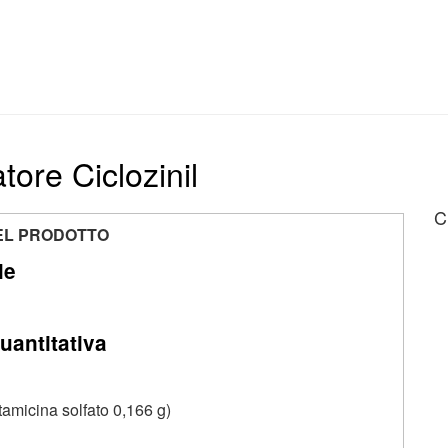
atore Ciclozinil
C
EL PRODOTTO
le
uantitativa
micina solfato 0,166 g)