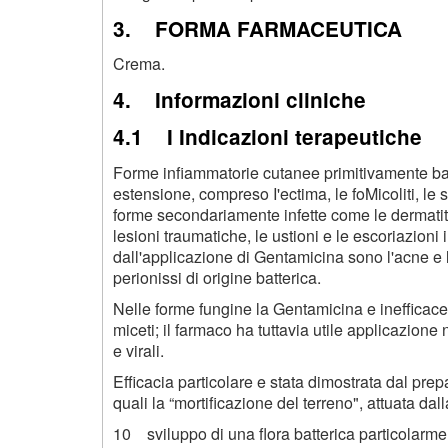
3. FORMA FARMACEUTICA
Crema.
4. Informazioni cliniche
4.1 I Indicazioni terapeutiche
Forme infiammatorie cutanee primitivamente batt
estensione, compreso I'ectima, le foMicoliti, le s
forme secondariamente infette come le dermatiti e
lesioni traumatiche, le ustioni e le escoriazioni 
dall'applicazione di Gentamicina sono l'acne e la
perionissi di origine batterica.
Nelle forme fungine la Gentamicina e inefficace
miceti; il farmaco ha tuttavia utile applicazione 
e virali.
Efficacia particolare e stata dimostrata dal prep
quali la “mortificazione del terreno", attuata dal
10 sviluppo di una flora batterica particolarmen