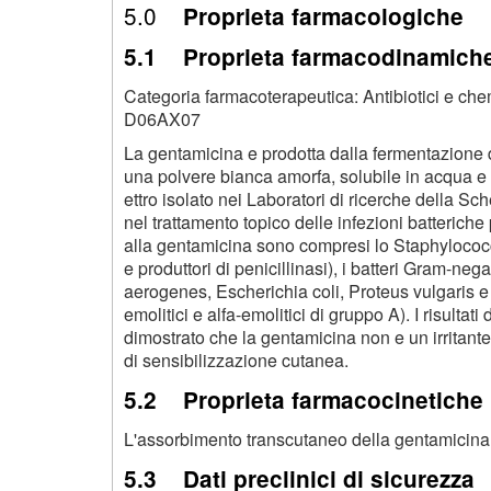
5.0
Proprieta farmacologiche
5.1 Proprieta farmacodinamich
Categoria farmacoterapeutica: Antibiotici e ch
D06AX07
La gentamicina e prodotta dalla fermentazione
una polvere bianca amorfa, solubile in acqua e 
ettro isolato nei Laboratori di ricerche della Sc
nel trattamento topico delle infezioni batteriche 
alla gentamicina sono compresi lo Staphylococcu
e produttori di penicillinasi), i batteri Gram-
aerogenes, Escherichia coli, Proteus vulgaris e 
emolitici e alfa-emolitici di gruppo A). I risultat
dimostrato che la gentamicina non e un irritante
di sensibilizzazione cutanea.
5.2 Proprieta farmacocinetiche
L'assorbimento transcutaneo della gentamicina
5.3 Dati preclinici di sicurezza