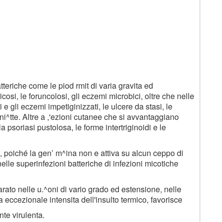
eriche come le piod rmit di varia gravita ed
icosi, le foruncolosi, gli eczemi microbici, oltre che nelle
 gli eczemi impetiginizzati, le ulcere da stasi, le
ini^tte. Altre a ,'ezioni cutanee che si avvantaggiano
 psoriasi pustolosa, le forme intertriginoidi e le
, poiché la gen’ m^ina non e attiva su alcun ceppo di
nelle superinfezioni batteriche di infezioni micotiche
arato nelle u.^oni di vario grado ed estensione, nelle
la eccezionale intensita dell'insulto termico, favorisce
te virulenta.