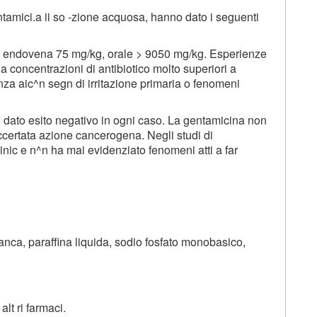
ntamici.a ii so -zione acquosa, hanno dato i seguenti
, endovena 75 mg/kg, orale > 9050 mg/kg. Esperienze
a concentrazioni di antibiotico molto superiori a
za aic^n segn di irritazione primaria o fenomeni
no dato esito negativo in ogni caso. La gentamicina non
ccertata azione cancerogena. Negli studi di
linic e n^n ha mai evidenziato fenomeni atti a far
anca, paraffina liquida, sodio fosfato monobasico,
alt ri farmaci.