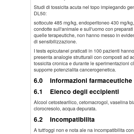
Studi di tossicita acuta nel topo impiegando ge
DL50:
sottocute 485 mg/kg, endoperitoneo 430 mg/kg
condotte sull'animale e sull'uomo con preparati 
quelle terapeutiche, non hanno messo in eviden
di sensibilizzazione.
I tests epicutanei praticati in 100 pazienti han
presenta analogie strutturali con composti ad a
tossicita cronica e durante le sperimentazioni c
supporre potenzialita cancerogenetica.
6.0 Informazioni farmaceutiche
6.1 Elenco degli eccipienti
Alcool cetostearilico, cetomacrogol, vaselina bi
clorocresolo, acqua depurata.
6.2 Incompatibiiita
A tutt'oggi non e nota ale na incompatibilita con 