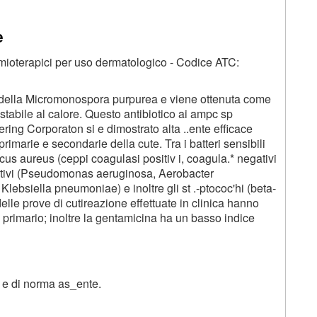
e
emioterapici per uso dermatologico - Codice ATC:
 della Micromonospora purpurea e viene ottenuta come
stabile al calore. Questo antibiotico ai ampc sp
hering Corporaton si e dimostrato alta ..ente efficace
primarie e secondarie della cute. Tra i batteri sensibili
s aureus (ceppi coagulasi positiv i, coagula.* negativi
negativi (Pseudomonas aeruginosa, Aerobacter
Klebsiella pneumoniae) e inoltre gli st .-ptococ'hi (beta-
i delle prove di cutireazione effettuate in clinica hanno
 primario; inoltre la gentamicina ha un basso indice
 e di norma as_ente.