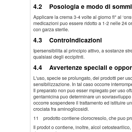
4.2 Posologia e modo di sommin
Applicare la crema 3-4 volte al giorno fi" al ‘on
medicazioni puo essere ridotto a 1-2 nelle 24 o
con garza sterile.
4.3 Controindicazioni
Ipersensibilita al principio attivo, a sostanze s
qualsiasi degli eccipitnti.
4.4 Avvertenze speciali e oppor
L'uso, specie se prolungato, dei prodotti per us
sensibilizzazione. In tal caso occorre interrompe
Il preparato non puo esser mpiegato per uso oftal
gentamicina puo determinare un sovrasviluppo di
occorre sospendere il trattamento ed istituire un
crociata fra aminoglicosidi.
11 prodotto contiene clorocresolo, che puo pro
Il prodot o contiene, inoltre, alcol cetostearili