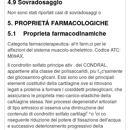
4.9 Sovradosaggio
Non sono stati riportati casi di sovradosaggi o
5. PROPRIETÁ FARMACOLOGICHE
5.1 Proprieta farmacodinamiche
Categoria farmacoterapeutica- al'ri farm.ci per le
affezioni del sistema muscolo-scheletrico. Codice ATC:
M09AX.
Il condroitin solfato principe ativ . del CONDRAL,
appartiene alla classe dei polisaccaridi, piu f.
c'samente
c
dei glicosamino-glicani. Essi sono uno dei principali
elementi costitutivi della cartilagine ove si ritrovano
legati a proteine a formare i cosiddetti proteoglicani, che
assicurano le proprieta mec-canico-elastiche della
caAlagine stessa. Nei processi degenerativi articolari
di tipo artrosico si osserva una diminuzione del
r
r
contenuto di condroitin solfato cartilagi
^o
oi co
nseguente riduzione del potere di fissazione dell'acqua
e successivo deterioramento progressivo della