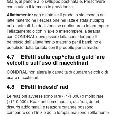
fetale, al parto e allo sviluppo post-natale. Prescrivere
con cautela il farmaco in gravidanza.
Allattamento:
non e noto se il prodotto sia escreto nel
latte materno né l’escrezione nel latte e stata studiptq
ne' a animali. La decisione se continuare o interrompere
l’allattamento o conin 'a>e o interrompere la terapia
con CONDRAL deve essere fatta considerando il
beneficio dell’allattamento materno per il bambino e il
beneficio della terapia con il prodotto per la madre.
4.7 Effetti sulla cap^cita di guid 'are
veicoli e sull’uso di macchinari
CONDRAL non altera la capacita di guidare veicoli o di
usare macchinari.
4.8 Effetti indesid' rad
Le reazioni avverse sono rare (<1/1.000) o molto rare
-
(<1/10.000). Reazioni come naus a, dia
rea, dolori,
disturbi addominali e reazioni cutanee possono
comparire con l’inizio della terapia ma sono solitamente