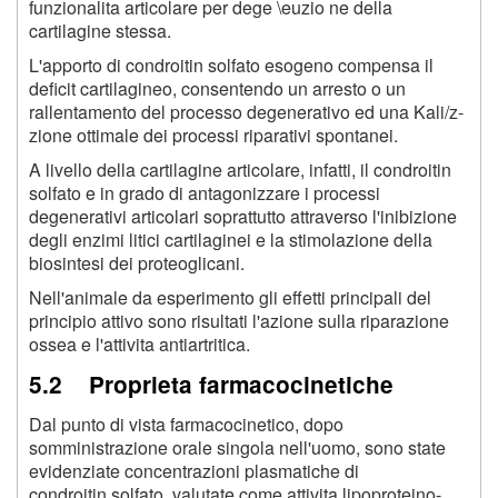
funzionalita articolare per dege \euzio ne della
cartilagine stessa.
L'apporto di condroitin solfato esogeno compensa il
deficit cartilagineo, consentendo un arresto o un
rallentamento del processo degenerativo ed una Kali/z-
zione ottimale dei processi riparativi spontanei.
A livello della cartilagine articolare, infatti, il condroitin
solfato e in grado di antagonizzare i processi
degenerativi articolari soprattutto attraverso l'inibizione
degli enzimi litici cartilaginei e la stimolazione della
biosintesi dei proteoglicani.
Nell'animale da esperimento gli effetti principali del
principio attivo sono risultati l'azione sulla riparazione
ossea e l'attivita antiartritica.
5.2 Proprieta farmacocinetiche
Dal punto di vista farmacocinetico, dopo
somministrazione orale singola nell'uomo, sono state
evidenziate concentrazioni plasmatiche di
condroitin solfato, valutate come attivita lipoproteino-