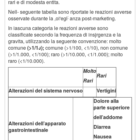
rari e di modesta entita.
Nell- seguente tabella sono riportate le reazioni avverse
;
osservate durante la ,oi'egl
anza post-marketing.
In iascuna categoria le reazioni avverse sono
classificate secondo la frequenza di insjrgenza e la
gravita, utilizzando la seguente convenzione: molto
comune
(>1/1j);
comune (>1/100, <1/10), non comune
(>1/1.000, <1/100); raro (>1/10.000, <1/1.000); molto
raro (<1/10.000).
Molto
Rari
Rari
Alterazioni del sistema nervoso
Vertigini
Dolore alla
parte superiore
dell’addome
Alterazioni dell’apparato
Diarrea
gastrointestinale
Nausea