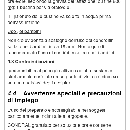
orale/die, sec ondo la gravita dell'affezione;
bu
t
ine 800
mg
: 1 bustina per via orale/die.
il _ji.t.enuto delle bustine va sciolto in acqua prima
dell'assunzione.
Uso ,.ei bambini
Non c’e evidenza a sostegno dell’uso del condroitin
solfato nei bambini fino a 18 anni. Non e quindi
raccomandato l’uso di condroitin solfato nei bambini.
4.3 Controindicazioni
ipersensibilita al principio attivo o ad altre sostanze
strettamente correlate da un punto di vista chimico e/o
ad uno qualsiasi degli eccipienti.
4.4
Avvertenze speciali e precauzioni
di impiego
L'uso del preparato e sconsigliabile nei soggetti
particolarmente inclini alle allergopatie.
CONDRAL granulato per soluzione orale contiene