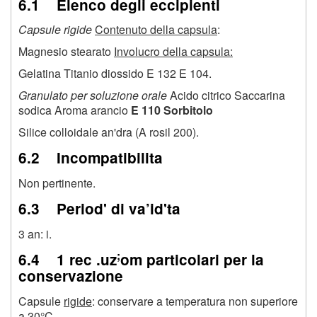
6.1 Elenco degli eccipienti
Capsule rigide
Contenuto della capsula
:
Magnesio stearato
Involucro della capsula:
Gelatina Titanio diossido E 132 E 104.
Granulato per soluzione orale
Acido citrico Saccarina
sodica Aroma arancio
E 110 Sorbitolo
Silice colloidale an'dra (A rosil 200).
6.2 Incompatibilita
Non pertinente.
6.3 Period' di va’id'ta
3 an: i.
;
6.4 1 rec .uz
om particolari per la
conservazione
Capsule
rigide
: conservare a temperatura non superiore
a 30°C.