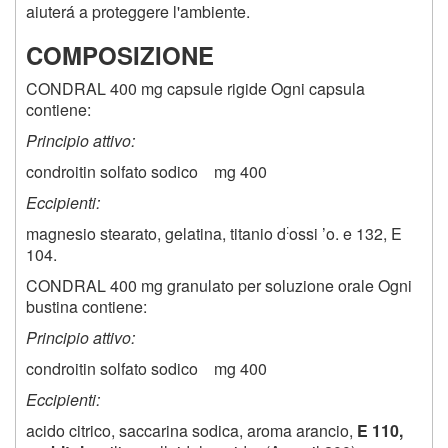
aiuterá a proteggere l'ambiente.
COMPOSIZIONE
CONDRAL 400 mg capsule rigide Ogni capsula
contiene:
Principio attivo:
condroitin solfato sodico mg 400
Eccipienti:
:
magnesio stearato, gelatina, titanio d
ossi ’o. e
132
, E
104.
CONDRAL 400 mg granulato per soluzione orale Ogni
bustina contiene:
Principio attivo:
condroitin solfato sodico mg 400
Eccipienti:
acido citrico, saccarina sodica, aroma arancio,
E 110,