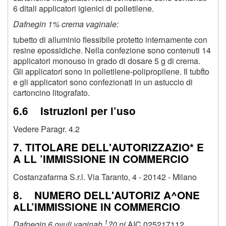
6 ditali applicatori igienici di polietilene.
Dafnegin 1% crema vaginale:
tubetto di alluminio flessibile protetto internamente con
resine epossidiche. Nella confezione sono contenuti 14
applicatori monouso in grado di dosare 5 g di crema.
Gli applicatori sono in polietilene-polipropilene. Il tubťto
e gli applicatori sono confezionati in un astuccio di
cartoncino litografato.
6.6 Istruzioni per l’uso
Vedere Paragr. 4.2
7. TITOLARE DELL'AUTORIZZAZIO* E
A LL ’IMMISSIONE IN COMMERCIO
Costanzafarma S.r.l. Via Taranto, 4 - 20142 - Milano
8. NUMERO DELL'AUTORIZ A^ONE
aLL’IMMISSIONE IN COMMERCIO
1
Dafnegin 6 ovuli vaginah
?0 nj
AIC 025217112