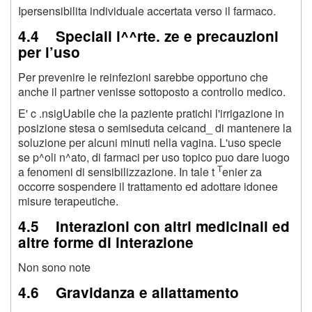
Ipersensibilita individuale accertata verso il farmaco.
4.4 Speciali i^^rte. ze e precauzioni
per l’uso
Per prevenire le reinfezioni sarebbe opportuno che
anche il partner venisse sottoposto a controllo medico.
E' c .nsigUabile che la paziente pratichi l'irrigazione in
posizione stesa o semiseduta ceicand_ di mantenere la
soluzione per alcuni minuti nella vagina. L'uso specie
se p^oli n^ato, di farmaci per uso topico puo dare luogo
T
a fenomeni di sensibilizzazione. In tale t
enier za
occorre sospendere il trattamento ed adottare idonee
misure terapeutiche.
4.5 Interazioni con altri medicinali ed
altre forme di interazione
Non sono note
4.6 Gravidanza e allattamento