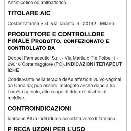
Antimicotico ed antibatterico.
TITOLARE AIC
Costanzafarma S.r.l. Via Taranto, 4 - 20142 - Milano
PRODUTTORE E CONTROLLORE
FiNAlE Prodotto, confezionato e
controllato da
Doppel Farmaceutici S.r.l. - Via Martia d Tle Foibe, 1 -
29016 Cortemaggiore (PC).
INDICAZIONI TERAPEUT
ICHE
Coadiuvante nella terapia deAe affezioni vulvo-vaginali
da Candida; puo essere impiegato anche dopo altra
Lera^ia aginale, allo scopo di ridurre il rischio di
recidive.
CONTROINDICAZIONI
IpersensiKlUa indiUduale accertata verso il farmaco.
P RECA UZONI PER L’USO