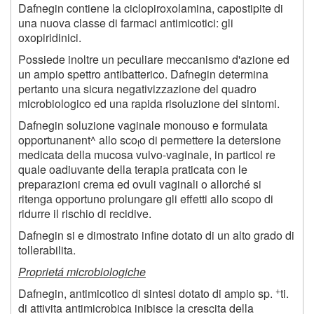
Dafnegin contiene la ciclopiroxolamina, capostipite di
una nuova classe di farmaci antimicotici: gli
oxopiridinici.
Possiede inoltre un peculiare meccanismo d'azione ed
un ampio spettro antibatterico. Dafnegin determina
pertanto una sicura negativizzazione del quadro
microbiologico ed una rapida risoluzione dei sintomi.
Dafnegin soluzione vaginale monouso e formulata
opportunanent^ allo sco
o di permettere la detersione
t
medicata della mucosa vulvo-vaginale, in particol re
quale oadiuvante della terapia praticata con le
preparazioni crema ed ovuli vaginali o allorché si
ritenga opportuno prolungare gli effetti allo scopo di
ridurre il rischio di recidive.
Dafnegin si e dimostrato infine dotato di un alto grado di
tollerabilita.
Proprietá microbiologiche
+
Dafnegin, antimicotico di sintesi dotato di ampio sp.
ti.
di attivita antimicrobica inibisce la crescita della