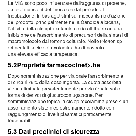
Le MIC sono poco influenzate dall'aggiunta di proteine,
dalle dimensioni dell'inoculo e dal periodo di
incubazione. In bas agU stmi sul meccanismo d'azione
del prodotto, principalmente nella Candida albicans,
l’attivita della ciclopiroxolamina e da attribuire ad una
inibizione dell'assorbimento di precursori della sintesi di
macromolecole dal terreno colturale. Nelle i^fe/ion sp
erimentali la ciclopiroxolamina ha dimostrato
una elevata efficacia terapeutica.
5.2Proprietá farmacocinet>.he
Dopo somministrazione per via orale l'assorbimento e
di circa il 75% della dose ingerita. La quota assorbita
viene eliminata prevalentemente per via renale sotto
forma di derivdi di glucuroconiugazione. Per
somministrazione topica la ciclopiroxolamina prese ^ un
assor amento sistemico estremamente ridotto con
raggiungimento di livelli plasmatici praticamente
trascurabili.
5.3 Dati preclinici di sicurezza