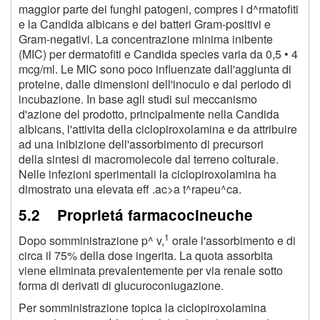
maggior parte dei funghi patogeni, compres i d^rmatofiti
e la Candida albicans e dei batteri Gram-positivi e
Gram-negativi. La concentrazione minima inibente
(MIC) per dermatofiti e Candida species varia da 0,5 •
4
mcg/ml. Le MIC sono poco influenzate dall'aggiunta di
proteine, dalle dimensioni dell'inoculo e dal periodo di
incubazione. In base agli studi sul meccanismo
d'azione del prodotto, principalmente nella Candida
albicans, l'attivita della ciclopiroxolamina e da attribuire
ad una inibizione dell'assorbimento di precursori
della sintesi di macromolecole dal terreno colturale.
Nelle infezioni sperimentali la ciclopiroxolamina ha
dimostrato una elevata eff .ac>a t^rapeu^ca.
5.2 Proprietá farmacocineuche
1
Dopo somministrazione p^ v
,
orale l'assorbimento e di
circa il 75% della dose ingerita. La quota assorbita
viene eliminata prevalentemente per via renale sotto
forma di derivati di glucuroconiugazione.
Per somministrazione topica la ciclopiroxolamina