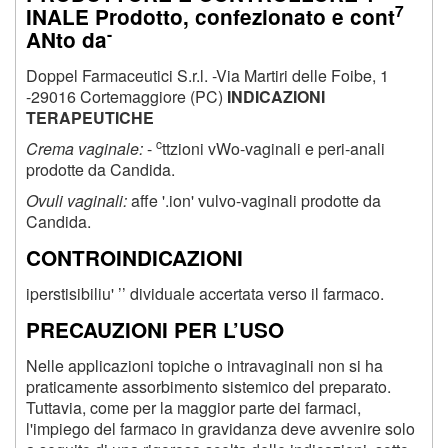
7
INALE Prodotto, confezionato e cont
-
ANto da
Doppel Farmaceutici S.r.l. -Via Martiri delle Foibe, 1
-29016 Cortemaggiore (PC)
INDICAZIONI
TERAPEUTICHE
c
Crema vaginale:
-
ttzioni vWo-vaginali e peri-anali
prodotte da Candida.
Ovuli vaginali:
affe '.ion' vulvo-vaginali prodotte da
Candida.
CONTROINDICAZIONI
iperstisibiliu' ’’ dividuale accertata verso il farmaco.
PRECAUZIONI PER L’USO
Nelle applicazioni topiche o intravaginali non si ha
praticamente assorbimento sistemico del preparato.
Tuttavia, come per la maggior parte dei farmaci,
l'impiego del farmaco in gravidanza deve avvenire solo