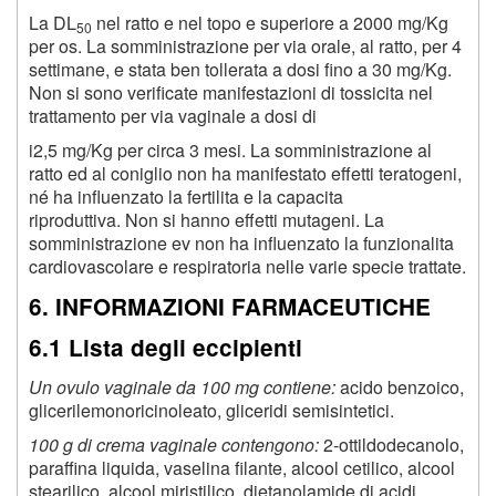
La DL
nel ratto e nel topo e superiore a 2000 mg/Kg
50
per os. La somministrazione per via orale, al ratto, per 4
settimane, e stata ben tollerata a dosi fino a 30 mg/Kg.
Non si sono verificate manifestazioni di tossicita nel
trattamento per via vaginale a dosi di
i2,5 mg/Kg per circa 3 mesi. La somministrazione al
ratto ed al coniglio non ha manifestato effetti teratogeni,
né ha influenzato la fertilita e la capacita
riproduttiva. Non si hanno effetti mutageni. La
somministrazione ev non ha influenzato la funzionalita
cardiovascolare e respiratoria nelle varie specie trattate.
6. INFORMAZIONI FARMACEUTICHE
6.1 Lista degli eccipienti
Un ovulo vaginale da 100 mg contiene:
acido benzoico,
glicerilemonoricinoleato, gliceridi semisintetici.
100 g di crema vaginale contengono:
2-ottildodecanolo,
paraffina liquida, vaselina filante, alcool cetilico, alcool
stearilico, alcool miristilico, dietanolamide di acidi