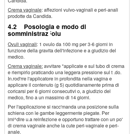
Candida.
Crema vaginale
: affezioni vulvo-vaginali e peri-anali
prodotte da Candida.
4.2 Posologia e modo di
;
somministraz
oiu
Ovuli vaginali
: 1 ovulo da 100 mg per 3-6 giorni in
funzione della gravita dell'infezione e a giudizio del
medico.
Crema vaginale:
avvitare "applicate e sul tubo di crema
e riempirlo praticando una leggera pressione sul t .do.
In.rod'rre l'applicatore in profondita nella vagina e
applicare il contenuto (g 5) quotidianamente prima di
coricarsi per 6 giorni consecutivi o, a giudizio del
medico, fino a un massimo di 14 giorni.
Per l'applicazione si racc'manda una posizione sulla
schiena con le gambe leggermente piegate. Per
imi^dire u.a reinfezione e opportuno trattare con un po'
di crema vaginale anche la cute peri-vaginale e peri-
anale.