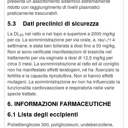
presenta un assorbimento sistemico estremamente
ridotto con raggiungimento di livelli plasmatici
praticamente trascurabili.
5.3 Dati preclinici di sicurezza
La DL
nel ratto e nel topo e superiore a 2000 mg/kg
50
per os. La somministrazione per via orale, a. rau\
^r
4
t
settimane, e stata ben tollerata a dosi fino a 30 mg/kg.
Non si sono verificate manifestazioni di tossicita nel
trattamento per via vaginale a dosi di 12,5 mg/kg per
circa 3 mesi. La somministrazione al ratto ed al coniglio
non ha manifestato effetti teratogeni, né ha .fluenzaio la
fertilita e la capacita riproduttiva. Non si hanno effetti
mutageni. La somministrazione ev non ha influenzato la
funzionalita cardiovascolare e respiratoria nelle varie
specie trattate.
6. INFORMAZIONI FARMACEUTICHE
6.1 Lista degli eccipienti
Polietilenglicole 300, poliglicoleum, undebenzofene,