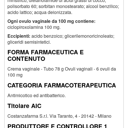
miristilico; dietanolamide di acidi grassi di cocco;
polisorbato 60; sorbitan monostearato; alcool benzilico;
acido lattico; acqua deionizzata.
Ogni ovulo vaginale da 100 mg contiene:
ciclopiroxolamina 100 mg.
Eccipienti:
acido benzoico; glicerilemonoricinoleato;
gliceridi semisintetici.
FORMA FARMACEUTICA E
CONTENUTO
Crema vaginale - Tubo 78 g Ovuli vaginali - 6 ovuli da
100 mg
CATEGORIA FARMACOTERAPEUTICA
Antimicotico ed antibatterico.
Titolare AIC
Costanzafarma S.r.l. Via Taranto, 4 - 20142 - Milano
PRODUTTORE E CONTROLLORE 1