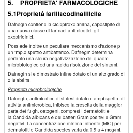
5. PROPRIETA' FARMACOLOGICHE
5.1Proprietá fariiiacodinaiiiiclie
Dafnegin contiene la ciclopiroxolamina, capostipite di
una nuova classe di farmaci antimicotici: gli
oxopiridinici.
Possiede inoltre un peculiare meccanismo d'azione p
un °mp.o spettro antibatterico. Dafnegin determina
pertanto una sicura negativizzazione del quadro
microbiologico ed una rapida risoluzione dei sintomi.
Dafnegin si e dimostrato infine dotato di un alto grado di
olleiabilita.
Proprieta microbiologiche
Dafnegin, antimicotico di sintesi dotato d ampi spettro di
attivita antimicrobica, inibisce la crescita della maggior
parte dei fu gh. oatogeni, compresi i dermatofiti e
la Candida albicans e dei batteri Gram positivi e Gram
negativi. La concentrazione minima inibente (MIC) per
dermatofiti e Candida species varia da 0,5 a 4 mcg/ml.