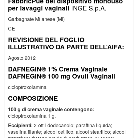
FabbricPue del dispositivo monouso
INGE S.p.A.
per lavaggi vaginali
Garbagnate Milanese (MI)
CE
REVISIONE DEL FOGLIO
ILLUSTRATIVO DA PARTE DELL’AIFA:
Agosto 2012
DAFNEGIN® 1% Crema Vaginale
DAFNEGIN® 100 mg Ovuli Vaginali
ciclopiroxolamina
COMPOSIZIONE
100 g di crema vaginale contengono:
ciclopiroxolamina 1 g.
Eccipienti:
2-ottil-dodecanolo; paraffina liquida;
vaselina filante; alcool cetilico; alcool stearilico; alcool