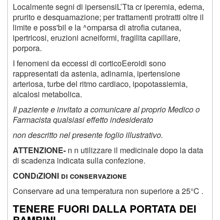
Localmente segni di ipersensiL’Tta cr iperemia, edema,
prurito e desquamazione; per trattamenti protratti oltre il
limite e poss'bil e la ^omparsa di atrofia cutanea,
ipertricosi, eruzioni acneiformi, fragilita capillare,
porpora.
I fenomeni da eccessi di corticoEeroidi sono
rappresentati da astenia, adinamia, ipertensione
arteriosa, turbe del ritmo cardiaco, ipopotassiemia,
alcalosi metabolica.
Il paziente e invitato a comunicare al proprio Medico o
Farmacista qualsiasi effetto indesiderato
non descritto nel presente foglio illustrativo.
ATTENZIONE-
n n utilizzare il medicinale dopo la data
di scadenza indicata sulla confezione.
CONDiZIONI di conservazione
Conservare ad una temperatura non superiore a 25°C .
TENERE FUORI DALLA PORTATA DEI
BAMBINI