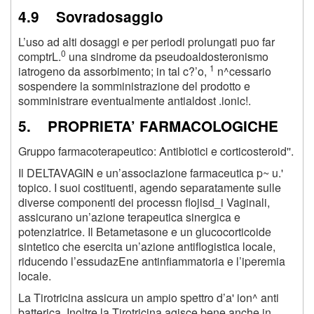
4.9 Sovradosaggio
L’uso ad alti dosaggi e per periodi prolungati puo far
0
comptrL.
una sindrome da pseudoaldosteronismo
1
iatrogeno da assorbimento; in tal c?’o,
n^cessario
sospendere la somministrazione del prodotto e
somministrare eventualmente antialdost .ionic!.
5. PROPRIETA’ FARMACOLOGICHE
Gruppo farmacoterapeutico: Antibiotici e corticosteroid''.
Il DELTAVAGIN e un’associazione farmaceutica p~ u.'
topico. I suoi costituenti, agendo separatamente sulle
diverse componenti dei processn flojisd_i Vaginali,
assicurano un’azione terapeutica sinergica e
potenziatrice. Il Betametasone e un glucocorticoide
sintetico che esercita un’azione antiflogistica locale,
riducendo l’essudazEne antinfiammatoria e l’iperemia
locale.
La Tirotricina assicura un ampio spettro d’a' ion^ anti
batterica. Inoltre la Tirotricina agisce bene anche in