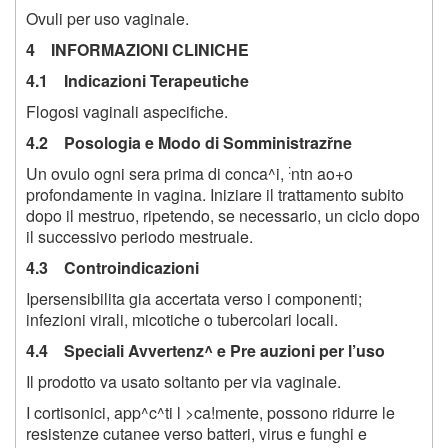
Ovuli per uso vaginale.
4 INFORMAZIONI CLINICHE
4.1 Indicazioni Terapeutiche
Flogosi vaginali aspecifiche.
4.2 Posologia e Modo di Somministrazřne
:
Un ovulo ogni sera prima di conca^i,
ntn ao+o
profondamente in vagina. Iniziare il trattamento subito
dopo il mestruo, ripetendo, se necessario, un ciclo dopo
il successivo periodo mestruale.
4.3 Controindicazioni
Ipersensibilita gia accertata verso i componenti;
infezioni virali, micotiche o tubercolari locali.
4.4 Speciali Avvertenz^ e Pre auzioni per l’uso
Il prodotto va usato soltanto per via vaginale.
I cortisonici, app^c^ti l >ca!mente, possono ridurre le
resistenze cutanee verso batteri, virus e funghi e