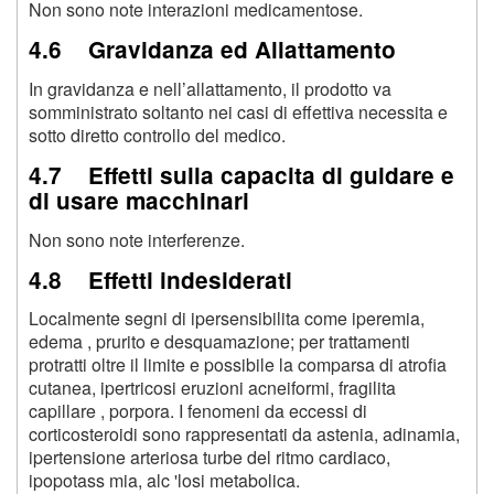
Non sono note interazioni medicamentose.
4.6 Gravidanza ed Allattamento
In gravidanza e nell’allattamento, il prodotto va
somministrato soltanto nei casi di effettiva necessita e
sotto diretto controllo del medico.
4.7 Effetti sulla capacita di guidare e
di usare macchinari
Non sono note interferenze.
4.8 Effetti indesiderati
Localmente segni di ipersensibilita come iperemia,
edema , prurito e desquamazione; per trattamenti
protratti oltre il limite e possibile la comparsa di atrofia
cutanea, ipertricosi eruzioni acneiformi, fragilita
capillare , porpora. I fenomeni da eccessi di
corticosteroidi sono rappresentati da astenia, adinamia,
ipertensione arteriosa turbe del ritmo cardiaco,
ipopotass mia, alc 'losi metabolica.