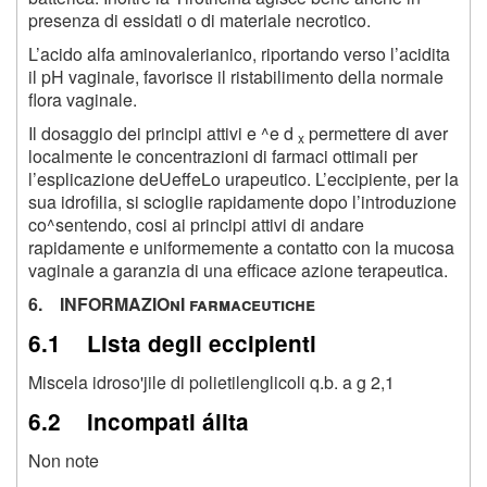
presenza di essidati o di materiale necrotico.
L’acido alfa aminovalerianico, riportando verso l’acidita
il pH vaginale, favorisce il ristabilimento della normale
flora vaginale.
Il dosaggio dei principi attivi e ^e d
permettere di aver
x
localmente le concentrazioni di farmaci ottimali per
l’esplicazione deUeffeLo urapeutico. L’eccipiente, per la
sua idrofilia, si scioglie rapidamente dopo l’introduzione
co^sentendo, cosi ai principi attivi di andare
rapidamente e uniformemente a contatto con la mucosa
vaginale a garanzia di una efficace azione terapeutica.
6. INFORMAZIOnI farmaceutiche
6.1 Lista degli eccipienti
Miscela idroso'jile di polietilenglicoli q.b. a g 2,1
6.2 incompati álita
Non note