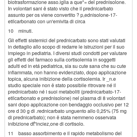
biotrasformazione asso.iglia a que"= del prednisolone.
In volontari sani ě stato visto che il prednicarbato
assunto per os viene convertito ? p,ednisolone-17-
etilcarbonato con un'emivita di circa
10 minuti.
Gli effetti sistemici del prednicarbato sono stati valutati
in dettaglio allo scopo di redarre le istruzioni per il suo
impiego in pediatria. I diversi studi condotti per valutare
gli effetti del farmaco sulla cortisolemia in soggetti
adulti ed in etá pediatrica, sia su cute sana che su cute
infiammata, non hanno evidenziato, dopo applicazione
topica, alcuna inibizione della cortisolemia. Ir _n.e
studio speciale non ě stato possibile ritrovare né il
prednicarbato né i suoi metaboliti (prednicarbato-17-
etilcarbonato e prednisolone) nel plasma di 8 volontari
sani dopo applicazione con bendaggio occlusivo per 12
ore d 30 g di .rednicarbato unguento allo 0,25% (75 mg
di prednicarbato); non ě stata nemmeno osservata
inibizione dť''inciez,one di cortisolo.
11 basso assorbimento e il rapido metabolismo del