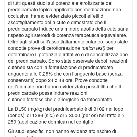
di tutti questi studi sul potenziale atrofizzante del
prednicarbato topico applicato con medicazione non
occlusiva, hanno evidenziato piccoli effetti di
assottigliamento della cute e dimostrato che il
prednicarbato induce una minore atrofia della cute sana
rispetto agli steroidi di potenza terapeutica equivalente.
Oltre agli studi sull'assottigliamento cutaneo, sono state
condotte prove di cerottoreazione
(patch test)
per
determinare il potenziale irritativo o di sensibilizzazione
del prednicarbato. Sono state osservate deboli reazioni
cutanee sia con la formulazione di prednicarbato
unguento allo 0,25% che con l'unguento base (senza
conservanti) dopo 24 o 48 ore. Prove condotte
nell'animale non hanno evidenziato possibilitá che il
prednicarbato possa indurre reazioni
cutanee fototossiche o allergiche da fotocontatto.
La DL50 (mg/kg) del prednicarbato ě di 3102 nel topo
(per os), di 1366 (s.c.) e di > 8000 (per os) nel ratto e >
250 (applicazione dermica) nel coniglio.
Gli studi specifici non hanno evidenziato rischio di