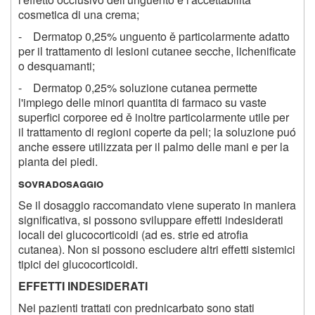
cosmetica di una crema;
- Dermatop 0,25% unguento ě particolarmente adatto
per il trattamento di lesioni cutanee secche, lichenificate
o desquamanti;
- Dermatop 0,25% soluzione cutanea permette
l'impiego delle minori quantita di farmaco su vaste
superfici corporee ed ě inoltre particolarmente utile per
il trattamento di regioni coperte da peli; la soluzione puó
anche essere utilizzata per il palmo delle mani e per la
pianta dei piedi.
sovradosaggio
Se il dosaggio raccomandato viene superato in maniera
significativa, si possono sviluppare effetti indesiderati
locali dei glucocorticoidi (ad es. strie ed atrofia
cutanea). Non si possono escludere altri effetti sistemici
tipici dei glucocorticoidi.
EFFETTI INDESIDERATI
Nei pazienti trattati con prednicarbato sono stati