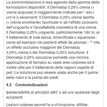
La somministrazione ě resa agevole dalla gamma delle
formulazioni disponibili. Il Dermatop 0,25% crema (=
crema acquosa) ě maggiormente indicato per '~sioi.i
um^e o secernenti. Il Dermatop 0,25% crema lipofila
(= crema emolliente) racchiude in sé l'effetto occlusivo
dell'unguento e l'accettabilita cosmetica di una crema.
Il Dermatop 0,25% unguento, particolarmente ^dic to ,er
il trattamento di cute secca, lichenificata o squamosa -
c,
come ad esempio nei pazienti affetti da psoriasi - '
‘cita
un effetto occlusivo maggiore del Dermatop
0,25% crema o del Dermatop 0,25% soluzione. Il
Dermatop 0,25% soluzione permette una minima
applicazione di farmaco su vaste aree corporee ed ě
inoltre utile per il trattamento delle regioni coperte di
peli. La soluzione puo essere usata anche per il palmo
delle mani e la pianta dei piedi.
4.3 Controindicazioni
r
Ipersensibilita al principio attiv
o ad uno qualsiasi degli
eccipienti.
Lesioni cutanee secmd^ie a vt'cinazione, sifilide,