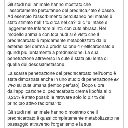
Gli studi nell'animale hanno mostrato che
l'assorbimento percutaneo del prednica.^ato ě basso.
Ad esempio l'assorbimento percutaneo nel maiale ě
stato stimato nell'1% circa nel ca?' di c *e intake e
leggermente inferiore al 4% con cute abrasa. Nel
modello animale con topi nudi si ě visto che il
prednicarbato ě rapidamente metabolizzato dalle
esterasi del derma a prednisolone-17-etilcarbonato e
quindi piu lentamente a prednisolone. La sua
penetrazione attraverso la cute ě stata piu lenta di
quella del desossimetasone.
La scarsa penetrazione del prednicarbato nell'uomo ě
stata dimostrata anche in uno studio di penetrazione
ex
vivo
su cute umana (lembo perfuso). Dopo 6 ore
dall'applicazione di pednicarbato crema lipofila allo
0,25% ě stato possibile ritrovare solo lo 0,1% del
principio attivo radioma^'to.
Gli studi nell'animale hanno dimostrato che il
prednicarbato ě quasi completamente metabolizzato nel
passaggio attraverso l'organismo e la sua