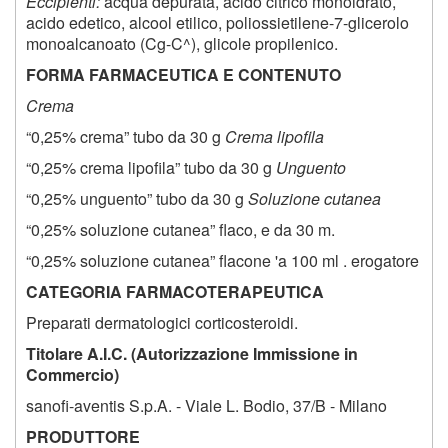
Eccipienti:
acqua depurata, acido citrico monoidrato,
acido edetico, alcool etilico, poliossietilene-7-glicerolo
monoalcanoato (Cg-C^), glicole propilenico.
FORMA FARMACEUTICA E CONTENUTO
Crema
“0,25% crema” tubo da 30 g
Crema lipofila
“0,25% crema lipofila” tubo da 30 g
Unguento
“0,25% unguento” tubo da 30 g
Soluzione cutanea
“0,25% soluzione cutanea” flaco, e da 30 m.
“0,25% soluzione cutanea” flacone 'a 100 ml . erogatore
CATEGORIA FARMACOTERAPEUTICA
Preparati dermatologici corticosteroidi.
Titolare A.I.C. (Autorizzazione Immissione in
Commercio)
sanofi-aventis S.p.A. - Viale L. Bodio, 37/B - Milano
PRODUTTORE