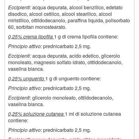
Eccipienti:
acqua depurata, alcool benzilico, edetato
disodico, alcool cetilico, alcool stearilico, alcool
miristilico, ottildodecanolo, paraffina liquida, polisorbato
60, sorbitan monostearato.
0,25% crema lipofila
1 g di crema lipofila contiene:
Principio attivo:
prednicarbato 2,5 mg.
Eccipienti:
acqua depurata, acido edetico, glicerolo
monoleato, magnesio solfato idrato, ottildodecanolo,
vaselina bianca.
0,25% unguento
1 g di unguento contiene:
Principio attivo:
prednicarbato 2,5 mg.
Eccipienti
: glicerolo monoleato, ottildodecanolo,
vaselina bianca.
0,25% soluzione cutanea
1 ml di soluzione cutanea
contiene:
Principio attivo:
prednicarbato 2,5 mg.