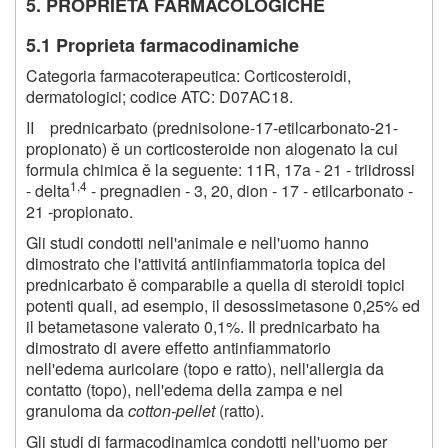
5. PROPRIETÁ FARMACOLOGICHE
5.1 Proprieta farmacodinamiche
Categoria farmacoterapeutica: Corticosteroidi,
dermatologici; codice ATC: D07AC18.
II prednicarbato (prednisolone-17-etilcarbonato-21-
propionato) ě un corticosteroide non alogenato la cui
formula chimica ě la seguente: 11R, 17a - 21 - triidrossi
1,4
- delta
- pregnadien - 3, 20, dion - 17 - etilcarbonato -
21 -propionato.
Gli studi condotti nell'animale e nell'uomo hanno
dimostrato che l'attivitá antiinfiammatoria topica del
prednicarbato ě comparabile a quella di steroidi topici
potenti quali, ad esempio, il desossimetasone 0,25% ed
il betametasone valerato 0,1%. Il prednicarbato ha
dimostrato di avere effetto antinfiammatorio
nell'edema auricolare (topo e ratto), nell'allergia da
contatto (topo), nell'edema della zampa e nel
granuloma da
cotton-pellet
(ratto).
Gli studi di farmacodinamica condotti nell'uomo per