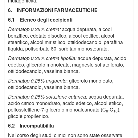
mutagenicita.
6. INFORMAZIONI FARMACEUTICHE
6.1 Elenco degli eccipienti
Dermatop 0,25% crema:
acqua depurata, alcool
benzilico, edetato disodico, alcool cetilico, alcool
stearilico, alcool miristilico, ottildodecanolo, paraffina
liquida, polisorbato 60, sorbitan monostearato.
Dermatop 0,25% crema lipofila:
acqua depurata, acido
edetico, glicerolo monoleato, magnesio solfato idrato,
ottildodecanolo, vaselina bianca.
Dermatop 0,25% unguento:
glicerolo monoleato,
ottildodecanolo, vaselina bianca.
Dermatop 0,25% soluzione cutanea:
acqua depurata,
acido citrico monoidrato, acido edetico, alcool etilico,
poliossietilene-7-glicerolo monoalcanoato (C
-C
),
8
18
glicole propilenico.
6.2 Incompatibilita
Nel corso degli studi clinici non sono state osservate