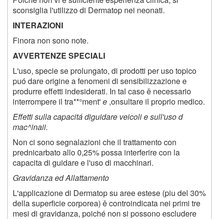
sconsiglia l'utilizzo di Dermatop nei neonati.
INTERAZIONI
Finora non sono note.
AVVERTENZE SPECIALI
L'uso, specie se prolungato, di prodotti per uso topico
puó dare origine a fenomeni di sensibilizzazione e
produrre effetti indesiderati. In tal caso ě necessario
interrompere il tra**°ment'
e
,onsultare il proprio medico.
Effetti sulla capacitá diguidare veicoli e sull'uso d
mac^inaii.
Non ci sono segnalazioni che il trattamento con
prednicarbato allo 0,25% possa interferire con la
capacita di guidare e l'uso di macchinari.
Gravidanza ed Allattamento
L'applicazione di Dermatop su aree estese (piu del 30%
della superficie corporea) ě controindicata nei primi tre
mesi di gravidanza, poiché non si possono escludere