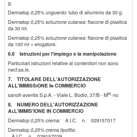
g.
Dermatop
0,25% unguento
: tubo di alluminio da 30 g.
Dermatop
0,25% soluzione cutanea:
flacone di plastica
da 30 ml.
Dermatop
0,25% soluzione cutanea:
flacone di plastica
da 100 ml + erogatore.
6.6 Istruzioni per l'impiego e la manipolazione
Particolari istruzioni relative ai contenitori non sono
necf,sa.ie.
7. TITOLARE DELL'AUTORIZZAZIONE
ALL'IMMISSiONE In COMMERCIO
M_
sanofi-aventis S.p.A. - Viale L. Bodio, 37/B - M
no
8. NUMERO DELL'AUTORIZZAZIONE
AlL'IMMIS'IONE IN COMMERCIO
Dermatop
0,25% crema:
A.I.C. n. 029157017
Dermatop
0,25% crema lipofila:
A.I.C. n. 029157029