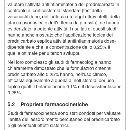
valutare l'attivita antiinfiammatoria del prednicarbato in
confronto ai corticosteroidi standard (test della
vasocostrizione, dell'eritema da raggi ultravioletti, della
placca psoriasica e dell'eritema da piressia), ne hanno
evidenziato la potente attivitá. I risultati di questi studi
hanno anche mostrato che l'applicazione topica del
prednicarbato esplica attivitá antiinfiammatoria dose-
dipendente e che la concentrazione dello 0,25% ě
quella ottimale per ulteriori sviluppi.
Nel loro complesso gli studi di farmacologia hanno
chiaramente dimostrato che le formulazio'i cntennti
prednicarbato allo 0,25% hanno, nell'uso clinico,
efficacia equivalente a quella di noti steroidi per uso
topico quali il betametasone 0,1% o il desossimetasone
0,25%.
5.2 Proprieta farmacocinetiche
Studi di farmacocinetica sono stati condotti per valutare
l'entitá dell'assorbimento percutaneo del prednicarbato
e gli eventuali effetti sistemici.