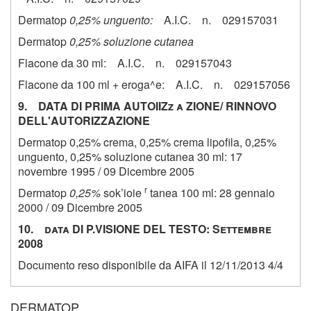
Dermatop
0,25% unguento:
A.I.C. n. 029157031
Dermatop
0,25% soluzione cutanea
Flacone da 30 ml: A.I.C. n. 029157043
Flacone da 100 ml + eroga^e: A.I.C. n. 029157056
9. DATA DI PRIMA AUTOIIZz a ZIONE/ RINNOVO
DELL'AUTORIZZAZIONE
Dermatop 0,25% crema, 0,25% crema lipofila, 0,25%
unguento, 0,25% soluzione cutanea 30 ml: 17
novembre 1995 / 09 Dicembre 2005
r
Dermatop
0,25%
sok’ioie
tanea 100 ml: 28 gennaio
2000 / 09 Dicembre 2005
10. data DI P.VISIONE DEL TESTO: Settembre
2008
Documento reso disponibile da AIFA il 12/11/2013 4/4
DERMATOP