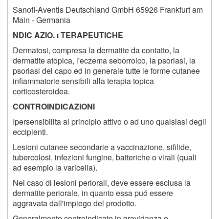
Sanofi-Aventis Deutschland GmbH 65926 Frankfurt am
Main - Germania
NDIC AZIO. i TERAPEUTICHE
Dermatosi, compresa la dermatite da contatto, la
dermatite atopica, l'eczema seborroico, la psoriasi, la
psoriasi del capo ed in generale tutte le forme cutanee
infiammatorie sensibili alla terapia topica
corticosteroidea.
CONTROINDICAZIONI
Ipersensibilita al principio attivo o ad uno qualsiasi degli
eccipienti.
Lesioni cutanee secondarie a vaccinazione, sifilide,
tubercolosi, infezioni fungine, batteriche o virali (quali
ad esempio la varicella).
Nel caso di lesioni periorali, deve essere esclusa la
dermatite periorale, in quanto essa puó essere
aggravata dall'impiego del prodotto.
Generalmente controindicato in gravidanza e