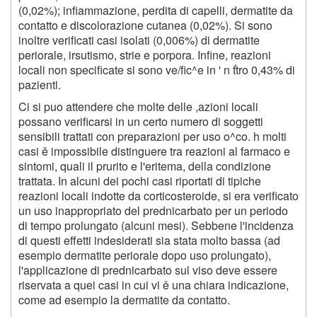
(0,02%); infiammazione, perdita di capelli, dermatite da
contatto e discolorazione cutanea (0,02%). Si sono
inoltre verificati casi isolati (0,006%) di dermatite
periorale, irsutismo, strie e porpora. Infine, reazioni
locali non specificate si sono ve/fic^e in ' n ťtro 0,43% di
pazienti.
Ci si puo attendere che molte delle ,azioni locali
possano verificarsi in un certo numero di soggetti
sensibili trattati con preparazioni per uso o^co. h molti
casi ě impossibile distinguere tra reazioni al farmaco e
sintomi, quali il prurito e l'eritema, della condizione
trattata. In alcuni dei pochi casi riportati di tipiche
reazioni locali indotte da corticosteroide, si era verificato
un uso inappropriato del prednicarbato per un periodo
di tempo prolungato (alcuni mesi). Sebbene l'incidenza
di questi effetti indesiderati sia stata molto bassa (ad
esempio dermatite periorale dopo uso prolungato),
l'applicazione di prednicarbato sul viso deve essere
riservata a quei casi in cui vi ě una chiara indicazione,
come ad esempio la dermatite da contatto.