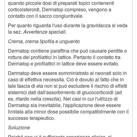
quando piccole dosi di preparati topici contenenti
corticoisteroidi, Dermatop compreso, vengono a
contatto con il sacco congiuntivale.
Per quanto riguarda l'uso durante la gravidanza si veda
la sez.
Avvertenze speciali.
Crema, crema lipofila e unguento
Dermatop contiene paraffina che puó causare perdite o
rottura dei profilattici in lattice. Pertanto il contatto tra
Dermatop e profilattici in lattice deve essere evitato.
Dermatop deve essere somministrato ai neonati solo in
caso di effettiva necessita. Ció ě dovuto al fatto che in
tale fascia di eta non si puó escludere il rischio di effetti
sistemici dati dall'assorbimento di glucocorticoidi (ad
es. ritardo nella crescita). Nei casi in cui l'utilizzo di
Dermatop sia inevitabile, l'applicazione deve essere
limitata alla minor dose possibile compatibilmente con il
successo terapeutico.
Soluzione
Poichě non vi ě sufficiente esperienza clinica, si