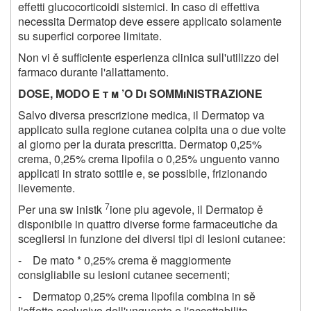
effetti glucocorticoidi sistemici. In caso di effettiva
necessita Dermatop deve essere applicato solamente
su superfici corporee limitate.
Non vi ě sufficiente esperienza clinica sull'utilizzo del
farmaco durante l'allattamento.
DOSE, MODO E t m ’O Di SOMMiNISTRAZIONE
Salvo diversa prescrizione medica, il Dermatop va
applicato sulla regione cutanea colpita una o due volte
al giorno per la durata prescritta. Dermatop 0,25%
crema, 0,25% crema lipofila o 0,25% unguento vanno
applicati in strato sottile e, se possibile, frizionando
lievemente.
7
Per una sw inistk
ione piu agevole, il Dermatop ě
disponibile in quattro diverse forme farmaceutiche da
scegliersi in funzione dei diversi tipi di lesioni cutanee:
- De mato * 0,25% crema ě maggiormente
consigliabile su lesioni cutanee secernenti;
- Dermatop 0,25% crema lipofila combina in sě
l'effetto occlusivo dell'unguento e l'accettabilita