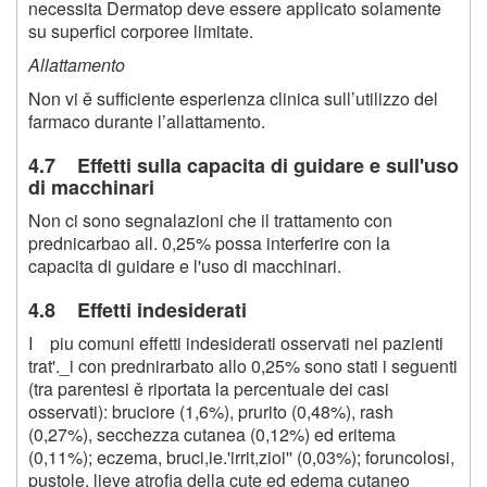
necessita Dermatop deve essere applicato solamente
su superfici corporee limitate.
Allattamento
Non vi ě sufficiente esperienza clinica sull’utilizzo del
farmaco durante l’allattamento.
4.7 Effetti sulla capacita di guidare e sull'uso
di macchinari
Non ci sono segnalazioni che il trattamento con
prednicarbao all. 0,25% possa interferire con la
capacita di guidare e l'uso di macchinari.
4.8 Effetti indesiderati
I piu comuni effetti indesiderati osservati nei pazienti
trat'._i con prednirarbato allo 0,25% sono stati i seguenti
(tra parentesi ě riportata la percentuale dei casi
osservati): bruciore (1,6%), prurito (0,48%), rash
(0,27%), secchezza cutanea (0,12%) ed eritema
(0,11%); eczema, bruci,ie.'irrit,zioi'' (0,03%); foruncolosi,
pustole, lieve atrofia della cute ed edema cutaneo