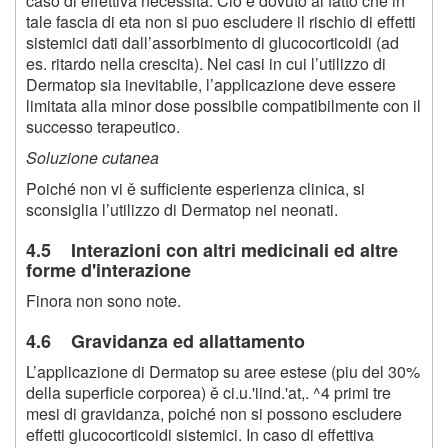
caso di effettiva necessita. Cio ě dovuto al fatto che in
tale fascia di eta non si puo escludere il rischio di effetti
sistemici dati dall’assorbimento di glucocorticoidi (ad
es. ritardo nella crescita). Nei casi in cui l’utilizzo di
Dermatop sia inevitabile, l’applicazione deve essere
limitata alla minor dose possibile compatibilmente con il
successo terapeutico.
Soluzione cutanea
Poiché non vi ě sufficiente esperienza clinica, si
sconsiglia l’utilizzo di Dermatop nei neonati.
4.5 Interazioni con altri medicinali ed altre
forme d'interazione
Finora non sono note.
4.6 Gravidanza ed allattamento
L’applicazione di Dermatop su aree estese (piu del 30%
della superficie corporea) ě ci.u.'iind.'at,. ^4 primi tre
mesi di gravidanza, poiché non si possono escludere
effetti glucocorticoidi sistemici. In caso di effettiva