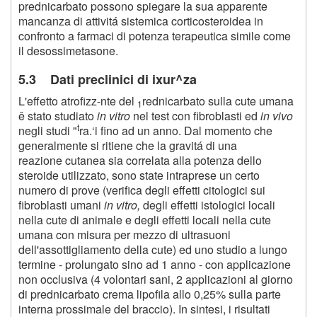
prednicarbato possono spiegare la sua apparente
mancanza di attivitá sistemica corticosteroidea in
confronto a farmaci di potenza terapeutica simile come
il desossimetasone.
5.3 Dati preclinici di ixur^za
L'effetto atrofizz-nte del
rednicarbato sulla cute umana
1
ě stato studiato
in vitro
nel test con fibroblasti ed
in vivo
t
negli studi "
ra.‘i fino ad un anno. Dal momento che
generalmente si ritiene che la gravitá di una
reazione cutanea sia correlata alla potenza dello
steroide utilizzato, sono state intraprese un certo
numero di prove (verifica degli effetti citologici sui
fibroblasti umani
in vitro,
degli effetti istologici locali
nella cute di animale e degli effetti locali nella cute
umana con misura per mezzo di ultrasuoni
dell'assottigliamento della cute) ed uno studio a lungo
termine - prolungato sino ad 1 anno - con applicazione
non occlusiva (4 volontari sani, 2 applicazioni al giorno
di prednicarbato crema lipofila allo 0,25% sulla parte
interna prossimale del braccio). In sintesi, i risultati