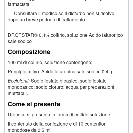
farmacista.
- Consultare il medico se il disturbo non si risolve
dopo un breve periodo di trattamento
DROPSTAR® 0,4% collirio, soluzione Acido ialuronico
sale sodico
Composizione
100 ml di collirio, soluzione contengono:
Principio attivo:
Acido ialuronico sale sodico 0,4 g
Eccipienti:
Sodio fosfato bibasico; sodio fosfato
monobasico; sodio cloruro; acqua per preparazioni
iniettabili.
Come si presenta
Dropstar si presenta in forma di collirio soluzione.
Il contenuto della confezione e di
10 cont
e
nitori
monodos
e
da 0,5 ml
,