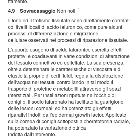
ttamento.
1
4.9 Sovracasaggio
Non noti.
Il tono ed il trofismo tissutale sono direttamente correlati
coi livelli locali di acido ialuronico, come pure alcuni
processi di differenziazione e migrazione
cellulare osservati nei processi di riparazione tissutale.
L'apporto esogeno di acido ialuronico esercita effetti
protettivi e coadiuvanti in varie condizioni di alterazione
del tessuto connettivo ed epiteliale. La sua presenza,
oltre a determinare le caratteristiche di viscosita e di
elasticita proprie di certi fluidi, regola la distribuzione
dell'acqua nei tessuti, controllando in tal modo il
trasporto di proteine e metaboliti attraverso gli spazi
interstiziali. Per instillazioni ripetute nell'occhio di
coniglio, il sodio ialuronato ha facilitato la guarigione
delle lesioni corneali ed ha potenziato gli effetti
riparativi indotti dall'epidermal growth factor. Applicato
sulla cornea di conigli sottoposti a cheratotomia radiale,
ha potenziato la variazione diottrica
indotta dall'intervento.