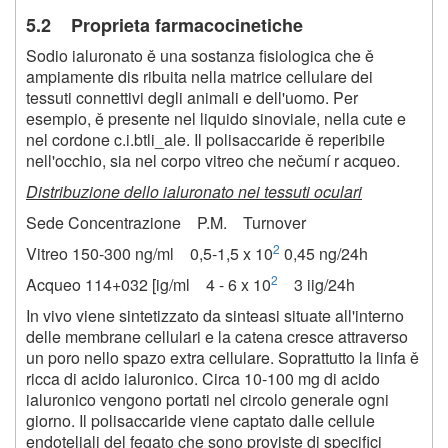
5.2 Proprieta farmacocinetiche
Sodio ialuronato ě una sostanza fisiologica che ě
ampiamente dis ribuita nella matrice cellulare dei
tessuti connettivi degli animali e dell'uomo. Per
esempio, ě presente nel liquido sinoviale, nella cute e
nel cordone c.i.btli_ale. Il polisaccaride ě reperibile
nell'occhio, sia nel corpo vitreo che nečumí r acqueo.
Distribuzione dello ialuronato nei tessuti oculari
Sede Concentrazione P.M. Turnover
2
Vitreo 150-300 ng/ml 0,5-1,5 x 10
0,45
ng/24h
2
Acqueo 114+032 [ig/ml 4 - 6 x 10
3 iig/24h
In vivo viene sintetizzato da sinteasi situate all'interno
delle membrane cellulari e la catena cresce attraverso
un poro nello spazo extra cellulare. Soprattutto la linfa ě
ricca di acido ialuronico. Circa 10-100 mg di acido
ialuronico vengono portati nel circolo generale ogni
giorno. Il polisaccaride viene captato dalle cellule
endoteliali del fegato che sono proviste di specifici