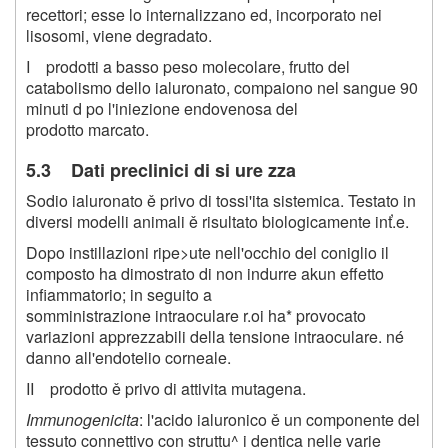
recettori; esse lo internalizzano ed, incorporato nei
lisosomi, viene degradato.
I prodotti a basso peso molecolare, frutto del
catabolismo dello ialuronato, compaiono nel sangue 90
minuti d po l'iniezione endovenosa del
prodotto marcato.
5.3 Dati preclinici di si ure zza
Sodio ialuronato ě privo di tossi'ita sistemica. Testato in
diversi modelli animali ě risultato biologicamente inť.e.
Dopo instillazioni ripe>ute nell'occhio del coniglio il
composto ha dimostrato di non indurre akun effetto
infiammatorio; in seguito a
somministrazione intraoculare r.oi ha* provocato
variazioni apprezzabili della tensione intraoculare. né
danno all'endotelio corneale.
II prodotto ě privo di attivita mutagena.
Immunogenicita
: l'acido ialuronico ě un componente del
tessuto connettivo con struttu^ i dentica nelle varie