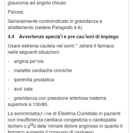
glaucoma ad angolo chiuso.
Psicosi.
Generalmente controindicato in gravidanza e
allattamento (vedere Paragrafo 4.6).
4.4 Avvertenze specia'i e pre cau’ioni di impiego
Usare estrema cautela nel somi." .istrare il farmaco
nelle seguenti situazioni:
- angina pe^ois
- malattie cardiache croniche
- ipertrofia prostatica
- ava' zata
- gravidanza con pressione arteriosa materna
superiore a 130/80.
La somministra;i->ne di Efedrina Cloridrato in pazienti
con insufficienza cardiaca congestizia o cardiopatia
M
ischem c p
o dete 'minare dolore anginoso in quanto il
farmaco aumenta il consumo di ossigeno.