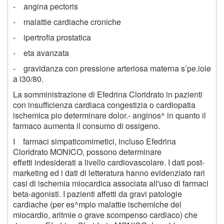
- angina pectoris
- malattie cardiache croniche
- ipertrofia prostatica
- eta avanzata
- gravidanza con pressione arteriosa materna s’pe.ioie
a i30/80.
La somministrazione di Efedrina Cloridrato in pazienti
con insufficienza cardiaca congestizia o cardiopatia
ischemica pio determinare dolor.- anginos^ in quanto il
farmaco aumenta il consumo di ossigeno.
I farmaci simpaticomimetici, incluso Efedrina
Cloridrato MONICO, possono determinare
effetti indesiderati a livello cardiovascolare. I dati post-
marketing ed i dati di letteratura hanno evidenziato rari
casi di ischemia miocardica associata all'uso di farmaci
beta-agonisti. I pazienti affetti da gravi patologie
cardiache (per es^mpio malattie ischemiche del
miocardio, aritmie o grave scompenso cardiaco) che