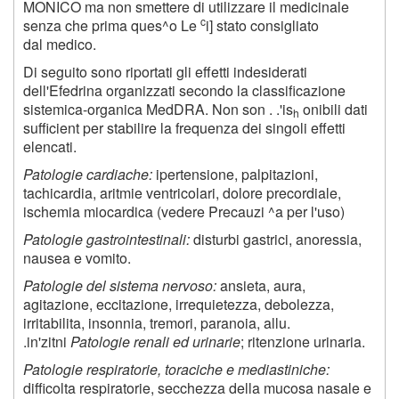
MONICO ma non smettere di utilizzare il medicinale
c
senza che prima ques^o Le
i] stato consigliato
dal medico.
Di seguito sono riportati gli effetti indesiderati
dell'Efedrina organizzati secondo la classificazione
sistemica-organica MedDRA. Non son . .'is
onibili dati
h
sufficient per stabilire la frequenza dei singoli effetti
elencati.
Patologie cardiache:
ipertensione, palpitazioni,
tachicardia, aritmie ventricolari, dolore precordiale,
ischemia miocardica (vedere Precauzi ^a per l'uso)
Patologie gastrointestinali:
disturbi gastrici, anoressia,
nausea e vomito.
Patologie del sistema nervoso:
ansieta, aura,
agitazione, eccitazione, irrequietezza, debolezza,
irritabilita, insonnia, tremori, paranoia, allu.
.in'zitni
Patologie renali ed urinarie
; ritenzione urinaria.
Patologie respiratorie, toraciche e mediastiniche:
difficolta respiratorie, secchezza della mucosa nasale e