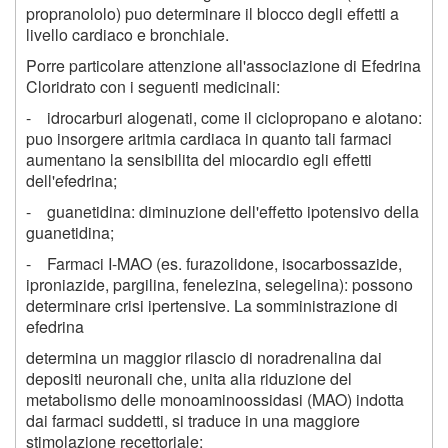
propranololo) puo determinare il blocco degli effetti a
livello cardiaco e bronchiale.
Porre particolare attenzione all'associazione di Efedrina
Cloridrato con i seguenti medicinali:
- idrocarburi alogenati, come il ciclopropano e alotano:
puo insorgere aritmia cardiaca in quanto tali farmaci
aumentano la sensibilita del miocardio egli effetti
dell'efedrina;
- guanetidina: diminuzione dell'effetto ipotensivo della
guanetidina;
- Farmaci I-MAO (es. furazolidone, isocarbossazide,
iproniazide, pargilina, fenelezina, selegelina): possono
determinare crisi ipertensive. La somministrazione di
efedrina
determina un maggior rilascio di noradrenalina dai
depositi neuronali che, unita alia riduzione del
metabolismo delle monoaminoossidasi (MAO) indotta
dai farmaci suddetti, si traduce in una maggiore
stimolazione recettoriale;