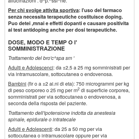
allucinazioni . d^p.^ssi^ne.
Per chi svolge attivita sportiva
: l'uso del farmaco
senza necessita terapeutiche costituisce doping.
Puo detei ,mnai e effetti dopanti e causare positivita
ai test antidoping anche per dosi terapeutiche.
DOSE, MODO E TEMP O l'
SOMMINISTRAZIONE
Trattamento del bro'c^spa sm '
Adulti e Adolescenci
: da ±2,5 a 25 mg somministrati per
via intramuscolare, sottocutanea o endovenosa.
Bambini
(fir o a ±2 ai.ni di eta): 750 microgrammi per kg
2
di peso corporeo o 25 mg per m
di superficie corporea,
somministrati per via sottocutanea o endovenosa, a
seconda della risposta del paziente.
Trattamento dell'ipotensione indotta da anestesia
spinale, epidurale o intratecale
Adulti e Adolescenti
: da 25 a 50 mg per via
sottocutanea o intramuscolare oppure per via