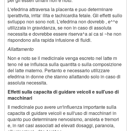
per gli esseri umani non e noto.
L'efedrina attraversa la placenta e puo determinare
iperattivita, irrita‘ ilita e tachicardia fetale. Gli effetti sullo
sviluppo non sono noti. L'efedrina non dovrebb , e^^e
utilizzata in gravidanza, se non in caso di assoluta
necessita e dovrebbe essere riserva^a ai ca si ~he non
rispondono alla rapida infusione di fluidi.
Allattamento
Non e noto se il medicinale venga escreto nel latte m
teno né se influisca sulla quantita o sulla composizione
del latte materno. Pertanto e necessario utilizzare
efedrina in donne che stanno allattando solo in caso di
assoluta necessita.
Effetti sulla capacita di guidare veicoli e sull'uso di
macchinari
Il medicinale puo avere un'influenza importante sulla
capacita di guidare veicoli e sull'uso di macchinari in
quanto puo determinare nervosismo, ansieta e tremori
e, in rari casi associati ad elevati dosaggi, paranoia,