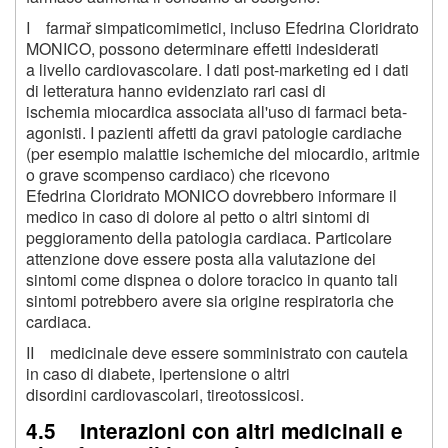
I farmař simpaticomimetici, incluso Efedrina Cloridrato
MONICO, possono determinare effetti indesiderati
a livello cardiovascolare. I dati post-marketing ed i dati
di letteratura hanno evidenziato rari casi di
ischemia miocardica associata all'uso di farmaci beta-
agonisti. I pazienti affetti da gravi patologie cardiache
(per esempio malattie ischemiche del miocardio, aritmie
o grave scompenso cardiaco) che ricevono
Efedrina Cloridrato MONICO dovrebbero informare il
medico in caso di dolore al petto o altri sintomi di
peggioramento della patologia cardiaca. Particolare
attenzione dove essere posta alla valutazione dei
sintomi come dispnea o dolore toracico in quanto tali
sintomi potrebbero avere sia origine respiratoria che
cardiaca.
II medicinale deve essere somministrato con cautela
in caso di diabete, ipertensione o altri
disordini cardiovascolari, tireotossicosi.
4.5 Interazioni con altri medicinali e