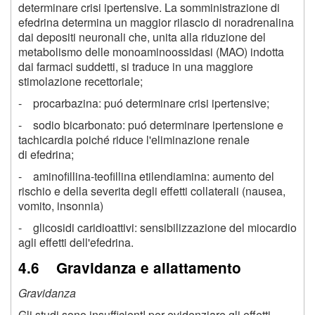
determinare crisi ipertensive. La somministrazione di
efedrina determina un maggior rilascio di noradrenalina
dai depositi neuronali che, unita alla riduzione del
metabolismo delle monoaminoossidasi (MAO) indotta
dai farmaci suddetti, si traduce in una maggiore
stimolazione recettoriale;
- procarbazina: puó determinare crisi ipertensive;
- sodio bicarbonato: puó determinare ipertensione e
tachicardia poiché riduce l'eliminazione renale
di efedrina;
- aminofillina-teofillina etilendiamina: aumento del
rischio e della severita degli effetti collaterali (nausea,
vomito, insonnia)
- glicosidi caridioattivi: sensibilizzazione del miocardio
agli effetti dell'efedrina.
4.6 Gravidanza e allattamento
Gravidanza
Gli studi sono insufficient! per evidenziare gli effetti