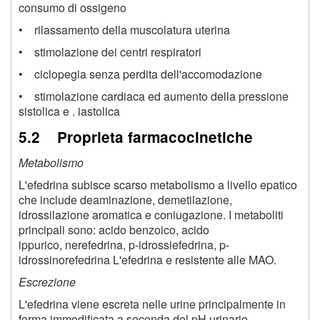
consumo di ossigeno
• rilassamento della muscolatura uterina
• stimolazione dei centri respiratori
• ciclopegia senza perdita dell'accomodazione
• stimolazione cardiaca ed aumento della pressione
sistolica e . iastolica
5.2 Proprieta farmacocinetiche
Metabolismo
L'efedrina subisce scarso metabolismo a livello epatico
che include deaminazione, demetilazione,
idrossilazione aromatica e coniugazione. I metaboliti
principali sono: acido benzoico, acido
ippurico, nerefedrina, p-idrossiefedrina, p-
idrossinorefedrina L'efedrina e resistente alle MAO.
Escrezione
L'efedrina viene escreta nelle urine principalmente in
forma immodificata a seconda del pH urinario.