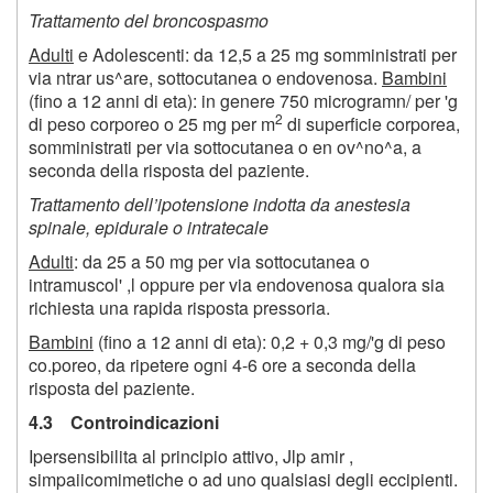
Trattamento del broncospasmo
Adulti
e Adolescenti: da 12,5 a 25 mg somministrati per
via ntrar us^are, sottocutanea o endovenosa.
Bambini
(fino a 12 anni di eta): in genere 750 microgramn/ per 'g
2
di peso corporeo o 25 mg per m
di superficie corporea,
somministrati per via sottocutanea o en ov^no^a, a
seconda della risposta del paziente.
Trattamento dell’ipotensione indotta da anestesia
spinale, epidurale o intratecale
Adulti
: da 25 a 50 mg per via sottocutanea o
intramuscol' ,l oppure per via endovenosa qualora sia
richiesta una rapida risposta pressoria.
Bambini
(fino a 12 anni di eta): 0,2 + 0,3 mg/'g di peso
co.poreo, da ripetere ogni 4-6 ore a seconda della
risposta del paziente.
4.3 Controindicazioni
Ipersensibilita al principio attivo, Jlp amir ,
simpaiicomimetiche o ad uno qualsiasi degli eccipienti.