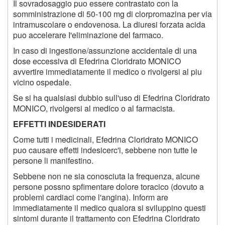
Il sovradosaggio puo essere contrastato con la
somministrazione di 50-100 mg di clorpromazina per via
intramuscolare o endovenosa. La diuresi forzata acida
puo accelerare I'eliminazione del farmaco.
In caso di ingestione/assunzione accidentale di una
dose eccessiva di Efedrina Cloridrato MONICO
avvertire immediatamente il medico o rivolgersi al piu
vicino ospedale.
Se si ha qualsiasi dubbio sull'uso di Efedrina Cloridrato
MONICO, rivolgersi al medico o al farmacista.
EFFETTI INDESIDERATI
Come tutti i medicinali, Efedrina Cloridrato MONICO
puo causare effetti indesicerc'i, sebbene non tutte le
persone li manifestino.
Sebbene non ne sia conosciuta la frequenza, alcune
persone possno spfimentare dolore toracico (dovuto a
problemi cardiaci come l'angina). Inform are
immediatamente il medico qualora si sviluppino questi
sintomi durante il trattamento con Efedrina Cloridrato