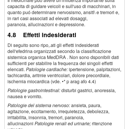
Il medicinale puó avere un'influenza importante sulla
capacita di guidare veicoli e sull'uso di macchinari, in
quanto puó determinare nervosismo, ansitl\ e tremori e,
in rari casi associati ad elevati dosaggi,
paranoia, allucinazioni e depressione.
4.8 Effetti indesiderati
Di seguito sono ripo,.ati gli effetti indesiderati
dell'efedrina organizzati secondo la classificazione
sistemica organica MedDRA . Non sono dsponibili dati
sufficienti per stabilire la frequenza dei singoli effetti
elencati.
Patologie cardiache:
ipertensione, palpitazioni,
tachicardia, aritmie ventricolari, dolore precordiale,
ischemia miocardica (vde. •* p arag afo 4.4)
Patologie gastrointestinal:
disturbi gastrici, anoressia,
nausea e vomito.
Patologie del sistema nervoso:
ansieta, paura,
agitazione, eccitamento, irrequietezza, debolezza,
irritabilita, insonnia, tremori, paranoia,
allucinazioni
Patologie renali ed urinarie;
ritenzione