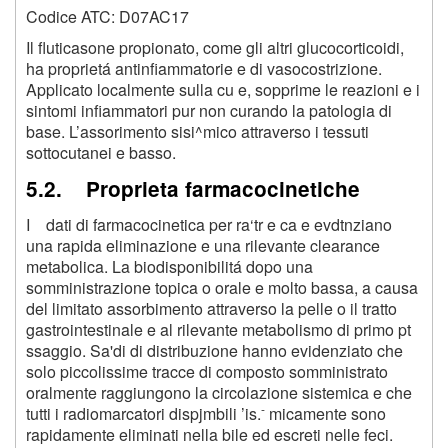
Codice ATC: D07AC17
Il fluticasone propionato, come gli altri glucocorticoidi,
ha proprietá antinfiammatorie e di vasocostrizione.
Applicato localmente sulla cu e, sopprime le reazioni e i
sintomi infiammatori pur non curando la patologia di
base. L’assorimento sisi^mico attraverso i tessuti
sottocutanei e basso.
5.2. Proprieta farmacocinetiche
I dati di farmacocinetica per ra‘tr e ca e evdtnziano
una rapida eliminazione e una rilevante clearance
metabolica. La biodisponibilitá dopo una
somministrazione topica o orale e molto bassa, a causa
del limitato assorbimento attraverso la pelle o il tratto
gastrointestinale e al rilevante metabolismo di primo pt
ssaggio. Sa'di di distribuzione hanno evidenziato che
solo piccolissime tracce di composto somministrato
oralmente raggiungono la circolazione sistemica e che
-
tutti i radiomarcatori dispjmbili ’is.
micamente sono
rapidamente eliminati nella bile ed escreti nelle feci.