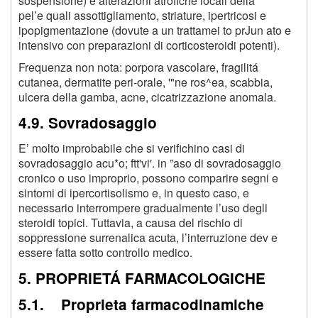
sospensione) e alterazioni atrofiche locali della
pel’e quali assottigliamento, striature, ipertricosi e
ipopigmentazione (dovute a un trattamei to prJun ato e
intensivo con preparazioni di corticosteroidi potenti).
Frequenza non nota: porpora vascolare, fragilitá
cutanea, dermatite peri-orale, '"ne ros^ea, scabbia,
ulcera della gamba, acne, cicatrizzazione anomala.
4.9. Sovradosaggio
E’ molto improbabile che si verifichino casi di
sovradosaggio acu*o; ftt'vi'. in ”aso di sovradosaggio
cronico o uso improprio, possono comparire segni e
sintomi di ipercortisolismo e, in questo caso, e
necessario interrompere gradualmente l’uso degli
steroidi topici. Tuttavia, a causa del rischio di
soppressione surrenalica acuta, l’interruzione dev e
essere fatta sotto controllo medico.
5. PROPRIETÁ FARMACOLOGICHE
5.1. Proprieta farmacodinamiche