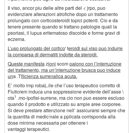
Il viso, ancor piu delle altre parti del
<
jrpo, puo
evidenziare alterazioni atrofiche dopo un trattamento
prolungato con corticosteroidi topici potenti. Cio e da
tenere presente quando si trattano patologie quali la
psoriasi, il lupus eritematoso discoide e forme gravi di
eczema.
L’uso prolungato dei coitico
' t
eroidi sul viso puo indurre
la comparsa di dermatiti indotte da steroidi.
Queste manifesta
z
ioni
scom
paiono con l’interruzione
del trattamento, ma un’interruzione brusca puo induce
un
a .T
flicienza surrenalica acuta.
E’ molto imp robaL.ile che l’uso terapeutico corretto di
Fluticrem induca una soppressione evidente dell’asse \
1
ota
.mo-ipofisi-surrene, ma cio non puo essere escluso
quando il prodotto e utilizzato su ampie aree corporee.
Si deve prestare attenzione nell’ assicurarsi sempre che
;
la quantita di medic
nale a pplicata corrisponda alla
dose minima necessaria per ottenere i
vantaggi terapeutici.