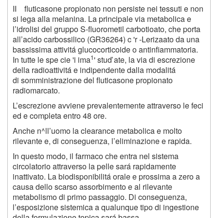
II fluticasone propionato non persiste nei tessuti e non
si lega alla melanina. La principale via metabolica e
l’idrolisi del gruppo S-fluorometil carbotioato, che porta
all’acido carbossilico (GR36264) c 'r -Lerizaato da una
bassissima attivitá glucocorticoide o antinfiammatoria.
1
In tutte le spe cie 'i ima
' stuď ate, la via di escrezione
della radioattivitá e indipendente dalla modalitá
di somministrazione del fluticasone propionato
radiomarcato.
L’escrezione avviene prevalentemente attraverso le feci
ed e completa entro 48 ore.
Anche n^ll’uomo la clearance metabolica e molto
rilevante e, di conseguenza, l’eliminazione e rapida.
In questo modo, il farmaco che entra nel sistema
circolatorio attraverso la pelle sará rapidamente
inattivato. La biodisponibilitá orale e prossima a zero a
causa dello scarso assorbimento e al rilevante
metabolismo di primo passaggio. Di conseguenza,
l’esposizione sistemica a qualunque tipo di ingestione
della formulazione topica sará bassa.