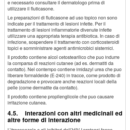
e necessario consultare il dermatologo prima di
utilizzare il fluticasone.
Le preparazioni di fluticasone ad uso topico non sono
indicate per il trattamento di lesioni infette. Per il
trattamento di lesioni infiammatorie divenute infette
utilizzare una appropriata terapia antibiotica. In caso di
infezione, sospendere il trattamento con corticosteroidi
topici e somministrare agenti antimicrobici sistemici.
Il prodotto contiene alcol cetostearilico che puo indurre
la comparsa di reazioni cutanee (ad es. dermatiti da
contatto). Nel contempo contiene imidazyl urea che puo
liberare formaldeide (E-240) in tracce, come prodotto di
degradazione e provocare anche reazioni locali della
pelle (come dermatite da contatto).
Il prodotto contiene propilenglicole che puo causare
irritazione cutanea.
4.5. Interazioni con altri medicinali ed
altre forme di interazione
L’itraconazolo e gli inibitori dell’HIV-I proteasi fanno