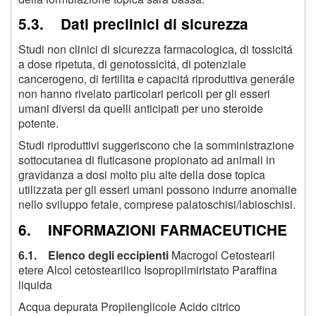
5.3. Dati preclinici di sicurezza
Studi non clinici di sicurezza farmacologica, di tossicitá
a dose ripetuta, di genotossicitá, di potenziale
cancerogeno, di fertilita e capacitá riproduttiva generále
non hanno rivelato particolari pericoli per gli esseri
umani diversi da quelli anticipati per uno steroide
potente.
Studi riproduttivi suggeriscono che la somministrazione
sottocutanea di fluticasone propionato ad animali in
gravidanza a dosi molto piu alte della dose topica
utilizzata per gli esseri umani possono indurre anomalie
nello sviluppo fetale, comprese palatoschisi/labioschisi.
6. INFORMAZIONI FARMACEUTICHE
6.1. Elenco degli eccipienti
Macrogol Cetostearil
etere Alcol cetostearilico Isopropilmiristato Paraffina
liquida
Acqua depurata Propilenglicole Acido citrico