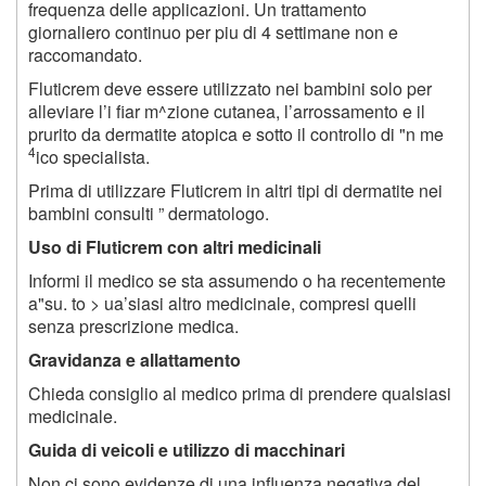
frequenza delle applicazioni. Un trattamento
giornaliero continuo per piu di 4 settimane non e
raccomandato.
Fluticrem deve essere utilizzato nei bambini solo per
alleviare l’i fiar m^zione cutanea, l’arrossamento e il
prurito da dermatite atopica e sotto il controllo di "n me
4
ico specialista.
Prima di utilizzare Fluticrem in altri tipi di dermatite nei
bambini consulti ” dermatologo.
Uso di Fluticrem con altri medicinali
Informi il medico se sta assumendo o ha recentemente
a"su. to > ua’siasi altro medicinale, compresi quelli
senza prescrizione medica.
Gravidanza e allattamento
Chieda consiglio al medico prima di prendere qualsiasi
medicinale.
Guida di veicoli e utilizzo di macchinari
Non ci sono evidenze di una influenza negativa del