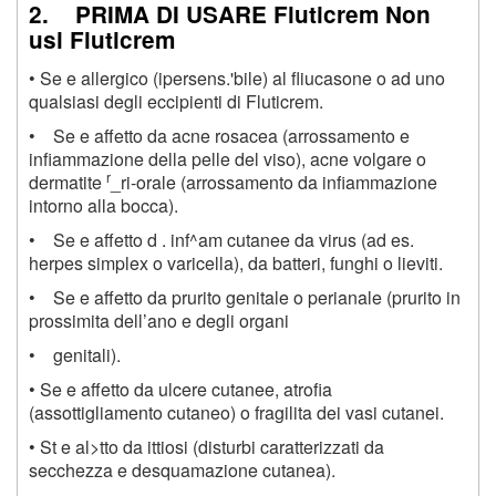
2. PRIMA DI USARE Fluticrem Non
usi Fluticrem
• Se e allergico (ipersens.'bile) al fliucasone o ad uno
qualsiasi degli eccipienti di Fluticrem.
• Se e affetto da acne rosacea (arrossamento e
infiammazione della pelle del viso), acne volgare o
r
dermatite
_ri-orale (arrossamento da infiammazione
intorno alla bocca).
• Se e affetto d . inf^am cutanee da virus (ad es.
herpes simplex o varicella), da batteri, funghi o lieviti.
• Se e affetto da prurito genitale o perianale (prurito in
prossimita dell’ano e degli organi
• genitali).
• Se e affetto da ulcere cutanee, atrofia
(assottigliamento cutaneo) o fragilita dei vasi cutanei.
• St e al>tto da ittiosi (disturbi caratterizzati da
secchezza e desquamazione cutanea).