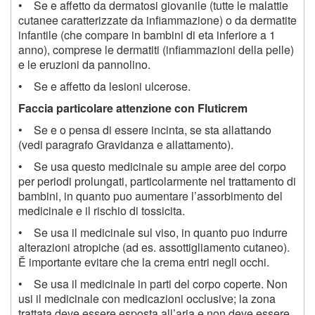
• Se e affetto da dermatosi giovanile (tutte le malattie
cutanee caratterizzate da infiammazione) o da dermatite
infantile (che compare in bambini di eta inferiore a 1
anno), comprese le dermatiti (infiammazioni della pelle)
e le eruzioni da pannolino.
• Se e affetto da lesioni ulcerose.
Faccia particolare attenzione con Fluticrem
• Se e o pensa di essere incinta, se sta allattando
(vedi paragrafo Gravidanza e allattamento).
• Se usa questo medicinale su ampie aree del corpo
per periodi prolungati, particolarmente nel trattamento di
bambini, in quanto puo aumentare l’assorbimento del
medicinale e il rischio di tossicita.
• Se usa il medicinale sul viso, in quanto puo indurre
alterazioni atropiche (ad es. assottigliamento cutaneo).
Ě importante evitare che la crema entri negli occhi.
• Se usa il medicinale in parti del corpo coperte. Non
usi il medicinale con medicazioni occlusive; la zona
trattata deve essere esposta all’aria e non deve essere