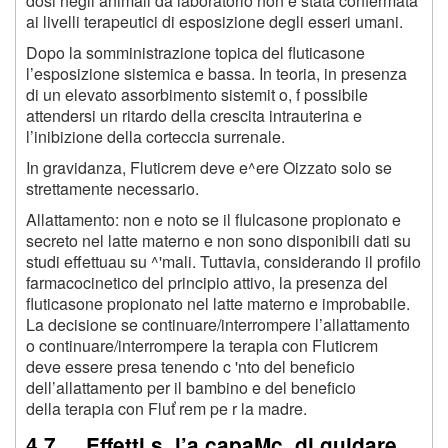
dosi negli animali da laboratorio non e stata confermata
ai livelli terapeutici di esposizione degli esseri umani.
Dopo la somministrazione topica del fluticasone
l’esposizione sistemica e bassa. In teoria, in presenza
di un elevato assorbimento sistemit o, f possibile
attendersi un ritardo della crescita intrauterina e
l’inibizione della corteccia surrenale.
In gravidanza, Fluticrem deve e^ere Oizzato solo se
strettamente necessario.
Allattamento: non e noto se il flulcasone propionato e
secreto nel latte materno e non sono disponibili dati su
studi effettuau su ^'mali. Tuttavia, considerando il profilo
farmacocinetico del principio attivo, la presenza del
fluticasone propionato nel latte materno e improbabile.
La decisione se continuare/interrompere l’allattamento
o continuare/interrompere la terapia con Fluticrem
deve essere presa tenendo c 'nto del beneficio
dell’allattamento per il bambino e del beneficio
della terapia con Fluť rem pe r la madre.
4.7. Effetti s .l’a capaMc. di guidare