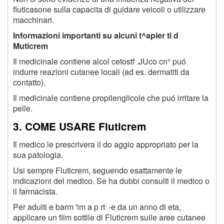
fluticasone sulla capacita di guidare veicoli o utilizzare
macchinari.
Informazioni importanti su alcuni t^apier ti d
Muticrem
Il medicinale contiene alcol cetostf .JUco cn° puó
indurre reazioni cutanee locali (ad es. dermatiti da
contatto).
Il medicinale contiene propilenglicole che puó irritare la
pelle.
3. COME USARE Fluticrem
Il medico le prescrivera il do aggio appropriato per la
sua patologia.
Usi sempre Fluticrem, seguendo esattamente le
indicazioni del medico. Se ha dubbi consulti il medico o
il farmacista.
:
Per adulti e barm 'im a p rt
-e da un anno di eta,
applicare un film sottile di Fluticrem sulle aree cutanee