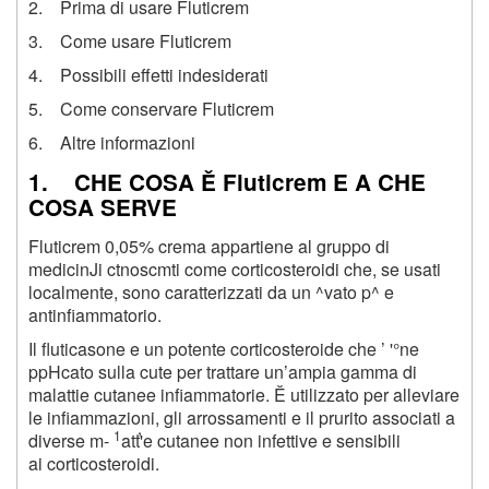
2. Prima di usare Fluticrem
3. Come usare Fluticrem
4. Possibili effetti indesiderati
5. Come conservare Fluticrem
6. Altre informazioni
1. CHE COSA Ě Fluticrem E A CHE
COSA SERVE
Fluticrem 0,05% crema appartiene al gruppo di
medicinJi ctnoscmti come corticosteroidi che, se usati
localmente, sono caratterizzati da un ^vato p^ e
antinfiammatorio.
Il fluticasone e un potente corticosteroide che ’ '°ne
ppHcato sulla cute per trattare un’ampia gamma di
malattie cutanee infiammatorie. Ě utilizzato per alleviare
le infiammazioni, gli arrossamenti e il prurito associati a
1
diverse m-
atť'e cutanee non infettive e sensibili
ai corticosteroidi.