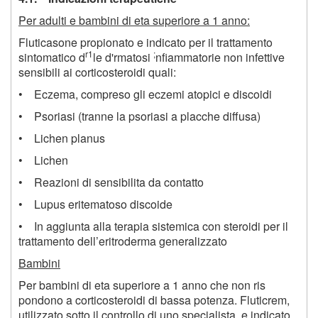
Per adulti e bambini di eta superiore a 1 anno:
Fluticasone propionato e indicato per il trattamento
r1
;
sintomatico d
le d'rmatosi
nfiammatorie non infettive
sensibili ai corticosteroidi quali:
• Eczema, compreso gli eczemi atopici e discoidi
• Psoriasi (tranne la psoriasi a placche diffusa)
• Lichen planus
• Lichen
• Reazioni di sensibilita da contatto
• Lupus eritematoso discoide
• In aggiunta alla terapia sistemica con steroidi per il
trattamento dell’eritroderma generalizzato
Bambini
Per bambini di eta superiore a 1 anno che non ris
pondono a corticosteroidi di bassa potenza. Fluticrem,
utilizzato sotto il controllo di uno specialista, e indicato