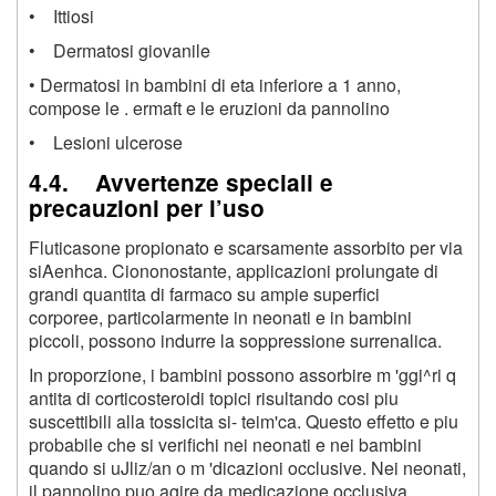
• Ittiosi
• Dermatosi giovanile
• Dermatosi in bambini di eta inferiore a 1 anno,
compose le . ermaft e le eruzioni da pannolino
• Lesioni ulcerose
4.4. Avvertenze speciali e
precauzioni per l’uso
Fluticasone propionato e scarsamente assorbito per via
siAenhca. Ciononostante, applicazioni prolungate di
grandi quantita di farmaco su ampie superfici
corporee, particolarmente in neonati e in bambini
piccoli, possono indurre la soppressione surrenalica.
In proporzione, i bambini possono assorbire m 'ggi^ri q
antita di corticosteroidi topici risultando cosi piu
suscettibili alla tossicita si- teim'ca. Questo effetto e piu
probabile che si verifichi nei neonati e nei bambini
quando si uJliz/an o m 'dicazioni occlusive. Nei neonati,
il pannolino puo agire da medicazione occlusiva.