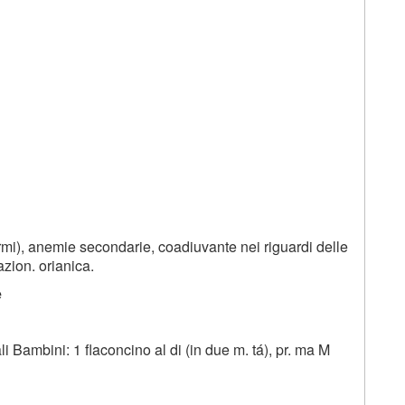
rmi), anemie secondarie, coadiuvante nei riguardi delle
tazion. orianica.
e
ali Bambini: 1 flaconcino al di (in due m. tá), pr. ma M