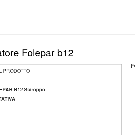
zatore Folepar b12
F
EL PRODOTTO
EPAR B12 Sciroppo
TATIVA