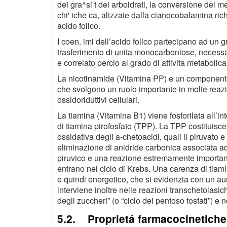
dei gra^si t dei arboidrati, la conversione del 
chi' iche ca, alizzate dalla cianocobalamina r
acido folico.
I coen. imi dell’acido folico partecipano ad un 
trasferimento di unita monocarboniose, necessari
e correlato percio al grado di attivita metabolica 
La nicotinamide (Vitamina PP) e un component
che svolgono un ruolo importante in molte reazio
ossidoriduttivi cellulari.
La tiamina (Vitamina B
1
) viene fosforilata all’i
di tiamina pirofosfato (TPP). La TPP costituisc
ossidativa degli a-chetoacidi, quali il piruvato e
eliminazione di anidride carbonica associata a
piruvico e una reazione estremamente importante
entrano nel ciclo di Krebs. Una carenza di tiam
e quindi energetico, che si evidenzia con un a
interviene inoltre nelle reazioni transchetolasi
degli zuccheri” (o “ciclo dei pentoso fosfati”) e
5.2. Proprietá farmacocinetiche