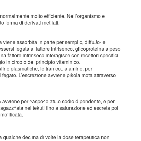
 normalmente molto efficiente. Nell’organismo e
o forma di derivati metilati.
viene assorbita in parte per semplic, diffuJo- e
ssersi legata al fattore intrisenco, glicoproteina a peso
fattore intrinseco interagisce con recettori specifici
o in circolo del principio vitaminico.
ine plasmatiche, le tran co.. alamine, per
al fegato. L’escrezione avviene pikola mota attraverso
ina avviene per ^aspo^o atu.o sodio dipendente, e per
agazz^ata nei tekuti fino a saturazione ed escreta poi
mo’ificata.
a qualche dec ina di volte la dose terapeutica non