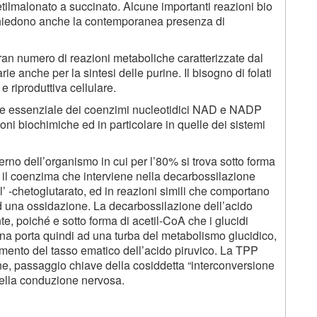
metilmalonato a succinato. Alcune importanti reazioni bio
ichiedono anche la contemporanea presenza di
gran numero di reazioni metaboliche caratterizzate dal
e anche per la sintesi delle purine. Il bisogno di folati
e riproduttiva cellulare.
e essenziale dei coenzimi nucleotidici NAD e NADP
ni biochimiche ed in particolare in quelle dei sistemi
nterno dell’organismo in cui per l’80% si trova sotto forma
e il coenzima che interviene nella decarbossilazione
 l’ -chetoglutarato, ed in reazioni simili che comportano
d una ossidazione. La decarbossilazione dell’acido
, poiché e sotto forma di acetil-CoA che i glucidi
ina porta quindi ad una turba del metabolismo glucidico,
umento del tasso ematico dell’acido piruvico. La TPP
che, passaggio chiave della cosiddetta “interconversione
 nella conduzione nervosa.