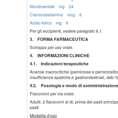
Nicotinamide mg 24
Cianocobalamina mcg 6
Acido folico mg 6
Per gli eccipienti, vedere paragrafo 6.1.
3. FORMA FARMACEUTICA
Sciroppo per uso orale.
4. INFORMAZIONI CLINICHE
4.1. Indicazioni terapeutiche
Anemie macrocitiche (perniciose e perniciosifo
;,
insufficienze epatiche e gastrointestinali, deb
'
4.2. Posologia e modo di somministrazion
Flaconcini per via orale:
Adulti: 2 flaconcini al di, prima dei pasti princip
pasti
Modalita d'uso