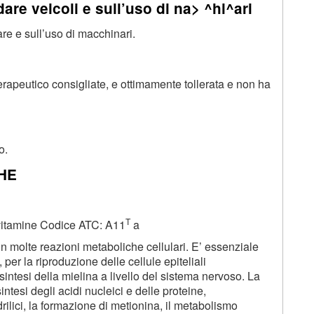
dare veicoli e sull’uso di na> ^hi^ari
are e sull’uso di macchinari.
erapeutico consigliate, e ottimamente tollerata e non ha
o.
 HE
T
 vitamine Codice ATC: A11
a
 in molte reazioni metaboliche cellulari. E’ essenziale
per la riproduzione delle cellule epiteliali
 sintesi della mielina a livello del sistema nervoso. La
sintesi degli acidi nucleici e delle proteine,
drilici, la formazione di metionina, il metabolismo