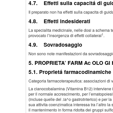
4.7. Effetti sulla capacitá di gui
Il preparato non ha effetti sulla capacita di guid
4.8. Effetti indesiderati
La specialita medicinale, nelle dosi a schema t
1
provocato l’insorgenza di effetti collateral
.
4.9. Sovradosaggio
Non sono note manifestazioni da sovradosaggi
5. PROPRIETA’ FARM Ac OLO GI
5.1. Proprietá farmacodinamiche
Categoria farmacoterapeutica: associazioni di
La cianocobalamina (Vitamina B
12
) interviene
per il normale accrescimento, per l’ematopoiesi, 
(incluse quelle del .ia^o gastrotnterico) e per la
sua attivita coenzimatica interessa tra l’altro la 
il mantenimento in forma ridotta dei gruppi sulfi