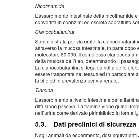
Nicotinamide
L’assorbimento intestinale della nicotinamide e
convertita in coenzimi ed escreta soprattutto sott
Cianocobalamina
Somministrata per via orale, la cianocobalamina 
attraverso la mucosa intestinale, in parte dopo e
molecolare 60.000. Il complesso cianocobalamina 
della mucosa dell’ileo, determinando il passaggi
La cianocobalamina si lega quindi a delle globul
essere trasportate nei tessuti ed in particolare 
la bile ed in prevalenza per via renale.
Tiamina
L’assorbimento a livello intestinale della tiam
diffusione passiva. La tiamina viene quindi imm
nell’urina come derivato pirimidinico in forma i
n
5.3. Dati preclinici di sicurezza
Negli animali da esperimento, dosi equivalenti 