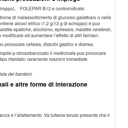
 sciroppo), FOLEPAR B12 e controindicato
sindrome di malassorbimento di glucosio-galattosio o nelle
ontiene alcool etilico (1,2 g/12 g di sciroppo) e puo
lattie epatiche, alcolismo, epilessia, malattie cerebrali,
modificare od aumentare l’effetto di altri farmaci.
uo provocare cefalea, disturbi gastrici e diarrea.
propile-p-idrossibenzoato il medicinale puo provocare
 tipo ritardato; raramente reazioni immediate
vista dei bambini.
ali e altre forme di interazione
o
anza e l’allattamento. Va tuttavia tenuto presente che il