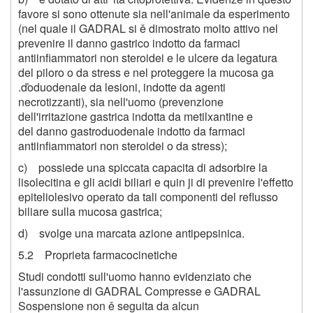
favore si sono ottenute sia nell'animale da esperimento
(nel quale il GADRAL si ě dimostrato molto attivo nel
prevenire il danno gastrico indotto da farmaci
antiinfiammatori non steroidei e le ulcere da legatura
del piloro o da stress e nel proteggere la mucosa ga
.ďoduodenale da lesioni, indotte da agenti
necrotizzanti), sia nell'uomo (prevenzione
dell'irritazione gastrica indotta da metilxantine e
del danno gastroduodenale indotto da farmaci
antiinfiammatori non steroidei o da stress);
c) possiede una spiccata capacita di adsorbire la
lisolecitina e gli acidi biliari e quin ji di prevenire l'effetto
epiteliolesivo operato da tali componenti del reflusso
biliare sulla mucosa gastrica;
d) svolge una marcata azione antipepsinica.
5.2 Proprieta farmacocinetiche
Studi condotti sull'uomo hanno evidenziato che
l'assunzione di GADRAL Compresse e GADRAL
Sospensione non ě seguita da alcun