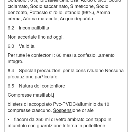
ciclamato, Sodio saccarinato, Simeticone, Sodio
benzoato, Potassio s' rb lo, etanolo (96%), Aroma
crema, Aroma maracuia, Acqua depurata.
6.2 Incompatibilita
Non accertate fino ad oggi.
6.3 Validita
Per tutte le confezioni : 60 mesi a confezio. .amento
integro.
6.4 Speciali precauzioni per la cons rvaJone Nessuna
+
precauzione par
icclare.
6.5 Natura del contenitore
Compresse mastiia
bi.j
blisters di accoppiato Pvc-PVDC/alluminio da 10
compresse ciascuno.
Sospens
ione or ale
• flaconi da 250 ml di vetro ambrato con tappo in
alluminio con guarnizione interna in polietilene.