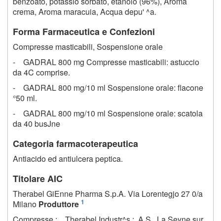
benzoato, potassio sorbato, etanolo (96%), Aroma
crema, Aroma maracuia, Acqua depu' ^a.
Forma Farmaceutica e Confezioni
Compresse masticabili, Sospensione orale
- GADRAL 800 mg Compresse masticabili: astuccio
da 4C comprise.
- GADRAL 800 mg/10 ml Sospensione orale: flacone
°50 ml.
- GADRAL 800 mg/10 ml Sospensione orale: scatola
da 40 busJne
Categoria farmacoterapeutica
Antiacido ed antiulcera peptica.
Titolare AIC
Therabel GiEnne Pharma S.p.A. Via Lorentegjo 27 0/a
1
Milano
Produttore
Compresse : Therabel Industr^s ; .A.S., La Seyne sur