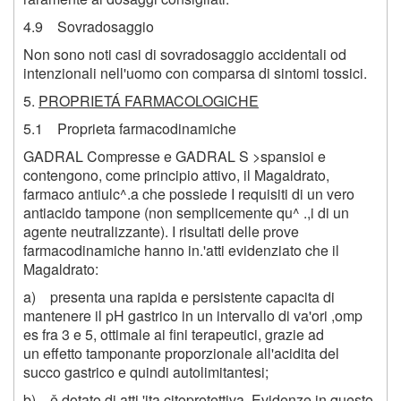
4.9 Sovradosaggio
Non sono noti casi di sovradosaggio accidentali od
intenzionali nell'uomo con comparsa di sintomi tossici.
5.
PROPRIETÁ FARMACOLOGICHE
5.1 Proprieta farmacodinamiche
GADRAL Compresse e GADRAL S >spansioi e
contengono, come principio attivo, il Magaldrato,
farmaco antiulc^.a che possiede I requisiti di un vero
antiacido tampone (non semplicemente qu^ .,i di un
agente neutralizzante). I risultati delle prove
farmacodinamiche hanno in.'atti evidenziato che il
Magaldrato:
a) presenta una rapida e persistente capacita di
mantenere il pH gastrico in un intervallo di va'ori ,omp
es fra
3
e 5, ottimale ai fini terapeutici, grazie ad
un effetto tamponante proporzionale all'acidita del
succo gastrico e quindi autolimitantesi;
b) ě dotato di atti 'ita citoprotettiva. Evidenze in questo