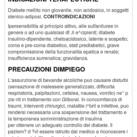
Diabete mellito non giovanile, non acidosico, in soggetti
stenico-adiposi.
CONTROINDICAZIONI
Ipersensibilita al principio attivo, alle sulfaniluree in
genere o ad uno qualsiasi df ,li e^cipienti; diabete
insulino-dipendente, chetoacidosico, latente e sospetto;
coma e pre-coma diabetico, stati prediabetici, grave
compromissione della funzionalita epatica e renale;
insufficienza surrenalica; gravidanza.
PRECAUZIONI DIMPIEGO
L'assunzione di bevande alcoliche puo causare disturbi
(sensazione di malessere generalizzato, difficolta
respiratoria, palpitazioni, cefalea, nausea, vomito) ne’' p
zie nti in trattamento con Gliboral. In concomitanza di
traumi, interventi chirurgici, malattie i^bril e infettive, puo
rendersi necessaria una sospensione del trattamento e
la temporanea somministrazione di insulina
per ottenere un adeguato controllo del diabete. Il
paziem? d ?vl essere istruito dal medico a riconoscere i