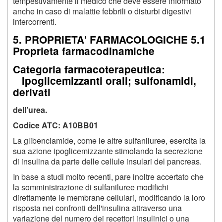
tempestivamente il medico che deve essere informato
anche in caso di malattie febbrili o disturbi digestivi
intercorrenti.
5. PROPRIETA' FARMACOLOGICHE 5.1
Proprieta farmacodinamiche
Categoria farmacoterapeutica:
Ipoglicemizzanti orali; sulfonamidi,
derivati
dell’urea.
Codice ATC: A10BB01
La glibenclamide, come le altre sulfaniluree, esercita la
sua azione ipoglicemizzante stimolando la secrezione
di insulina da parte delle cellule insulari del pancreas.
In base a studi molto recenti, pare inoltre accertato che
la somministrazione di sulfaniluree modifichi
direttamente le membrane cellulari, modificando la loro
risposta nei confronti dell'insulina attraverso una
variazione del numero dei recettori insulinici o una