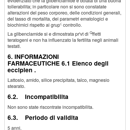
evidenziato che la glibenclamide e dotata di una buona
tollerabilita; in particolare non si sono constatate
alterazioni del peso corporeo, delle condizioni generali,
del tasso di mortalita, dei parametri ematologici e
;
biochimici rispetto ai grup'
controllo.
Q
La glibenclamide si e dimostrata pr'vt di
ffetti
teratogeni e non ha influenzato la fertilita negli animali
testati.
6. INFORMAZIONI
FARMACEUTICHE 6.1 Elenco degli
eccipien .
Lattosio, amido, silice precipitata, talco, magnesio
stearato.
6.2. Incompatibilita
Non sono state riscontrate incompatibilita.
6.3. Periodo di validita
5 anni.