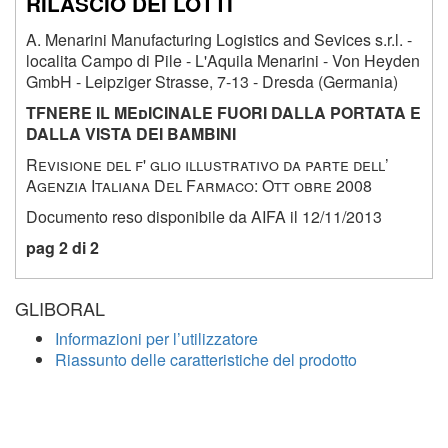
RILASCIO DEI LOTTI
A. Menarini Manufacturing Logistics and Sevices s.r.l. -
localita Campo di Pile - L'Aquila Menarini - Von Heyden
GmbH - Leipziger Strasse, 7-13 - Dresda (Germania)
T
FNERE IL
MEdICINALE
FUORI DALLA PORTATA E
DALLA VISTA DEI BAMBINI
R
evisione del f' glio illustrativo da parte dell
’
A
genzia
I
taliana
D
el
F
armaco
: O
tt obre
2008
Documento reso disponibile da AIFA il 12/11/2013
pag 2 di 2
GLIBORAL
Informazioni per l’utilizzatore
Riassunto delle caratteristiche del prodotto