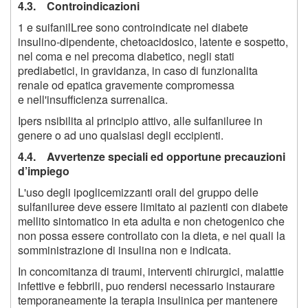
4.3. Controindicazioni
1 e suifanilLree sono controindicate nel diabete
insulino-dipendente, chetoacidosico, latente e sospetto,
nel coma e nel precoma diabetico, negli stati
prediabetici, in gravidanza, in caso di funzionalita
renale od epatica gravemente compromessa
e nell'insufficienza surrenalica.
Ipers nsibilita al principio attivo, alle sulfaniluree in
genere o ad uno qualsiasi degli eccipienti.
4.4. Avvertenze speciali ed opportune precauzioni
d’impiego
L'uso degli ipoglicemizzanti orali del gruppo delle
sulfaniluree deve essere limitato ai pazienti con diabete
mellito sintomatico in eta adulta e non chetogenico che
non possa essere controllato con la dieta, e nei quali la
somministrazione di insulina non e indicata.
In concomitanza di traumi, interventi chirurgici, malattie
infettive e febbrili, puo rendersi necessario instaurare
temporaneamente la terapia insulinica per mantenere