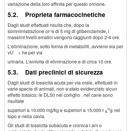
variazione della loro affinita per questo ormone.
5.2. Proprieta farmacocinetiche
Dagli studi effettuati risulta che, dopo la
somministrazione or-'e di 5 mg di glibenclamide, i
massimi livelli ematici vengono raggiunti dopo 2-4 ore.
L'eliminazione, sotto forma di metaboliti, avviene sia per
vU < he per via
urinaria. L'emivita di eliminazione e di circa 10 ore.
5.3. Dati preclinici di sicurezza
Dagli studi di tossicita acuta per via orale, effettuati in
varie specie di animali, non e stato evidenziato alcun
effetto tossico; le DL50 nel coihglio . nel cane sono
risultate
v
superiori a 10.000 mg/kg e superiori a 15.000 r
'
g nel
&
topo e nella cavia.
Gli studi di tossicita subacuta e cronica i.am o