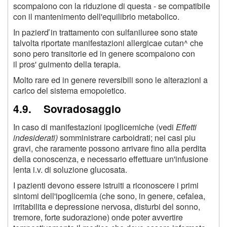
scompaiono con la riduzione di questa - se compatibile
con il mantenimento dell'equilibrio metabolico.
In pazierď in trattamento con sulfaniluree sono state
talvolta riportate manifestazioni allergicae cutan^ che
sono pero transitorie ed in genere scompaiono con
il pros' guimento della terapia.
Molto rare ed in genere reversibili sono le alterazioni a
carico del sistema emopoietico.
4.9. Sovradosaggio
In caso di manifestazioni ipoglicemiche (vedi
Effetti
indesiderati)
somministrare carboidrati; nei casi piu
gravi, che raramente possono arrivare fino alla perdita
della conoscenza, e necessario effettuare un'infusione
lenta i.v. di soluzione glucosata.
I pazienti devono essere istruiti a riconoscere i primi
sintomi dell'ipoglicemia (che sono, in genere, cefalea,
irritabilita e depressione nervosa, disturbi del sonno,
tremore, forte sudorazione) onde poter avvertire