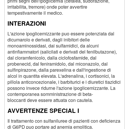
primi segni dell'ipoglicemia (cefalea, sudorazione,
irritabilita, tremore) onde poter avvertire
tempestivamente il medico.
INTERAZIONI
L'azione ipoglicemizzante puo essere potenziata dal
dicumarolo e derivati, dagli inibitori delle
monoaminossidasi, dai sulfamidici, da alcuni
antinfiammatori (salicilati e derivati del fenilbutazone),
dal cloramfenicolo, dalla ciclofosfamide, dal
probenecid, dal feniramidolo, dal miconazolo, dal
sulfinpirazone, dalla parexelina e dall'ingestione di
alcol in quantita elevata. L'adrenalina, i cortisonici, la
pillola anticoncezionale, i barbiturici e i diuretici tiazidici
possono invece ridurne l'azione ipoglicemizzante. La
contemporanea somministrazione di beta-
bloccanti deve essere attuata con cautela.
AVVERTENZE SPECIAL I
Il trattamento con sulfaniluree di pazienti con deficienza
di G6PD puo portare ad anemia emolitica.