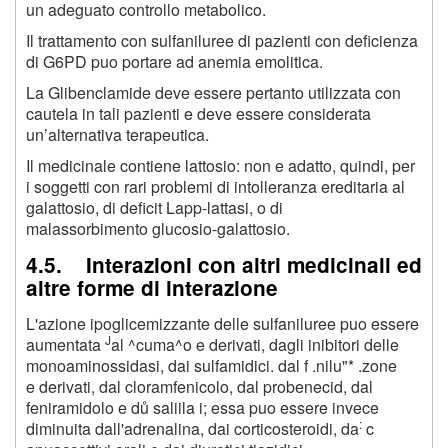
un adeguato controllo metabolico.
Il trattamento con sulfaniluree di pazienti con deficienza
di G6PD puo portare ad anemia emolitica.
La Glibenclamide deve essere pertanto utilizzata con
cautela in tali pazienti e deve essere considerata
un’alternativa terapeutica.
Il medicinale contiene lattosio: non e adatto, quindi, per
i soggetti con rari problemi di intolleranza ereditaria al
galattosio, di deficit Lapp-lattasi, o di
malassorbimento glucosio-galattosio.
4.5. Interazioni con altri medicinali ed
altre forme di interazione
L'azione ipoglicemizzante delle sulfaniluree puo essere
J
aumentata
al ^cuma^o e derivati, dagli inibitori delle
monoaminossidasi, dai sulfamidici. dal f .nilu"* .zone
e derivati, dal cloramfenicolo, dal probenecid, dal
feniramidolo e dů saliila i; essa puo essere invece
:
diminuita dall'adrenalina, dai corticosteroidi, da
c