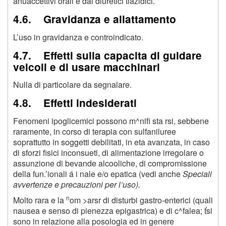
anuaccettivi orali e dai diuretici tiazidici.
4.6. Gravidanza e allattamento
L’uso in gravidanza e controindicato.
4.7. Effetti sulla capacita di guidare
veicoli e di usare macchinari
Nulla di particolare da segnalare.
4.8. Effetti indesiderati
Fenomeni ipoglicemici possono m^nifi sta rsi, sebbene
raramente, in corso di terapia con sulfaniluree
soprattutto in soggetti debilitati, in eta avanzata, in caso
di sforzi fisici inconsueti, di alimentazione irregolare o
assunzione di bevande alcooliche, di compromissione
della fun.’ionali á i nale e/o epatica (vedi anche
Speciali
avvertenze e precauzioni per l’uso).
n
Molto rara e la
om >arsr di disturbi gastro-enterici (quali
nausea e senso di pienezza epigastrica) e di c^falea; ťsi
sono in relazione alla posologia ed in genere