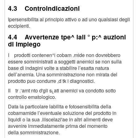
4.3 Controindicazioni
Ipersensibilita al principio attivo o ad uno qualsiasi degli
eccipienti.
4.4 Avvertenze tpe^ iali ° p:^ auzioni
di impiego
+
I prodotti contenen
i cobam .mide non dovrebbero
essere somministrati a soggetti anemici se non sulla
base di indagini volte a stabilire l’esatta natura
dell’anemia. Una somministrazione non mirata del
prodotto puo condurre ,d tk i diagnostici.
II tr .‘amt nto d'gli s
ati anemici va condotto sotto
L
controllo ematologico.
Data la particolare labilita e fotosensibilita della
cobamamide l’eventuale soluzione del prodotto in
liquidi o la sua .iiiscelazi'ae in altri alimenti deve
avvenire immediatamente prima del momento
della somministrazione.