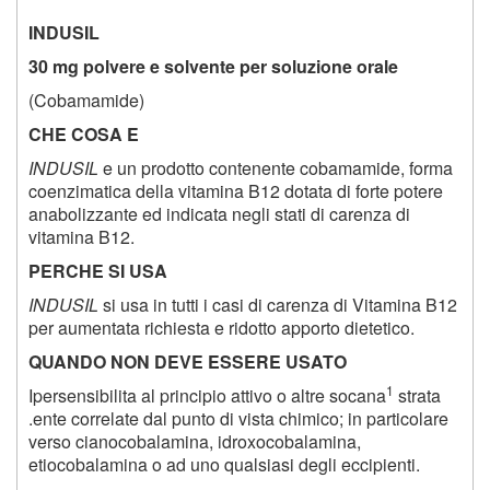
INDUSIL
30 mg polvere e solvente per soluzione orale
(Cobamamide)
CHE COSA E
INDUSIL
e un prodotto contenente cobamamide, forma
coenzimatica della vitamina B
12
dotata di forte potere
anabolizzante ed indicata negli stati di carenza di
vitamina B
12
.
PERCHE SI USA
INDUSIL
si usa in tutti i casi di carenza di Vitamina B
12
per aumentata richiesta e ridotto apporto dietetico.
QUANDO NON DEVE ESSERE USATO
1
Ipersensibilita al principio attivo o altre socana
strata
.ente correlate dal punto di vista chimico; in particolare
verso cianocobalamina, idroxocobalamina,
etiocobalamina o ad uno qualsiasi degli eccipienti.