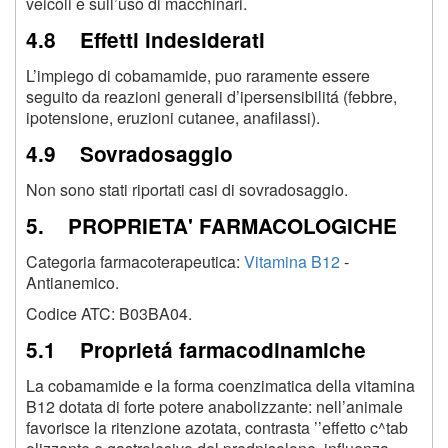
veicoli e sull’uso di macchinari.
4.8 Effetti indesiderati
L’impiego di cobamamide, puo raramente essere
seguito da reazioni generali d’ipersensibilitá (febbre,
ipotensione, eruzioni cutanee, anafilassi).
4.9 Sovradosaggio
Non sono stati riportati casi di sovradosaggio.
5. PROPRIETA' FARMACOLOGICHE
Categoria farmacoterapeutica:
Vitamina B12
-
Antianemico.
Codice ATC: B03BA04.
5.1 Proprietá farmacodinamiche
La cobamamide e la forma coenzimatica della vitamina
B12 dotata di forte potere anabolizzante: nell’animale
favorisce la ritenzione azotata, contrasta ’’effetto c^tab