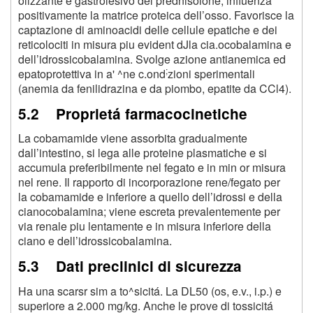
olizzante e gastrolesivo del prednisolone, influenza
positivamente la matrice proteica dell’osso. Favorisce la
captazione di aminoacidi delle cellule epatiche e dei
reticolociti in misura piu evident dJla cia.ocobalamina e
dell’idrossicobalamina. Svolge azione antianemica ed
;
epatoprotettiva in a' ^ne c.ond
zioni sperimentali
(anemia da fenilidrazina e da piombo, epatite da CCl
4
).
5.2 Proprietá farmacocinetiche
La cobamamide viene assorbita gradualmente
dall’intestino, si lega alle proteine plasmatiche e si
accumula preferibilmente nel fegato e in min or misura
nel rene. Il rapporto di incorporazione rene/fegato per
la cobamamide e inferiore a quello dell’idrossi e della
cianocobalamina; viene escreta prevalentemente per
via renale piu lentamente e in misura inferiore della
ciano e dell’idrossicobalamina.
5.3 Dati preclinici di sicurezza
Ha una scarsr sim a to^sicitá. La DL
50
(os, e.v., i.p.) e
superiore a 2.000 mg/kg. Anche le prove di tossicitá