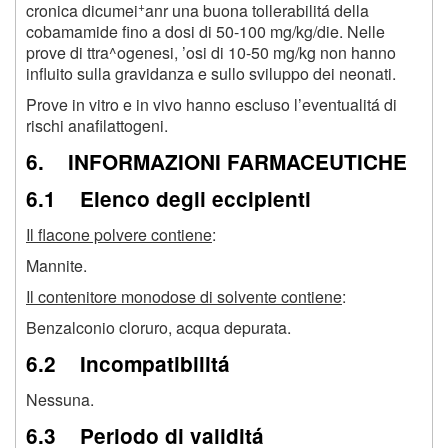
+
cronica dicumei
anr una buona tollerabilitá della
cobamamide fino a dosi di 50-100 mg/kg/die. Nelle
prove di ttra^ogenesi, ’osi di 10-50 mg/kg non hanno
influito sulla gravidanza e sullo sviluppo dei neonati.
Prove in vitro e in vivo hanno escluso l’eventualitá di
rischi anafilattogeni.
6. INFORMAZIONI FARMACEUTICHE
6.1 Elenco degli eccipienti
Il flacone polvere contiene
:
Mannite.
Il contenitore monodose di solvente contiene
:
Benzalconio cloruro, acqua depurata.
6.2 Incompatibilitá
Nessuna.
6.3 Periodo di validitá