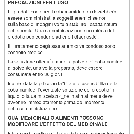
PRECAUZIONI PER L’USO
I prodotti contenenti cobamamide non dovrebbero
essere somministrati a soggetti anemici se non
sulla base di indagini volte a stabilire l’esatta natura
dell’anemia. Una somministrazione non mirata del
prodotto puo condurre ad errori diagnostici.
II trattamento degli stati anemici va condotto sotto
controllo medico.
La soluzione ottenuť umndo la polvere di cobamamide
al solvente, una volta preparata, deve essere
consumata entro
30
gior. i.
Inoltre, data la p-tico'an la’'ilita e fotosensibilita della
cobamamide, l’eventuale soluzione del prodotto in
liquidi o la ua m.'scelazi<_ne in altri alimenti deve
avvenire immediatamente prima del momento
della somministrazione.
QUAI MEdI CINALI O ALIMENTI POSSONO
MODIFICARE L’EFFETTO DEL MEDICINALE
Informare il medico o il farmacista se si e recentemente