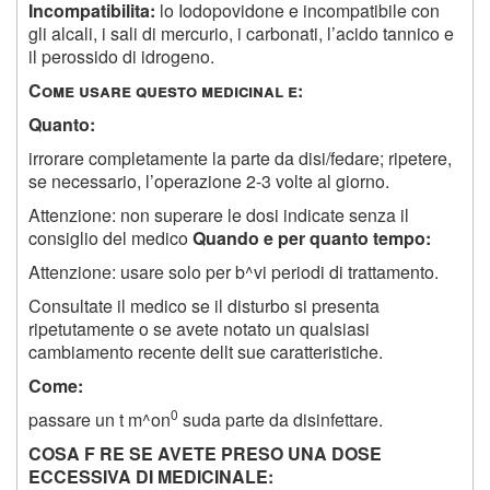
Incompatibilita:
lo Iodopovidone e incompatibile con
gli alcali, i sali di mercurio, i carbonati, l’acido tannico e
il perossido di idrogeno.
C
ome usare questo medicinal e
:
Quanto:
irrorare completamente la parte da disi/fedare; ripetere,
se necessario, l’operazione 2-3 volte al giorno.
Attenzione: non superare le dosi indicate senza il
consiglio del medico
Quando e per quanto tempo:
Attenzione: usare solo per b^vi periodi di trattamento.
Consultate il medico se il disturbo si presenta
ripetutamente o se avete notato un qualsiasi
cambiamento recente dellt sue caratteristiche.
Come:
0
passare un t m^on
su
d
a parte da disinfettare.
C
OSA F RE SE AVETE PRESO UNA DOSE
ECCESSIVA DI MEDICINALE
: