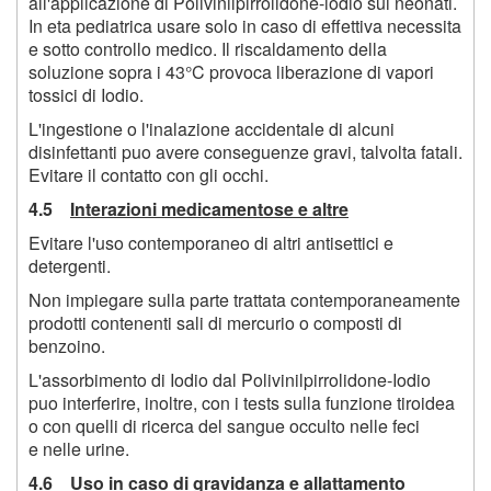
all'applicazione di Polivinilpirrolidone-iodio sui neonati.
In eta pediatrica usare solo in caso di effettiva necessita
e sotto controllo medico. Il riscaldamento della
soluzione sopra i 43°C provoca liberazione di vapori
tossici di Iodio.
L'ingestione o l'inalazione accidentale di alcuni
disinfettanti puo avere conseguenze gravi, talvolta fatali.
Evitare il contatto con gli occhi.
4.5
Interazioni medicamentose e altre
Evitare l'uso contemporaneo di altri antisettici e
detergenti.
Non impiegare sulla parte trattata contemporaneamente
prodotti contenenti sali di mercurio o composti di
benzoino.
L'assorbimento di Iodio dal Polivinilpirrolidone-Iodio
puo interferire, inoltre, con i tests sulla funzione tiroidea
o con quelli di ricerca del sangue occulto nelle feci
e nelle urine.
4.6
Uso in caso di gravidanza e allattamento