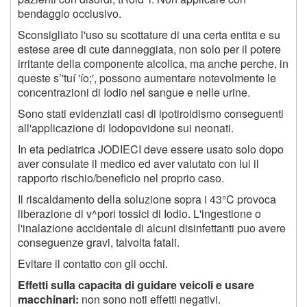
bendaggio occlusivo.
Sconsigliato l'uso su scottature di una certa entita e su
estese aree di cute danneggiata, non solo per il potere
irritante della componente alcolica, ma anche perche, in
queste s’'tuí 'ío;', possono aumentare notevolmente le
concentrazioni di Iodio nel sangue e nelle urine.
Sono stati evidenziati casi di ipotiroidismo conseguenti
all'applicazione di Iodopovidone sui neonati.
In eta pediatrica JODIECI deve essere usato solo dopo
aver consulate il medico ed aver valutato con lui il
rapporto rischio/beneficio nel proprio caso.
Il riscaldamento della soluzione sopra i 43°C provoca
liberazione di v^pori tossici di Iodio. L'ingestione o
l'inalazione accidentale di alcuni disinfettanti puo avere
conseguenze gravi, talvolta fatali.
Evitare il contatto con gli occhi.
Effetti sulla capacita di guidare veicoli e usare
macchinari:
non sono noti effetti negativi.