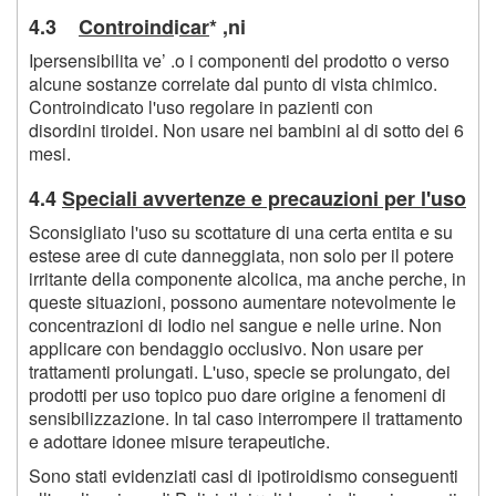
4.3
Controind
i
car
* ,ni
Ipersensibilita ve’ .o i componenti del prodotto o verso
alcune sostanze correlate dal punto di vista chimico.
Controindicato l'uso regolare in pazienti con
disordini tiroidei. Non usare nei bambini al di sotto dei 6
mesi.
4.4
Speciali avvertenze e precauzioni per l'uso
Sconsigliato l'uso su scottature di una certa entita e su
estese aree di cute danneggiata, non solo per il potere
irritante della componente alcolica, ma anche perche, in
queste situazioni, possono aumentare notevolmente le
concentrazioni di Iodio nel sangue e nelle urine. Non
applicare con bendaggio occlusivo. Non usare per
trattamenti prolungati. L'uso, specie se prolungato, dei
prodotti per uso topico puo dare origine a fenomeni di
sensibilizzazione. In tal caso interrompere il trattamento
e adottare idonee misure terapeutiche.
Sono stati evidenziati casi di ipotiroidismo conseguenti