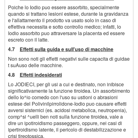
Poiche lo Iodio puo essere assorbito, specialmente
quando si trattano lesioni estese, durante la gravidanza
e l'allattamento il prodotto va usato solo in caso di
effettiva necessita e sotto controllo medico; infatti, lo
Iodio assorbito puo attraversare la placenta ed essere
escreto con il latte.
4.7
Effetti sulla guida e sull'uso di macchine
Non sono noti gli effetti negativi sulle capacita di guidae
t suAuso delle macchine.
4.8
Effetti indesiderati
Lo JODIECI, per gli usi a cui e destinato, non inibisce
significativamente la funzione tiroidea. Un assorbimento
dello Io^io comedo con l'uso su ustioni o abrasioni
estese del Polivinilpirrolidone-Iodio puo causare effetti
avversi sistemici (es. acidosi metabolica, neutropenia),
comp^si ^uelli ben noti sulla funzione tiroidea, vale a
dire un ipotiroidismo passeggero, oppure, nei casi di
ipertiroidismo latente, il pericolo di destabilizzazione e
crisi tireotossica.