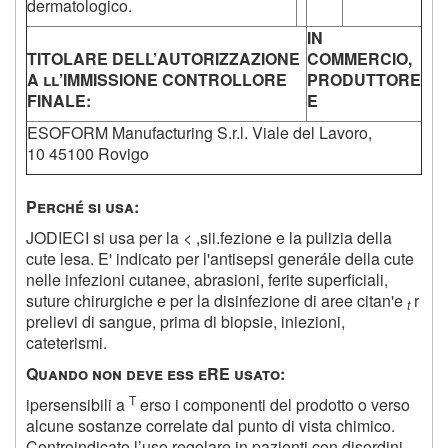
dermatologico.
IN
T
ITOLARE DELL
’
AUTORIZZAZIONE
COMMERCIO
,
A ll
’
IMMISSIONE CONTROLLORE
PRODUTTORE
FINALE
:
E
ESOFORM Manufacturing S.r.l. Viale del Lavoro,
10 45100 Rovigo
P
erché si usa
:
JODIECI si usa per la
<
,sii.fezione e la pulizia della
cute lesa. E' indicato per l'antisepsi generále della cute
nelle infezioni cutanee, abrasioni, ferite superficiali,
suture chirurgiche e per la disinfezione di aree citan'e
r
t
prelievi di sangue, prima di biopsie, iniezioni,
cateterismi.
Q
uando non deve ess eRE usato
:
T
ipersensibili a
erso i componenti del prodotto o verso
alcune sostanze correlate dal punto di vista chimico.
Controindicato l’uso regolare in pazienti con disordini