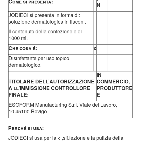
C
ome si presenta
:
N
JODIECI si presenta in forma di:
soluzione dermatologica in flaconi.
Il contenuto della confezione e di
1000 ml.
C
he cosa é
:
x
Disinfettante per uso topico
dermatologico.
IN
T
ITOLARE DELL
’
AUTORIZZAZIONE
COMMERCIO
,
A ll
’
IMMISSIONE CONTROLLORE
PRODUTTORE
FINALE
:
E
ESOFORM Manufacturing S.r.l. Viale del Lavoro,
10 45100 Rovigo
P
erché si usa
:
JODIECI si usa per la
<
,sii.fezione e la pulizia della