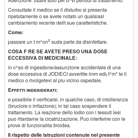
Attenzione: usare solo per b^vi periodi di trattamento.
Consultate il medico se il disturbo si presenta
ripetutamente o se avete notato un qualsiasi
cambiamento recente dellt sue caratteristiche.
Come:
0
passare un t m^on
su
d
a parte da disinfettare.
C
OSA F RE SE AVETE PRESO UNA DOSE
ECCESSIVA DI MEDICINALE
:
in c^so di ingesdone/assunzione accidentale di una
dose eccessiva di JODIECI avvertite imm edi
t^m" te il
t
medico o rivolgetevi al piu vicino ospedale.
E
ffetti indesiderati
:
e possibile il verificarsi, in qualche caso, di intolleranza
(bruciore o irritazione); in tal caso sospendere il
trattamento. La reazione dello Iodio con i tessuti lesi
puo ritardarne la cicatrizzazione. Puo interferire con le
prove di funzionalita tiroidea.
Il rispetto delle istruzioni contenute nel presente