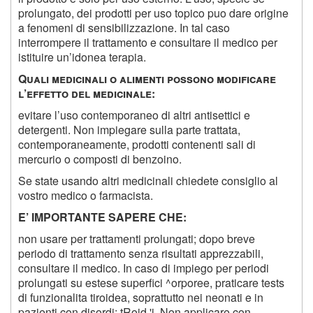
prolungato, dei prodotti per uso topico puo dare origine
a fenomeni di sensibilizzazione. In tal caso
interrompere il trattamento e consultare il medico per
istituire un’idonea terapia.
Q
uali medicinali o alimenti possono modificare
l
’
effetto del medicinale
:
evitare l’uso contemporaneo di altri antisettici e
detergenti. Non impiegare sulla parte trattata,
contemporaneamente, prodotti contenenti sali di
mercurio o composti di benzoino.
Se state usando altri medicinali chiedete consiglio al
vostro medico o farmacista.
E’
IMPORTANTE SAPERE CHE
:
non usare per trattamenti prolungati; dopo breve
periodo di trattamento senza risultati apprezzabili,
consultare il medico. In caso di impiego per periodi
prolungati su estese superfici ^orporee, praticare tests
di funzionalita tiroidea, soprattutto nei neonati e in
pazienti con disordi; tRoid 'i. Non applicare con