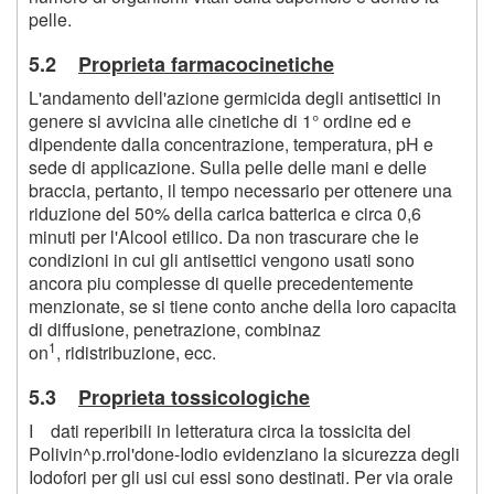
pelle.
5.2
Proprieta farmacocinetiche
L'andamento dell'azione germicida degli antisettici in
genere si avvicina alle cinetiche di 1° ordine ed e
dipendente dalla concentrazione, temperatura, pH e
sede di applicazione. Sulla pelle delle mani e delle
braccia, pertanto, il tempo necessario per ottenere una
riduzione del 50% della carica batterica e circa 0,6
minuti per l'Alcool etilico. Da non trascurare che le
condizioni in cui gli antisettici vengono usati sono
ancora piu complesse di quelle precedentemente
menzionate, se si tiene conto anche della loro capacita
di diffusione, penetrazione, combinaz
1
on
, ridistribuzione, ecc.
5.3
Proprieta tossicologiche
I dati reperibili in letteratura circa la tossicita del
Polivin^p.rrol'done-Iodio evidenziano la sicurezza degli
Iodofori per gli usi cui essi sono destinati. Per via orale