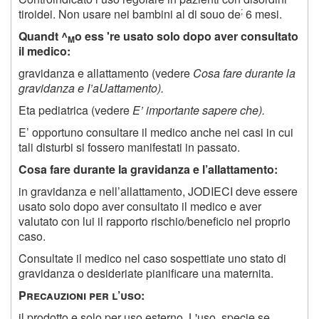
;
tiroidei. Non usare nei bambini al di souo de
6 mesi.
Quandt ^
o ess 're usato solo dopo aver consultato
M
il medico:
gravidanza e allattamento (vedere
Cosa fare durante la
gravidanza e I’aUattamento).
Eta pediatrica (vedere
E’ importante sapere che).
E’ opportuno consultare il medico anche nei casi in cui
tali disturbi si fossero manifestati in passato.
Cosa fare durante la gravidanza e l’allattamento:
in gravidanza e nell’allattamento, JODIECI deve essere
usato solo dopo aver consultato il medico e aver
valutato con lui il rapporto rischio/beneficio nel proprio
caso.
Consultate il medico nel caso sospettiate uno stato di
gravidanza o desideriate pianificare una maternita.
P
recauzioni per l
’
uso
:
il prodotto e solo per uso esterno. L'uso, specie se