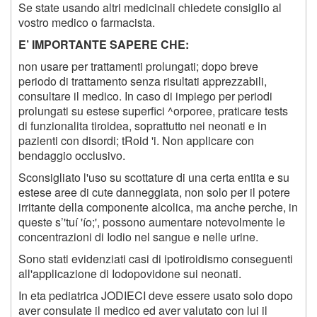
Se state usando altri medicinali chiedete consiglio al
vostro medico o farmacista.
E’
IMPORTANTE SAPERE CHE
:
non usare per trattamenti prolungati; dopo breve
periodo di trattamento senza risultati apprezzabili,
consultare il medico. In caso di impiego per periodi
prolungati su estese superfici ^orporee, praticare tests
di funzionalita tiroidea, soprattutto nei neonati e in
pazienti con disordi; tRoid 'i. Non applicare con
bendaggio occlusivo.
Sconsigliato l'uso su scottature di una certa entita e su
estese aree di cute danneggiata, non solo per il potere
irritante della componente alcolica, ma anche perche, in
queste s’'tuí 'ío;', possono aumentare notevolmente le
concentrazioni di Iodio nel sangue e nelle urine.
Sono stati evidenziati casi di ipotiroidismo conseguenti
all'applicazione di Iodopovidone sui neonati.
In eta pediatrica JODIECI deve essere usato solo dopo
aver consulate il medico ed aver valutato con lui il