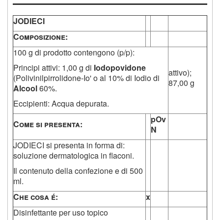
JODIECI
C
omposizione
:
100 g di prodotto contengono (p/p):
Principi attivi: 1,00 g di
Iodopovidone
attivo);
(Polivinilpirrolidone-Io' o al 10% di Iodio di
87,00 g
Alcool
60%.
Eccipienti: Acqua depurata.
pOv
C
ome si presenta
:
N
JODIECI si presenta in forma di:
soluzione dermatologica in flaconi.
Il contenuto della confezione e di 500
ml.
C
he cosa é
:
x
Disinfettante per uso topico