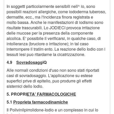
In soggetti particolarmente sensibili nell^ io, sono
possibili reazioni allergiche, come iododerma tuberoso,
dermatite, ecc., ma l'incidenza finora registrata e
molto bassa. Anche le manifestazioni di iodismo sono
risultate trascurabili. Lo JODIECI provoca irritazione
delle mucose per la presenza della componente
alcolica. E' possibile il verificarsi, in qualche caso, di
intolleranza (bruciore o irritazione); in tal caso
interrompere il tratím ento. La reazione dello Iodio con i
tessuti lesi puo ritardarne la cicatrizzazione.
4.9
Sovradosa
ggiQ
Alle normali condizioni d'uso non sono stati riportati
casi di sovradosaggio. L'applicazione su estese
superfici prive di epitelio, puo produrre gli effetti
sistemici dello Iodio.
5. PROPRI
ETA' FARMACOLOGICHE
5.1
Proprieta farmacodinamiche
Il Polivinilpirrolidone-Iodio e un complesso in cui lo