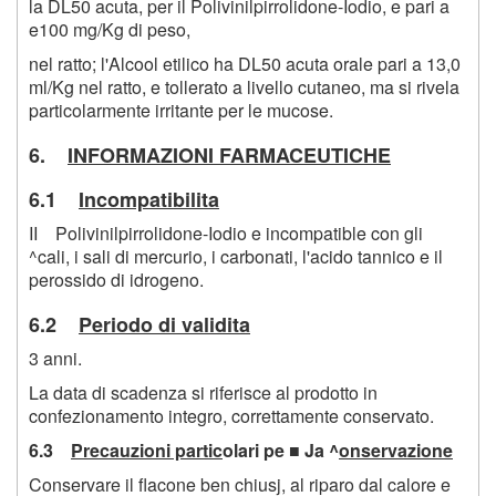
la DL50 acuta, per il Polivinilpirrolidone-Iodio, e pari a
e100 mg/Kg di peso,
nel ratto; l'Alcool etilico ha DL50 acuta orale pari a 13,0
ml/Kg nel ratto, e tollerato a livello cutaneo, ma si rivela
particolarmente irritante per le mucose.
6.
INFORMAZIONI FARMACEUTICHE
6.1
Incompatibilita
II Polivinilpirrolidone-Iodio e incompatible con gli
^cali, i sali di mercurio, i carbonati, l'acido tannico e il
perossido di idrogeno.
6.2
Periodo di validita
3 anni.
La data di scadenza si riferisce al prodotto in
confezionamento integro, correttamente conservato.
6.3
Precauzioni partic
olari pe ■ Ja ^
onservazione
Conservare il flacone ben chiusj, al riparo dal calore e