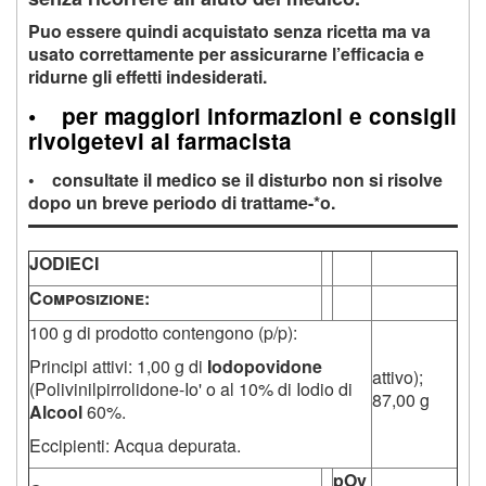
Puo essere quindi acquistato senza ricetta ma va
usato correttamente per assicurarne l’efficacia e
ridurne gli effetti indesiderati.
•
per maggiori informazioni e consigli
rivolgetevi al farmacista
• consultate il medico se il disturbo non si risolve
dopo un breve periodo di trattame-*o.
JODIECI
C
omposizione
:
100 g di prodotto contengono (p/p):
Principi attivi: 1,00 g di
Iodopovidone
attivo);
(Polivinilpirrolidone-Io' o al 10% di Iodio di
87,00 g
Alcool
60%.
Eccipienti: Acqua depurata.
pOv