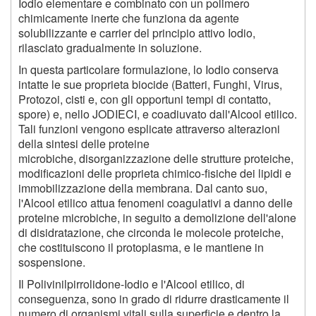
Iodio elementare e combinato con un polimero
chimicamente inerte che funziona da agente
solubilizzante e carrier del principio attivo Iodio,
rilasciato gradualmente in soluzione.
In questa particolare formulazione, lo Iodio conserva
intatte le sue proprieta biocide (Batteri, Funghi, Virus,
Protozoi, cisti e, con gli opportuni tempi di contatto,
spore) e, nello JODIECI, e coadiuvato dall'Alcool etilico.
Tali funzioni vengono esplicate attraverso alterazioni
della sintesi delle proteine
microbiche, disorganizzazione delle strutture proteiche,
modificazioni delle proprieta chimico-fisiche dei lipidi e
immobilizzazione della membrana. Dal canto suo,
l'Alcool etilico attua fenomeni coagulativi a danno delle
proteine microbiche, in seguito a demolizione dell'alone
di disidratazione, che circonda le molecole proteiche,
che costituiscono il protoplasma, e le mantiene in
sospensione.
Il Polivinilpirrolidone-Iodio e l'Alcool etilico, di
conseguenza, sono in grado di ridurre drasticamente il
numero di organismi vitali sulla superficie e dentro la