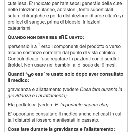
cute lesa. E' indicato per l'antisepsi generále della cute
nelle infezioni cutanee, abrasioni, ferite superficiali,
suture chirurgiche e per la disinfezione di aree citan'e
r
t
prelievi di sangue, prima di biopsie, iniezioni,
cateterismi.
Q
uando non deve ess eRE usato
:
T
ipersensibili a
erso i componenti del prodotto o verso
alcune sostanze correlate dal punto di vista chimico.
Controindicato l’uso regolare in pazienti con disordini
;
tiroidei. Non usare nei bambini al di souo de
6 mesi.
Quandt ^
o ess 're usato solo dopo aver consultato
M
il medico:
gravidanza e allattamento (vedere
Cosa fare durante la
gravidanza e I’aUattamento).
Eta pediatrica (vedere
E’ importante sapere che).
E’ opportuno consultare il medico anche nei casi in cui
tali disturbi si fossero manifestati in passato.
Cosa fare durante la gravidanza e l’allattamento: