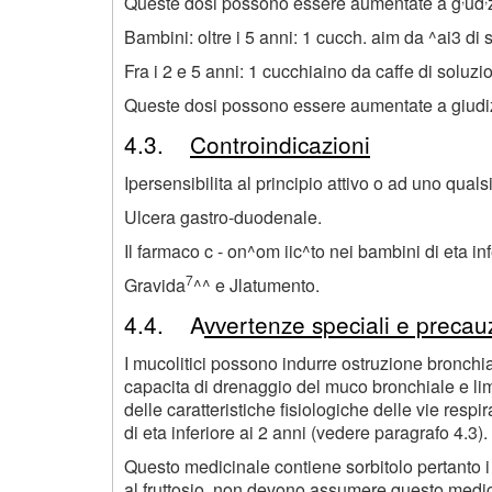
Queste dosi possono essere aumentate a g
ud
Bambini: oltre i 5 anni: 1 cucch. aim da ^ai3 di 
Fra i 2 e 5 anni: 1 cucchiaino da caffe di soluzio
Queste dosi possono essere aumentate a giudiz
4.3.
Controindicazioni
Ipersensibilita al principio attivo o ad uno qualsi
Ulcera gastro-duodenale.
Il farmaco c - on^om iic^to nei bambini di eta inf
7
Gravida
^^ e Jlatumento.
4.4. A
vvertenze speciali e precau
I mucolitici possono indurre ostruzione bronchiale
capacita di drenaggio del muco bronchiale e lim
delle caratteristiche fisiologiche delle vie resp
di eta inferiore ai 2 anni (vedere paragrafo 4.3).
Questo medicinale contiene sorbitolo pertanto i p
al fruttosio, non devono assumere questo medic