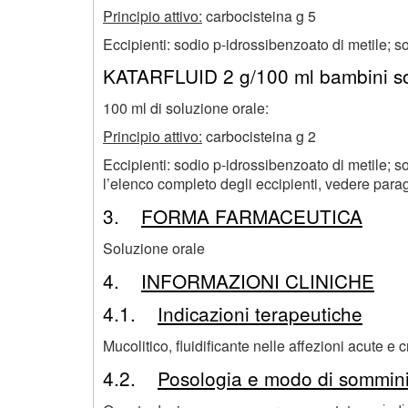
Principio attivo:
carbocisteina g 5
Eccipienti: sodio p-idrossibenzoato di metile; so
KATARFLUID 2 g/100 ml bambini so
100 ml di soluzione orale:
Principio attivo:
carbocisteina g 2
Eccipienti: sodio p-idrossibenzoato di metile; s
l’elenco completo degli eccipienti, vedere parag
3.
FORMA FARMACEUTICA
Soluzione orale
4.
INFORMAZIONI CLINICHE
4.1.
Indicazioni terapeutiche
Mucolitico, fluidificante nelle affezioni acute e 
4.2.
Posologia e modo di sommini
;
;