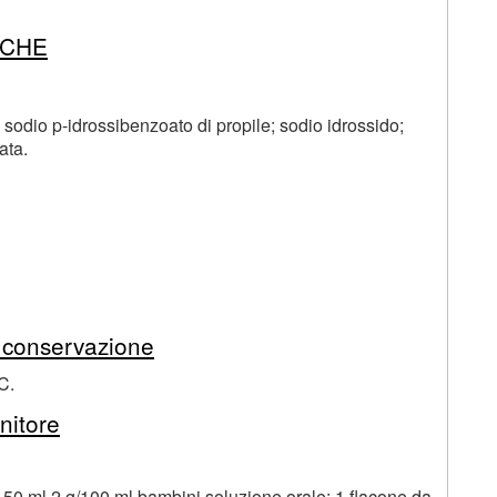
ICHE
; sodio p-idrossibenzoato di propile; sodio idrossido;
ata.
a conservazione
C.
nitore
 150 ml 2 g/100 ml bambini soluzione orale: 1 flacone da