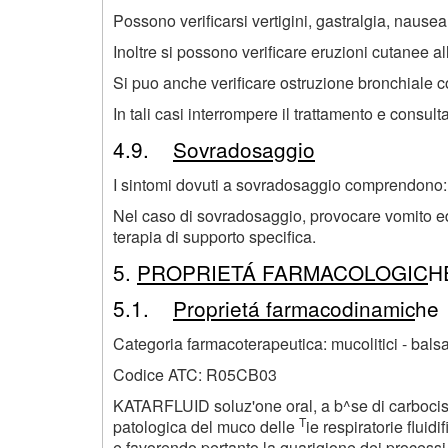
Possono verificarsi vertigini, gastralgia, nausea, 
Inoltre si possono verificare eruzioni cutanee al
Si puo anche verificare ostruzione bronchiale 
In tali casi interrompere il trattamento e consult
4.9.
Sovradosaggio
I sintomi dovuti a sovradosaggio comprendono: m
Nel caso di sovradosaggio, provocare vomito e
terapia di supporto specifica.
5.
PROPRIETÁ FARMACOLOGIC
H
5.1.
Proprietá farmacodinamic
he
Categoria farmacoterapeutica: mucolitici - balsa
Codice ATC: R05CB03
KATARFLUID soluz'one oral, a b^se di carbocist
T
patologica del muco delle
ie respiratorie flui
e favorendo pertanto la guarigione dei processi