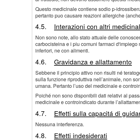
Questo medicinale contiene sodio p-idrossibenz
pertanto puo causare reazioni allergiche (anche 
4.5.
Interazioni con altri medicina
Non sono note, allo stato attuale delle conoscen
carbocisteina e i piu comuni farmaci d'impiego n
inferiori, ne con alimenti.
4.6.
Gravidanza e allattamento
Sebbene il principio attivo non risulti né terat
sulla funzione riproduttiva nell’animale, non so
umana. Pertanto l’uso del medicinale e controin
Poiché non sono disponibili dati relativi al pass
medicinale e controindicato durante l’allattame
4.7.
Effetti sulla capacitá di guida
Nessuna interferenza.
4.8.
Effetti indesiderati