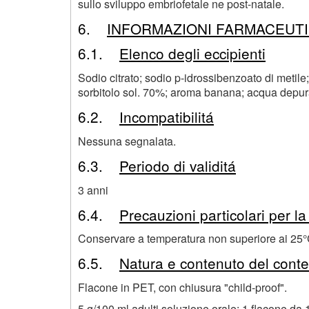
sullo sviluppo embriofetale ne post-natale.
6.
INFORMAZIONI FARMACEUT
6.1.
Elenco degli eccipienti
Sodio citrato; sodio p-idrossibenzoato di metile
sorbitolo sol. 70%; aroma banana; acqua depur
6.2.
Incompatibilitá
Nessuna segnalata.
6.3.
Periodo di validitá
3 anni
6.4.
Precauzioni particolari per l
Conservare a temperatura non superiore ai 25°
6.5.
Natura e contenuto del conte
Flacone in PET, con chiusura "child-proof".
5 g/100 ml adulti soluzione orale: 1 flacone da