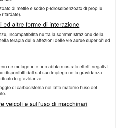
oato di metile e sodio p-idrossibenzoato di propile
ritardate).
li ed altre forme di interazione
ze, incompatibilita ne tra la somministrazione della
ella terapia delle affezioni delle vie aeree superioři ed
ogeno né mutageno e non abbia mostrato effetti negativi
no disponibili dati sul suo impiego nella gravidanza
dicato in gravidanza.
aggio di carbocisteina nel latte materno l’uso del
nto.
re veicoli e sull’uso di macchinari