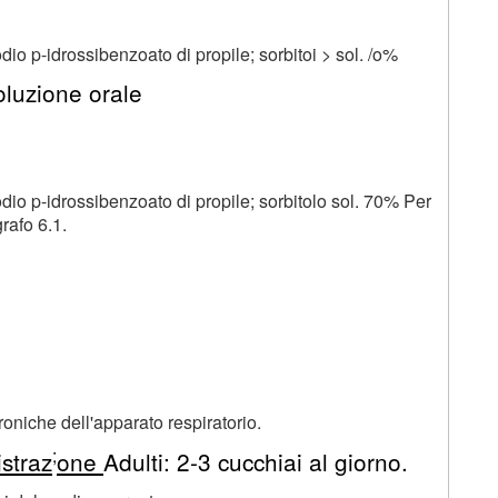
dio p-idrossibenzoato di propile; sorbitoi > sol. /o%
luzione orale
odio p-idrossibenzoato di propile; sorbitolo sol. 70% Per
rafo 6.1.
croniche dell'apparato respiratorio.
;
straz
one
Adulti: 2-3 cucchiai al giorno.