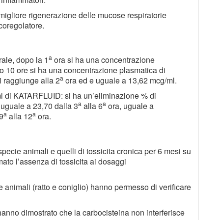
liore rigenerazione delle mucose respiratorie
coregolatore.
a
ale, dopo la 1
ora si ha una concentrazione
po 10 ore si ha una concentrazione plasmatica di
a
i raggiunge alla 2
ora ed e uguale a 13,62 mcg/ml.
ml di KATARFLUID: si ha un’eliminazione % di
a
a
 uguale a 23,70 dalla 3
alla 6
ora, uguale a
a
a
9
alla 12
ora.
i specie animali e quelli di tossicita cronica per 6 mesi su
ato l’assenza di tossicita ai dosaggi
 animali (ratto e coniglio) hanno permesso di verificare
to hanno dimostrato che la carbocisteina non interferisce