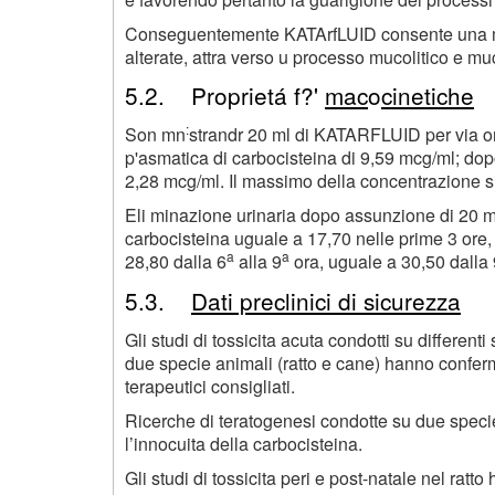
Conseguentemente KATArfLUID consente una mig
alterate, attra verso u processo mucolitico e mu
5.2. Proprietá f?'
mac
o
cinetiche
:
Son mn
strandr 20 ml di KATARFLUID per via or
p'asmatica di carbocisteina di 9,59 mcg/ml; do
2,28 mcg/ml. Il massimo della concentrazione s
Eli minazione urinaria dopo assunzione di 20 
carbocisteina uguale a 17,70 nelle prime 3 ore,
a
a
28,80 dalla 6
alla 9
ora, uguale a 30,50 dalla 
5.3.
Dati preclinici di sicurezza
Gli studi di tossicita acuta condotti su different
due specie animali (ratto e cane) hanno conferm
terapeutici consigliati.
Ricerche di teratogenesi condotte su due specie
l’innocuita della carbocisteina.
Gli studi di tossicita peri e post-natale nel rat