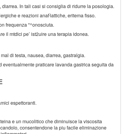
diarrea. In tali casi si consiglia di ridurre la posologia.
;
lergiche e reazioni anaf
lattiche, eritema fisso.
con frequenza "^onosciuta.
are il mtdici pe’ ist2uire una terapia idonea.
al di testa, nausea, diarrea, gastralgia.
d eventualmente praticare lavanda gastrica seguita da
E
mici espettoranti.
eina e un mucolitico che diminuisce la viscosita
dificandolo, consentendone la piu facile eliminazione
 infiammatori.