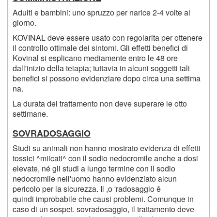
Adulti e bambini: uno spruzzo per narice 2-4 volte al
giorno.
KOVINAL deve essere usato con regolarita per ottenere
il controllo ottimale dei sintomi. Gli effetti benefici di
Kovinal si esplicano mediamente entro le 48 ore
dall'inizio della teiapia; tuttavia in alcuni soggetti tali
benefici si possono evidenziare dopo circa una settima
na.
La durata del trattamento non deve superare le otto
settimane.
SOVRADOSAGGIO
Studi su animali non hanno mostrato evidenza di effetti
tossici ^miicati^ con il sodio nedocromile anche a dosi
elevate, né gli studi a lungo termine con il sodio
nedocromile nell'uomo hanno evidenziato alcun
pericolo per la sicurezza. Il ,o 'radosaggio ě
quindi improbabile che causi problemi. Comunque in
caso di un sospet. sovradosaggio, il trattamento deve