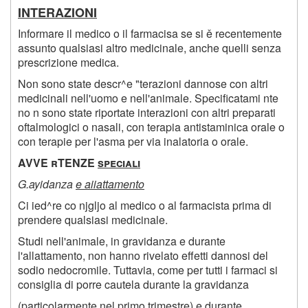
INTERAZIONI
Informare il medico o il farmacisa se si ě recentemente
assunto qualsiasi altro medicinale, anche quelli senza
prescrizione medica.
Non sono state descr^e "terazioni dannose con altri
medicinali nell'uomo e nell'animale. Specificatami nte
no n sono state riportate interazioni con altri preparati
oftalmologici o nasali, con terapia antistaminica orale o
con terapie per l'asma per via inalatoria o orale.
AVVE rTENZE
speciali
G.ayidanza
e aiiattamento
Ci ied^re co njgljo al medico o al farmacista prima di
prendere qualsiasi medicinale.
Studi nell'animale, in gravidanza e durante
l'allattamento, non hanno rivelato effetti dannosi del
sodio nedocromile. Tuttavia, come per tutti i farmaci si
consiglia di porre cautela durante la gravidanza
(particolarmente nel primo trimestre) e durante