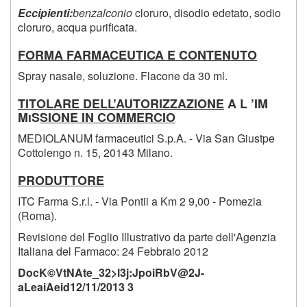
Eccipienti:
benzalconio
cloruro, disodio edetato, sodio
cloruro, acqua purificata.
FORMA FARMACEUTICA E CONTENUTO
Spray nasale, soluzione. Flacone da 30 ml.
TITOLARE DELL’AUTORIZZAZIONE
A L ’IM
MiS
SIONE IN COMMERCIO
MEDIOLANUM farmaceutici S.p.A. - Via San Giustpe
Cottolengo n. 15, 20143 Milano.
PRODUTTORE
ITC Farma S.r.l. - Via Pontii a Km 2 9,00 - Pomezia
(Roma).
Revisione del Foglio Illustrativo da parte dell'Agenzia
Italiana del Farmaco: 24 Febbraio 2012
DocK©VtNAte_32>l3j:JpoiRbV@2J-
aLeaiAeid12/11/2013 3