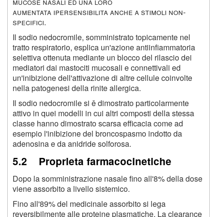
mucose nasali ed una loro
aumentata ipersensibilita anche a stimoli non-
specifici.
Il sodio nedocromile, somministrato topicamente nel
tratto respiratorio, esplica un'azione antiinfiammatoria
selettiva ottenuta mediante un blocco del rilascio dei
mediatori dai mastociti mucosali e connettivali ed
un'inibizione dell'attivazione di altre cellule coinvolte
nella patogenesi della rinite allergica.
Il sodio nedocromile si ě dimostrato particolarmente
attivo in quei modelli in cui altri composti della stessa
classe hanno dimostrato scarsa efficacia come ad
esempio l'inibizione del broncospasmo indotto da
adenosina e da anidride solforosa.
5.2 Proprieta farmacocinetiche
Dopo la somministrazione nasale fino all'8% della dose
viene assorbito a livello sistemico.
Fino all'89% del medicinale assorbito si lega
reversibilmente alle proteine plasmatiche. La clearance