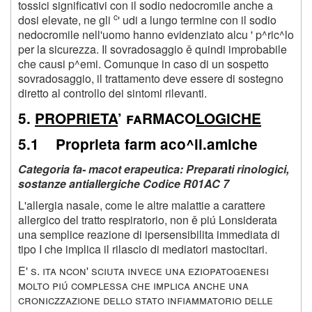
tossici significativi con il sodio nedocromile anche a
c
dosi elevate, ne gli
' udi a lungo termine con il sodio
nedocromile nell'uomo hanno evidenziato alcu ' p^ric^lo
per la sicurezza. Il sovradosaggio ě quindi improbabile
che causi p^emi. Comunque in caso di un sospetto
sovradosaggio, il trattamento deve essere di sostegno
diretto al controllo dei sintomi rilevanti.
5.
PROPRIETA
’ faRMACO
LOGICHE
5.1 Proprieta farm aco^ii.amiche
Categoria fa- macot erapeutica: Preparati rinologici,
sostanze antiallergiche Codice R01AC 7
L'allergia nasale, come le altre malattie a carattere
allergico del tratto respiratorio, non ě piú Lonsiderata
una semplice reazione di ipersensibilita immediata di
tipo I che implica il rilascio di mediatori mastocitari.
E' s. ita ncon' sciuta invece una eziopatogenesi
molto piú complessa che implica anche una
croniczzazione dello stato infiammatorio delle