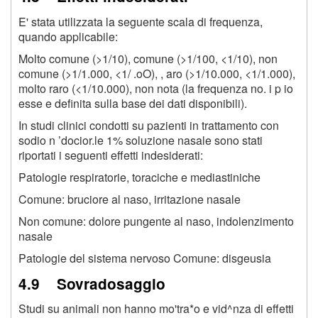
E' stata utilizzata la seguente scala di frequenza,
quando applicabile:
Molto comune (>1/10), comune (>1/100, <1/10), non
comune (>1/1.000, <1/ .oO), , aro (>1/10.000, <1/1.000),
molto raro (<1/10.000), non nota (la frequenza no. i p io
esse e definita sulla base dei dati disponibili).
In studi clinici condotti su pazienti in trattamento con
sodio n ’docior.le 1% soluzione nasale sono stati
riportati i seguenti effetti indesiderati:
Patologie respiratorie, toraciche e mediastiniche
Comune: bruciore al naso, irritazione nasale
Non comune: dolore pungente al naso, indolenzimento
nasale
Patologie del sistema nervoso Comune: disgeusia
4.9 Sovradosaggio
Studi su animali non hanno mo'tra*o e vid^nza di effetti