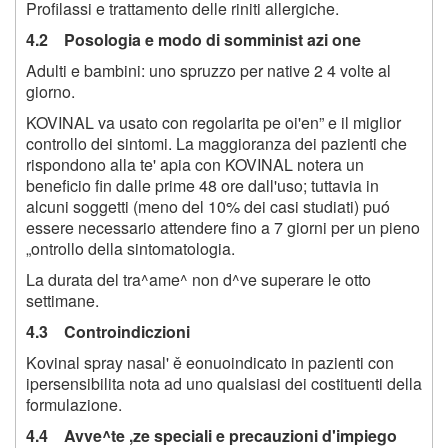
Profilassi e trattamento delle riniti allergiche.
4.2 Posologia e modo di somminist azi one
Adulti e bambini: uno spruzzo per native 2 4 volte al
giorno.
KOVINAL va usato con regolarita pe oi'en” e il miglior
controllo dei sintomi. La maggioranza dei pazienti che
rispondono alla te' apia con KOVINAL notera un
beneficio fin dalle prime 48 ore dall'uso; tuttavia in
alcuni soggetti (meno del 10% dei casi studiati) puó
essere necessario attendere fino a 7 giorni per un pieno
„ontrollo della sintomatologia.
La durata del tra^ame^ non d^ve superare le otto
settimane.
4.3 Controindiczioni
Kovinal spray nasal' ě eonuoindicato in pazienti con
ipersensibilita nota ad uno qualsiasi dei costituenti della
formulazione.
4.4 Avve^te ,ze speciali e precauzioni d'impiego