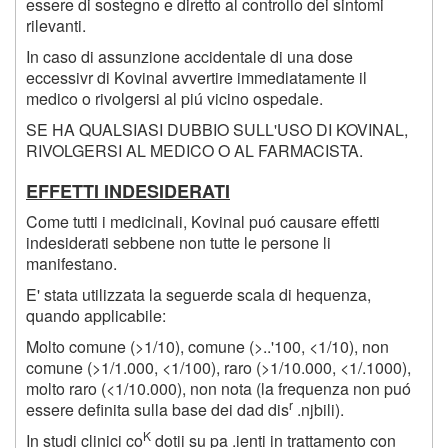
essere di sostegno e diretto al controllo dei sintomi
rilevanti.
In caso di assunzione accidentale di una dose
eccessivr di Kovinal avvertire immediatamente il
medico o rivolgersi al piú vicino ospedale.
SE HA QUALSIASI DUBBIO SULL'USO DI KOVINAL,
RIVOLGERSI AL MEDICO O AL FARMACISTA.
EFFETTI INDESIDERATI
Come tutti i medicinali, Kovinal puó causare effetti
indesiderati sebbene non tutte le persone li
manifestano.
E' stata utilizzata la seguerde scala di hequenza,
quando applicabile:
Molto comune (>1/10), comune (>..'100, <1/10), non
comune (>1/1.000, <1/100), raro (>1/10.000, <1/.1000),
molto raro (<
1
/
10
.
000
), non nota (la frequenza non puó
r
essere definita sulla base dei dad dis
.njbili).
K
In studi clinici co
dotii su pa .ienti in trattamento con