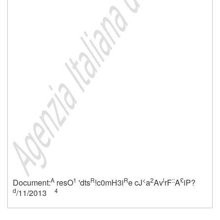
A
1
R
R
<
2
l
::
£
Document:
resO
'dts
!c0mH3i
e cJ
a
Av
rF
A
iP?
d
4
/11/2013