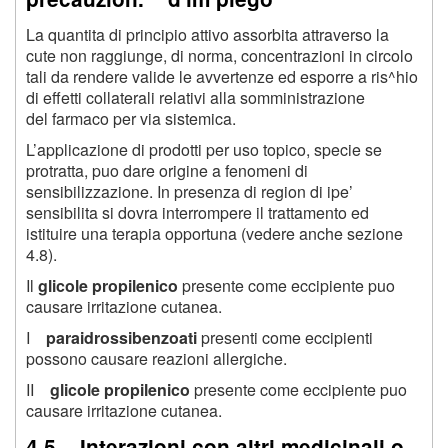
La quantita di principio attivo assorbita attraverso la
cute non raggiunge, di norma, concentrazioni in circolo
tali da rendere valide le avvertenze ed esporre a ris^hio
di effetti collaterali relativi alla somministrazione
del farmaco per via sistemica.
L’applicazione di prodotti per uso topico, specie se
protratta, puo dare origine a fenomeni di
sensibilizzazione. In presenza di region di ipe’
sensibilita si dovra interrompere il trattamento ed
istituire una terapia opportuna (vedere anche sezione
4.8).
Il
glicole propilenico
presente come eccipiente puo
causare irritazione cutanea.
I
paraidrossibenzoati
presenti come eccipienti
possono causare reazioni allergiche.
II
glicole propilenico
presente come eccipiente puo
causare irritazione cutanea.
4.5 Interazioni con altri medicinali o