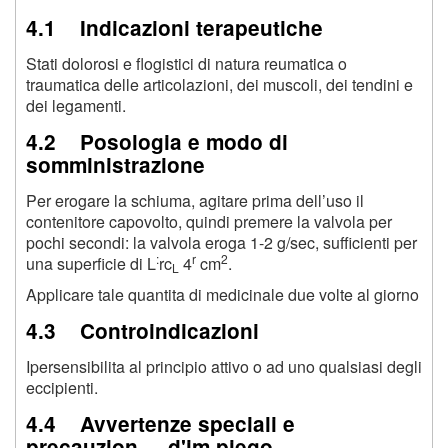
4.1 Indicazioni terapeutiche
Stati dolorosi e flogistici di natura reumatica o
traumatica delle articolazioni, dei muscoli, dei tendini e
dei legamenti.
4.2 Posologia e modo di
somministrazione
Per erogare la schiuma, agitare prima dell’uso il
contenitore capovolto, quindi premere la valvola per
pochi secondi: la valvola eroga 1-2 g/sec, sufficienti per
:
r
2
una superficie di L
rc
4
cm
.
L
Applicare tale quantita di medicinale due volte al giorno
4.3 Controindicazioni
Ipersensibilita al principio attivo o ad uno qualsiasi degli
eccipienti.
4.4 Avvertenze speciali e
precauzion. d'im piego