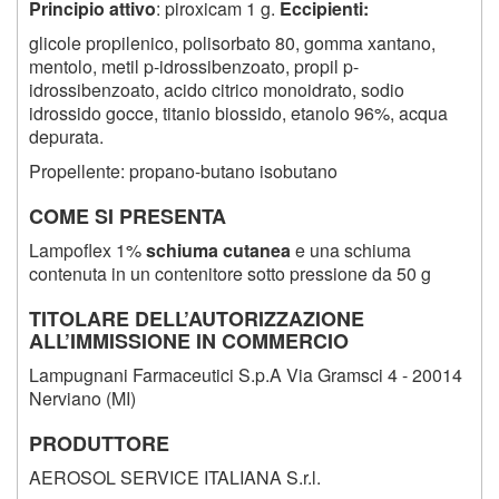
Principio attivo
: piroxicam 1 g.
Eccipienti:
glicole propilenico, polisorbato 80, gomma xantano,
mentolo, metil p-idrossibenzoato, propil p-
idrossibenzoato, acido citrico monoidrato, sodio
idrossido gocce, titanio biossido, etanolo 96%, acqua
depurata.
Propellente: propano-butano isobutano
COME SI PRESENTA
Lampoflex 1%
schiuma cutanea
e una schiuma
contenuta in un contenitore sotto pressione da
50
g
TITOLARE DELL’AUTORIZZAZIONE
ALL’IMMISSIONE IN COMMERCIO
Lampugnani Farmaceutici S.p.A Via Gramsci 4 - 20014
Nerviano (MI)
PRODUTTORE
AEROSOL SERVICE ITALIANA S.r.l.