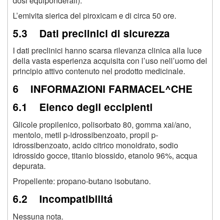
dosi equiponderali).
L’emivita sierica del piroxicam e di circa 50 ore.
5.3 Dati preclinici di sicurezza
I dati preclinici hanno scarsa rilevanza clinica alla luce
della vasta esperienza acquisita con l’uso nell’uomo del
principio attivo contenuto nel prodotto medicinale.
6 INFORMAZIONI FARMACEL^CHE
6.1 Elenco degli eccipienti
Glicole propilenico, polisorbato 80, gomma xai/ano,
mentolo, metil p-idrossibenzoato, propil p-
idrossibenzoato, acido citrico monoidrato, sodio
idrossido gocce, titanio biossido, etanolo 96%, acqua
depurata.
Propellente: propano-butano isobutano.
6.2 Incompatibilitá
Nessuna nota.