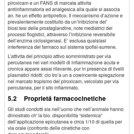
piroxicam e un FANS di marcata attivita
antiinfiammatoria ed analgesica alla quale si associa
an. he un effetto antipiretico. Il meccanismo d’azione e
prevalentemente costituito da un’inibizione del’
biosi.tesi delle prostaglandine, note mediatrici dei
processi flogistici, attraverso l’inibizione reversibile
dell’enzima ciclosigenasi. E’ esclusa qualsiasi
interferenza del farmaco sul sistema ipofisi-surrene.
L’attivita del principio attivo somministrato per via
percutanea nei vari modelli di infiammazione acuta e
cronica appare assai rilevante, pur in presenza di livelli
plasmatici ridotti: cio tro’a un a cowincente spiegazione
nel marcato tropismo del piroxicam, veicolato per via
percutanea, per il sito infiammato.
5.2 Proprietá farmacocinetiche
Gli studi condotti sia nell’uomo che nell’animale hanno
dimostrato ch' la bio. disponibilita “sistemica”
dell’applicazione epicutanea e circa 1/10 di quella per
via orale (confronto delle cinetiche con