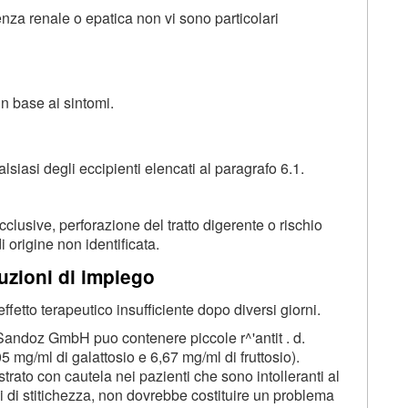
enza renale o epatica non vi sono particolari
n base ai sintomi.
lsiasi degli eccipienti elencati al paragrafo 6.1.
lusive, perforazione del tratto digerente o rischio
 origine non identificata.
uzioni di impiego
ffetto terapeutico insufficiente dopo diversi giorni.
 Sandoz GmbH puo contenere piccole r^'antit . d.
05 mg/ml di galattosio e 6,67 mg/ml di fruttosio).
to con cautela nei pazienti che sono intolleranti al
i di stitichezza, non dovrebbe costituire un problema