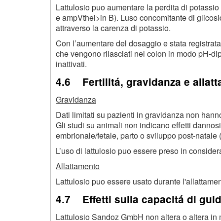
Lattulosio puo aumentare la perdita di potassio ind
e ampVthei>in B). Luso concomitante di glicosidi
attraverso la carenza di potassio.
Con l’aumentare del dosaggio e stata registrata
che vengono rilasciati nel colon in modo pH-
inattivati.
4.6 Fertilitá, gravidanza e allat
Gravidanza
Dati limitati su pazienti in gravidanza non hann
Gli studi su animali non indicano effetti dannosi 
embrionale/fetale, parto o sviluppo post-natale 
L’uso di lattulosio puo essere preso in conside
Allattamento
Lattulosio puo essere usato durante l'allattamen
4.7 Effetti sulla capacitá di guid
Lattulosio Sandoz GmbH non altera o altera in m