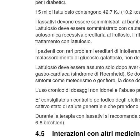
per i diabetici.
15 ml di lattulosio contengono 42,7 KJ (10.2 kca
I lassativi devono essere somministrati ai bambi
Lattulosio deve essere somministrato con caute
autosomica recessiva ereditaria al fruttosio. Il 
trattamento con lattulosio.
I pazienti con rari problemi ereditari di intolleranz
malassorbimento di glucosio-galattosio, non 
Lattulosio deve essere assunto solo dopo aver 
gastro-cardiaca (sindrome di Roemheld). Se dopo l
sintomi come meteorismo o gonfiore, la dose dev
L’uso cronico di dosaggi non idonei e l’abuso puo 
E’ consigliato un controllo periodico degli elett
cattivo stato di salute generale e che prendono 
Durante la terapia con lassativi si raccomanda di 
6-8 bicchieri).
4.5 Interazioni con altri medicina