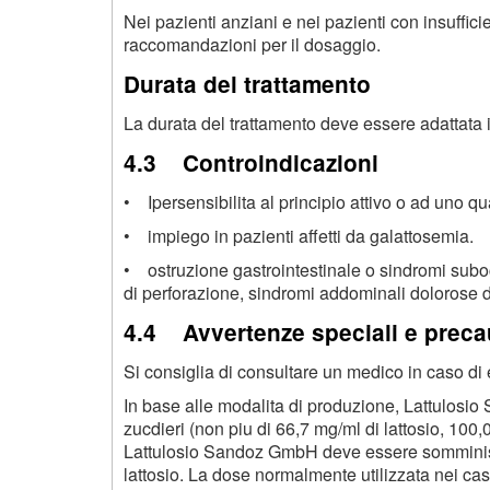
Nei pazienti anziani e nei pazienti con insuffici
raccomandazioni per il dosaggio.
Durata del trattamento
La durata del trattamento deve essere adattata i
4.3 Controindicazioni
• Ipersensibilita al principio attivo o ad uno qua
• impiego in pazienti affetti da galattosemia.
• ostruzione gastrointestinale o sindromi subocc
di perforazione, sindromi addominali dolorose di
4.4 Avvertenze speciali e preca
Si consiglia di consultare un medico in caso di e
In base alle modalita di produzione, Lattulosio
zucdieri (non piu di 66,7 mg/ml di lattosio, 100,
Lattulosio Sandoz GmbH deve essere somministra
lattosio. La dose normalmente utilizzata nei cas