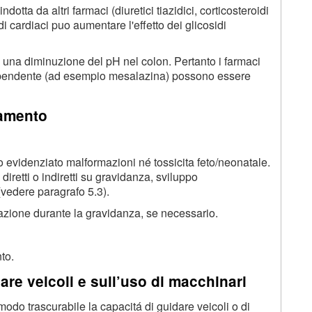
otta da altri farmaci (diuretici tiazidici, corticosteroidi
 cardiaci puo aumentare l'effetto dei glicosidi
 una diminuzione del pH nel colon. Pertanto i farmaci
dipendente (ad esempio mesalazina) possono essere
tamento
o evidenziato malformazioni né tossicita feto/neonatale.
diretti o indiretti su gravidanza, sviluppo
(vedere paragrafo 5.3).
razione durante la gravidanza, se necessario.
to.
are veicoli e sull’uso di macchinari
odo trascurabile la capacitá di guidare veicoli o di