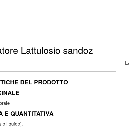
zatore Lattulosio sandoz
L
STICHE DEL PRODOTTO
CINALE
orale
 E QUANTITATIVA
io liquido).