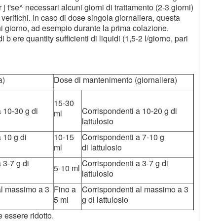
j t'se^ necessari alcuni giorni di trattamento (2-3 giorni)
 verifichi. In caso di dose singola giornaliera, questa
 giorno, ad esempio durante la prima colazione.
b ere quantity sufficienti di liquidi (1,5-2 l/giorno, pari
a)
Dose di mantenimento (giornaliera)
15-30
 10-30 g di
Corrispondenti a 10-20 g di
ml
lattulosio
 10 g di
10-15
Corrispondenti a 7-10 g
ml
di lattulosio
 3-7 g di
Corrispondenti a 3-7 g di
5-10 ml
lattulosio
al massimo a 3
Fino a
Corrispondenti al massimo a 3
5 ml
g di lattulosio
e essere ridotto.