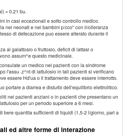
l) = 0.21 bu.
ni in casi eccezionali e sotto controllo medico.
;
la nei neonati e nei bambini p
cco'' con ii/olleranza
riflesso di defecazione puo essere alterato durante il
a al galattosio o fruttosio, deficit di lattasi o
devono assum^e questo medicinale.
consulate un medico nei pazienti con la sindrome
'assu .z^nt di lattulosio in tali pazienti si verificano
e essere Hd'ua o il trattamento deve essere interrotto.
portare a diarrea e disturbi dell'equilibrio elettrolitico.
roliti nei pazienti anziani o in pazienti che presentano un
lattulosio per un periodo superiore a 6 mesi.
bere quantita sufficienti di liquidi (1,5-2 l/giorno, pari a
li ed altre forme di interazione