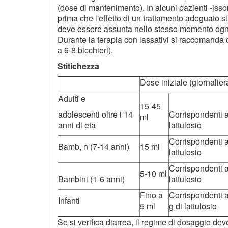
(dose di mantenimento). In alcuni pazienti -jssor 
prima che l'effetto di un trattamento adeguato si
deve essere assunta nello stesso momento ogni
Durante la terapia con lassativi si raccomanda di 
a 6-8 bicchieri).
Stitichezza
Dose iniziale (giornalier
Adulti e
15-45
adolescenti oltre i 14
Corrispondenti a
ml
anni di eta
lattulosio
Corrispondenti a
Bamb, n (7-14 anni)
15 ml
lattulosio
Corrispondenti a
5-10 ml
Bambini (1-6 anni)
lattulosio
Fino a
Corrispondenti 
Infanti
5 ml
g di lattulosio
Se si verifica diarrea, il regime di dosaggio dev