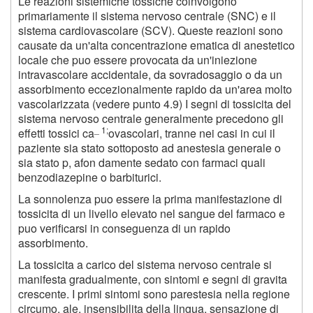
Le reazioni sistemiche tossiche coinvolgono
primariamente il sistema nervoso centrale (SNC) e il
sistema cardiovascolare (SCV). Queste reazioni sono
causate da un'alta concentrazione ematica di anestetico
locale che puo essere provocata da un'iniezione
intravascolare accidentale, da sovradosaggio o da un
assorbimento eccezionalmente rapido da un'area molto
vascolarizzata (vedere punto 4.9) I segni di tossicita del
sistema nervoso centrale generalmente precedono gli
_ 1;
effetti tossici ca
ovascolari, tranne nei casi in cui il
paziente sia stato sottoposto ad anestesia generale o
sia stato p, afon damente sedato con farmaci quali
benzodiazepine o barbiturici.
La sonnolenza puo essere la prima manifestazione di
tossicita di un livello elevato nel sangue del farmaco e
puo verificarsi in conseguenza di un rapido
assorbimento.
La tossicita a carico del sistema nervoso centrale si
manifesta gradualmente, con sintomi e segni di gravita
crescente. I primi sintomi sono parestesia nella regione
circumo. ale, insensibilita della lingua, sensazione di