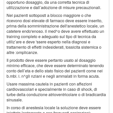
opportuno dosaggio, da una corretta tecnica di
utilizzazione e dall’adozione di misure precauzionali.
Nei pazienti sottoposti a blocco maggiore o che
ricevono dosi elevate di farmaco deve essere inserito,
prima della somministrazione dell'anestetico locale, un
catetere endo'enoso. il med^o deve avere effettuato un
training completo e adeguato sul tipo di tecnica da
utiliz’are e deve 'ssere esperto nella diagnosi e
trattamento di effetti indesiderati, tossicita sistemica o
altre :omplicanze.
Il prodotto deve essere pertanto usato al dosaggio
minimo efficace, che deve essere determinato tenendo
conto dell’eta e dello stato fisico dei pazienti come nei
b.mbi. i. n^gli nziani e negli ammalati in forma acuta.
Usare massima cautela in pazienti con affezioni
cardiovascolari e specialmente in caso di shock, di
turbe della conduzione atrioventricolare o di bradicardia
sinusale.
In corso di anestesia locale la soluzione deve essere
iniettata lentamente e con frequenti aspirazioni;