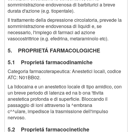
somministrazione endovenosa di barbiturici a breve
durata d'azione (e.g. tiopentale).
Il trattamento della depressione circolatoria, prevede la
somministrazione endovenosa di liquidi e, se
necessario, l'impiego di farmaci ad azione
vasocostrittrice (e.g. efedrina, metaraminolo etc).
5. PROPRIETÁ FARMACOLOGICHE
5.1 Proprietá farmacodinamiche
Categoria farmacoterapeutica: Anestetici locali, codice
ATC: N01BB02.
La lidocaina e un anestetico locale di tipo amidico, con
un breve periodo di latenza ed na b ona 'ttivita
anestetica profonda e di superficie. Bloccando il
passaggio di ioni attraverso la ^embrana
c^^ulare, impedisce la trasmissione dell'impulso
nervoso.
5.2 Proprietá farmacocinetiche