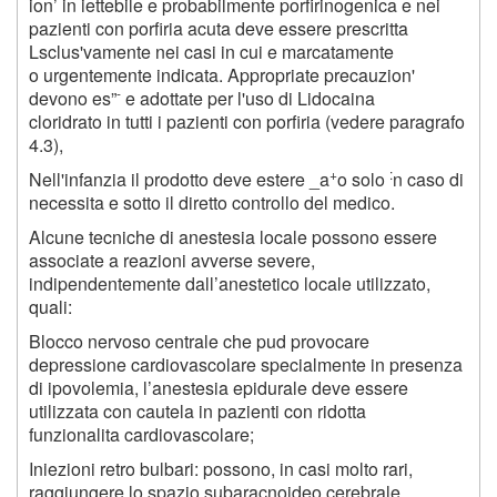
ion’ in iettebile e probabilmente porfirinogenica e nei
pazienti con porfiria acuta deve essere prescritta
Lsclus'vamente nei casi in cui e marcatamente
o urgentemente indicata. Appropriate precauzion'
-
devono es”
e adottate per l'uso di Lidocaina
cloridrato in tutti i pazienti con porfiria (vedere paragrafo
4.3),
+
:
Nell'infanzia il prodotto deve estere _a
o solo
n caso di
necessita e sotto il diretto controllo del medico.
Alcune tecniche di anestesia locale possono essere
associate a reazioni avverse severe,
indipendentemente dall’anestetico locale utilizzato,
quali:
Blocco nervoso centrale che pud provocare
depressione cardiovascolare specialmente in presenza
di ipovolemia, l’anestesia epidurale deve essere
utilizzata con cautela in pazienti con ridotta
funzionalita cardiovascolare;
Iniezioni retro bulbari: possono, in casi molto rari,
raggiungere lo spazio subaracnoideo cerebrale