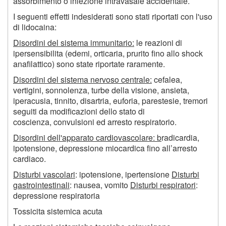
assorbimento o iniezione intravasale accidentale.
I seguenti effetti indesiderati sono stati riportati con l'uso
di lidocaina:
Disordini del sistema immunitario:
le reazioni di
ipersensibilita (edemi, orticaria, prurito fino allo shock
anafilattico) sono state riportate raramente.
Disordini del sistema nervoso centrale:
cefalea,
vertigini, sonnolenza, turbe della visione, ansieta,
iperacusia, tinnito, disartria, euforia, parestesie, tremori
seguiti da modificazioni dello stato di
coscienza, convulsioni ed arresto respiratorio.
Disordini dell'apparato cardiovascolare: b
radicardia,
ipotensione, depressione miocardica fino all’arresto
cardiaco.
Disturbi vascolari
: ipotensione, ipertensione
Disturbi
gastrointestinali
: nausea, vomito
Disturbi respiratori
:
depressione respiratoria
Tossicita sistemica acuta