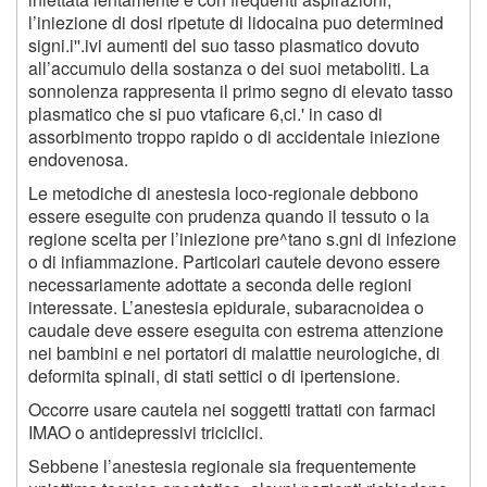
l’iniezione di dosi ripetute di lidocaina puo determined
signi.i''.ivi aumenti del suo tasso plasmatico dovuto
all’accumulo della sostanza o dei suoi metaboliti. La
sonnolenza rappresenta il primo segno di elevato tasso
plasmatico che si puo vtaficare 6,ci.' in caso di
assorbimento troppo rapido o di accidentale iniezione
endovenosa.
Le metodiche di anestesia loco-regionale debbono
essere eseguite con prudenza quando il tessuto o la
regione scelta per l’iniezione pre^tano s.gni di infezione
o di infiammazione. Particolari cautele devono essere
necessariamente adottate a seconda delle regioni
interessate. L’anestesia epidurale, subaracnoidea o
caudale deve essere eseguita con estrema attenzione
nei bambini e nei portatori di malattie neurologiche, di
deformita spinali, di stati settici o di ipertensione.
Occorre usare cautela nei soggetti trattati con farmaci
IMAO o antidepressivi triciclici.
Sebbene l’anestesia regionale sia frequentemente