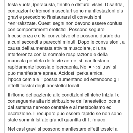
testa vuota, iperacusia, tinnito e disturbi visivi. Disartria,
contrazioni e tremori muscolari sono manifestazioni piu
gravi e precedono l'instaurarsi di convulsioni
^en^ralizzate. Questi segni non devono essere confusi
con comportamenti eretistici. Possono seguire
incoscienza e crisi convulsive che possono durare da
alcuni secondi a parecchi minuti. Dopo le convulsioni, a
causa dell'aumentata attivita muscolare, di una
interferenza con la normale respirazione e della
mancata pervieta delle vie aeree, si manifestano
;
rapidamente ipossia e ipercapnia. Ne
■ ~>si ,ravi si
puo manifestare apnea. Acidosi iperkalemica,
l'ipocalcemia e l'ipossia aumentano ed estendono gli
effetti tossici degli anestetici locali.
Il ritorno del paziente alle condizioni cliniche iniziali e
conseguente alla ridistribuzione dell'anestetico locale
dal sistema nervoso centrale e al metabolismo ed
escrezione. Il recupero puo essere rapido se non sono
state somministrate grandi quantita di
1
. rmaco.
Nei casi gravi si possono manifestare effetti tossici a