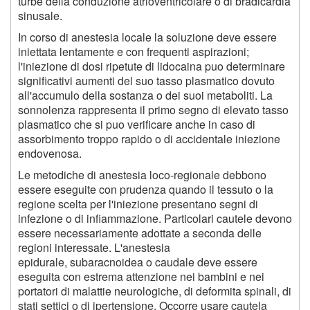
turbe della conduzione atrioventricolare o di bradicardia
sinusale.
In corso di anestesia locale la soluzione deve essere
iniettata lentamente e con frequenti aspirazioni;
l'iniezione di dosi ripetute di lidocaina puo determinare
significativi aumenti del suo tasso plasmatico dovuto
all'accumulo della sostanza o dei suoi metaboliti. La
sonnolenza rappresenta il primo segno di elevato tasso
plasmatico che si puo verificare anche in caso di
assorbimento troppo rapido o di accidentale iniezione
endovenosa.
Le metodiche di anestesia loco-regionale debbono
essere eseguite con prudenza quando il tessuto o la
regione scelta per l'iniezione presentano segni di
infezione o di infiammazione. Particolari cautele devono
essere necessariamente adottate a seconda delle
regioni interessate. L'anestesia
epidurale, subaracnoidea o caudale deve essere
eseguita con estrema attenzione nei bambini e nei
portatori di malattie neurologiche, di deformita spinali, di
stati settici o di ipertensione. Occorre usare cautela