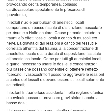
provocando cecita temporanea, collasso
cardiovascolare specialmente in presenza di
ipovolemia,
Iniezioii r' .ro e peribulbari di anestetici locali
comportano un basso rischio di disfunzione muscolare
pe. ásunte a Hallo oculare. Cause primarie includono
traumi e/o effetti tossici locali a carico di muscoli e/o
nervi. La gravita di tali reazioni a carico dei tessuti e
correlata all’entita del trauma, alla concentrazione di
anestetico locale e alla durata di esposizione tissutale
all’anestetico locale. Come per tutti gli anestetici locali,
e quindi necessario usare le dosi e le concentrazioni
piu basse che possano conentire di ottenere l’effetto
ricercato. I vasocostrittori possono aggravare le reazioni
a carico dei tessuti e devono essere utilizzati solamente
se indicati;
Iniezioni intraarteriose accidentali nella regione cranica
e cervicale possono provocare gravi sintomi anche a
basse dosi;
Il blocco paracervicale puo talvolta provocare