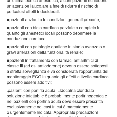
un'ottima tecnica anestetica, alcuni pazienti richiedono
un'attenzioe lai.ico.are a fine di ridurre il rischio di
pericolosi effetti indesiderati:
■pazienti anziani o in condizioni generali precarie;
■pazienti con blc:o cardiaco parziale o completo in
quanto gli anestetici locali possono deprimere la
conduzione cardiaca;
■pazienti con patologie epatiche in stadio avanzato o
gravi alterazioni della funzionalita renale;
■pazienti in trattamento con farmaci antiaritmici di
classe III (ad es. amiodarone) devono essere sottoposti
a stretta sorveglianza e va considerata l'opportunita del
monitoraggio ECG in quanto gli effetti a livello cardiaco
possono essere additivi;
.pazienti con porfiria acuta. Lidocaina cloridrato
soluzione iniettabile ě probabilmente porfirinogenica e
nei pazienti con porfiria acuta deve essere prescritta
esclusivamente nei casi in cui ě marcatamente
o urgentemente indicata. Appropriate precauzioni