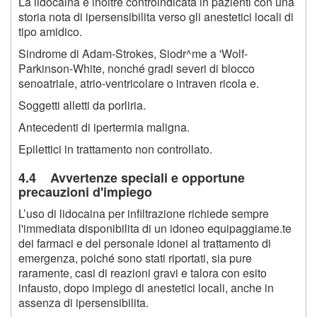
La lidocaina e inoltre controindicata in pazienti con una
storia nota di ipersensibilita verso gli anestetici locali di
tipo amidico.
Sindrome di Adam-Strokes, Siodr^me a 'Wolf-
Parkinson-White, nonché gradi severi di blocco
senoatriale, atrio-ventricolare o intraven ricola e.
Soggetti alletti da porliria.
Antecedenti di ipertermia maligna.
Epilettici in trattamento non controllato.
4.4 Avvertenze speciali e opportune
precauzioni d'impiego
L’uso di lidocaina per infiltrazione richiede sempre
l'immediata disponibilita di un idoneo equipaggiame.te
dei farmaci e del personale idonei al trattamento di
emergenza, poiché sono stati riportati, sia pure
raramente, casi di reazioni gravi e talora con esito
infausto, dopo impiego di anestetici locali, anche in
assenza di ipersensibilita.