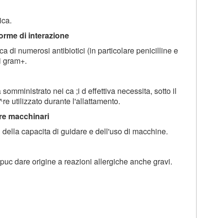
ica.
forme di interazione
rica di numerosi antibiotici (in particolare penicilline e
mi gram+.
somministrato nei ca ;i d effettiva necessita, sotto il
re utilizzato durante l'allattamento.
are macchinari
di della capacita di guidare e dell'uso di macchine.
i puc dare origine a reazioni allergiche anche gravi.