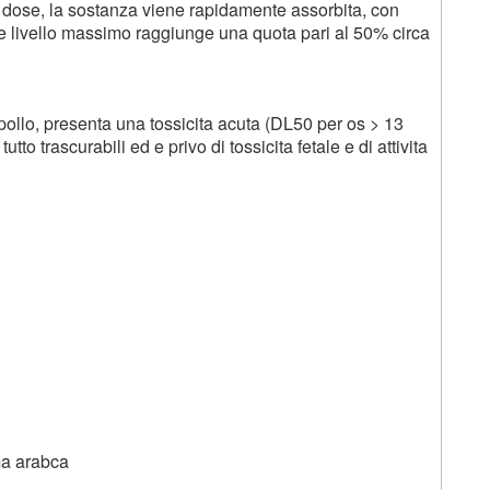
a dose, la sostanza viene rapidamente assorbita, con
 livello massimo raggiunge una quota pari al 50% circa
pollo, presenta una tossicita acuta (DL50 per os > 13
utto trascurabili ed e privo di tossicita fetale e di attivita
ma arabca