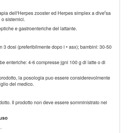
r
apia dell'Herpes zooster ed Herpes simplex a dive
sa
 o sistemici.
ptiche e gastroenteriche del lattante.
in 3 dosi (preferibilmente dopo i • asx); bambini: 30-50
rbe enteriche: 4-6 compresse jgni 100 g di latte o di
el prodotto, la posologia puo essere considerevolmente
iglio del medico.
odotto. Il prodotto non deve essere somministrato nei
'uso
.