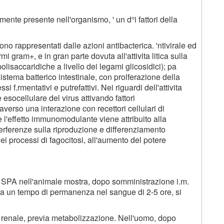
nte presente nell'organismo, ' un d°i fattori della
sono rappresentati dalle azioni antibacterica. 'ntivirale ed
gram+, e in gran parte dovuta all'attivita litica sulla
olisaccaridiche a livello dei legami glicosidici); pa
sistema batterico intestinale, con prolferazione della
ssi f.rmentativi e putrefattivi. Nei riguardi dell'attivita
 esocellulare del virus attivando fattori
raverso una interazione con recettori cellulari di
ne l'effetto immunomodulante viene attribuito alla
terferenze sulla riproduzione e differenziamento
ei processi di fagocitosi, all'aumento del potere
A SPA nell'animale mostra, dopo somministrazione i.m.
, ha un tempo di permanenza nel sangue di 2-5 ore, si
ia renale, previa metabolizzazione. Nell'uomo, dopo