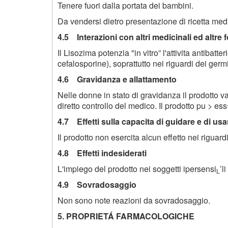
Tenere fuori dalla portata dei bambini.
Da vendersi dietro presentazione di ricetta med
4.5 Interazioni con altri medicinali ed altre 
Il Lisozima potenzia "in vitro” l'attivita antibatte
cefalosporine), soprattutto nei riguardi dei ger
4.6 Gravidanza e allattamento
Nelle donne in stato di gravidanza il prodotto va 
diretto controllo del medico. Il prodotto pu
>
ess^
4.7 Effetti sulla capacita di guidare e di us
Il prodotto non esercita alcun effetto nei riguar
4.8 Effetti indesiderati
L'impiego del prodotto nei soggetti ipersensi
’l
L
4.9 Sovradosaggio
Non sono note reazioni da sovradosaggio.
5. PROPRIETÁ FARMACOLOGICHE