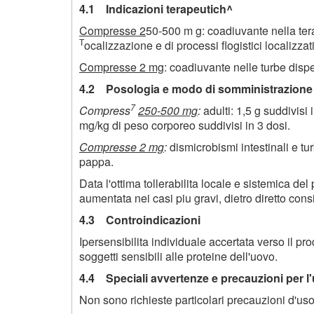
4.1 Indicazioni terapeutich^
Compresse 2
50-500 m g: coadiuvante nella ter
T
ocalizzazione e di processi flogistici localizzati
Compresse 2 mg
: coadiuvante nelle turbe dispe
4.2 Posologia e modo di somministrazione
7
Compress
250-500 mg
:
adulti: 1,5 g suddivisi 
mg/kg di peso corporeo suddivisi in 3 dosi.
Compresse 2 mg
:
dismicrobismi intestinali e tu
pappa.
Data l'ottima tollerabilita locale e sistemica d
aumentata nei casi piu gravi, dietro diretto cons
4.3 Controindicazioni
Ipersensibilita individuale accertata verso il pr
soggetti sensibili alle proteine dell'uovo.
4.4 Speciali avvertenze e precauzioni per l
Non sono richieste particolari precauzioni d'uso