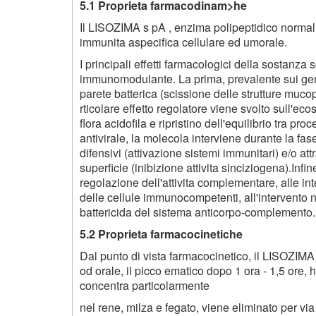
5.1 Proprieta farmacodinam>he
Il LISOZIMA s pA , enzima polipeptidico normalme
immunita aspecifica cellulare ed umorale.
I principali effetti farmacologici della sostanza 
immunomodulante. La prima, prevalente sui germi 
parete batterica (scissione delle strutture mucop
rticolare effetto regolatore viene svolto sull'eco
flora acidofila e ripristino dell'equilibrio tra proce
antivirale, la molecola interviene durante la fase
difensivi (attivazione sistemi immunitari) e/o att
superficie (inibizione attivita sinciziogena).Infi
regolazione dell'attivita complementare, alle in
delle cellule immunocompetenti, all'intervento n
battericida del sistema anticorpo-complemento.
5.2 Proprieta farmacocinetiche
Dal punto di vista farmacocinetico, il LISOZIM
od orale, il picco ematico dopo 1 ora - 1,5 ore
concentra particolarmente
nel rene, milza e fegato, viene eliminato per v