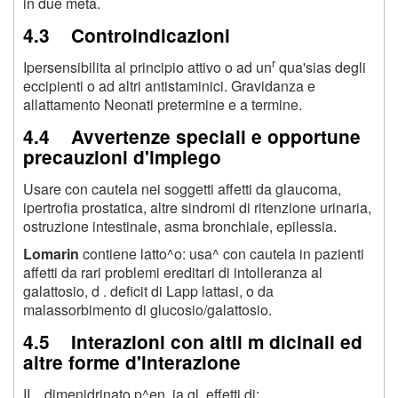
in due meta.
4.3 Controindicazioni
r
Ipersensibilita al principio attivo o ad un
qua'sias degli
eccipienti o ad altri antistaminici. Gravidanza e
allattamento Neonati pretermine e a termine.
4.4 Avvertenze speciali e opportune
precauzioni d'impiego
Usare con cautela nei soggetti affetti da glaucoma,
ipertrofia prostatica, altre sindromi di ritenzione urinaria,
ostruzione intestinale, asma bronchiale, epilessia.
Lomarin
contiene latto^o: usa^ con cautela in pazienti
affetti da rari problemi ereditari di intolleranza al
galattosio, d . deficit di Lapp lattasi, o da
malassorbimento di glucosio/galattosio.
4.5 Interazioni con altii m dicinali ed
altre forme d'interazione
II dimenidrinato p^en. ia gl. effetti di: