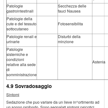
Patologie
Secchezza delle
gastrointestinali
fauci Nausea
Patologie della
cute e del tessuto
Fotosensibilita
sottocutaneo
Patologie renali e
Disturbi della
urinarie
minzione
Patologie
sistemiche e
condizioni
Astenia
relative alla sede
di
somministrazione
4.9 Sovradosaggio
Sintomi
Sedazione che puo variare da un lieve in^ortimento ad
un sonno profondo. Sono segnalati sintomi psicotici.