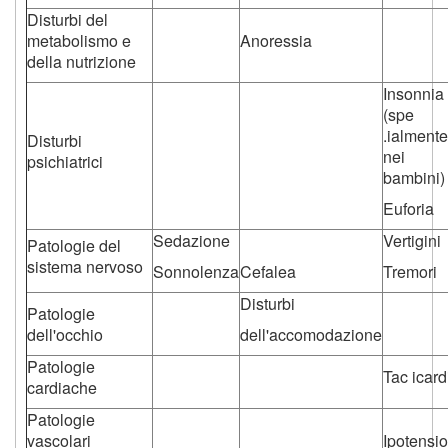
Disturbi del
metabolismo e
Anoressia
della nutrizione
Insonnia
(spe
.ialmente
Disturbi
nei
psichiatrici
bambini)
Euforia
Sedazione
Vertigini
Patologie del
sistema nervoso
Sonnolenza
Cefalea
Tremori
Disturbi
Patologie
dell'occhio
dell'accomodazione
Patologie
Tac icard
cardiache
Patologie
vascolari
Ipotensi