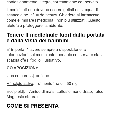
confezionamento integro, correttamente conservato.
I medicinali non devono essere gettati nell'acqua di
scarico e nei rifiuti domestici. Chiedere al farmacista
come eliminare i medicinali non piu utilizzati. Questo
aiutera a proteggere l'ambiente.
Tenere il medicinale fuori dalla portata
e dalla vista dei bambini.
E' importan*. avere sempre a disposizione le
informazioni sul medicinale, pertanto conservare sia la
k
c
scatola c
e il
oglio illustrativo.
CO mPOSIZIONe
Una comnress] -ontiene
Principio attivo
: dimenidrinato 50 mg
Eccipiei.
tj: Amido di mais, Lattosio monoidrato, Talco,
Magnesio stearato.
COME SI PRESENTA