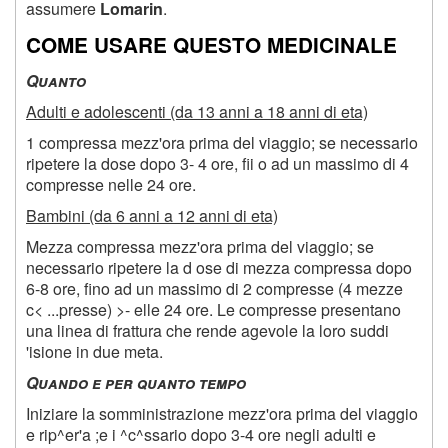
assumere
Lomarin
.
COME USARE QUESTO MEDICINALE
Q
uanto
Adulti e adolescenti (da 13 anni a 18 anni di eta)
1 compressa mezz'ora prima del viaggio; se necessario
ripetere la dose dopo 3- 4 ore, fii o ad un massimo di 4
compresse nelle 24 ore.
Bambini (da 6 anni a 12 anni di eta)
Mezza compressa mezz'ora prima del viaggio; se
necessario ripetere la d ose di mezza compressa dopo
6-8 ore, fino ad un massimo di 2 compresse (4 mezze
c< ...presse) >- elle 24 ore. Le compresse presentano
una linea di frattura che rende agevole la loro suddi
'isione in due meta.
Q
uando e per quanto tempo
Iniziare la somministrazione mezz'ora prima del viaggio
e rip^er'a ;e i ^c^ssario dopo 3-4 ore negli adulti e