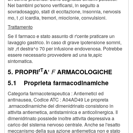
Nei bambini po'sono verificarsi, in seguito a
sovradosaggio, stati di eccitazione, insonnia, nervosis
mo, t ,ci icardia, tremori, mioclonie, convulsioni.
Trattamento
Se il farmaco e stato assunto di r'cente praticare un
lavaggio gastrico. In caso di grave ipotensione sommi,
istr ,rt destra^o 70 per infusione endovenosa. Potrebbe
essere necessario provvedere ad una te,apic
sintomatica.
rT
5. PROPRI
A‘
F
ARMACOLOGICHE
5.1 Proprieta farmacodinamiche
Categoria farmacoterapeutica : Antiemetici ed
antinausea, Codice ATC : A04AD49 Le propreta
.armacodinamiche del dimenidrinato consistono in
attivita antiemetica, antistaminica e anticolinergica. Il
dimenidrinato possiede inoltre attivita depressiva a
carico del sistema nervoso centrale. Anche se l'esatto
meccanismo della sua azione antiemetica non e stato