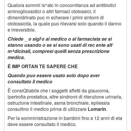
Qualora sommii is^atc in concomitanza ad antibiotici
aminoglicosidici o altri farmaci ototossici, il
dimenidrinato puc m scherare i primi sintomi di
ototossicita, la quale puo rilevarsi solo quando il danno
e irreversible.
;
Chiede
_
o sigl
o al medico o al farmacista se si
;
stanno usando o se si sono usati di rec ente alt
m^dicinali, compresi quelli senza prescrizione
medica.
É IMP ORTAN TE SAPERE CHE
Quando puo essere usato solo dopo aver
consultato il medico
Ě consiQliabile che i soggetti affetti da glaucoma,
ipertrofia prostatica, altre sindromi di ritenzione urinaria,
ostruzione intestinale, asma bronchiale, epilessia
consultino il medico prima di utilizzare
Lomarin
.
Per la somministrazione in bambini fino a 12 anni di eta
deve essere consultato il medico.