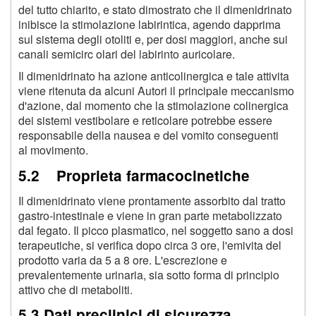
del tutto chiarito, e stato dimostrato che il dimenidrinato
inibisce la stimolazione labirintica, agendo dapprima
sul sistema degli otoliti e, per dosi maggiori, anche sui
canali semicirc olari del labirinto auricolare.
Il dimenidrinato ha azione anticolinergica e tale attivita
viene ritenuta da alcuni Autori il principale meccanismo
d'azione, dal momento che la stimolazione colinergica
dei sistemi vestibolare e reticolare potrebbe essere
responsabile della nausea e del vomito conseguenti
al movimento.
5.2 Proprieta farmacocinetiche
Il dimenidrinato viene prontamente assorbito dal tratto
gastro-intestinale e viene in gran parte metabolizzato
dal fegato. Il picco plasmatico, nel soggetto sano a dosi
terapeutiche, si verifica dopo circa 3 ore, l'emivita del
prodotto varia da 5 a 8 ore. L'escrezione e
prevalentemente urinaria, sia sotto forma di principio
attivo che di metaboliti.
5.3 Dati preclinici di sicurezza