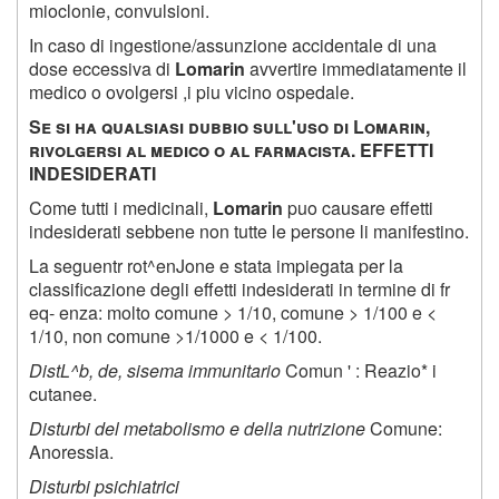
mioclonie, convulsioni.
In caso di ingestione/assunzione accidentale di una
dose eccessiva di
Lomarin
avvertire immediatamente il
medico o ovolgersi ,i piu vicino ospedale.
S
e si ha qualsiasi dubbio sull
'
uso di
L
omarin
,
rivolgersi al medico o al farmacista
. EFFETTI
INDESIDERATI
Come tutti i medicinali,
Lomarin
puo causare effetti
indesiderati sebbene non tutte le persone li manifestino.
La seguentr rot^enJone e stata impiegata per la
classificazione degli effetti indesiderati in termine di fr
eq- enza: molto comune > 1/10, comune > 1/100 e <
1/10, non comune >1/1000 e < 1/100.
DistL^b, de, sisema immunitario
Comun ' : Reazio* i
cutanee.
Disturbi del metabolismo e della nutrizione
Comune:
Anoressia.
Disturbi psichiatrici