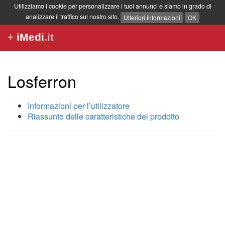
Utilizziamo i cookie per personalizzare i tuoi annunci e siamo in grado di
analizzare il traffico sul nostro sito.
Ulteriori informazioni
OK
+
iMedi
.it
Losferron
Informazioni per l’utilizzatore
Riassunto delle caratteristiche del prodotto