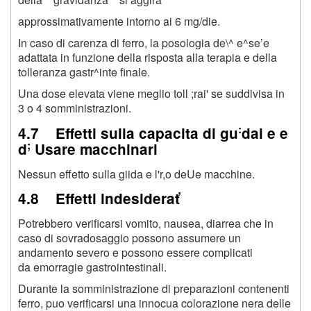
approssimativamente intorno ai 6 mg/die.
In caso di carenza di ferro, la posologia de\^ e^se’e
adattata in funzione della risposta alla terapia e della
tolleranza gastr^inte finale.
Una dose elevata viene meglio toll ;rai' se suddivisa in
3 o 4 somministrazioni.
:
4.7 Effetti sulla capacita di gu
dai e e
;
d
Usare macchinari
Nessun effetto sulla giida e l'r,o deUe macchine.
4.8 Effetti indesiderať
Potrebbero verificarsi vomito, nausea, diarrea che in
caso di sovradosaggio possono assumere un
andamento severo e possono essere complicati
da emorragie gastrointestinali.
Durante la somministrazione di preparazioni contenenti
ferro, puo verificarsi una innocua colorazione nera delle