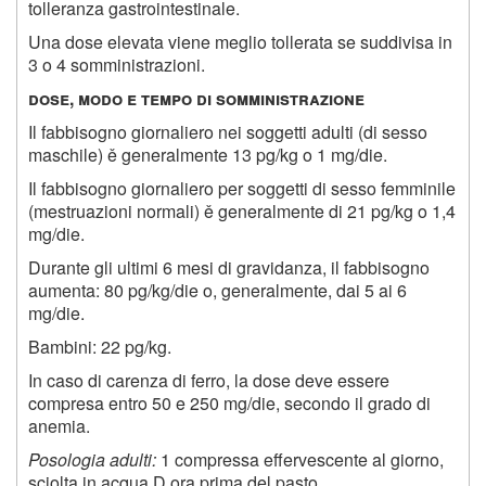
tolleranza gastrointestinale.
Una dose elevata viene meglio tollerata se suddivisa in
3 o 4 somministrazioni.
dose, modo e tempo di somministrazione
Il fabbisogno giornaliero nei soggetti adulti (di sesso
maschile) ě generalmente 13 pg/kg o 1 mg/die.
Il fabbisogno giornaliero per soggetti di sesso femminile
(mestruazioni normali) ě generalmente di 21 pg/kg o 1,4
mg/die.
Durante gli ultimi 6 mesi di gravidanza, il fabbisogno
aumenta: 80 pg/kg/die o, generalmente, dai 5 ai 6
mg/die.
Bambini: 22 pg/kg.
In caso di carenza di ferro, la dose deve essere
compresa entro 50 e 250 mg/die, secondo il grado di
anemia.
Posologia adulti:
1 compressa effervescente al giorno,
sciolta in acqua D ora prima del pasto.