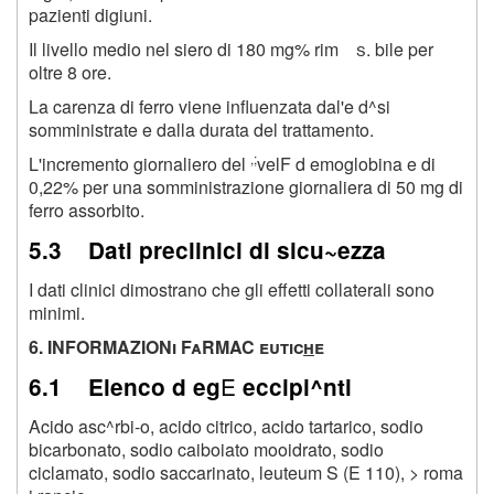
pazienti digiuni.
Il livello medio nel siero di 180 mg% rim
s.
bile per
oltre 8 ore.
La carenza di ferro viene influenzata dal'e d^si
somministrate e dalla durata del trattamento.
,;
L'incremento giornaliero del
velF d emoglobina e di
0,22% per una somministrazione giornaliera di 50 mg di
ferro assorbito.
5.3 Dati preclinici di sicu~ezza
I dati clinici dimostrano che gli effetti collaterali sono
minimi.
6. INFORMAZIONi FaRMAC eutic
h
e
E
6.1 Elenco d eg
eccipi^nti
Acido asc^rbi-o, acido citrico, acido tartarico, sodio
bicarbonato, sodio caiboiato mooidrato, sodio
ciclamato, sodio saccarinato, leuteum S (E 110), > roma