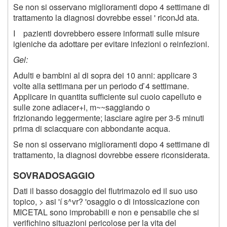
Se non si osservano miglioramenti dopo 4 settimane di
trattamento la diagnosi dovrebbe essei ' riconJd ata.
I pazienti dovrebbero essere informati sulle misure
igieniche da adottare per evitare infezioni o reinfezioni.
Gel:
Adulti e bambini al di sopra dei 10 anni: applicare 3
volte alla settimana per un periodo ď 4 settimane.
Applicare in quantita sufficiente sul cuoio capelluto e
sulle zone adiacer+i, m~~saggiando o
frizionando leggermente; lasciare agire per 3-5 minuti
prima di sciacquare con abbondante acqua.
Se non si osservano miglioramenti dopo 4 settimane di
trattamento, la diagnosi dovrebbe essere riconsiderata.
SOVRADOSAGGIO
Dati il basso dosaggio del flutrimazolo ed il suo uso
topico, > asi 'í s^vr? 'osaggio o di intossicazione con
MICETAL sono improbabili e non e pensabile che si
verifichino situazioni pericolose per la vita del