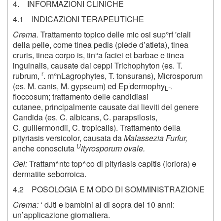
4. INFORMAZIONI CLINICHE
4.1 INDICAZIONI TERAPEUTICHE
Crema.
Trattamento topico delle mic osi sup°rf 'ciali
della pelle, come tinea pedis (piede d’atleta), tinea
cruris, tinea corpo is, tin°a faciei et barbae e tinea
inguinalis, causate dai ceppi Trichophyton (es. T.
r
rubrum,
. m°nLagrophytes, T. tonsurans), Microsporum
:
(es. M. canis, M. gypseum) ed Ep
dermophy
-.
L
floccosum; trattamento delle candidiasi
cutanee, principalmente causate dai lieviti del genere
Candida (es. C. albicans, C. parapsilosis,
C. guillermondii, C. tropicalis). Trattamento della
pityriasis versicolor, causata da
Malassezia Furfur,
U
anche conosciuta
ityrosporum ovale.
Gel:
Trattam^ntc top^co di pityriasis capitis (ioriora) e
dermatite seborroica.
4.2 POSOLOGIA E M ODO DI SOMMINISTRAZIONE
Crema:
‘ dJti e bambini al di sopra dei 10 anni:
un’applicazione giornaliera.