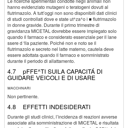
Le ricerche sperimentali condotte negli animali non
hanno evidenziato mutageni o teratogeni dovuti al
flutrimazolo. A tutt’oggi non sono disponibili dati clinici
di studi controllati dove e state ut^za^o i ■ flutrimazolo
in donne gravide. Durante il primo trimestre di
gravidanza MICETAL dovrebbe essere impiegato solo
quando il farmaco e considerato essenziale per il lane
ssere d 'lla paziente. Poiché non e noto se il
flutrimazolo e secreto nel latte materno, cautela deve
essere adottata quando il farmaco e somministrato
durante il periodo di allattamento.
4.7 pFFE^TI SUlLA CAPACITÁ DI
GUIDARE VEICOLI E DI USARE
macchnari
Non pertinente.
4.8 EFFETTI INDESIDERATI
Durante gli studi clinici, l’incidenza di reazioni avverse
associate alla somministrazione di MICETAL e risultata