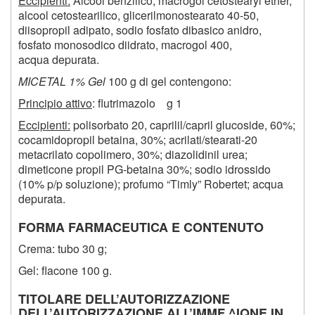
Eccipienti:
Alcool benzilico, macrogol cetostearyl ether,
alcool cetostearilico, glicerilmonostearato 40-50,
diisopropil adipato, sodio fosfato dibasico anidro,
fosfato monosodico diidrato, macrogol 400,
acqua depurata.
MICETAL 1% Gel
100 g di gel contengono:
Principio attivo
: flutrimazolo g 1
Eccipienti:
polisorbato 20, caprilil/capril glucoside, 60%;
cocamidopropil betaina, 30%; acrilati/stearati-20
metacrilato copolimero, 30%; diazolidinil urea;
dimeticone propil PG-betaina 30%; sodio idrossido
(10% p/p soluzione); profumo “Timly” Robertet; acqua
depurata.
FORMA FARMACEUTICA E CONTENUTO
Crema: tubo 30 g;
Gel: flacone 100 g.
TITOLARE DELL’AUTORIZZAZIONE
DELL’AUTORIZZAZIONE ALL’IMMF ^IQNE IN