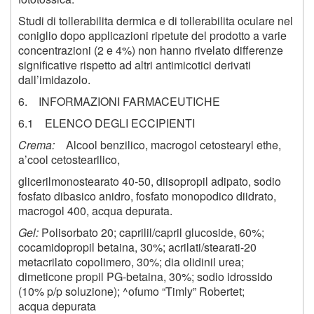
Studi di tollerabilita dermica e di tollerabilita oculare nel
coniglio dopo applicazioni ripetute del prodotto a varie
concentrazioni (2 e 4%) non hanno rivelato differenze
significative rispetto ad altri antimicotici derivati
dall’imidazolo.
6. INFORMAZIONI FARMACEUTICHE
6.1 ELENCO DEGLI ECCIPIENTI
Crema:
Alcool benzilico, macrogol cetostearyl ethe,
a’cool cetostearilico,
glicerilmonostearato 40-50, diisopropil adipato, sodio
fosfato dibasico anidro, fosfato monopodico diidrato,
macrogol 400, acqua depurata.
Gel:
Polisorbato 20; caprilil/capril glucoside,
60
%;
cocamidopropil betaina, 30%; acrilati/stearati-20
metacrilato copolimero, 30%; dia olidinil urea;
dimeticone propil PG-betaina, 30%; sodio idrossido
(10% p/p soluzione); ^ofumo “Timly” Robertet;
acqua depurata