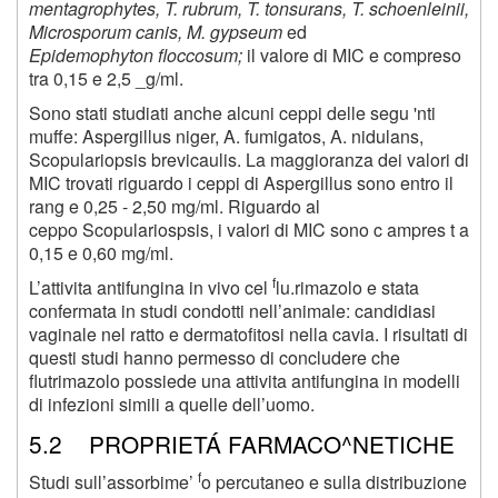
mentagrophytes, T. rubrum, T. tonsurans, T. schoenleinii,
Microsporum canis, M. gypseum
ed
Epidemophyton floccosum;
il valore di MIC e compreso
tra 0,15 e
2,5
_g/ml.
Sono stati studiati anche alcuni ceppi delle segu 'nti
muffe: Aspergillus niger, A. fumigatos, A. nidulans,
Scopulariopsis brevicaulis. La maggioranza dei valori di
MIC trovati riguardo i ceppi di Aspergillus sono entro il
rang e 0,25 - 2,50 mg/ml. Riguardo al
ceppo Scopulariospsis, i valori di MIC sono c ampres t a
0,15 e 0,60 mg/ml.
f
L’attivita antifungina in vivo cel
lu.rimazolo e stata
confermata in studi condotti nell’animale: candidiasi
vaginale nel ratto e dermatofitosi nella cavia. I risultati di
questi studi hanno permesso di concludere che
flutrimazolo possiede una attivita antifungina in modelli
di infezioni simili a quelle dell’uomo.
5.2 PROPRIETÁ FARMACO^NETICHE
f
Studi sull’assorbime’
o percutaneo e sulla distribuzione