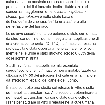
cutanea hanno mostrato uno scarso assorbimento
percutaneo del flutrimazolo. Inoltre, flutrimazolo si
concentra maggiormente nello
stratum spiiosum,
stratum granulosum
e nello strato basale
dell’epidermide che rapprest' ta una aar-iera alla
penetrazione del farmaco.
Lo sc ar^o assorbimento percutaneo e stato confermato
da studi condotti nell’uomo in seguito all’applicazione di
una crema contenente 1% [14C]-flutrimazolo; nessuna
radioattivita e stata osservata nel plasma e nelle feci,
mentre nelle urine e stato ritrovato solo lo 0,65% della
dose somministrata.
Studi in vitro sul metabolismo microsomiale
suggeriscono che flutrimazolo, non e metabolizzato dal
citocromo P-450 dei microsomi di cute umana, ma lo e
dai microsomi epatici del cane e dell’uomo.
Ě stato condotto uno studio sul release in vitro e sulla
permeabilita transdermica. Allo scopo di determinare la
permeabilita transdermica sono state usate celle di
Franz per studiare in vitro il release nella cute umana.