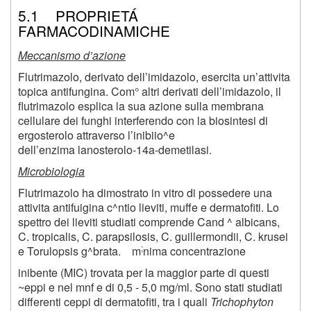
5.1 PROPRIETÁ
FARMACODINAMICHE
Meccanismo d’azione
Flutrimazolo, derivato dell’imidazolo, esercita un’attivita
topica antifungina. Com° altri derivati dell’imidazolo, il
flutrimazolo esplica la sua azione sulla membrana
cellulare dei funghi interferendo con la biosintesi di
ergosterolo attraverso l’inibiio^e
dell’enzima lanosterolo-14a-demetilasi.
Microbiologia
Flutrimazolo ha dimostrato in vitro di possedere una
attivita antifuigina c^ntio lieviti, muffe e dermatofiti. Lo
spettro dei lieviti studiati comprende Cand ^ albicans,
C. tropicalis, C. parapsilosis, C. guillermondii, C. krusei
;
e Torulopsis g^brata. m
nima concentrazione
inibente (MIC) trovata per la maggior parte di questi
~eppi e nel mnf e di 0,5 - 5,0 mg/ml. Sono stati studiati
differenti ceppi di dermatofiti, tra i quali
Trichophyton