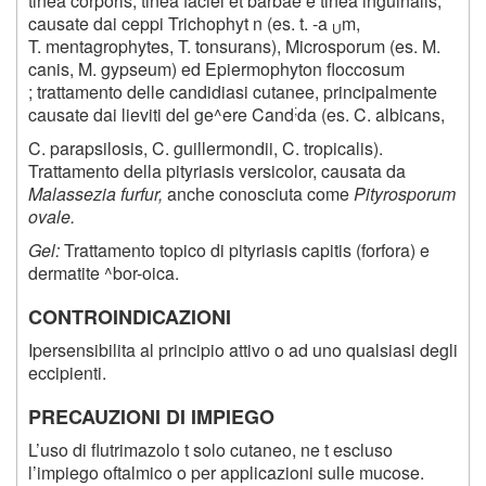
tinea corporis, tinea faciei et barbae e tinea inguinalis,
causate dai ceppi Trichophyt n (es. t. -a
m,
U
T. mentagrophytes, T. tonsurans), Microsporum (es. M.
canis, M. gypseum) ed Epiermophyton floccosum
; trattamento delle candidiasi cutanee, principalmente
;
causate dai lieviti del ge^ere Cand
da (es. C. albicans,
C. parapsilosis, C. guillermondii, C. tropicalis).
Trattamento della pityriasis versicolor, causata da
Malassezia furfur,
anche conosciuta come
Pityrosporum
ovale.
Gel:
Trattamento topico di pityriasis capitis (forfora) e
dermatite ^bor-oica.
CONTROINDICAZIONI
Ipersensibilita al principio attivo o ad uno qualsiasi degli
eccipienti.
PRECAUZIONI DI IMPIEGO
L’uso di flutrimazolo t solo cutaneo, ne t escluso
l’impiego oftalmico o per applicazioni sulle mucose.