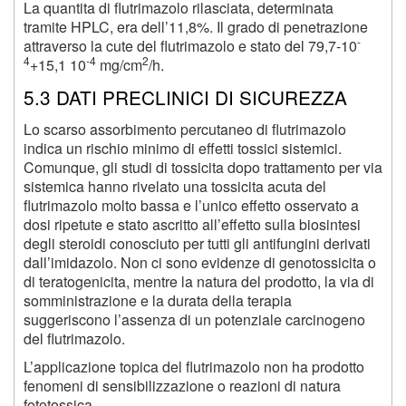
La quantita di flutrimazolo rilasciata, determinata
tramite HPLC, era dell’11,8%. Il grado di penetrazione
-
attraverso la cute del flutrimazolo e stato del 79,7-10
4
-4
2
+15,1 10
mg/cm
/h.
5.3 DATI PRECLINICI DI SICUREZZA
Lo scarso assorbimento percutaneo di flutrimazolo
indica un rischio minimo di effetti tossici sistemici.
Comunque, gli studi di tossicita dopo trattamento per via
sistemica hanno rivelato una tossicita acuta del
flutrimazolo molto bassa e l’unico effetto osservato a
dosi ripetute e stato ascritto all’effetto sulla biosintesi
degli steroidi conosciuto per tutti gli antifungini derivati
dall’imidazolo. Non ci sono evidenze di genotossicita o
di teratogenicita, mentre la natura del prodotto, la via di
somministrazione e la durata della terapia
suggeriscono l’assenza di un potenziale carcinogeno
del flutrimazolo.
L’applicazione topica del flutrimazolo non ha prodotto
fenomeni di sensibilizzazione o reazioni di natura
fototossica.