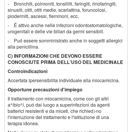
- Bronchiti, polmoniti, tonsilliti, faringiti, rinofaringiti,
sinusiti, otiti, otiti medie, scarlattina, foruncolosi,
piodermiti, ascessi, flemmoni, ecc.
- Ě attivo anche nelle infezioni odontostomatologiche,
urogenitali e delle vie biliari da germi sensibili.
- Puó essere somministrato anche in soggetti allergici
alla penicillina.
C) INFORMAZIONI CHE DEVONO ESSERE
CONOSCIUTE PRIMA DELL'USO DEL MEDICINALE
Controindicazioni
Accertata ipersensibilita individuale alla miocamicina.
Opportune precauzioni d'impiego
Il trattamento con miocamicina, come con gli altri
a^ibio^i, puó dai luogo a superinfezioni da agenti
batterici resistenti e da miceti, che richied>no
l'interruzione del trattamento e l'istituzione di una
terapia idonea.