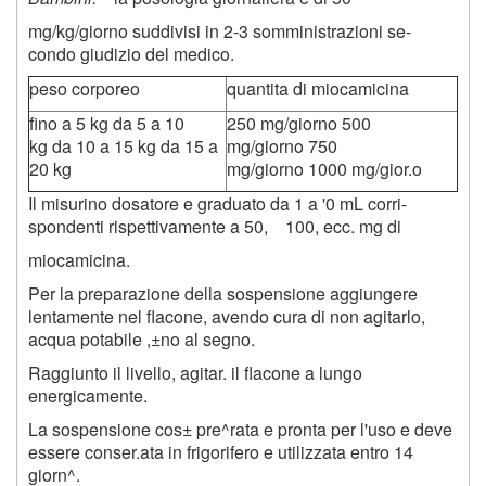
mg/kg/giorno suddivisi in 2-3 somministrazioni se-
condo giudizio del medico.
peso corporeo
quantita di miocamicina
fino a 5 kg da 5 a 10
250 mg/giorno 500
kg da 10 a 15 kg da 15 a
mg/giorno 750
20 kg
mg/giorno 1000 mg/gior.o
Il misurino dosatore e graduato da 1 a '0 mL corri-
spondenti rispettivamente a 50, 100, ecc. mg di
miocamicina.
Per la preparazione della sospensione aggiungere
lentamente nel flacone, avendo cura di non agitarlo,
acqua potabile ,±no al segno.
Raggiunto il livello, agitar. il flacone a lungo
energicamente.
La sospensione cos± pre^rata e pronta per l'uso e deve
essere conser.ata in frigorifero e utilizzata entro 14
giorn^.