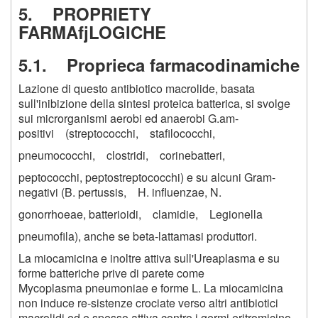
5. PROPRIETY
FARMAfjLOGICHE
5.1. Proprieca farmacodinamiche
Lazione di questo antibiotico macrolide, basata
sull'inibizione della sintesi proteica batterica, si svolge
sui microrganismi aerobi ed anaerobi G.am-
positivi (streptococchi, stafilococchi,
pneumococchi, clostridi, corinebatteri,
peptococchi, peptostreptococchi) e su alcuni Gram-
negativi (B. pertussis, H. influenzae, N.
gonorrhoeae, batterioidi, clamidie, Legionella
pneumofila), anche se beta-lattamasi produttori.
La miocamicina e inoltre attiva sull'Ureaplasma e su
forme batteriche prive di parete come
Mycoplasma pneumoniae e forme L. La miocamicina
non induce re-sistenze crociate verso altri antibiotici
macrolidi ed e spesso attiva contro i germi eritromicino-