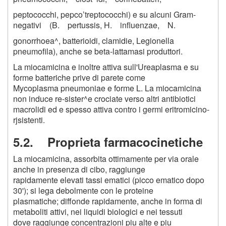
peptococchi, pepco’treptococchi) e su alcuni Gram-
negativi (B. pertussis, H. influenzae, N.
gonorrhoea^, batterioidi, clamidie, Legionella
pneumofila), anche se beta-lattamasi produttori.
La miocamicina e inoltre attiva sull'Ureaplasma e su
forme batteriche prive di parete come
Mycoplasma pneumoniae e forme L. La miocamicina
non induce re-sister^e crociate verso altri antibiotici
macrolidi ed e spesso attiva contro i germi eritromicino-
rjsistenti.
5.2. Proprieta farmacocinetiche
La miocamicina, assorbita ottimamente per via orale
anche in presenza di cibo, raggiunge
rapidamente elevati tassi ematici (picco ematico dopo
30'); si lega debolmente con le proteine
plasmatiche; diffonde rapidamente, anche in forma di
metaboliti attivi, nei liquidi biologici e nei tessuti
dove raggiunge concentrazioni piu alte e piu