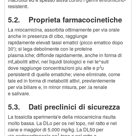
resistenti.
5.2. Proprieta farmacocinetiche
La miocamicina, assorbita ottimamente per via orale
anche in presenza di cibo, raggiunge
rapidamente elevati tassi ematici (picco ematico dopo
30'); si lega debolmente con le proteine
plasma.iche; diffonde rapidamente, anche in forma di
mf„aboliti attivi, nei liquidi biologici e nei te^suti
J
dove raggiunge concentrazioni piu alte e p
u
persistenti di quelle ematiche; viene eliminate, come
tale ed in forma di metaboliti attivi, prevlentemente
per via biliare e, in minor misura, per .ia renale
e salivare.
5.3. Dati preclinici di sicurezza
La tossicita sperimenta'e della miocamicina risulta
molto bassa. La DLo per os nel topo, nel ratto e nel
cane e maggior di 5.000 mg/kg. La DL50 per
1
via endoperitoneale ne
topo e nel ratto e