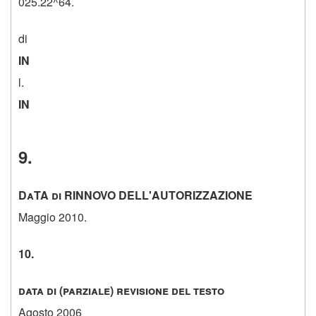
025.22^64.
di
IN
l.
IN
9.
DaTA di RINNOVO DELL'AUTORIZZAZIONE
Maggio 2010.
10.
data di (parziale) revisione del testo
Agosto 2006