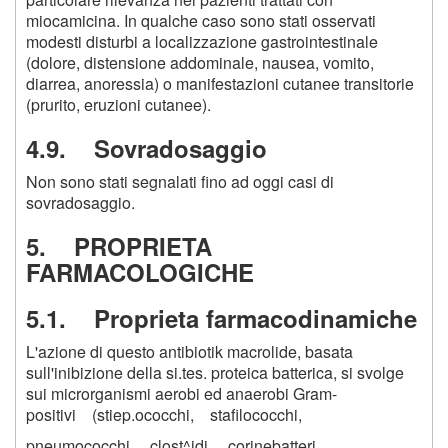
miocamicina. In qualche caso sono stati osservati
modesti disturbi a localizzazione gastrointestinale
(dolore, distensione addominale, nausea, vomito,
diarrea, anoressia) o manifestazioni cutanee transitorie
(prurito, eruzioni cutanee).
4.9. Sovradosaggio
Non sono stati segnalati fino ad oggi casi di
sovradosaggio.
5. PROPRIETA
FARMACOLOGICHE
5.1. Proprieta farmacodinamiche
L'azione di questo antibiotik macrolide, basata
sull'inibizione della si.tes. proteica batterica, si svolge
sui microrganismi aerobi ed anaerobi Gram-
positivi (stiep.ococchi, stafilococchi,
pneumococchi, clost^idi, corinebatteri,