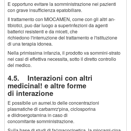
E opportuno evitare la somministrazione nei pazienti
con grave insufficienza epatobiliare.
Il trattamento con MIOCAMEN, come con gli altri an-
tibiotici, puo dar luogo a superinfezioni da agenti
batterici resistenti e da miceti, che
richiedono l'interruzione del trattamento e l'istituzione
di una terapia idonea.
Nella primissima infanzia, il prodotto va sommini-strato
nei casi di effettiva necessita, sotto il diretto controllo
del medico.
4.5. Interazioni con altri
medicinal! e altre forme
di interazione
E possibile un aumei.to delle concentrazioni
plasmatiche di carbamrz'pina, ciclosporina
e diidroergotamina in caso di
concomitante somministrazione.
Sulla base di studi di fa^macocinetica, la miocami-cina