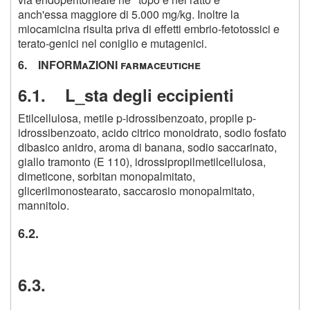
anch'essa maggiore di 5.000 mg/kg. Inoltre la
miocamicina risulta priva di effetti embrio-fetotossici e
terato-genici nel coniglio e mutagenici.
6. INFORMaZIONI farmaceutiche
6.1. L_sta degli eccipienti
Etilcellulosa, metile p-idrossibenzoato, propile p-
idrossibenzoato, acido citrico monoidrato, sodio fosfato
dibasico anidro, aroma di banana, sodio saccarinato,
giallo tramonto (E 110), idrossipropilmetilcellulosa,
dimeticone, sorbitan monopalmitato,
glicerilmonostearato, saccarosio monopalmitato,
mannitolo.
6.2.
6.3.