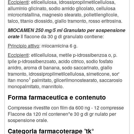
Eccipienti
: etilcellulosa, idrossipropilmetilcellulosa,
alluminio glicinato, sodio amido glicolato, cellulosa
microcristallina, magnesio stearato, polietilenglicole,
talco, titanio diossido, giallo tramonto, rosso eritrosina.
MIOCAMEN 250 mg/5 ml Granulato per sospensione
orate
Il flacone da 30 g di granulato contiene:
Principio attivo
: miocamicina 6 g.
Eccipienti
: etilcellulosa, metile p-idrossibenzoa o, p.
ipile p-idrossibenzoato, acido citrico, sodio fosfato
anidro, aroma di banana, sodo saccarinato, giallo
tramonto, idrossipropilmetilcellulosa, simeticone, sor'
1
itan mono
palmitato, glicerilmonostearato, saccarosio
monopalmitato, mannitolo.
Forma farmaceutica e contenuto
Compresse rivestite con film da 600 ng - 12 compresse
Flacone da 120 ml contenen*e 30 g di gr nulato per
sospensione orale.
Categoria farmacoterape 'tk°