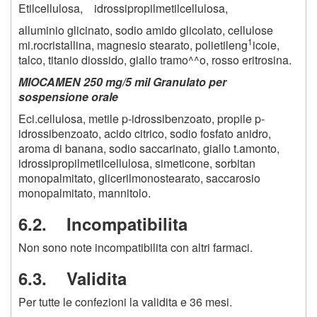
Etilcellulosa, idrossipropilmetilcellulosa,
alluminio glicinato, sodio amido glicolato, cellulose
1
mi.rocristallina, magnesio stearato, polietileng
icoie,
talco, titanio diossido, giallo tramo^^o, rosso eritrosina.
MIOCAMEN
250
mg/5 mil
Granulato per
sospensione orale
Eci.cellulosa, metile p-idrossibenzoato, propile p-
idrossibenzoato, acido citrico, sodio fosfato anidro,
aroma di banana, sodio saccarinato, giallo t.amonto,
idrossipropilmetilcellulosa, simeticone, sorbitan
monopalmitato, glicerilmonostearato, saccarosio
monopalmitato, mannitolo.
6.2. Incompatibilita
Non sono note incompatibilita con altri farmaci.
6.3. Validita
Per tutte le confezioni la validita e 36 mesi.