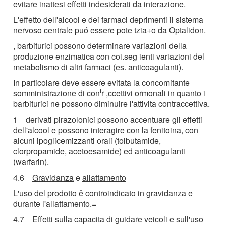
evitare inattesi effetti indesiderati da interazione.
L'effetto dell'alcool e dei farmaci deprimenti il sistema
nervoso centrale puó essere pote tzia+o da Optalidon.
, barbiturici possono determinare variazioni della
produzione enzimatica con coi.seg ienti variazioni del
metabolismo di altri farmaci (es. anticoagulanti).
In particolare deve essere evitata la concomitante
f
somministrazione di con
r ,ccettivi ormonali in quanto i
barbiturici ne possono diminuire l'attivita contraccettiva.
1 derivati pirazolonici possono accentuare gli effetti
dell'alcool e possono interagire con la fenitoina, con
alcuni ipoglicemizzanti orali (tolbutamide,
clorpropamide, acetoesamide) ed anticoagulanti
(warfarin).
4.6
Gravidanza
e
allattamento
L'uso del prodotto ě controindicato in gravidanza e
durante l'allattamento.=
4.7
Effetti sulla capacita
di
guidare veicoli
e
sull'uso