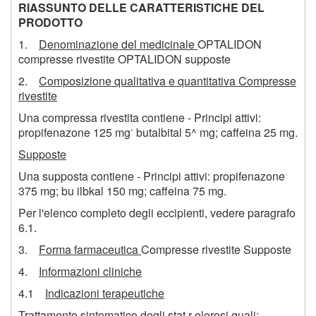
RIASSUNTO DELLE CARATTERISTICHE DEL
PRODOTTO
1.
Denominazione del medicinale
OPTALIDON
compresse rivestite OPTALIDON supposte
2.
Composizione qualitativa e quantitativa Compresse
rivestite
Una compressa rivestita contiene - Principi attivi:
-
propifenazone 125 mg
butalbital 5^ mg; caffeina 25 mg.
Supposte
Una supposta contiene - Principi attivi: propifenazone
375 mg; bu ilbkal 150 mg; caffeina 75 mg.
Per l'elenco completo degli eccipienti, vedere paragrafo
6.1.
3.
Forma farmaceutica
Compresse rivestite Supposte
4.
Informazioni cliniche
4.1
Indicazioni terapeutiche
Trattamento sintomatico degli stat r olorosi quali: