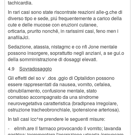
tachicardia.
In rari casi sono state riscontrate reazioni alle-g.che di
diverso tipo e sede, piú frequentemente a carico della
cute e delle mucose con eruzioni cutanee,
orticaria, prurito nonchě, in rarissimi casi, feno men i
anafilaJci.
Sedazione, atassia, nistagmc e co nfi Jone mentale
possono insorgere, soprattutto negli anziani, a se gui.o
della somministrazione di dosaggi elevati.
4.9
Sovradosaggio
-
Gli effetti del so v
.dos .ggio di Optalidon possono
essere rappresentati da nausea, vomito, cefalea,
obnubilamento, confusione mentale, stato
comatoso accompagnato da una sindrome
neurovegetativa caratteristica (bradipnea irregolare,
ostruzione tracheobronchiale, ipotensione arteriosa).
In tali casi icc^re prendere le seguenti misure:
- elimh.are il farmaco provocando il vomito; lavanda
gastrica; incrementare l'escrezione urinaria (provocare