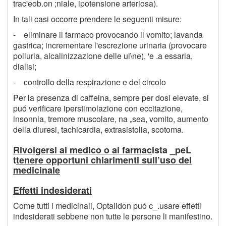
trac'eob.on ;niale, ipotensione arteriosa).
In tali casi occorre prendere le seguenti misure:
- eliminare il farmaco provocando il vomito; lavanda
gastrica; incrementare l'escrezione urinaria (provocare
poliuria, alcalinizzazione delle ui\ne), 'e .a essaria,
dialisi;
- controllo della respirazione e del circolo
Per la presenza di caffeina, sempre per dosi elevate, si
puó verificare iperstimolazione con eccitazione,
insonnia, tremore muscolare, na „sea, vomito, aumento
della diuresi, tachicardia, extrasistolia, scotoma.
Rivolgersi al medico o al farmac
ista _peL
t
tenere opportuni chiarimenti sull’uso del
medicinale
Effetti indesiderati
Come tutti i medicinali, Optalidon puó c_.usare effetti
indesiderati sebbene non tutte le persone li manifestino.