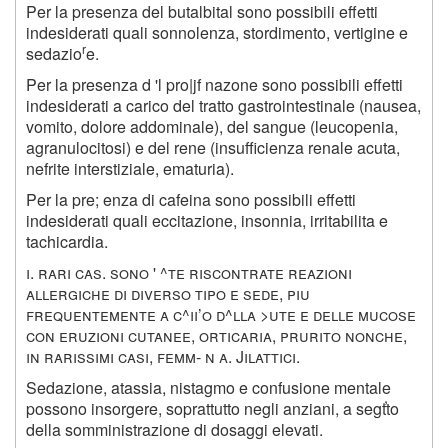
Per la presenza del butalbital sono possibili effetti
indesiderati quali sonnolenza, stordimento, vertigine e
r
sedazio
e.
Per la presenza d 'l pro|jf nazone sono possibili effetti
indesiderati a carico del tratto gastrointestinale (nausea,
vomito, dolore addominale), del sangue (leucopenia,
agranulocitosi) e del rene (insufficienza renale acuta,
nefrite interstiziale, ematuria).
Per la pre; enza di cafeina sono possibili effetti
indesiderati quali eccitazione, insonnia, irritabilita e
tachicardia.
i. rari cas. sono ' ^te riscontrate reazioni
allergiche di diverso tipo e sede, piu
frequentemente a c^ii’o d^lla >ute e delle mucose
con eruzioni cutanee, orticaria, prurito nonche,
in rarissimi casi, femm- n a. Jilattici.
Sedazione, atassia, nistagmo e confusione mentale
possono insorgere, soprattutto negli anziani, a segťto
della somministrazione di dosaggi elevati.