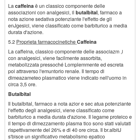
La
caffeina
ě un classico componente delle
associazioni con analgesici, il
butalbital
, farmaco a
nota azione sedativa potenziante l'effetto de gli
enJgesici, viene classificato come barbiturico a media
durata d'azione.
5.2
Proprieta farmacocinetiche
Caffeina
La caffeina, classico componente delle associazm ,i
con analgesici, viene facilmente assorbita,
metabolizzata pressoché Lomplemmente ed escreta
poi attraverso l'emuntorio renale. Il tempo di
dimeazameteo plasmatico viene indicato nell'uomo in
circa 3,5 ore.
Butalbital
Il butalbital, farmaco a nota azior e sec atua potenziante
l'effetto degli analgesici, viene classificato come
barbiturico a media durata d'azione. Il legame proteico e
il tempo di dimezzamento plasma tico sono stati valutati
rispettivamente del 26% e di 40 ore circa. Il br.albitJ
s'bisce un significativo metabolismo epatico