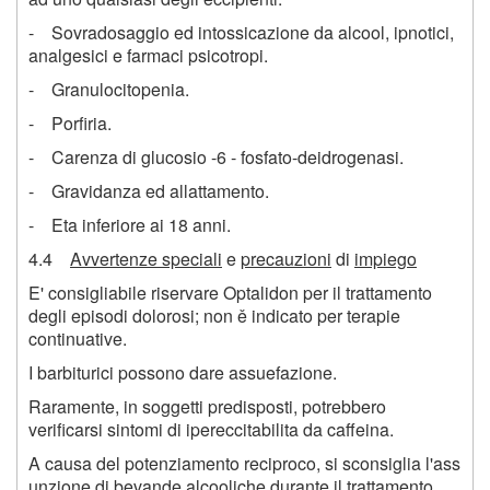
- Sovradosaggio ed intossicazione da alcool, ipnotici,
analgesici e farmaci psicotropi.
- Granulocitopenia.
- Porfiria.
- Carenza di glucosio -6 - fosfato-deidrogenasi.
- Gravidanza ed allattamento.
- Eta inferiore ai 18 anni.
4.4
Avvertenze speciali
e
precauzioni
di
impiego
E' consigliabile riservare Optalidon per il trattamento
degli episodi dolorosi; non ě indicato per terapie
continuative.
I barbiturici possono dare assuefazione.
Raramente, in soggetti predisposti, potrebbero
verificarsi sintomi di ipereccitabilita da caffeina.
A causa del potenziamento reciproco, si sconsiglia l'ass
unzione di bevande alcooliche durante il trattamento.