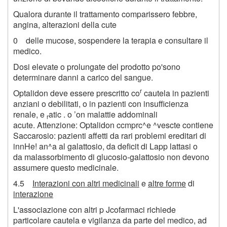
Qualora durante il trattamento comparissero febbre,
angina, alterazioni della cute
0 delle mucose, sospendere la terapia e consultare il
medico.
Dosi elevate o prolungate del prodotto po'sono
determinare danni a carico del sangue.
r
Optalidon deve essere prescritto co
cautela in pazienti
anziani o debilitati, o in pazienti con insufficienza
renale, e
atic . o ’on malattie addominali
r
acute. Attenzione: Optalidon ccmprc^e ^vescte contiene
Saccarosio: pazienti affetti da rari problemi ereditari di
innHe! an^a al galattosio, da deficit di Lapp lattasi o
da malassorbimento di glucosio-galattosio non devono
assumere questo medicinale.
4.5
Interazioni con altri medicinali
e
altre forme
di
interazione
L'associazione con altri p Jcofarmaci richiede
particolare cautela e vigilanza da parte del medico, ad