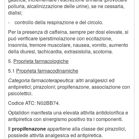
poliuria, alcalinizzazione delle urine), se ne cessaria,
dialisi;
- controllo della respirazione e del circolo.
Per la presenza di caffeina, sempre per dosi elevate, si
puó verificare iperstimolazione con eccitazione,
insonnia, tremore muscolare, nausea, vomito, aumento
della diuresi, tachicardia, extrasistolia, scotoma.
5.
Proprieta farmacologiche
5.1
Proprieta farmacodinamiche
Categoria farmacoterapeutica
: altri analgesici ed
antipiretici; pirazoloni; propifenazone, associazione con
psicolettici.
Codice ATC: N02BB74.
Optalidon manifesta una elevata attivita antidolorifica e
antipiretica con sinergismo positivo tra i componenti.
Il
propifenazone
appartiene alla classe dei pirazolici,
possiede attivita analgesica ed antipiretica.