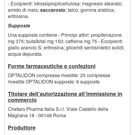
- Eccipienti: idrossipropilcellulosa; magnesio stearato;
amido di mais;
saccarosio
; talco; gomma arabica;
eritrosina.
Supposte
Una supposta contiene - Principi attivi: propifenazone
mg 375; butalbital mg 150; caffeina mg 75 - Eccipienti:
giallo arancio S; eritrosina; gliceridi semisintetici solidi;
acqua depurata.
Forme farmaceutiche e confezioni
OPTALIDON compresse rivestite: 25 compresse
rivestite OPTALIDON supposte: 6 supposte
Titolare dell’autorizzazione all’immissione in
commercio
Chefaro Pharma Italia S.r.l. Viale Castello della
Magliana 18 - 00148 Roma
Produttore