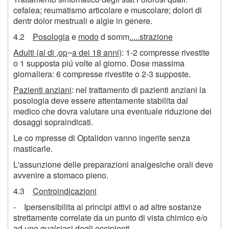
cefalea; reumatismo articolare e muscolare; dolori di
dentr dolor mestruali e algie in genere.
4.2
Posologia
e
modo
d somm
.....strazione
Adulti (al di ,op
~
a dei
18
anni)
: 1-2 compresse rivestite
o 1 supposta piú volte al giorno. Dose massima
giornaliera:
6
compresse rivestite o 2-3 supposte.
Pazienti anziani
: nel trattamento di pazienti anziani la
posologia deve essere attentamente stabilita dal
medico che dovra valutare una eventuale riduzione dei
dosaggi sopraindicati.
Le co mpresse di Optalidon vanno ingerite senza
masticarle.
L'assunzione delle preparazioni analgesiche orali deve
avvenire a stomaco pieno.
4.3
Controindicazioni
- Ipersensibilita ai principi attivi o ad altre sostanze
strettamente correlate da un punto di vista chimico e/o
ad uno qualsiasi degli eccipienti.