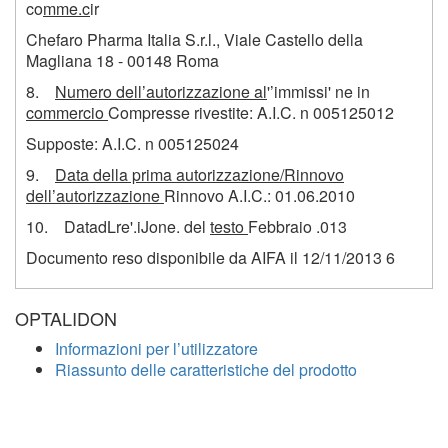
co
mme.c
ir
Chefaro Pharma Italia S.r.l., Viale Castello della
Magliana 18 - 00148 Roma
8
.
Numero dell’autorizzazione al
'’immissi' ne in
commercio
Compresse rivestite: A.I.C. n 005125012
Supposte: A.I.C. n 005125024
9.
Data della prima autorizzazione/Rinnovo
dell’autorizzazione
Rinnovo A.I.C.: 01.06.2010
10. DatadLre'.iJone. del
testo
Febbraio .013
Documento reso disponibile da AIFA il 12/11/2013
6
OPTALIDON
Informazioni per l’utilizzatore
Riassunto delle caratteristiche del prodotto