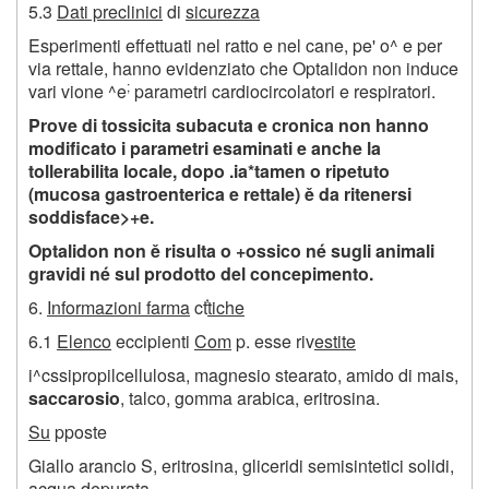
5.3
Dati preclinici
di
sicurezza
Esperimenti effettuati nel ratto e nel cane, pe' o^ e per
via rettale, hanno evidenziato che Optalidon non induce
;
vari vione ^e
parametri cardiocircolatori e respiratori.
Prove di tossicita subacuta e cronica non hanno
modificato i parametri esaminati e anche la
tollerabilita locale, dopo .ia*tamen o ripetuto
(mucosa gastroenterica e rettale) ě da ritenersi
soddisface>+e.
Optalidon non ě risulta o +ossico né sugli animali
gravidi né sul prodotto del concepimento.
6.
Informazioni farma
cť
tiche
6.1
Elenco
eccipienti
Com
p. esse riv
estite
i^cssipropilcellulosa, magnesio stearato, amido di mais,
saccarosio
, talco, gomma arabica, eritrosina.
Su
pposte
Giallo arancio S, eritrosina, gliceridi semisintetici solidi,
acqua depurata.