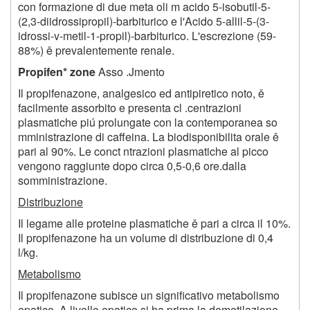
con formazione di due meta oli m acido 5-isobutil-5-
(2,3-diidrossipropil)-barbiturico e l'Acido 5-allil-5-(3-
idrossi-v-metil-1-propil)-barbiturico. L'escrezione (59-
88%) ě prevalentemente renale.
Propifen* zone
Asso .Jmento
Il propifenazone, analgesico ed antipiretico noto, ě
facilmente assorbito e presenta cl .centrazioni
plasmatiche piú prolungate con la contemporanea so
mministrazione di caffeina. La biodisponibilita orale ě
pari al 90%. Le conct ntrazioni plasmatiche al picco
vengono raggiunte dopo circa 0,5-0,6 ore.dalla
somministrazione.
Distribuzione
Il legame alle proteine plasmatiche ě pari a circa il
10
%.
Il propifenazone ha un volume di distribuzione di 0,4
l/kg.
Metabolismo
Il propifenazone subisce un significativo metabolismo
epatico. A livello epatico si ha prima la demetilazione