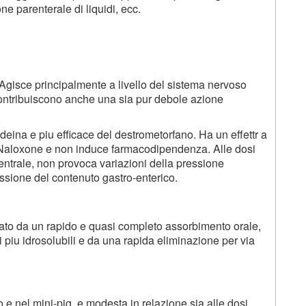
ne parenterale di liquidi, ecc.
. Agisce principalmente a livello del sistema nervoso
 contribuiscono anche una sia pur debole azione
deina e piu efficace del destrometorfano. Ha un effettr a
Naloxone e non induce farmacodipendenza. Alle dosi
entrale, non provoca variazioni della pressione
essione del contenuto gastro-enterico.
zato da un rapido e quasi completo assorbimento orale,
i piu idrosolubili e da una rapida eliminazione per via
to e nel mini-pig, e modesta in relazione sia alle dosi