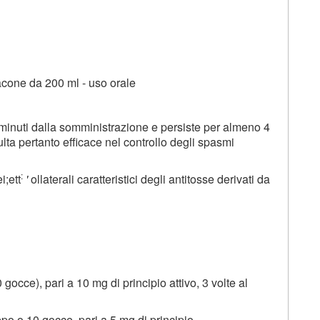
lacone da 200 ml - uso orale
 minuti dalla somministrazione e persiste per almeno 4
ulta pertanto efficace nel controllo degli spasmi
:
i;ett
'
ollaterali caratteristici degli antitosse derivati da
 gocce), pari a 10 mg di principio attivo, 3 volte al
oppo o 10 gocce, pari a 5 mg di principio