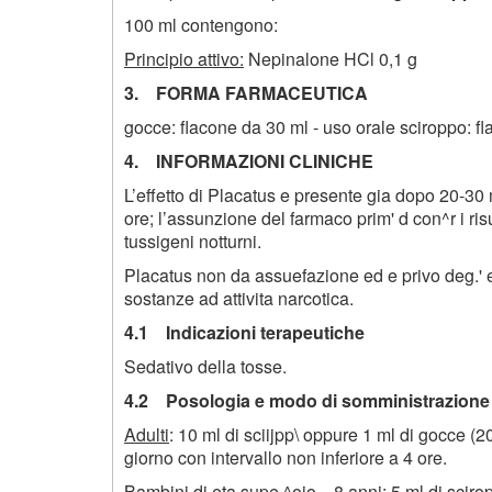
100 ml contengono:
Principio attivo:
Nepinalone HCl 0,1 g
3. FORMA FARMACEUTICA
gocce: flacone da 30 ml - uso orale sciroppo: f
4. INFORMAZIONI CLINICHE
L’effetto di Placatus e presente gia dopo 20-30
ore; l’assunzione del farmaco prim' d con^r i ris
tussigeni notturni.
Placatus non da assuefazione ed e privo deg.' e
sostanze ad attivita narcotica.
4.1 Indicazioni terapeutiche
Sedativo della tosse.
4.2 Posologia e modo di somministrazione
Adulti
: 10 ml di sciijpp\ oppure 1 ml di gocce (20
giorno con intervallo non inferiore a 4 ore.
Bambini di et
a
supe ^oio 8 anni
: 5 ml di scir