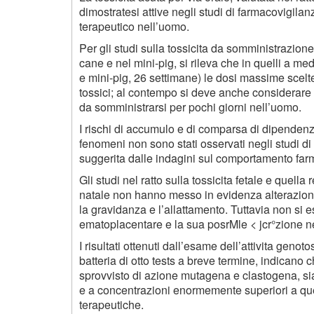
dimostratesi attive negli studi di farmacovigilan
terapeutico nell’uomo.
Per gli studi sulla tossicita da somministrazione o
cane e nel mini-pig, si rileva che in quelli a me
e mini-pig, 26 settimane) le dosi massime scelte
tossici; al contempo si deve anche considerar
da somministrarsi per pochi giorni nell’uomo.
I rischi di accumulo e di comparsa di dipendenza
fenomeni non sono stati osservati negli studi di
suggerita dalle indagini sul comportamento farm
Gli studi nel ratto sulla tossicita fetale e quella rel
natale non hanno messo in evidenza alterazioni
la gravidanza e l’allattamento. Tuttavia non si 
ematoplacentare e la sua posrMle
<
jcr°zione ne
I risultati ottenuti dall’esame dell’attivita gen
batteria di otto tests a breve termine, indicano 
sprovvisto di azione mutagena e clastogena, si
e a concentrazioni enormemente superiori a quel
terapeutiche.