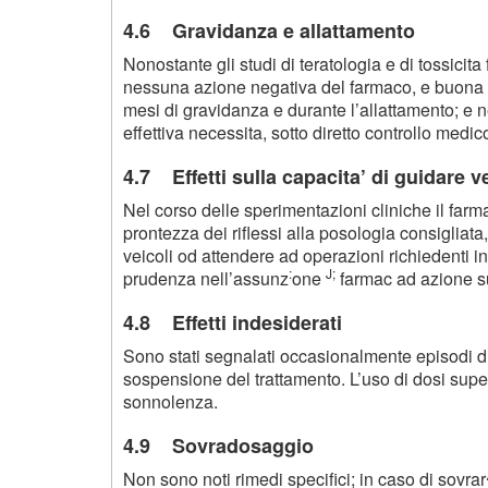
4.6 Gravidanza e allattamento
Nonostante gli studi di teratologia e di tossicit
nessuna azione negativa del farmaco, e buona 
mesi di gravidanza e durante l’allattamento; e n
effettiva necessita, sotto diretto controllo medic
4.7 Effetti sulla capacita’ di guidare v
Nel corso delle sperimentazioni cliniche il far
prontezza dei riflessi alla posologia consigliata
veicoli od attendere ad operazioni richiedenti i
:
J;
prudenza nell’assunz
one
farmac ad azione su
4.8 Effetti indesiderati
Sono stati segnalati occasionalmente episodi di 
sospensione del trattamento. L’uso di dosi super
sonnolenza.
4.9 Sovradosaggio
Non sono noti rimedi specifici; in caso di sovra