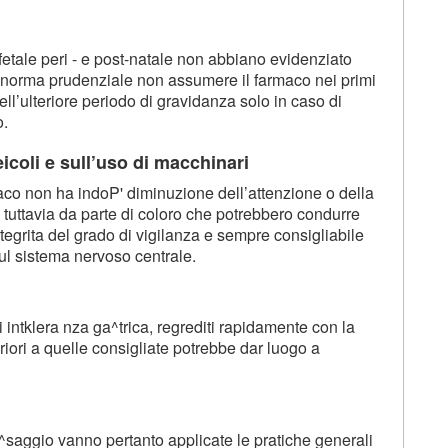
a fetale peri - e post-natale non abbiano evidenziato
norma prudenziale non assumere il farmaco nei primi
ell’ulteriore periodo di gravidanza solo in caso di
o.
eicoli e sull’uso di macchinari
maco non ha indoP' diminuzione dell’attenzione o della
, tuttavia da parte di coloro che potrebbero condurre
ntegrita del grado di vigilanza e sempre consigliabile
l sistema nervoso centrale.
intklera nza ga^trica, regrediti rapidamente con la
iori a quelle consigliate potrebbe dar luogo a
r^saggio vanno pertanto applicate le pratiche generali