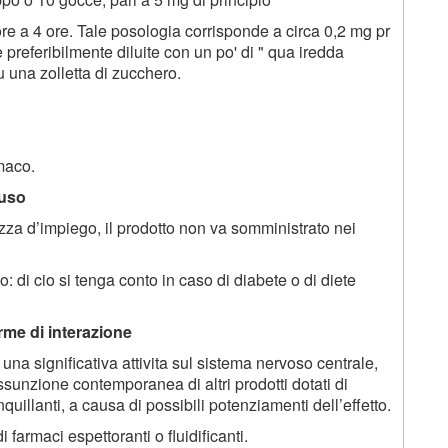
riore a 4 ore. Tale posologia corrisponde a circa 0,2 mg pr
referibilmente diluite con un po' di " qua iredda
 una zolletta di zucchero.
rmaco.
’uso
ezza d’impiego, il prodotto non va somministrato nei
 di cio si tenga conto in caso di diabete o di diete
orme di interazione
na significativa attivita sul sistema nervoso centrale,
ssunzione contemporanea di altri prodotti dotati di
nquillanti, a causa di possibili potenziamenti dell’effetto.
farmaci espettoranti o fluidificanti.