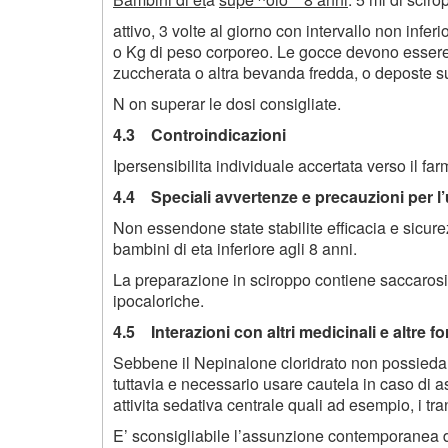
attivo, 3 volte al giorno con intervallo non infe
o Kg di peso corporeo. Le gocce devono essere p
zuccherata o altra bevanda fredda, o deposte su
N on superar le dosi consigliate.
4.3 Controindicazioni
Ipersensibilita individuale accertata verso il fa
4.4 Speciali avvertenze e precauzioni per l
Non essendone state stabilite efficacia e sicur
bambini di eta inferiore agli 8 anni.
La preparazione in sciroppo contiene saccarosio:
ipocaloriche.
4.5 Interazioni con altri medicinali e altre f
Sebbene il Nepinalone cloridrato non possieda u
tuttavia e necessario usare cautela in caso di a
attivita sedativa centrale quali ad esempio, i tra
E’ sconsigliabile l’assunzione contemporanea di 