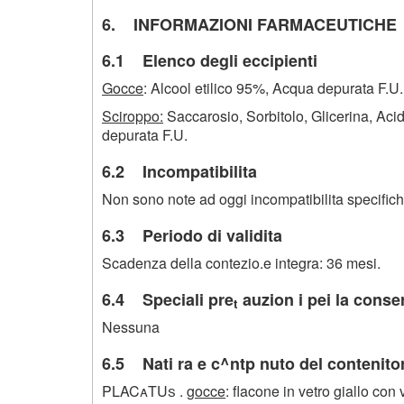
6. INFORMAZIONI FARMACEUTICHE
6.1 Elenco degli eccipienti
Gocce
: Alcool etilico 95%, Acqua depurata F.U.
Sciroppo:
Saccarosio, Sorbitolo, Glicerina, Acid
depurata F.U.
6.2 Incompatibilita
Non sono note ad oggi incompatibilita specifich
6.3 Periodo di validita
Scadenza della contezio.e integra: 36 mesi.
6.4 Speciali pre
auzion i pei la conse
t
Nessuna
6.5 Nati ra e c^ntp nuto del contenito
PLACaTUs .
gocce
: flacone in vetro giallo co