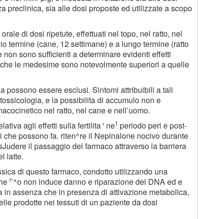
za preclinica, sia alle dosi proposte ed utilizzate a scopo
rale di dosi ripetute, effettuati nel topo, nel ratto, nel
dio termine (cane, 12 settimane) e a lungo termine (ratto
 non sono sufficienti a determinare evidenti effetti
e che le medesime sono notevolmente superiori a quelle
 possono essere esclusi. Sintomi attribuibili a tali
 tossicologia, e la possibilita di accumulo non e
acocinetico nel ratto, nel cane e nell’uomo.
1
ativa agli effetti sulla fertilita ' ne
periodo peri e post-
 che possono fa. riten^re il Nepinalone nocivo durante
esJudere il passaggio del farmaco attraverso la barriera
l latte.
otossica di questo farmaco, condotto utilizzando una
r
che
’^o non induce danno e riparazione del DNA ed e
a in assenza che in presenza di attivazione metabolica,
le prodotte nei tessuti di un paziente da dosi