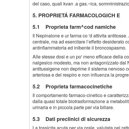
del caso, quali kvan .a gas.~ica, somministrazio
5. PROPRIETÁ FARMACOLOGICH E
5.1 Proprieta farm^cod namiche
Il Nepinalone e ur farma co 'd attivita antitosse
centrale, ma ad esercitare l’effetto desiderato
antinfiammatoria ed inibente il broncospasmo.
Alle stesse dosi e un po' meno efficace della co
nalgesico modesto, ma non antagonizzato dal 
antitussigene non deprime il sistema nervoso c
arteriosa e del respiro e non influenza la progr
5.2 Proprieta farmacocinetiche
Il comportamento farmaco-cinetico e caratteriz
dalla quasi totale biotrasformazione a metabolit
urinaria e in piccola parte per via biliare.
5.3 Dati preclinici di sicurezza
La tossicita acuta per via orale, valutata nel rat