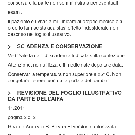
conservare la parte non somministrata per eventuali
esami.
Il paziente e i-vita^ a mi. unicare al proprio medico o al
proprio farmacista qualsiasi effetto indesiderato non
descritto nel foglio illustrativo.
> SC ADENZA E CONSERVAZIONE
Veriti^aie la da
1
di scadenza indicata sulla confezione.
Attenzione: non utilizzare il medicinale dopo tale data.
Conserva^ a temperatura non superiore a 25° C. Non
congelare Tenere fuori dalla portata dei bambini
> REVISIONE DEL FOGLIO ILLUSTRATIVO
DA PARTE DELL’AIFA
11/2011
pagina 2 di 2
R
inger
A
cetato
B. B
raun
FI versione autorizzata