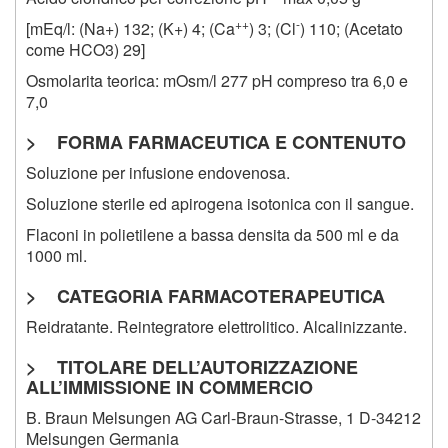
++
-
[mEq/l: (Na+) 132; (K+) 4; (Ca
) 3; (Cl
) 110; (Acetato
come HCO3) 29]
Osmolarita teorica: mOsm/l 277 pH compreso tra 6,0 e
7,0
> FORMA FARMACEUTICA E CONTENUTO
Soluzione per infusione endovenosa.
Soluzione sterile ed apirogena isotonica con il sangue.
Flaconi in polietilene a bassa densita da 500 ml e da
1000 ml.
> CATEGORIA FARMACOTERAPEUTICA
Reidratante. Reintegratore elettrolitico. Alcalinizzante.
> TITOLARE DELL’AUTORIZZAZIONE
ALL’IMMISSIONE IN COMMERCIO
B. Braun Melsungen AG Carl-Braun-Strasse, 1 D-34212
Melsungen Germania