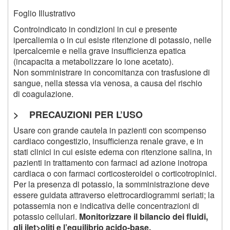
Foglio Illustrativo
Controindicato in condizioni in cui e presente
ipercaliemia o in cui esiste ritenzione di potassio, nelle
ipercalcemie e nella grave insufficienza epatica
(incapacita a metabolizzare lo ione acetato).
Non somministrare in concomitanza con trasfusione di
sangue, nella stessa via venosa, a causa del rischio
di coagulazione.
> PRECAUZIONI PER L’USO
Usare con grande cautela in pazienti con scompenso
cardiaco congestizio, insufficienza renale grave, e in
stati clinici in cui esiste edema con ritenzione salina, in
pazienti in trattamento con farmaci ad azione inotropa
cardiaca o con farmaci corticosteroidei o corticotropinici.
Per la presenza di potassio, la somministrazione deve
essere guidata attraverso elettrocardiogrammi seriati; la
potassemia non e indicativa delle concentrazioni di
potassio cellulari.
Monitorizzare il bilancio dei fluidi,
gli ilet>oliti e l’equilibrio acido-base.