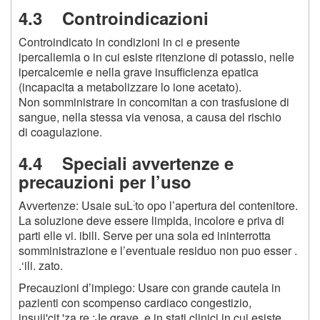
4.3 Controindicazioni
Controindicato in condizioni in ci e presente
ipercaliemia o in cui esiste ritenzione di potassio, nelle
ipercalcemie e nella grave insufficienza epatica
(incapacita a metabolizzare lo ione acetato).
Non somministrare in concomitan a con trasfusione di
sangue, nella stessa via venosa, a causa del rischio
di coagulazione.
4.4 Speciali avvertenze e
precauzioni per l’uso
:
Avvertenze: Usaie suL
to opo l’apertura del contenitore.
La soluzione deve essere limpida, incolore e priva di
parti elle vi. ibili. Serve per una sola ed ininterrotta
somministrazione e l’eventuale residuo non puo esser .
.‘ili. zato.
Precauzioni d’impiego: Usare con grande cautela in
pazienti con scompenso cardiaco congestizio,
insuii'cit.'za re ;Je grave, e in stati clinici in cui esiste