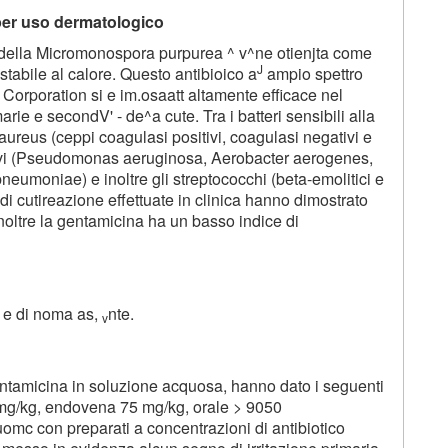
per uso dermatologico
 della Micromonospora purpurea ^ v^ne otienjta come
J
tabile al calore. Questo antibioico a
ampio spettro
g Corporation si e im.osaatt altamente efficace nel
arie e secondV' - de^a cute. Tra i batteri sensibili alla
reus (ceppi coagulasi positivi, coagulasi negativi e
gativi (Pseudomonas aeruginosa, Aerobacter aerogenes,
pneumoniae) e inoltre gli streptococchi (beta-emolitici e
ve di cutireazione effettuate in clinica hanno dimostrato
inoltre la gentamicina ha un basso indice di
 e di noma as,
nte.
v
entamicina in soluzione acquosa, hanno dato i seguenti
mg/kg, endovena 75 mg/kg, orale > 9050
omc con preparati a concentrazioni di antibiotico