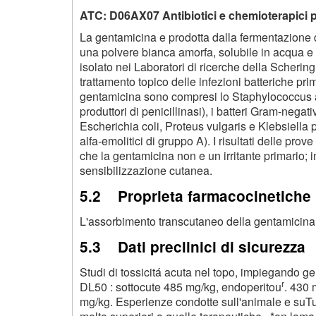
ATC: D06AX07 Antibiotici e chemioterapici 
La gentamicina e prodotta dalla fermentazione
una polvere bianca amorfa, solubile in acqua e s
isolato nei Laboratori di ricerche della Scherin
trattamento topico delle infezioni batteriche prim
gentamicina sono compresi lo Staphylococcus au
produttori di penicillinasi), i batteri Gram-ne
Escherichia coli, Proteus vulgaris e Klebsiella 
alfa-emolitici di gruppo A). I risultati delle pro
che la gentamicina non e un irritante primario; 
sensibilizzazione cutanea.
5.2 Proprieta farmacocinetiche
L'assorbimento transcutaneo della gentamicina
5.3 Dati preclinici di sicurezza
Studi di tossicitá acuta nel topo, impiegando g
r
DL50 : sottocute 485 mg/kg, endoperitou
. 430 
mg/kg. Esperienze condotte sull'animale e suTu