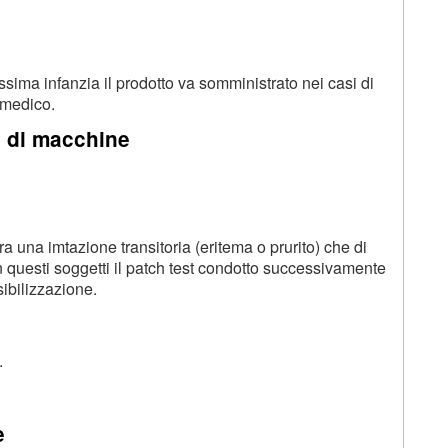
ssima infanzia il prodotto va somministrato nei casi di
l medico.
o di macchine
a una imtazione transitoria (eritema o prurito) che di
 In questi soggetti il patch test condotto successivamente
ibilizzazione.
.
e