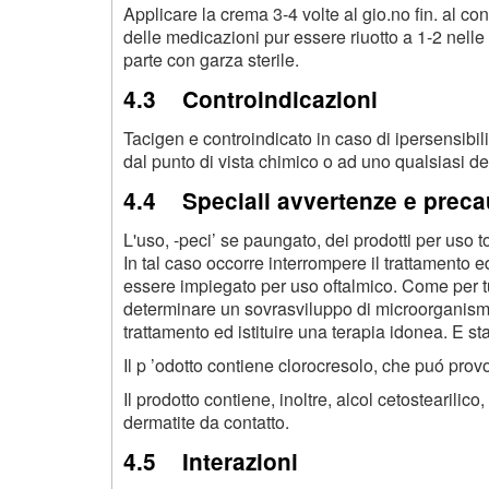
Applicare la crema 3-4 volte al gio.no fin. al c
delle medicazioni pur essere riuotto a 1-2 nelle
parte con garza sterile.
4.3 Controindicazioni
Tacigen e controindicato in caso di ipersensibili
dal punto di vista chimico o ad uno qualsiasi deg
4.4 Speciali avvertenze e precau
L'uso, -peci’ se paungato, dei prodotti per uso 
In tal caso occorre interrompere il trattamento ed
essere impiegato per uso oftalmico. Come per tut
determinare un sovrasviluppo di microorganismi 
trattamento ed istituire una terapia idonea. E st
Il p ’odotto contiene clorocresolo, che puó prov
Il prodotto contiene, inoltre, alcol cetostearili
dermatite da contatto.
4.5 Interazioni