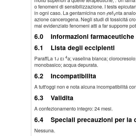
molto superiori a quelle terapeutiche, .*on lam
o fenomeni di sensibilizzazione. I tests epicuta
in ogni caso. La gentamicina non
reř
nta analo
f
V
azione cancerogena. Negli studi di tossicitá cr
mai evidenziato fenomeni atti a far supporre po
6.0 Informazioni farmaceutiche
6.1 Lista degli eccipienti
4
ParaffLa
1
j ei
a; vaselina bianca; clorocresolo;
monobasico; acqua depurata.
6.2 Incompatibilita
A tutt'oggi non e nota alcuna incompatibilitá con 
6.3 Validita
A confezionamento integro: 24 mesi.
6.4 Speciali precauzioni per la
Nessuna.