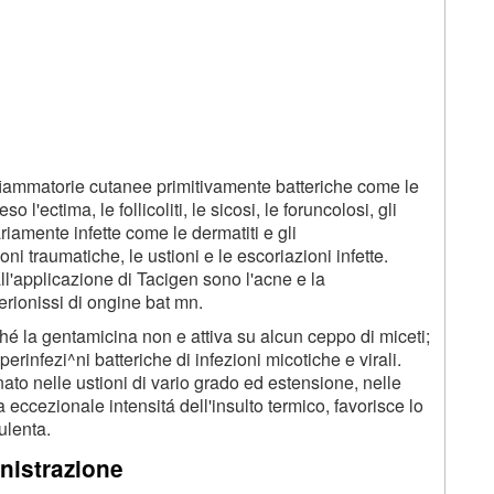
fiammatorie cutanee primitivamente batteriche come le
l'ectima, le follicoliti, le sicosi, le foruncolosi, gli
iamente infette come le dermatiti e gli
oni traumatiche, le ustioni e le escoriazioni infette.
ll'applicazione di Tacigen sono l'acne e la
perionissi di ongine bat mn.
ché la gentamicina non e attiva su alcun ceppo di miceti;
perinfezi^ni batteriche di infezioni micotiche e virali.
nato nelle ustioni di vario grado ed estensione, nelle
la eccezionale intensitá dell'insulto termico, favorisce lo
ulenta.
nistrazione