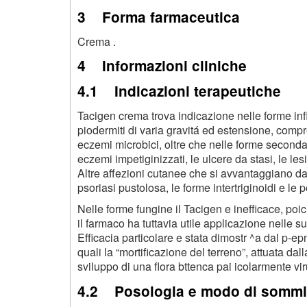
3 Forma farmaceutica
Crema .
4 Informazioni cliniche
4.1 Indicazioni terapeutiche
Tacigen crema trova indicazione nelle forme in
piodermiti di varia gravitá ed estensione, compreso 
eczemi microbici, oltre che nelle forme secondar
eczemi impetiginizzati, le ulcere da stasi, le lesi
Altre affezioni cutanee che si avvantaggiano da
psoriasi pustolosa, le forme intertriginoidi e le 
Nelle forme fungine il Tacigen e inefficace, poi
il farmaco ha tuttavia utile applicazione nelle su
Efficacia particolare e stata dimostr ^a dal p-ep
quali la “mortificazione del terreno”, attuata dal
sviluppo di una flora bttenca pai icolarmente vir
4.2 Posologia e modo di sommi