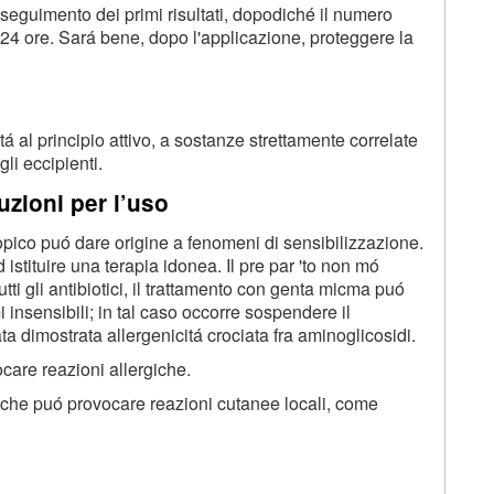
onseguimento dei primi risultati, dopodiché il numero
 24 ore. Sará bene, dopo l'applicazione, proteggere la
tá al principio attivo, a sostanze strettamente correlate
li eccipienti.
zioni per l’uso
topico puó dare origine a fenomeni di sensibilizzazione.
 istituire una terapia idonea. Il pre par 'to non mó
ti gli antibiotici, il trattamento con genta micma puó
insensibili; in tal caso occorre sospendere il
ata dimostrata allergenicitá crociata fra aminoglicosidi.
ocare reazioni allergiche.
co, che puó provocare reazioni cutanee locali, come