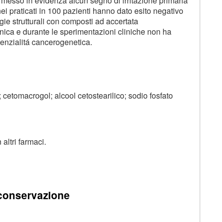
a messo in evidenza alcun segno di irritazione primaria
nei praticati in 100 pazienti hanno dato esito negativo
gie strutturali con composti ad accertata
onica e durante le sperimentazioni cliniche non ha
tenzialitá cancerogenetica.
 cetomacrogol; alcool cetostearilico; sodio fosfato
altri farmaci.
 conservazione