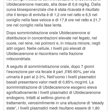
Ubidecarenone marcato, alia dose di 0,6 mg/kg. Dalla
curva bioesponenziale che ě stata ricavata ě risultato
che il tempo di emivita ě di 1,2 ore nel ratto e 6,5 nel
coniglio nella fase veloce e di 17,8 ore nel ratto e 21,7
ore nel coniglio nella fase lenta.
Dopo somministrazione orale Ubidecarenone si
distribuisce in concentrazioni elevate nel fegato, nel
cuore, nel rene, nei polmoni e, in misura minore, negli
altri organi. Nelle cellule, i livelli piú elevati di
Ubidecarenone si riscontrano nella frazione
mitocondriale.
A seguito di somministrazione orale, dopo 7 giorni
l'escrezione per via fecale ě pari ,ll'85-90%, per via
urinaria ě pari al 2-3%. Nell'uomo i livelli plasmatici
basali presentano valor medi di 0,85% mcg/ml. La
somministrazione di Ubidecarenone esogeno eleva
sgnificativamente i livelli plasmatici di Ubidecarenone
endogeno. Infatti al settimo giorno di
trattamento, verosimilmente in una situazione di “steady
state”, i livelli plasmatici medi risultano essere di 1,80