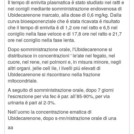
Il tempo di emivita plasmatica ě stato studiato nei ratti e
nei conigli mediante somministrazione endovenosa di
Ubidecarenone marcato, alla dose di 0,6 mg/kg. Dalla
curva bioesponenziale che ě stata ricavata ě risultato
che il tempo di emivita ě di 1,2 ore nel ratto e 6,5 nel
coniglio nella fase veloce e di 17,8 ore nel ratto e 21,7
ore nel coniglio nella fase lenta.
Dopo somministrazione orale, l'Ubidecarenone si
distribuisce in concentrazioni ' le'ate nel fegato, nel
cuore, nel rene, nei polmoni e, in misura minore, negli
altri organi. jelle cell ile, i livelli piú elevati di
Ubidecarenone si riscontrano nella frazione
mitocondriale.
A seguito di somministrazione orale, dopo 7 giorni
l'escrezione per via fec ě par. all’85-90%, per via
urinaria ě pari al 2-3%.
Nell’uomo la concentrazione ematica di
Ubidecarenone, dopo s-mn/nistrazione orale di una
aa