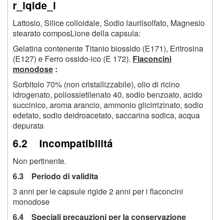
r_iqide_i
Lattosio, Silice colloidale, Sodio laurilsolfato, Magnesio
stearato composLione della capsula:
Gelatina contenente Titanio biossido (E171), Eritrosina
(E127) e Ferro ossido-ico (E 172).
Flaconcini
monodose
:
Sorbitolo 70% (non cristallizzabile), olio di ricino
idrogenato, poliossietilenato 40, sodio benzoato, acido
succinico, aroma arancio, ammonio glicirrizinato, sodio
edetato, sodio deidroacetato, saccarina sodica, acqua
depurata
6.2 Incompatibilitá
Non pertinente.
6.3 Periodo di validita
3 anni per le capsule rigide 2 anni per i flaconcini
monodose
6.4 Speciali precauzioni per la conservazione