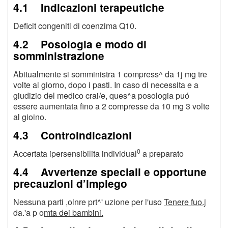
4.1 Indicazioni terapeutiche
Deficit congeniti di coenzima Q10.
4.2 Posologia e modo di
somministrazione
Abitualmente si somministra 1 compress^ da 1j mg tre
volte al giorno, dopo i pasti. In caso di necessita e a
giudizio del medico crai/e, ques^a posologia puó
essere aumentata fino a 2 compresse da 10 mg 3 volte
al gioino.
4.3 Controindicazioni
0
Accertata ipersensibilita individual
a preparato
4.4 Avvertenze speciali e opportune
precauzioni d’impiego
Nessuna parti ,olnre prt^' uzione per l'uso
Tenere fuo.j
da.'a p o
mta dei bambini.