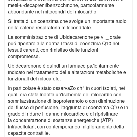
metil-6-decaprenilbenzochinone, particolarmente
abbondante nei mitocondri del miocardio.
Si tratta di un coenzima che svolge un importante ruolo
nella catena respiratoria mitocondriale.
La somministrazione di Ubidecarenone pe vi _ orale
puó riportare alla norma i tassi di coenzima Q10 nei
tessuti carenti, con rimistiao delle funzioni
compromesse.
Ubidecarenone ě quindi un farmaco pa/ic )larmente
indicato nel trattamento delle alterazioni metaboliche e
funzionali del miocardio.
In particolare ě stato ossarvaZo ch^ in cuori isolati, nei
quali era stata indotta un'ischemia del miocardio con
somr iazstrazione di isoproterenolo o con diminuzione
1
del flusso di perfusione, l'aggiunta di coenzima Q
0 ě in
grado di ridurre il danno miocardico e di ripristinare
la concentrazione di sostanze energetiche (ATP)
intracellulari, con contemporaneo miglioramento della
capacita contrattile.