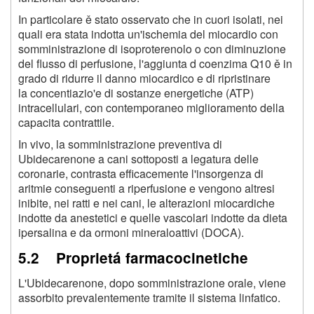
In particolare ě stato osservato che in cuori isolati, nei
quali era stata indotta un'ischemia del miocardio con
somministrazione di isoproterenolo o con diminuzione
del flusso di perfusione, l'aggiunta d coenzima Q10 ě in
grado di ridurre il danno miocardico e di ripristinare
la concentiazio'e di sostanze energetiche (ATP)
intracellulari, con contemporaneo miglioramento della
capacita contrattile.
In vivo, la somministrazione preventiva di
Ubidecarenone a cani sottoposti a legatura delle
coronarie, contrasta efficacemente l'insorgenza di
aritmie conseguenti a riperfusione e vengono altresi
inibite, nei ratti e nei cani, le alterazioni miocardiche
indotte da anestetici e quelle vascolari indotte da dieta
ipersalina e da ormoni mineraloattivi (DOCA).
5.2 Proprietá farmacocinetiche
L'Ubidecarenone, dopo somministrazione orale, viene
assorbito prevalentemente tramite il sistema linfatico.