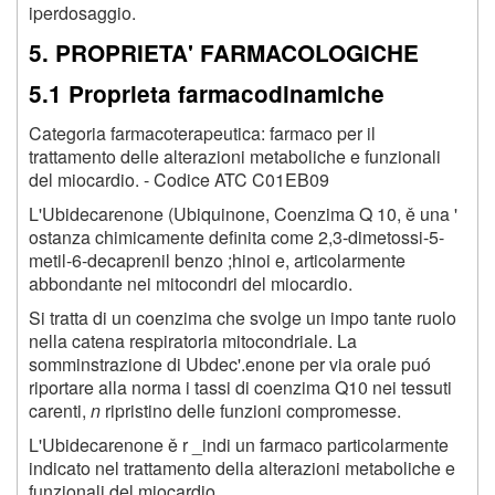
iperdosaggio.
5. PROPRIETA' FARMACOLOGICHE
5.1 Proprieta farmacodinamiche
Categoria farmacoterapeutica: farmaco per il
trattamento delle alterazioni metaboliche e funzionali
del miocardio. - Codice ATC C01EB09
L'Ubidecarenone (Ubiquinone, Coenzima Q 10, ě una '
ostanza chimicamente definita come 2,3-dimetossi-5-
metil-6-decaprenil benzo ;hinoi e, articolarmente
abbondante nei mitocondri del miocardio.
Si tratta di un coenzima che svolge un impo tante ruolo
nella catena respiratoria mitocondriale. La
somminstrazione di Ubdec'.enone per via orale puó
riportare alla norma i tassi di coenzima Q10 nei tessuti
carenti,
n
ripristino delle funzioni compromesse.
L'Ubidecarenone ě r _indi un farmaco particolarmente
indicato nel trattamento della alterazioni metaboliche e
funzionali del miocardio.